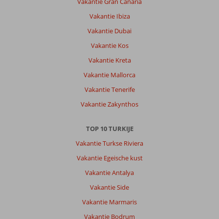
Vakantie Gran Canaria
Sidar:
Vakantie Ibiza
Super
accomodatie,
Vakantie Dubai
goede
Vakantie Kos
ligging.
Ik
Vakantie Kreta
zou
Vakantie Mallorca
graag
iets
Vakantie Tenerife
van
Vakantie Zakynthos
animatie
er
bij
TOP 10 TURKIJE
zien.
Vakantie Turkse Riviera
Algemene indruk
10
Eten
-
Vakantie Egeische kust
Ligging
10
Kamers
10
Vakantie Antalya
Service
10
Kindvriendelijk
5
Prijs/kwaliteit
10
Wifi kwaliteit
Vakantie Side
10
Vakantie Marmaris
Vakantie Bodrum
Sandra