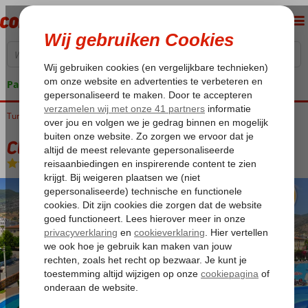
Pakketgarantie
Turkije
Home
Turkse Riviera
Alanya
Alanya-Centrum
Club Sidar
Club Sidar
Logies
-
Appartement