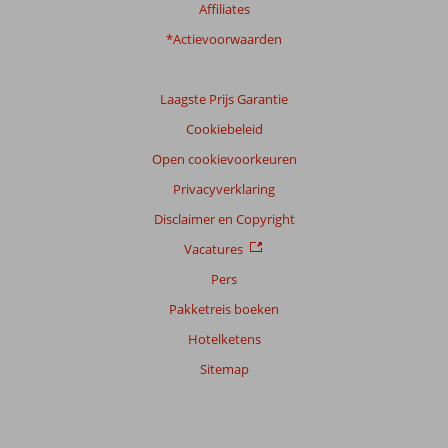
van
Affiliates
onze
klanten
*Actievoorwaarden
Taal
Nederlands (NL) (171)
Laagste Prijs Garantie
Filter
Cookiebeleid
reisgezelschap
Open cookievoorkeuren
Alle
Privacyverklaring
Sorteren
op
Disclaimer en Copyright
datum (nieuw > oud)
Vacatures
Pers
Helena
10
Pakketreis boeken
Nederland
Hotelketens
Gezin met jong(e) kind(eren)
,
21 juli 2026
Sitemap
Over
Alanya-