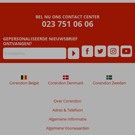
Beoordelingen
die
BEL NU ONS CONTACT CENTER
ouder
023 751 06 06
zijn
dan
GEPERSONALISEERDE NIEUWSBRIEF
48
ONTVANGEN?
maanden
worden
niet
meer
weergegeven
om
de
Corendon België
Corendon Denmark
Corendon Zweden
relevantie
van
de
Over Corendon
getoonde
Adres & Telefoon
beoordelingen
te
Algemene Informatie
garanderen.
Algemene Voorwaarden
Meer