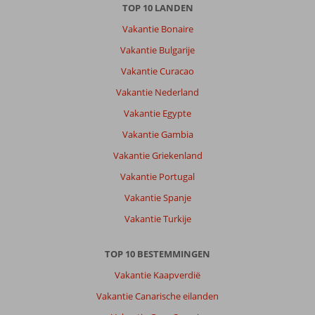
TOP 10 LANDEN
Centrum:
Vakantie Bonaire
Alanya
is
Vakantie Bulgarije
mooi.
Vakantie Curacao
Mooie
stranden
Vakantie Nederland
leuke
Vakantie Egypte
eetgelegenheden
leuke
Vakantie Gambia
winkels.
Vakantie Griekenland
Markten
zijn
Vakantie Portugal
ook
Vakantie Spanje
leuk
om
Vakantie Turkije
naar
toe
TOP 10 BESTEMMINGEN
te
gaan
Vakantie Kaapverdië
Vakantie Canarische eilanden
Over
Club