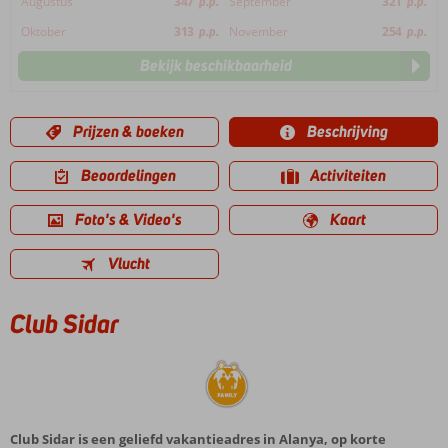
Augustus
347
p.p.
September
321
p.p.
Oktober
313
p.p.
November
254
p.p.
Bekijk beschikbaarheid
Prijzen & boeken
Beschrijving
Beoordelingen
Activiteiten
Foto's & Video's
Kaart
Vlucht
Club Sidar
Club Sidar is een geliefd vakantieadres in Alanya, op korte