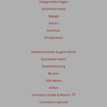
info
Veelgestelde Vragen
over
Vluchtinformatie
onze
beoordelingen.
Bagage
Extra's
Totale
Autohuur
score
Groepsreizen
Gebaseerd
op:
348
Reisdocumenten & gezondheid
beoordelingen
Duurzamer reizen
Stoelreservering
Scoreverdeling
By June
Algemene indruk
8,5
Eten
6,9
Stip Reizen
Ligging
8,8
Kamers
7,9
Service
8,3
Kindvriendelijk
7,6
GOfun
Prijs/kwaliteit
8,3
Wifi kwaliteit
5,7
Corendon Hotels & Resorts
Corendon Inspiratie
Ervaringen