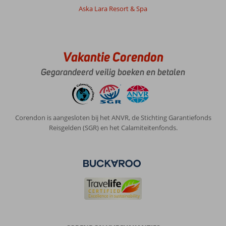
Aska Lara Resort & Spa
vatbaar.
Over
Club
Sidar:
Vakantie Corendon
Fijn
Gegarandeerd veilig boeken en betalen
app
hotel,
Fijn
verzorgt.
Alles
Corendon is aangesloten bij het ANVR, de Stichting Garantiefonds
wat
Reisgelden (SGR) en het Calamiteitenfonds.
we
nodig
hadden.
Elke
dag
schone
handdoeken
en
een
top