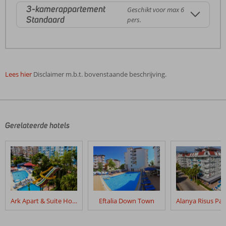
3-kamerappartement
Geschikt voor max 6
Standaard
pers.
Lees hier
Disclaimer m.b.t. bovenstaande beschrijving.
De
beoordelingen
zijn
door
Gerelateerde hotels
onze
klanten
geschreven
na
hun
verblijf
in
Ark Apart & Suite Hotel
Eftalia Down Town
Club
Sidar