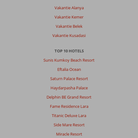
8,0
Nederland
Vakantie Alanya
Gezin met oud(ere) kind(eren)
Vakantie Kemer
,
06 juli 2026
Vakantie Belek
Vakantie Kusadasi
Over
Alanya-
Centrum:
TOP 10 HOTELS
De
Sunis Kumkoy Beach Resort
bestemming
Eftalia Ocean
was
helemaal
Saturn Palace Resort
top.
Haydarpasha Palace
De
verzorging
Delphin BE Grand Resort
was
Fame Residence Lara
helemaal
top.
Titanic Deluxe Lara
Zeer
Side Mare Resort
zeker
voor
Miracle Resort
herhaling