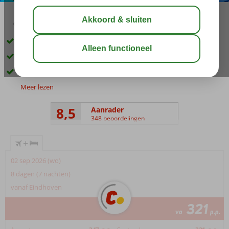
03:45
aug 33°
C
delen
bewaar
Kleopatrastrand op ca. 300 m
Ruime 2- & 3-kamerappartementen
Zwembad met 2 glijbanen
Meer lezen
8,5
Aanrader
348 beoordelingen
+
02 sep 2026 (wo)
8 dagen (7 nachten)
vanaf Eindhoven
321
va
p.p.