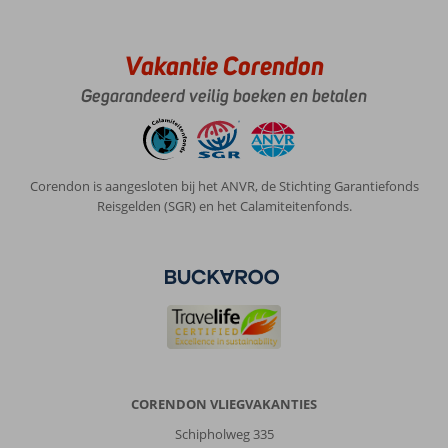
Over
Green
Vakantie Corendon
Park
Appartementen:
Gegarandeerd veilig boeken en betalen
Ja
zo
jammer,
het
Corendon is aangesloten bij het ANVR, de Stichting Garantiefonds
zou
Reisgelden (SGR) en het Calamiteitenfonds.
voor
mij
de
reden
zijn
niet
meer
te
gaan.
Er
CORENDON VLIEGVAKANTIES
viel
Schipholweg 335
een