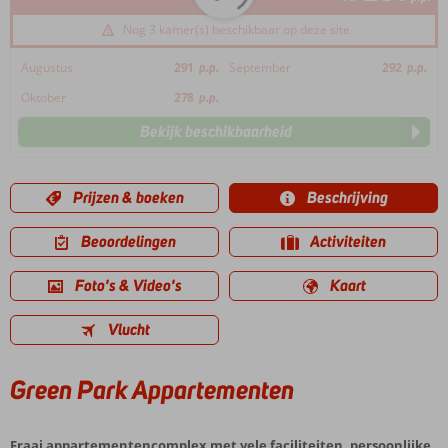
Nog 3 kamer(s) beschikbaar op deze site
Augustus
291
p.p.
September
292
p.p.
Oktober
278
p.p.
Bekijk beschikbaarheid
Prijzen & boeken
Beschrijving
Beoordelingen
Activiteiten
Foto's & Video's
Kaart
Vlucht
Green Park Appartementen
Fraai appartementencomplex met vele faciliteiten, persoonlijke