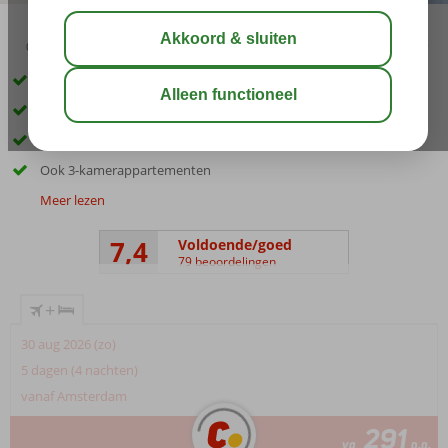
03:45
aug 33°
C
delen
bewaar
Ca. 1 kilometer van het centrum
Gratis shuttleservice naar het strand
Zwembad met 2 glijbanen
Ook 3-kamerappartementen
Meer lezen
7,4
Voldoende/goed
79 beoordelingen
+
30 aug 2026 (zo)
5 dagen (4 nachten)
vanaf Amsterdam
291
va
p.p.