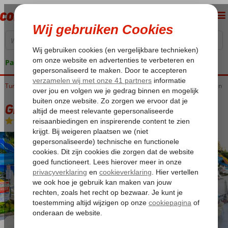
Pakketgarantie
Turkije
Home
Turkse Riviera
Alanya
Alanya-Centrum
Green Park Appartementen
Green Park Appartementen
Logies
-
Appartement