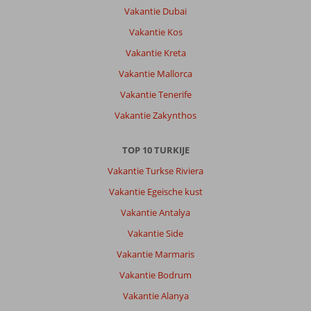
Heel
Vakantie Dubai
basic,
Vakantie Kos
maar
altijd
Vakantie Kreta
schoon
Vakantie Mallorca
en
service
Vakantie Tenerife
gericht.
Vakantie Zakynthos
Heel
vriendelijk
personeel,
TOP 10 TURKIJE
staan
Vakantie Turkse Riviera
altijd
klaar
Vakantie Egeische kust
voor
Vakantie Antalya
je
Vakantie Side
Algemene indruk
9
Eten
-
Vakantie Marmaris
Ligging
9
Kamers
9
Service
10
Kindvriendelijk
-
Vakantie Bodrum
Prijs/kwaliteit
8
Wifi kwaliteit
2
Vakantie Alanya