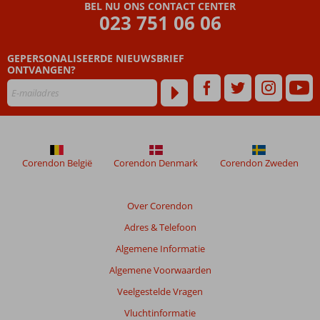
Beoordelingen
BEL NU ONS CONTACT CENTER
die
023 751 06 06
ouder
zijn
GEPERSONALISEERDE NIEUWSBRIEF
dan
ONTVANGEN?
48
maanden
worden
niet
meer
weergegeven
om
Corendon België
Corendon Denmark
Corendon Zweden
de
relevantie
van
Over Corendon
de
Adres & Telefoon
getoonde
beoordelingen
Algemene Informatie
te
Algemene Voorwaarden
garanderen.
Meer
Veelgestelde Vragen
info
Vluchtinformatie
over