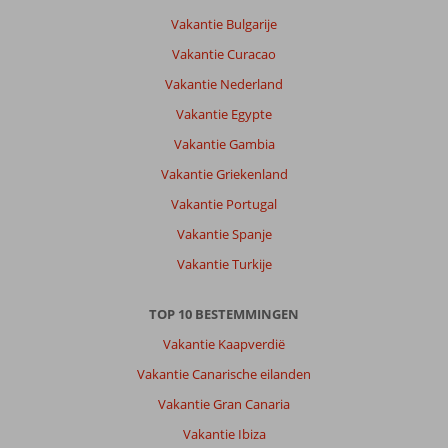
Prima
Vakantie Bulgarije
plek,
Vakantie Curacao
nog
altijd
Vakantie Nederland
gezellig.
Vakantie Egypte
Zeker
nu
Vakantie Gambia
met
Vakantie Griekenland
de
WK
Vakantie Portugal
was
Vakantie Spanje
het
erg
Vakantie Turkije
leuk
in
TOP 10 BESTEMMINGEN
het
centrum
Vakantie Kaapverdië
Vakantie Canarische eilanden
Over
Green
Vakantie Gran Canaria
Park
Vakantie Ibiza
Appartementen: