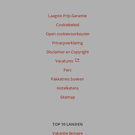
klanten
Taal
Laagste Prijs Garantie
Nederlands (NL) (26)
Cookiebeleid
Filter
reisgezelschap
Open cookievoorkeuren
Alle
Privacyverklaring
Sorteren
Disclaimer en Copyright
op
Vacatures
datum (nieuw > oud)
Pers
Pakketreis boeken
Adriana
9,0
Hotelketens
Nederland
Alleen
,
Sitemap
21 juni 2026
Over
TOP 10 LANDEN
Alanya-
Centrum:
Vakantie Bonaire