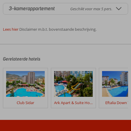
3-kamerappartement
Geschikt voor max 5 pers.
Lees hier
Disclaimer m.b.t. bovenstaande beschrijving.
De
beoordelingen
zijn
door
Gerelateerde hotels
onze
klanten
geschreven
na
hun
verblijf
in
Club Sidar
Ark Apart & Suite Hotel
Eftalia Down 
Green
Park
Appartementen