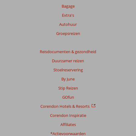
onze
Bagage
beoordelingen.
Extra's
Autohuur
Totale
score
Groepsreizen
Gebaseerd
op:
Reisdocumenten & gezondheid
79
Duurzamer reizen
beoordelingen
Stoelreservering
By June
Scoreverdeling
Stip Reizen
Algemene indruk
7,4
Eten
7,2
Ligging
7,3
Kamers
6,7
GOfun
Service
7,7
Kindvriendelijk
7,8
Corendon Hotels & Resorts
Prijs/kwaliteit
7,4
Wifi kwaliteit
2,9
Corendon Inspiratie
Ervaringen
Affiliates
van
onze
*Actievoorwaarden