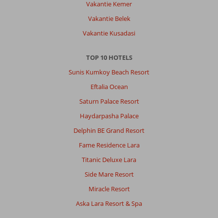
Vakantie Kemer
Boudina
5,0
Vakantie Belek
Nederland
Vakantie Kusadasi
Met partner
,
16 september 2025
TOP 10 HOTELS
Sunis Kumkoy Beach Resort
Over
Alanya-
Eftalia Ocean
Centrum:
Saturn Palace Resort
Het
Haydarpasha Palace
is
een
Delphin BE Grand Resort
prima
Fame Residence Lara
locatie
taxi
Titanic Deluxe Lara
en
Side Mare Resort
dolmus
praktisch
Miracle Resort
voor
Aska Lara Resort & Spa
de
deur.