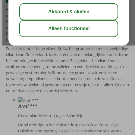
Griekenland heeft alle ingrediënten voor een heerlijke vakantie:
exotische eilanden met witte zandstranden en een azuurblauwe zee
waar u doorheen kunt kijken. Maar ook een rijk cultureel erfgoed,
een afwisselend landschap en een heerlijk klimaat met hoge
temperaturen en veel zon. Griekenland bestaat uit meer dan 6.000
eilanden en heeft voor iedereen een perfecte vakantielocatie!
Zoals het fantastische eiland Kreta, het grootste en meest veelzijdige
eiland van Griekenland. Kreta is één van de belangrijkste toeristische
bestemmingen in het Middellandse Zeegebied. Het eiland heeft
schitterende kloven, groene valleien en een rijke historie. Nog zo’n
geweldige bestemming is Rhodos, een groen, karakteristiek en
vrijwel ongerept eiland. Hier kunt u heerlijk eten in de vele Griekse
tavernes, winkelen of gewoon op een terrasje naar de talloze Grieken
en toeristen kijken die voorbij slenteren.
Areti ***
Griekenland/Kreta - Logies & Ontbijt
Hotel Areti ligt in het leukste dorpje van Zuid Kreta…Agia
Galini! Van oorsprong is Agia Galini een vissersdorp, waar u