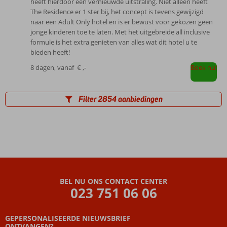
heeft hierdoor een vernieuwde uitstraling. Niet alleen heeft
The Residence er 1 ster bij, het concept is tevens gewijzigd
naar een Adult Only hotel en is er bewust voor gekozen geen
jonge kinderen toe te laten. Met het uitgebreide all inclusive
formule is het extra genieten van alles wat dit hotel u te
bieden heeft!
8 dagen, vanaf
€ ,-
Boek nu!
Filter 2854 aanbiedingen
BEL NU ONS CONTACT CENTER
023 751 06 06
GEPERSONALISEERDE NIEUWSBRIEF
ONTVANGEN?