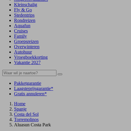
Kleinschalig
Fly & Go
Stedentrips
Rondreizen
Aquafun
Cruises
Family
Groepsreizen
Overwinteren
Autohuur
Vroegboekkorting
Vakantie 2027
Pakketgarantie
Laagsteprijsgarantie*
Gratis annuleren*
Home
Spanje
Costa del Sol
Torremolinos
Aluasun Costa Park