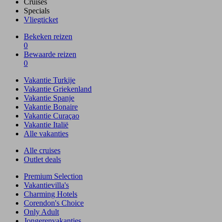
Cruises
Specials
Vliegticket
Bekeken reizen
0
Bewaarde reizen
0
Vakantie Turkije
Vakantie Griekenland
Vakantie Spanje
Vakantie Bonaire
Vakantie Curaçao
Vakantie Italië
Alle vakanties
Alle cruises
Outlet deals
Premium Selection
Vakantievilla's
Charming Hotels
Corendon's Choice
Only Adult
Jongerenvakanties