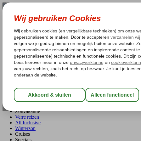
0
0
Klantenservice
Veelgestelde vragen
Stoel / bagage reserveren
Online inchecken
Contact
Mijn Corendon
Inloggen
Registreer
Last minute
Zomer 2026
Zonvakantie
Verre reizen
All Inclusive
Winterzon
Cruises
Specials