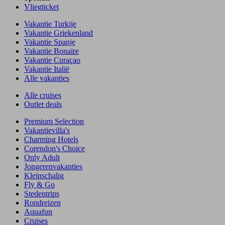
Vliegticket
Vakantie Turkije
Vakantie Griekenland
Vakantie Spanje
Vakantie Bonaire
Vakantie Curaçao
Vakantie Italië
Alle vakanties
Alle cruises
Outlet deals
Premium Selection
Vakantievilla's
Charming Hotels
Corendon's Choice
Only Adult
Jongerenvakanties
Kleinschalig
Fly & Go
Stedentrips
Rondreizen
Aquafun
Cruises