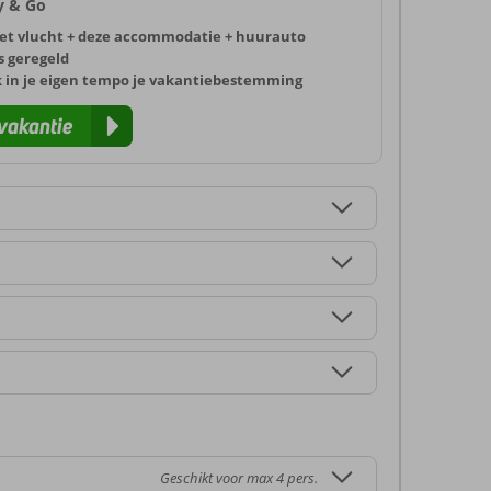
ly & Go
et vlucht + deze accommodatie + huurauto
s geregeld
k in je eigen tempo je vakantiebestemming
vakantie
Geschikt voor max 4 pers.