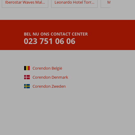
Iberostar Waves Malaga Playa
Leonardo Hotel Torremolinos
Melia Costa del
BEL NU ONS CONTACT CENTER
023 751 06 06
Corendon België
Corendon Denmark
Corendon Zweden