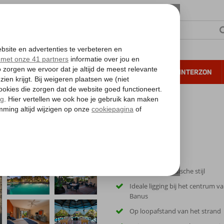
NTIE
VERRE REIZEN
ALL INCLUSIVE
WINTERZON
 annuleren*
Hotel in Andalusische stijl
Ideale ligging bij het centrum v
Banus
Op loopafstand van het strand