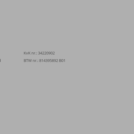
KvK nr.: 34220902
d
BTW nr.: 814395892 B01