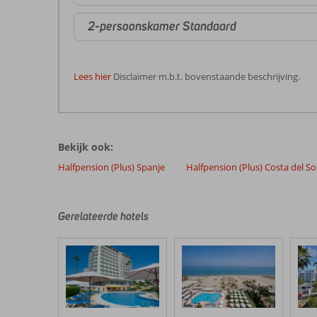
2-persoonskamer Standaard
Lees hier
Disclaimer m.b.t. bovenstaande beschrijving.
De
beoordelingen
zijn
Bekijk ook:
door
onze
Halfpension (Plus) Spanje
Halfpension (Plus) Costa del So
klanten
geschreven
na
Gerelateerde hotels
hun
verblijf
in
Bluebay
Banus
Beoordelingen