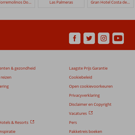
Sol Torremolinos Don Pablo
Las Palmeras
Gran Hotel Costa del Sol
enten & gezondheid
Laagste Prijs Garantie
reizen
Cookiebeleid
ering
Open cookievoorkeuren
Privacyverklaring
Disclaimer en Copyright
Vacatures
otels & Resorts
Pers
nspiratie
Pakketreis boeken