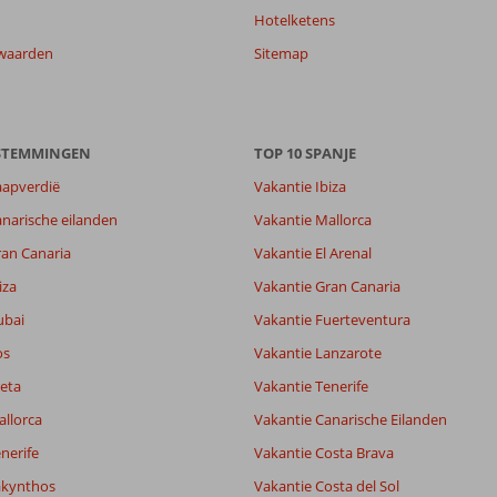
Hotelketens
waarden
Sitemap
8,1
6,7
ESTEMMINGEN
TOP 10 SPANJE
lijk
4,8
it
6,3
aapverdië
Vakantie Ibiza
narische eilanden
Vakantie Mallorca
Filter reisgezelschap
Sorteren op
ran Canaria
Vakantie El Arenal
Alle
datum (nieuw > oud)
iza
Vakantie Gran Canaria
ubai
Vakantie Fuerteventura
os
Vakantie Lanzarote
eta
Vakantie Tenerife
allorca
Vakantie Canarische Eilanden
nerife
Vakantie Costa Brava
akynthos
Vakantie Costa del Sol