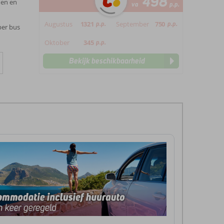
498
nen en
va
p.p.
Augustus
1321
p.p.
September
750
p.p.
per bus
Oktober
345
p.p.
Bekijk beschikbaarheid