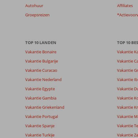
onze
Autohuur
Affiliates
beoordelingen.
Groepsreizen
*Actievoor
Totale score
Scoreverdeling
7,7
Algemene indruk
7,7
Eten
Gebaseerd op:
Ligging
7,4
Kamers
21
Goed
TOP 10 LANDEN
TOP 10 B
Service
8,2
Kindvriende
beoordelingen
Prijs/kwaliteit
7,7
Wifi kwalite
Vakantie Bonaire
Vakantie K
Vakantie Bulgarije
Vakantie Ca
Ervaringen
Taal
Vakantie Curacao
Vakantie G
van onze
Nederlands (NL) (16)
Vakantie Nederland
Vakantie Ib
klanten
Vakantie Egypte
Vakantie D
Vakantie Gambia
Vakantie K
6,0
Vakantie Griekenland
Vakantie Kr
Over
Algemene indruk
6
Marbella
Ligging
6
Vakantie Portugal
Vakantie M
Anoniem
-
Service
8
Vakantie Spanje
Nederland
Vakantie Te
San
Prijs/kwaliteit
6
Pedro:
Met partner
Eten
10
Vakantie Turkije
Vakantie Z