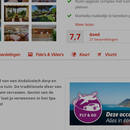
Ruim opgezet complex met tui
pleinen
Marbella makkelijk te bereiken 
Meer lezen
7,7
Goed
21 beoordelingen
oordelingen
Foto's & Video's
Kaart
Vlucht
jl van een Andalusisch dorp en
 tuin. De traditionele sfeer van
aam verrassen. Geniet van de
laat je verwennen in het Spa
s!