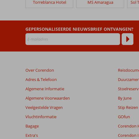
Torreblanca Hotel
MS Amaragua
die
ouder
zijn
dan
48
GEPERSONALISEERDE NIEUWSBRIEF ONTVANGEN?
maanden
worden
niet
meer
weergegeven
om
Over Corendon
Reisdocum
de
relevantie
Adres & Telefoon
Duurzamer 
van
Algemene Informatie
Stoelreserv
de
getoonde
Algemene Voorwaarden
By June
beoordelingen
Veelgestelde Vragen
Stip Reizen
te
garanderen.
Vluchtinformatie
GOfun
Meer
Bagage
Corendon H
info
over
Extra's
Corendon I