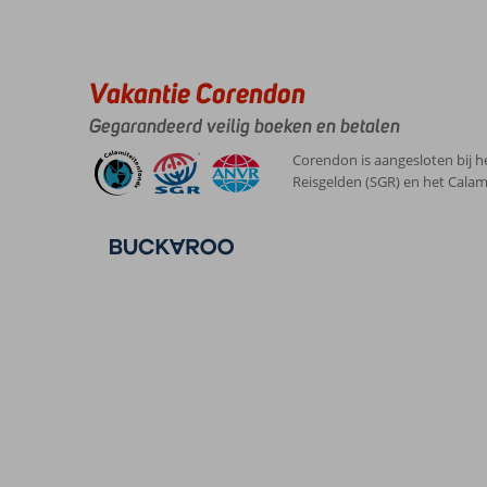
,
Marbella
Kamers
4
23 oktober 2025
was
Kindvriendelijk
-
op
Wifi kwaliteit
4
het
Vakantie Corendon
moment
niet
Gegarandeerd veilig boeken en betalen
veel
te
Corendon is aangesloten bij h
doen.
Reisgelden (SGR) en het Calam
Veelal
was
dicht
of
aan
het
verbouwen.
Omliggende
locaties
was
minimaal
een
uur
rijden.