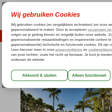
LAST MINUTE
ZOMER 2026
ZONVAKA
Pakketgarantie
Laagsteprijsgarantie*
Gratis
Spanje
Home
Costa del Sol
Marbella - San Pedro
Bluebay Banus
Bluebay Banus
Logies en ontbijt
-
Hotel