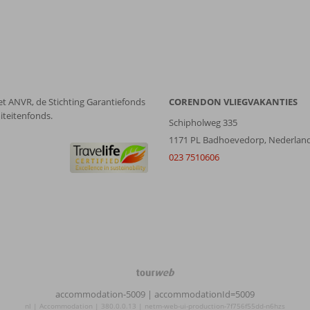
et ANVR, de Stichting Garantiefonds
CORENDON VLIEGVAKANTIES
iteitenfonds.
Schipholweg 335
1171 PL Badhoevedorp, Nederlan
023 7510606
TourWeb
©
accommodation-5009
| accommodationId=5009
NetMatch
nl | Accommodation | 380.0.0.13 | netm-web-ui-production-7f756f55dd-n6hzs