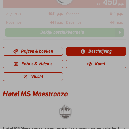
450
va
p.p.
Augustus
1041
p.p.
Oktober
811
p.p.
November
444
p.p.
December
444
p.p.
Bekijk beschikbaarheid
Prijzen & boeken
Beschrijving
Foto's & Video's
Kaart
Vlucht
Hotel MS Maestranza
Hotel MS Maestranza is een fijne uitvalsbasis voor een stedentrip