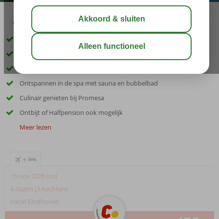
03:00
00:35
aug 31°
C
delen
bewaar
Centrale ligging in hartje Málaga
Strand op loopafstand
Dakterras met panoramisch uitzicht
Ontspannen in de spa met sauna en bubbelbad
Culinair genieten bij Promesa
Ontbijt of Halfpension ook mogelijk
Meer lezen
+
15 nov 2026 (zo)
4 dagen (3 nachten)
vanaf Eindhoven