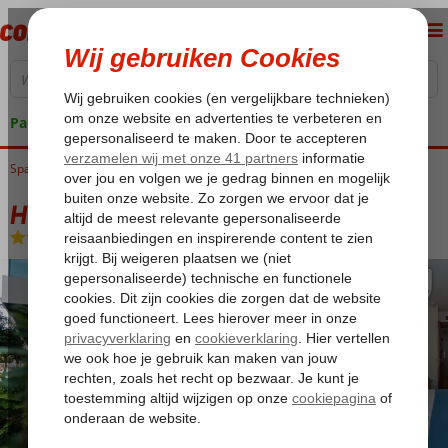
Pakketgarantie
Spanje
Home
Costa del Sol
Malaga
Hotel MS Maestranza
Hotel MS Maestranza
Logies
-
Hotel