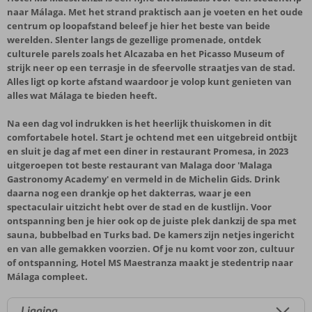
naar Málaga. Met het strand praktisch aan je voeten en het oude
centrum op loopafstand beleef je hier het beste van beide
werelden. Slenter langs de gezellige promenade, ontdek
culturele parels zoals het Alcazaba en het Picasso Museum of
strijk neer op een terrasje in de sfeervolle straatjes van de stad.
Alles ligt op korte afstand waardoor je volop kunt genieten van
alles wat Málaga te bieden heeft.
Na een dag vol indrukken is het heerlijk thuiskomen in dit
comfortabele hotel. Start je ochtend met een uitgebreid ontbijt
en sluit je dag af met een diner in restaurant Promesa, in 2023
uitgeroepen tot beste restaurant van Malaga door 'Malaga
Gastronomy Academy' en vermeld in de Michelin Gids. Drink
daarna nog een drankje op het dakterras, waar je een
spectaculair uitzicht hebt over de stad en de kustlijn. Voor
ontspanning ben je hier ook op de juiste plek dankzij de spa met
sauna, bubbelbad en Turks bad. De kamers zijn netjes ingericht
en van alle gemakken voorzien. Of je nu komt voor zon, cultuur
of ontspanning, Hotel MS Maestranza maakt je stedentrip naar
Málaga compleet.
Ligging