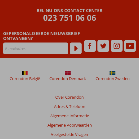
maanden
worden
BEL NU ONS CONTACT CENTER
023 751 06 06
niet
meer
weergegeven
GEPERSONALISEERDE NIEUWSBRIEF
om
ONTVANGEN?
de
relevantie
van
de
getoonde
beoordelingen
te
Corendon België
Corendon Denmark
Corendon Zweden
garanderen.
Meer
info
Over Corendon
over
Adres & Telefoon
onze
beoordelingen.
Algemene Informatie
Algemene Voorwaarden
Veelgestelde Vragen