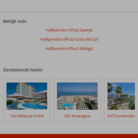
De
beoordelingen
Bekijk ook:
zijn
door
Halfpension (Plus) Spanje
onze
Halfpension (Plus) Costa del Sol
klanten
geschreven
Halfpension (Plus) Malaga
na
hun
verblijf
Gerelateerde hotels
in
Hotel
MS
Maestranza
Beoordelingen
die
Torreblanca Hotel
MS Amaragua
ouder
zijn
dan
48