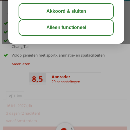
03:00
00:30
aug 31°
C
delen
bewaar
Direct aan het Playa Bonita strand
Zwembad met glijbanen, Only Adult pool & 3 hottubs
Heerlijk smullen in Beach Club Poseidon of à-la-carterestaurant
Chang Tai
Volop genieten met sport-, animatie- en spafaciliteiten
Meer lezen
8,5
Aanrader
29 beoordelingen
+
16 feb 2027 (di)
3 dagen (2 nachten)
vanaf Amsterdam