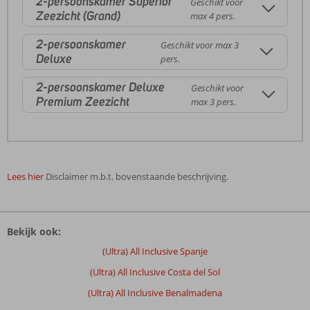
2-persoonskamer Superior
Geschikt voor
Zeezicht (Grand)
max 4 pers.
2-persoonskamer
Geschikt voor max 3
Deluxe
pers.
2-persoonskamer Deluxe
Geschikt voor
Premium Zeezicht
max 3 pers.
Lees hier
Disclaimer m.b.t. bovenstaande beschrijving.
De
beoordelingen
Bekijk ook:
zijn
door
(Ultra) All Inclusive Spanje
onze
(Ultra) All Inclusive Costa del Sol
klanten
geschreven
(Ultra) All Inclusive Benalmadena
na