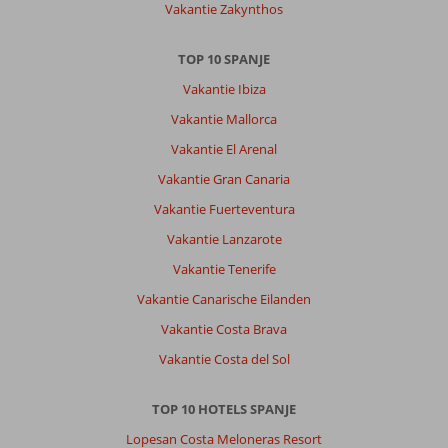
Vakantie Zakynthos
dag
willen
drinken
TOP 10 SPANJE
toegankelijk
Vakantie Ibiza
worden
gemaakt.
Vakantie Mallorca
Hopelijk
Vakantie El Arenal
blijft
dit
Vakantie Gran Canaria
prachtige
Vakantie Fuerteventura
hotel
goed
Vakantie Lanzarote
onderhouden
Vakantie Tenerife
en
jaarlijks
Vakantie Canarische Eilanden
van
Vakantie Costa Brava
lik
verf
Vakantie Costa del Sol
voorzien
zodat
TOP 10 HOTELS SPANJE
het
er
Lopesan Costa Meloneras Resort