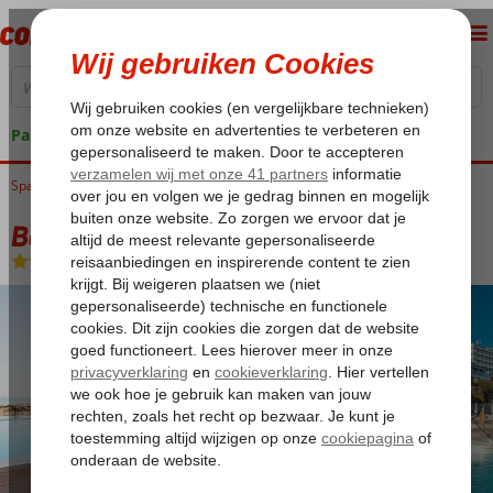
Pakketgarantie
Spanje
Home
Costa del Sol
Benalmadena
Benalma Hotel Costa del Sol
Benalma Hotel Costa del Sol
Logies en ontbijt
-
Hotel