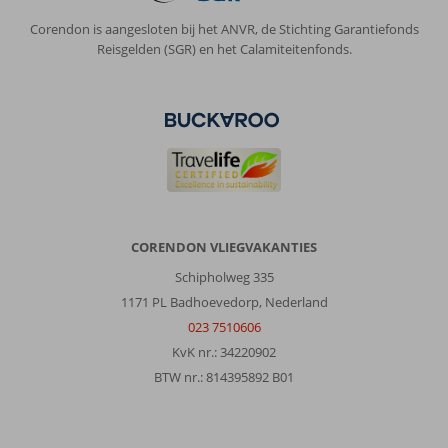
gebeuren
Corendon is aangesloten bij het ANVR, de Stichting Garantiefonds
Reisgelden (SGR) en het Calamiteitenfonds.
Over
Benalma
Hotel
Costa
del
Sol:
ACCOUSITIEK:
Eetzaal
moet
echt
CORENDON VLIEGVAKANTIES
aangepakt
Schipholweg 335
worden
1171 PL Badhoevedorp, Nederland
wat
geluid
023 7510606
betreft:
KvK nr.: 34220902
er
BTW nr.: 814395892 B01
moeten
OVERAL
geluidswerende
panelen