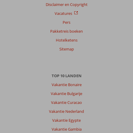
Disclaimer en Copyright
Anoniem
9,0
Nederland
Vacatures
Met partner
Pers
,
05 april 2026
Pakketreis boeken
Hotelketens
Sitemap
Over
Benalmadena:
Mooie
omgeving,
rustige
TOP 10 LANDEN
plek;
Vakantie Bonaire
maar
op
Vakantie Bulgarije
loopafstand
Vakantie Curacao
kun
je
Vakantie Nederland
de
Vakantie Egypte
drukke
boulevard
Vakantie Gambia