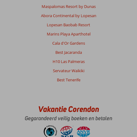
prachtig
Maspalomas Resort by Dunas
uit
blijft
Abora Continental by Lopesan
zien.
Lopesan Baobab Resort
Zie
daar
Marins Playa Aparthotel
vele
Cala d'Or Gardens
hotels
die
Best Jacaranda
met
H10 Las Palmeras
de
tijd
Servateur Waikiki
in
Best Tenerife
verval
raken.
Dit
is
te
Vakantie Corendon
bijzonder
Gegarandeerd veilig boeken en betalen
om
dat
te
laten