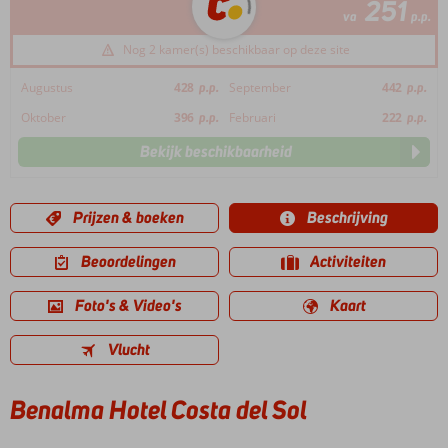
251
va
p.p.
Nog 2 kamer(s) beschikbaar op deze site
Augustus
428
p.p.
September
442
p.p.
Oktober
396
p.p.
Februari
222
p.p.
Bekijk beschikbaarheid
Prijzen & boeken
Beschrijving
Beoordelingen
Activiteiten
Foto's & Video's
Kaart
Vlucht
Benalma Hotel Costa del Sol