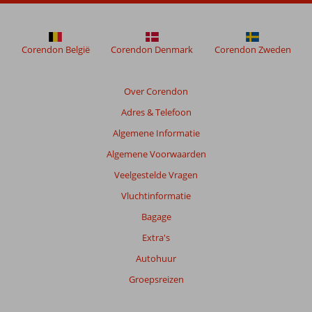
relevantie
van
de
getoonde
Corendon België
Corendon Denmark
Corendon Zweden
beoordelingen
te
garanderen.
Over Corendon
Meer
Adres & Telefoon
info
over
Algemene Informatie
onze
Algemene Voorwaarden
beoordelingen.
Veelgestelde Vragen
Totale
Vluchtinformatie
score
Bagage
Gebaseerd
Extra's
op:
Autohuur
29
beoordelingen
Groepsreizen