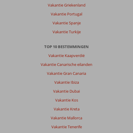
opzoeken.
Vakantie Griekenland
Dicht
bij
Vakantie Portugal
Golfterreinen.
Vakantie Spanje
Dit
stuk
Vakantie Turkije
strand
en
TOP 10 BESTEMMINGEN
deze
accomodatie
Vakantie Kaapverdië
moet
Vakantie Canarische eilanden
uniek
blijven
Vakantie Gran Canaria
en
Vakantie Ibiza
moet
niet
Vakantie Dubai
voor
Vakantie Kos
mensen
die
Vakantie Kreta
graag
Vakantie Mallorca
veel
en
Vakantie Tenerife
hele