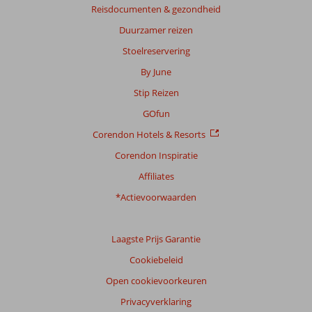
Reisdocumenten & gezondheid
Scoreverdeling
Algemene indruk
8,5
Eten
8,1
Duurzamer reizen
Ligging
8,0
Kamers
8,4
Stoelreservering
Service
8,9
Kindvriendelijk
7,3
By June
Prijs/kwaliteit
8,1
Wifi kwaliteit
7,6
Stip Reizen
Ervaringen
GOfun
van
onze
Corendon Hotels & Resorts
klanten
Corendon Inspiratie
Taal
Nederlands (NL) (21)
Affiliates
*Actievoorwaarden
Filter
reisgezelschap
Alle
Laagste Prijs Garantie
Sorteren
Cookiebeleid
op
Open cookievoorkeuren
datum (nieuw > oud)
Privacyverklaring