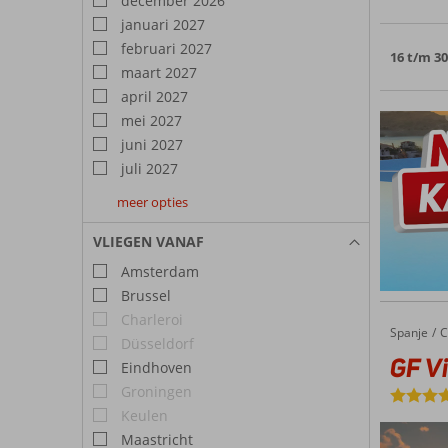
december 2026
januari 2027
februari 2027
16 t/m 3
maart 2027
april 2027
mei 2027
juni 2027
juli 2027
meer opties
augustus
september
oktober
2027
2027
2027
VLIEGEN VANAF
Amsterdam
Brussel
Charleroi
Spanje
GF Victo
Home
C
Düsseldorf
GF Vi
Eindhoven
Groningen
Keulen
Maastricht