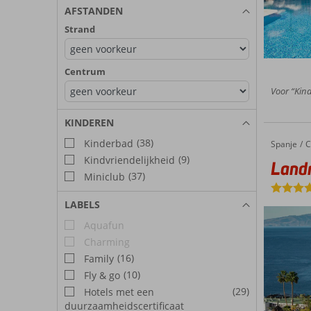
AFSTANDEN
Strand
Centrum
Voor “Kindv
KINDEREN
(38)
Kinderbad
Spanje
Landmar Playa La Arena
Home
C
(9)
Kindvriendelijkheid
Land
(37)
Miniclub
LABELS
Aquafun
Charming
(16)
Family
(10)
Fly & go
(29)
Hotels met een
duurzaamheidscertificaat