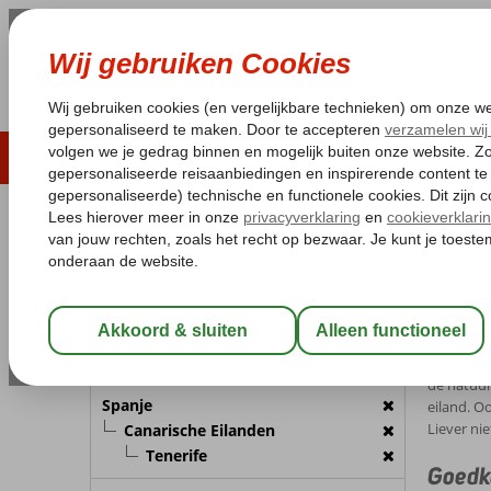
LAST MINUTE
ZOMER 2026
ZONVAKA
Pakketgarantie
Laagsteprijsgarantie*
Gratis
REISGEZELSCHAP
Home
Ho
Kamer 1:
2 Personen
Hotel
Wijzig Reisgezelschap
Door de a
eiland is 
BESTEMMING
de natuur
Spanje
eiland. O
Liever ni
Canarische Eilanden
Tenerife
Goedko