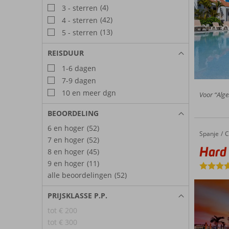
(4)
3 - sterren
(42)
4 - sterren
(13)
5 - sterren
REISDUUR
1-6 dagen
7-9 dagen
10 en meer dgn
Voor “Alge
BEOORDELING
6 en hoger
(52)
Spanje
Hard Ro
Home
C
7 en hoger
(52)
Hard 
8 en hoger
(45)
9 en hoger
(11)
alle beoordelingen
(52)
PRIJSKLASSE P.P.
tot € 200
tot € 300