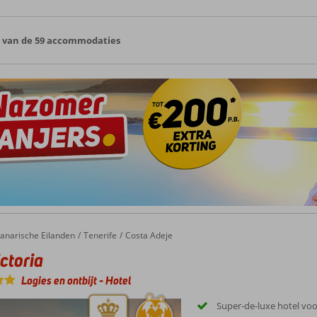
0 van de 59 accommodaties
ria
anarische Eilanden
Tenerife
Costa Adeje
ctoria
Logies en ontbijt
-
Hotel
Super-de-luxe hotel voo