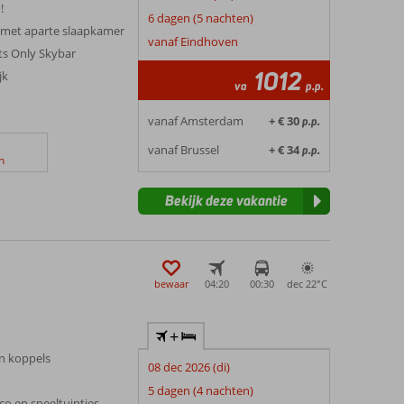
!
6 dagen (5 nachten)
es met aparte slaapkamer
vanaf Eindhoven
ts Only Skybar
1012
jk
va
p.p.
vanaf Amsterdam
+ € 30
p.p.
vanaf Brussel
+ € 34
p.p.
n
Bekijk deze vakantie
bewaar
04:20
00:30
dec 22°
C
+
en koppels
08 dec 2026 (di)
5 dagen (4 nachten)
co en speeltuintjes