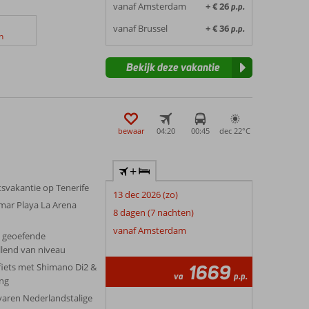
vanaf Amsterdam
+ € 26
p.p.
vanaf Brussel
+ € 36
p.p.
n
Bekijk deze vakantie
bewaar
04:20
00:45
dec 22°
C
+
svakantie op Tenerife
13 dec 2026 (zo)
dmar Playa La Arena
8 dagen (7 nachten)
vanaf Amsterdam
e geoefende
illend van niveau
1669
fiets met Shimano Di2 &
va
p.p.
ing
rvaren Nederlandstalige