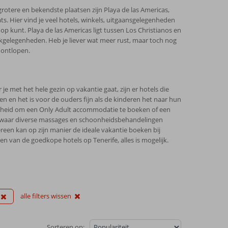
rotere en bekendste plaatsen zijn Playa de las Americas,
ats. Hier vind je veel hotels, winkels, uitgaansgelegenheden
 op kunt. Playa de las Americas ligt tussen Los Christianos en
kgelegenheden. Heb je liever wat meer rust, maar toch nog
 ontlopen.
je met het hele gezin op vakantie gaat, zijn er hotels die
 en het is voor de ouders fijn als de kinderen het naar hun
ijkheid om een Only Adult accommodatie te boeken of een
er waar diverse massages en schoonheidsbehandelingen
een kan op zijn manier de ideale vakantie boeken bij
en van de goedkope hotels op Tenerife, alles is mogelijk.
alle filters wissen
Sorteren op: