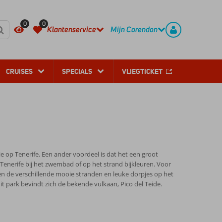
REGISTREER
CONTACT
0
0
Klantenservice
Mijn Corendon
CRUISES
SPECIALS
VLIEGTICKET
 op Tenerife. Een ander voordeel is dat het een groot
op Tenerife bij het zwembad of op het strand bijkleuren. Voor
n de verschillende mooie stranden en leuke dorpjes op het
it park bevindt zich de bekende vulkaan, Pico del Teide.