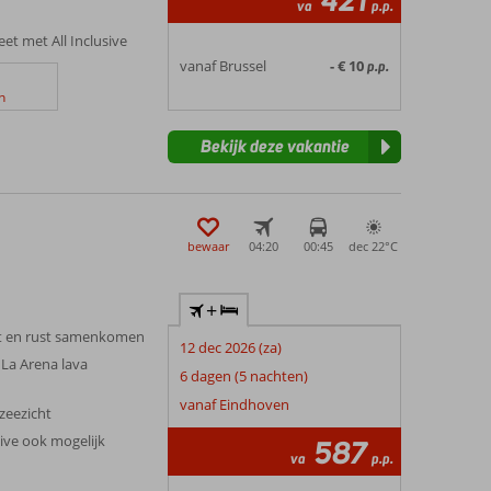
421
va
p.p.
et met All Inclusive
vanaf Brussel
- € 10
p.p.
n
Bekijk deze vakantie
bewaar
04:20
00:45
dec 22°
C
+
eit en rust samenkomen
12 dec 2026 (za)
 La Arena lava
6 dagen (5 nachten)
vanaf Eindhoven
zeezicht
sive ook mogelijk
587
va
p.p.