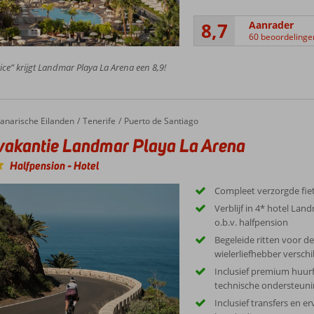
8,7
Aanrader
60 beoordelinge
ice” krijgt Landmar Playa La Arena een 8,9!
anarische Eilanden
Tenerife
Puerto de Santiago
vakantie Landmar Playa La Arena
Halfpension
-
Hotel
Compleet verzorgde fiet
Verblijf in 4* hotel Lan
o.b.v. halfpension
Begeleide ritten voor d
wielerliefhebber versch
Inclusief premium huur
technische ondersteun
Inclusief transfers en e