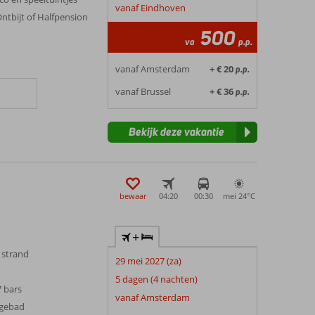
vanaf Eindhoven
Ontbijt of Halfpension
500
va
p.p.
vanaf Amsterdam
+ € 20
p.p.
vanaf Brussel
+ € 36
p.p.
Bekijk deze vakantie
bewaar
04:20
00:30
mei 24°
C
+
 strand
29 mei 2027 (za)
5 dagen (4 nachten)
7 bars
vanaf Amsterdam
agebad