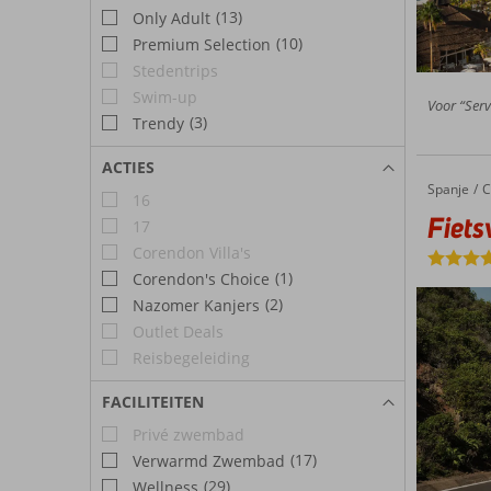
(13)
Only Adult
(10)
Premium Selection
Stedentrips
Swim-up
Voor “Serv
(3)
Trendy
ACTIES
Spanje
Fietsvakantie Landmar Playa La Arena
Home
C
16
Fiets
17
Corendon Villa's
(1)
Corendon's Choice
(2)
Nazomer Kanjers
Outlet Deals
Reisbegeleiding
FACILITEITEN
Privé zwembad
(17)
Verwarmd Zwembad
(29)
Wellness