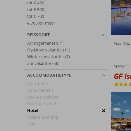
tot € 400
tot € 500
tot € 700
€ 700 en meer
REISSOORT
Arrangementen
(1)
Voor “Wifi 
Fly-Drive vakantie
(11)
Winterzonvakantie
(7)
Zonvakantie
(56)
Spanje
GF Isabe
Home
C
GF Is
ACCOMMODATIETYPE
Aparthotel
Appartement
Bed & Breakfast
Boutique hotel
Hotel
Vakantiewoning
Villa