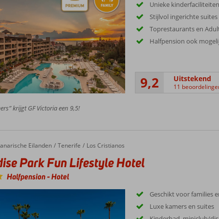
Unieke kinderfaciliteiten
Stijlvol ingerichte suit
Toprestaurants en Adul
Halfpension ook mogeli
9,2
Uitstekend
11 beoordelinge
rs” krijgt GF Victoria een 9,5!
anarische Eilanden
Tenerife
Los Cristianos
ise Park Fun Lifestyle Hotel
Halfpension
-
Hotel
Geschikt voor families 
Luxe kamers en suites
Kinderbad, miniclub/dis