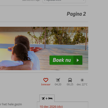
Pagina 2
bewaar
04:20
00:25
dec 22°
C
+
r het hele gezin
10 dec 2026 (do)