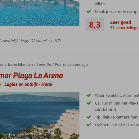
villa’s
Maak je vakantie comple
8,3
Zeer goed
41 beoordelinge
riendelijk” krijgt GF Isabel een 8,7!
anarische Eilanden
Tenerife
Puerto de Santiago
mar Playa La Arena
Logies en ontbijt
-
Hotel
Waar kwaliteit, intimit
Ca. 100 m van het Playa
zandstrand
Tip: deluxe kamers met 
Halfpension of All Inclu