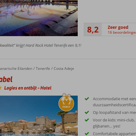
8,2
Zeer goed
16 beoordelinge
kwaliteit” krijgt Hard Rock Hotel Tenerife een 9,1!
l
anarische Eilanden
Tenerife
Costa Adeje
abel
Logies en ontbijt
-
Hotel
Accommodatie met een
duurzaamheidscertifica
Op loopafstand van me
Voor de kids: mini-club,
glijbanen… yes!
Comfortabele appartem