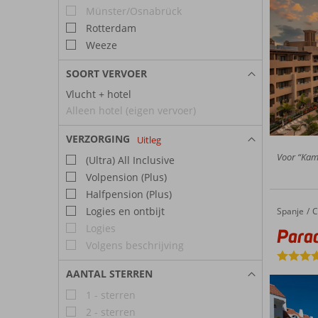
Münster/Osnabrück
Rotterdam
Weeze
SOORT VERVOER
Vlucht + hotel
Alleen hotel (eigen vervoer)
VERZORGING
Uitleg
Voor “Kame
(Ultra) All Inclusive
Volpension (Plus)
Halfpension (Plus)
Logies en ontbijt
Spanje
Paradise Park Fun Lifestyle Hotel
Home
C
Logies
Parad
Volgens beschrijving
AANTAL STERREN
1 - sterren
2 - sterren