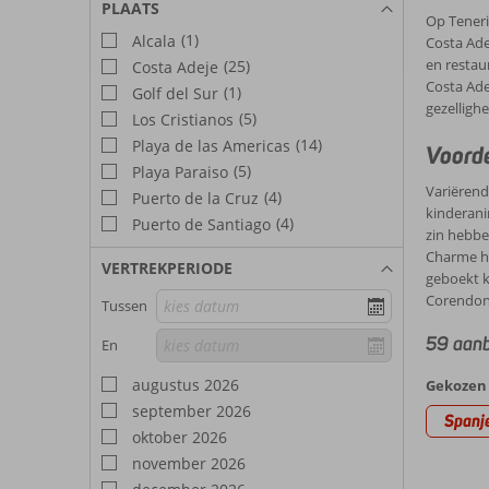
PLAATS
Op Teneri
(1)
Alcala
Costa Adej
en restaur
(25)
Costa Adeje
Costa Ade
(1)
Golf del Sur
gezelligh
(5)
Los Cristianos
(14)
Playa de las Americas
Voorde
(5)
Playa Paraiso
Variërend 
(4)
Puerto de la Cruz
kinderani
(4)
Puerto de Santiago
zin hebbe
Charme ho
VERTREKPERIODE
geboekt k
Corendon.
Tussen
59 aanb
En
augustus 2026
Gekozen 
september 2026
Spanj
oktober 2026
november 2026