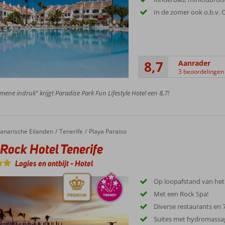
In de zomer ook o.b.v. 
8,7
Aanrader
3 beoordelingen
mene indruk” krijgt Paradise Park Fun Lifestyle Hotel een 8,7!
ck Hotel Tenerife
anarische Eilanden
Tenerife
Playa Paraiso
Rock Hotel Tenerife
Logies en ontbijt
-
Hotel
Op loopafstand van het
Met een Rock Spa!
Diverse restaurants en 
Suites met hydromass