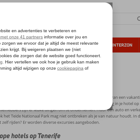
NTIE
VERRE REIZEN
ALL INCLUSIVE
WINTERZON
 annuleren*
tels Tenerife
s Tenerife
angename temperaturen kun je het hele jaar door genieten van een vakantie
waardoor je je niet hoeft te vervelen. Je kunt heerlijk dagenlang in je hotel 
liefhebbers zijn er leuke dingen om te ondernemen. Huur een auto en verke
ok het Teide Nationaal Park mag niet ontbreken als je van natuur houdt. In d
et zelf rijden? Er worden diverse excursies aangeboden.
pe hotels op Tenerife