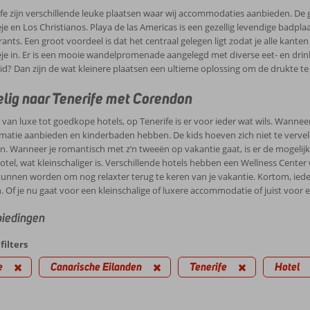
fe zijn verschillende leuke plaatsen waar wij accommodaties aanbieden. De g
e en Los Christianos. Playa de las Americas is een gezellig levendige badpla
ants. Een groot voordeel is dat het centraal gelegen ligt zodat je alle kanten
je in. Er is een mooie wandelpromenade aangelegd met diverse eet- en drin
eid? Dan zijn de wat kleinere plaatsen een ultieme oplossing om de drukte te
lig naar Tenerife met Corendon
van luxe tot goedkope hotels, op Tenerife is er voor ieder wat wils. Wanneer 
matie aanbieden en kinderbaden hebben. De kids hoeven zich niet te vervelen
n. Wanneer je romantisch met z’n tweeën op vakantie gaat, is er de mogel
tel, wat kleinschaliger is. Verschillende hotels hebben een Wellness Cent
unnen worden om nog relaxter terug te keren van je vakantie. Kortom, ieder
 Of je nu gaat voor een kleinschalige of luxere accommodatie of juist voor e
iedingen
filters
e
Canarische Eilanden
Tenerife
Hotel