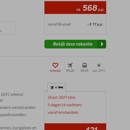
568
va
p.p.
vanaf Brussel
- € 17
p.p.
n
Bekijk deze vakantie
bewaar
04:20
00:25
jun 25°
C
+
 GSTC erkend
24 jun 2027 (do)
at
5 dagen (4 nachten)
erdere zandstranden
vanaf Amsterdam
 speeltoestellen,
enten, bungalows en