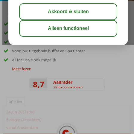
04:20
00:25
aug 28°
C
delen
bewaar
Centrum en zandstrand op loopafstand
Recent gerenoveerde kamers
Voor de kids: 3 waterglijbanen en een mini-club
Voor jou: uitgebreid buffet en Spa Center
All Inclusive ook mogelijk
Meer lezen
8,7
Aanrader
29 beoordelingen
+
24 jun 2027 (do)
5 dagen (4 nachten)
vanaf Amsterdam