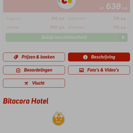
638
va
p.p.
Augustus
810
p.p.
September
734
p.p.
Oktober
1031
p.p.
November
752
p.p.
Bekijk beschikbaarheid
Prijzen & boeken
Beschrijving
Beoordelingen
Foto's & Video's
Vlucht
Bitacora Hotel