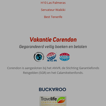
H10 Las Palmeras
niet
op
Servateur Waikiki
gelet.
Best Tenerife
Waardoor
alles
vol
was,
ondanks
Vakantie Corendon
de
mensen
Gegarandeerd veilig boeken en betalen
er
niet
eens
waren.
Corendon is aangesloten bij het ANVR, de Stichting Garantiefonds
Wij
Reisgelden (SGR) en het Calamiteitenfonds.
hadden
een
kamer
boven
de
ingang
van