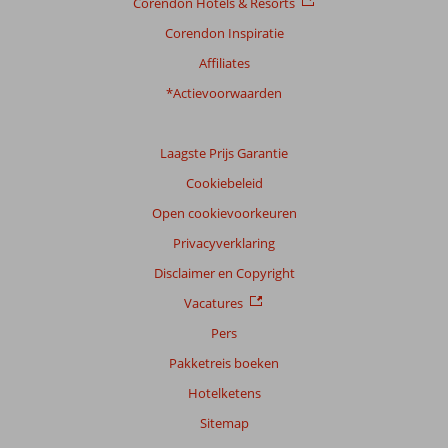
Corendon Hotels & Resorts
Filter
reisgezelschap
Corendon Inspiratie
Alle
Affiliates
Sorteren
*Actievoorwaarden
op
datum (nieuw > oud)
Laagste Prijs Garantie
Cookiebeleid
Anoniem
6,0
Nederland
Open cookievoorkeuren
Gezin met jong(e) kind(eren)
Privacyverklaring
,
27 juli 2026
Disclaimer en Copyright
Vacatures
Over
Pers
Playa
de
Pakketreis boeken
las
Hotelketens
Americas:
Ligging
Sitemap
was