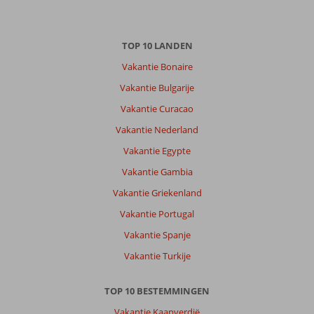
goed,
alles
in
TOP 10 LANDEN
de
buurt.
Vakantie Bonaire
Voor
Vakantie Bulgarije
echte
zandstrand
Vakantie Curacao
moest
Vakantie Nederland
je
wel
Vakantie Egypte
een
Vakantie Gambia
stukje
verder
Vakantie Griekenland
lopen.
Vakantie Portugal
Over
Vakantie Spanje
Bitacora
Vakantie Turkije
Hotel:
Personeel
TOP 10 BESTEMMINGEN
is
erg
Vakantie Kaapverdië