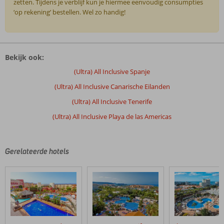
zetten. Tijdens je verblijf kun je hiermee eenvoudig consumpties
‘op rekening’ bestellen. Wel zo handig!
De
beoordelingen
Bekijk ook:
zijn
door
(Ultra) All Inclusive Spanje
onze
(Ultra) All Inclusive Canarische Eilanden
klanten
geschreven
(Ultra) All Inclusive Tenerife
na
(Ultra) All Inclusive Playa de las Americas
hun
verblijf
in
Bitacora
Gerelateerde hotels
Hotel
Beoordelingen
die
ouder
zijn
dan