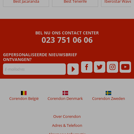
Best Jacaranda
Best Tenerife
48
maanden
worden
niet
meer
BEL NU ONS CONTACT CENTER
weergegeven
023 751 06 06
om
de
relevantie
GEPERSONALISEERDE NIEUWSBRIEF
van
ONTVANGEN?
de
getoonde
beoordelingen
te
garanderen.
Meer
Corendon België
Corendon Denmark
Corendon Zweden
info
over
onze
Over Corendon
beoordelingen.
Adres & Telefoon