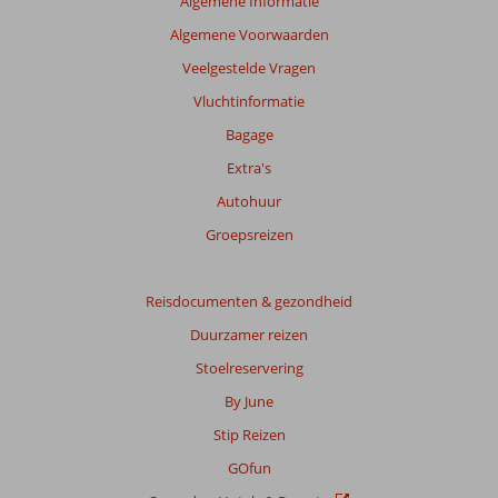
Totale
Algemene Informatie
score
Algemene Voorwaarden
Gebaseerd
Veelgestelde Vragen
op:
Vluchtinformatie
29
beoordelingen
Bagage
Extra's
Autohuur
Scoreverdeling
Algemene indruk
8,7
Eten
8,0
Groepsreizen
Ligging
8,9
Kamers
8,4
Service
8,8
Kindvriendelijk
8,8
Reisdocumenten & gezondheid
Prijs/kwaliteit
8,4
Wifi kwaliteit
6,8
Duurzamer reizen
Ervaringen
Stoelreservering
van
onze
By June
klanten
Stip Reizen
Taal
Nederlands (NL) (23)
GOfun