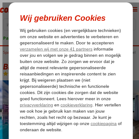
Pakketgarantie
Spanje
Home
Canarische Eilanden
Tenerife
Playa de las Americas
Bitacora Hotel
Bitacora Hotel
Logies en ontbijt
-
Hotel