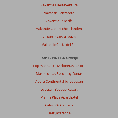
Vakantie Fuerteventura
Er
mag
Vakantie Lanzarote
ook
Vakantie Tenerife
niks
meegenomen
Vakantie Canarische Eilanden
worden
Vakantie Costa Brava
voor
bijvoorbeeld
Vakantie Costa del Sol
een
vroege
TOP 10 HOTELS SPANJE
excursie.
Helaas
Lopesan Costa Meloneras Resort
ondanks
Maspalomas Resort by Dunas
de
regel
Abora Continental by Lopesan
"geen
Lopesan Baobab Resort
bedjes
bij
Marins Playa Aparthotel
zwembad
Cala d'Or Gardens
reserveren",
wordt
Best Jacaranda
daar