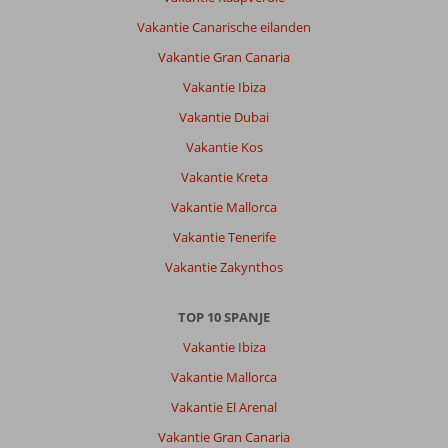
vriendelijk.
Vakantie Canarische eilanden
Alles
is
Vakantie Gran Canaria
schoon.
Vakantie Ibiza
Eten
bij
Vakantie Dubai
de
Vakantie Kos
zwembad
is
Vakantie Kreta
lekker.
Vakantie Mallorca
Eten
in
Vakantie Tenerife
het
Vakantie Zakynthos
restaurant
is
een
TOP 10 SPANJE
stuk
Vakantie Ibiza
minder.
Weinig
Vakantie Mallorca
smaak
Vakantie El Arenal
en
veel
Vakantie Gran Canaria
hetzelfde.