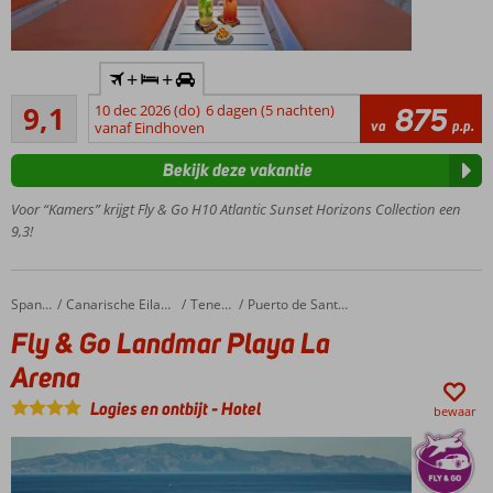
Accommodatie met een
+
+
GSTC erkend
Uitstekend
duurzaamheidscertificaat
9,1
10 dec 2026 (do)
6 dagen (5 nachten)
875
74
va
p.p.
vanaf Eindhoven
Inclusief
beoordelingen
huurauto
Bekijk deze vakantie
Prachtig
hotel
Voor “Kamers” krijgt Fly & Go H10 Atlantic Sunset Horizons Collection een
van de
9,3!
H10-
keten!
4 à-la-
Fly & Go Landmar Playa La Arena
Home
Spanje
Canarische Eilanden
Tenerife
Puerto de Santiago
carterestaurants
Fly & Go Landmar Playa La
Relaxen
Arena
in het
Despacio
Logies en ontbijt
-
Hotel
bewaar
Spa
Center
All
Inclusive