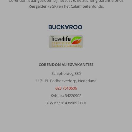
Corendon is aangesloten bij het ANVR, de Stichting Garantiefonds
Reisgelden (SGR) en het Calamiteitenfonds.
CORENDON VLIEGVAKANTIES
Schipholweg 335
1171 PL Badhoevedorp, Nederland
023 7510606
KvK nr.: 34220902
BTW nr.: 814395892 B01