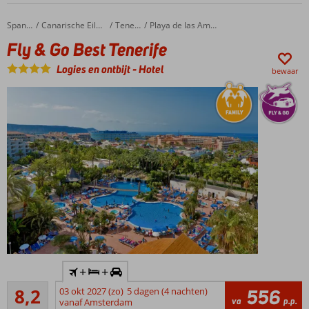
min.
leeftijd
Fly & Go Best Tenerife
Home
Spanje
Canarische Eilanden
Tenerife
Playa de las Americas
18 jaar
Fly & Go Best Tenerife
Volledige
ontspanning
Logies en ontbijt
-
Hotel
bewaar
in het luxe
Spa Center
Tip van
Don:
cocktails
drinken
op het
Chill-
Out
terras
op de 8e
etage
Inclusief
+
+
huurauto
Zeer goed
8,2
03 okt 2027 (zo)
5 dagen (4 nachten)
556
Goed,
555
va
p.p.
vanaf Amsterdam
beter:
beoordelingen