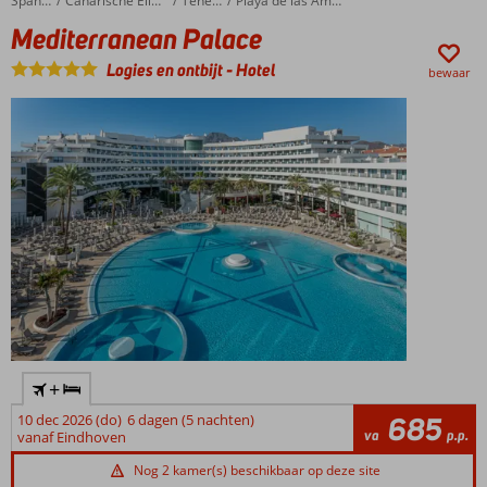
Mediterranean Palace
Home
Spanje
Canarische Eilanden
Tenerife
Playa de las Americas
Infinity
Mediterranean Palace
pool op
het
Logies en ontbijt
-
Hotel
bewaar
dakterras
Op
slechts
500 m
van
het
strand
+
10 dec 2026 (do)
6 dagen (5 nachten)
685
va
p.p.
vanaf Eindhoven
Nog 2 kamer(s) beschikbaar op deze site