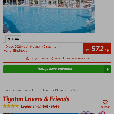
+
10 dec 2026 (do)
6 dagen (5 nachten)
572
va
p.p.
vanaf Eindhoven
Nog 2 kamer(s) beschikbaar op deze site
Bekijk deze vakantie
Tigotan Lovers & Friends
Home
Spanje
Canarische Eilanden
Tenerife
Playa de las Americas
Tigotan Lovers & Friends
Logies en ontbijt
-
Hotel
bewaar