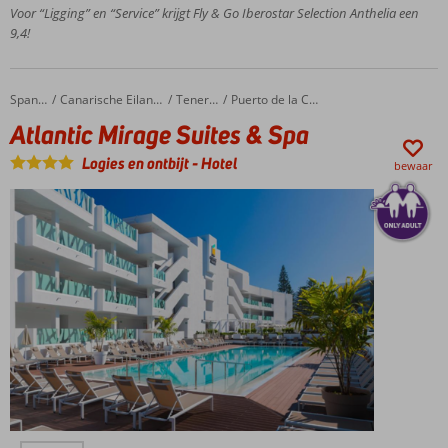
Meerdere
Voor “Ligging” en “Service” krijgt Fly & Go Iberostar Selection Anthelia een
(kinder-)zwembaden
9,4!
Uitgebreid
animatieprogramma
voor jong en oud
Atlantic Mirage Suites & Spa
Home
Spanje
Canarische Eilanden
Tenerife
Puerto de la Cruz
Halfpension
Atlantic Mirage Suites & Spa
of All
Inclusive
Logies en ontbijt
-
Hotel
bewaar
ook
mogelijk