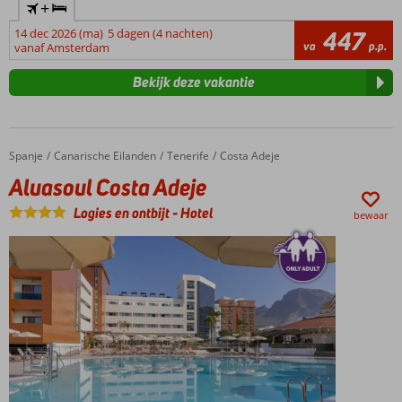
+
14 dec 2026 (ma)
5 dagen (4 nachten)
447
va
p.p.
vanaf Amsterdam
Bekijk deze vakantie
Spanje
Aluasoul Costa Adeje
Home
Canarische Eilanden
Tenerife
Costa Adeje
Aluasoul Costa Adeje
Logies en ontbijt
-
Hotel
bewaar