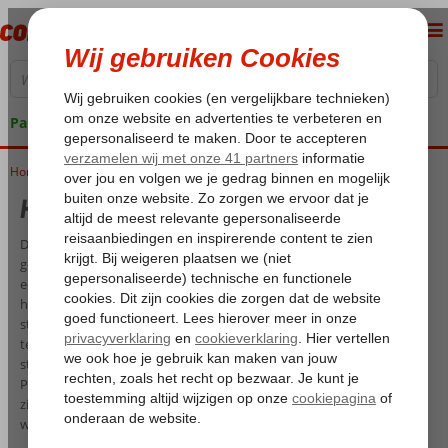
Pakketgarantie
Home
Hotels Tenerife
Hotels Tenerife
Door de aangename temperaturen kun je het hele jaar door
genieten van een vakantie op Tenerife. Een ander voordeel is dat het
een groot eiland is waardoor je je niet hoeft te vervelen. Je kunt
heerlijk dagenlang in je hotel op Tenerife bij het zwembad of op het
strand bijkleuren. Voor de natuurliefhebbers zijn er leuke dingen om
te ondernemen. Huur een auto en verken de verschillende mooie
stranden en leuke dorpjes op het eiland. Ook het Teide Nationaal
Park mag niet ontbreken als je van natuur houdt. In dit park bevindt
zich de bekende vulkaan, Pico del Teide. Liever niet zelf rijden? Er
worden diverse excursies aangeboden.