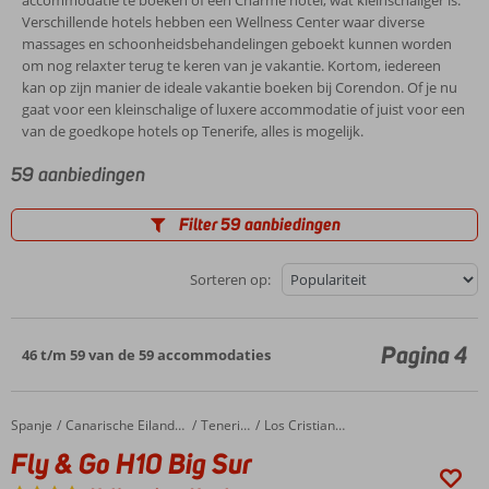
accommodatie te boeken of een Charme hotel, wat kleinschaliger is.
Verschillende hotels hebben een Wellness Center waar diverse
massages en schoonheidsbehandelingen geboekt kunnen worden
om nog relaxter terug te keren van je vakantie. Kortom, iedereen
kan op zijn manier de ideale vakantie boeken bij Corendon. Of je nu
gaat voor een kleinschalige of luxere accommodatie of juist voor een
van de goedkope hotels op Tenerife, alles is mogelijk.
59 aanbiedingen
Filter 59 aanbiedingen
Sorteren op:
Pagina 4
46 t/m 59 van de 59 accommodaties
Spanje
Fly & Go H10 Big Sur
Home
Canarische Eilanden
Tenerife
Los Cristianos
Fly & Go H10 Big Sur