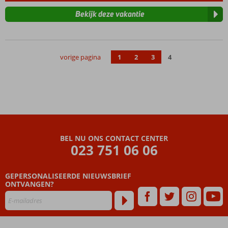
Bekijk deze vakantie
vorige pagina
1
2
3
4
BEL NU ONS CONTACT CENTER
023 751 06 06
GEPERSONALISEERDE NIEUWSBRIEF
ONTVANGEN?