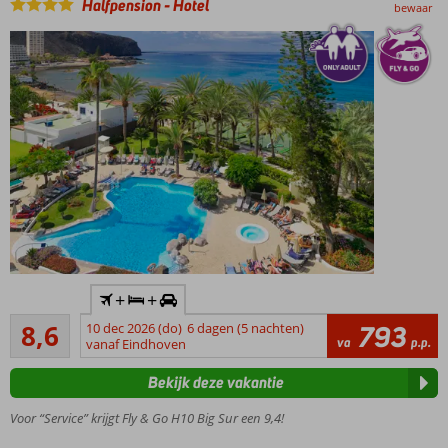
Halfpension
-
Hotel
bewaar
Inclusief
+
+
huurauto
Aanrader
8,6
10 dec 2026 (do)
6 dagen (5 nachten)
793
Sfeervol
22
va
p.p.
vanaf Eindhoven
boutique
beoordelingen
hotel
Bekijk deze vakantie
Only
Adult
Voor “Service” krijgt Fly & Go H10 Big Sur een 9,4!
hotel;