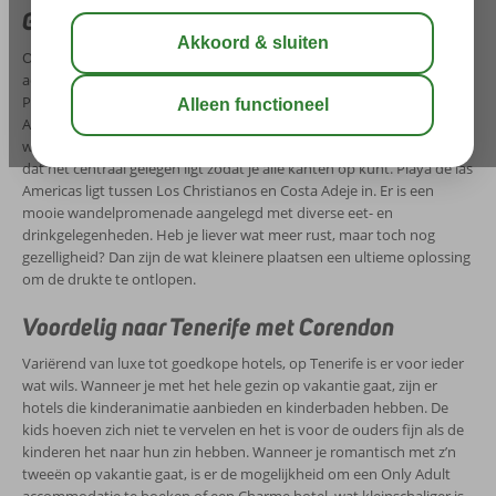
Goedkope hotels op Tenerife
Op Tenerife zijn verschillende leuke plaatsen waar wij
accommodaties aanbieden. De grotere en bekendste plaatsen zijn
Playa de las Americas, Costa Adeje en Los Christianos. Playa de las
Americas is een gezellig levendige badplaats. Hier vind je veel hotels,
winkels, uitgaansgelegenheden en restaurants. Een groot voordeel is
dat het centraal gelegen ligt zodat je alle kanten op kunt. Playa de las
Americas ligt tussen Los Christianos en Costa Adeje in. Er is een
mooie wandelpromenade aangelegd met diverse eet- en
drinkgelegenheden. Heb je liever wat meer rust, maar toch nog
gezelligheid? Dan zijn de wat kleinere plaatsen een ultieme oplossing
om de drukte te ontlopen.
Voordelig naar Tenerife met Corendon
Variërend van luxe tot goedkope hotels, op Tenerife is er voor ieder
wat wils. Wanneer je met het hele gezin op vakantie gaat, zijn er
hotels die kinderanimatie aanbieden en kinderbaden hebben. De
kids hoeven zich niet te vervelen en het is voor de ouders fijn als de
kinderen het naar hun zin hebben. Wanneer je romantisch met z’n
tweeën op vakantie gaat, is er de mogelijkheid om een Only Adult