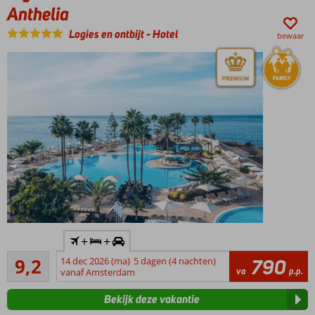
Halfpension
Anthelia
of All
Logies en ontbijt
-
Hotel
Inclusive
bewaar
ook
mogelijk
Inclusief
+
+
huurauto
Uitstekend
9,2
14 dec 2026 (ma)
5 dagen (4 nachten)
790
Op
30
va
p.p.
vanaf Amsterdam
loopafstand
beoordelingen
van strand
Bekijk deze vakantie
en centrum