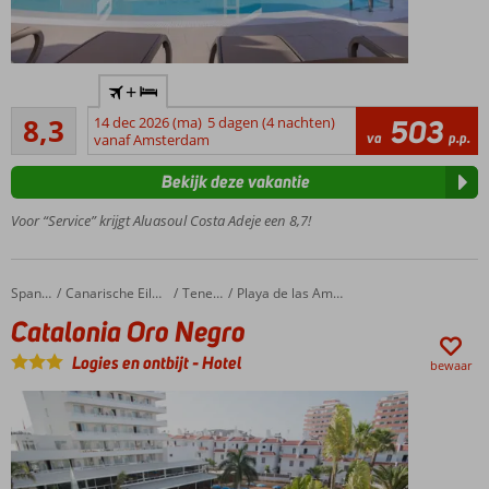
Only
+
Adult:
Zeer goed
min.
8,3
14 dec 2026 (ma)
5 dagen (4 nachten)
503
3
va
p.p.
leeftijd
vanaf Amsterdam
beoordelingen
16 jaar
Bekijk deze vakantie
Direct
aan
Voor “Service” krijgt Aluasoul Costa Adeje een 8,7!
het
strand
Vele
Catalonia Oro Negro
Home
Spanje
Canarische Eilanden
Tenerife
Playa de las Americas
faciliteiten
Catalonia Oro Negro
Verblijf
o.b.v.
Logies en ontbijt
-
Hotel
bewaar
Halfpension
of All
Inclusive
ook
mogelijk