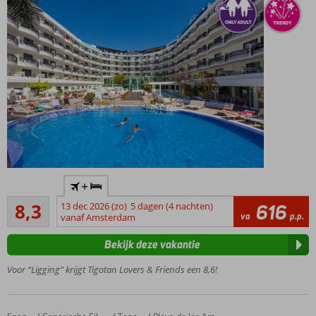
In het
+
centrum
Zeer goed
van
8,3
13 dec 2026 (zo)
5 dagen (4 nachten)
616
19
va
p.p.
Playa de
vanaf Amsterdam
beoordelingen
las
Bekijk deze vakantie
Américas
Only
Voor “Ligging” krijgt Tigotan Lovers & Friends een 8,6!
Adults,
min.
18 jaar