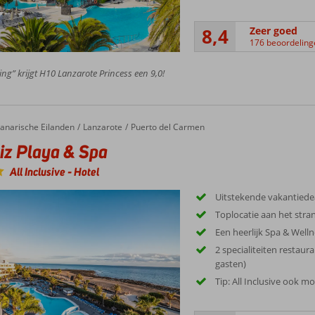
8,4
Zeer goed
176 beoordeling
ing” krijgt H10 Lanzarote Princess een 9,0!
anarische Eilanden
Lanzarote
Puerto del Carmen
iz Playa & Spa
All Inclusive
-
Hotel
Uitstekende vakantiede
Toplocatie aan het stra
Een heerlijk Spa & Well
2 specialiteiten restaura
gasten)
Tip: All Inclusive ook mo