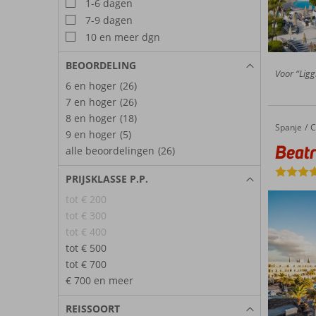
1-6 dagen
7-9 dagen
10 en meer dgn
BEOORDELING
Voor “Ligg
6 en hoger
(26)
7 en hoger
(26)
8 en hoger
(18)
Spanje
Beatriz Playa & Spa
Home
C
9 en hoger
(5)
Beatr
alle beoordelingen
(26)
PRIJSKLASSE P.P.
tot € 200
tot € 300
tot € 400
tot € 500
tot € 700
€ 700 en meer
REISSOORT