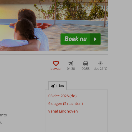
bewaar
04:30
00:55
dec 21°
C
+
03 dec 2026 (do)
6 dagen (5 nachten)
vanaf Eindhoven
ants
jk