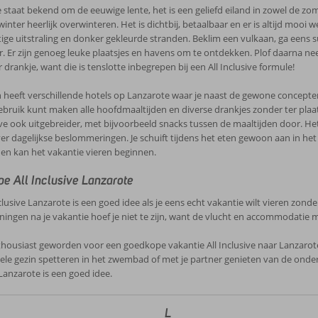
 staat bekend om de eeuwige lente, het is een geliefd eiland in zowel de zom
winter heerlijk overwinteren. Het is dichtbij, betaalbaar en er is altijd mooi
ge uitstraling en donker gekleurde stranden. Beklim een vulkaan, ga eens s
r. Er zijn genoeg leuke plaatsjes en havens om te ontdekken. Plof daarna nee
 drankje, want die is tenslotte inbegrepen bij een All Inclusive formule!
heeft verschillende hotels op Lanzarote waar je naast de gewone concepten oo
 gebruik kunt maken alle hoofdmaaltijden en diverse drankjes zonder ter plaat
ive ook uitgebreider, met bijvoorbeeld snacks tussen de maaltijden door. Het 
r dagelijkse beslommeringen. Je schuift tijdens het eten gewoon aan in het r
en kan het vakantie vieren beginnen.
e All Inclusive Lanzarote
nclusive Lanzarote is een goed idee als je eens echt vakantie wilt vieren zo
ingen na je vakantie hoef je niet te zijn, want de vlucht en accommodatie me
thousiast geworden voor een goedkope vakantie All Inclusive naar Lanzarote
ele gezin spetteren in het zwembad of met je partner genieten van de onde
Lanzarote is een goed idee.
L