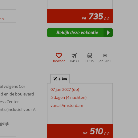
735
va
p.p.
en
Bekijk deze vakantie
bewaar
04:30
00:15
jan 20°
C
+
al volgens Cor
07 jan 2027 (do)
nd en de boulevard
5 dagen (4 nachten)
ness Center
vanaf Amsterdam
nts (inclusief voor AI
gelijk
510
va
p.p.