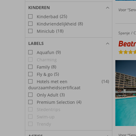
KINDEREN
Voor “Serv
(25)
Kinderbad
(8)
Kindvriendelijkheid
(18)
Miniclub
Spanje
Beatriz Costa & Spa
Home
C
Beatr
LABELS
(9)
Aquafun
Charming
(8)
Family
(5)
Fly & go
(14)
Hotels met een
duurzaamheidscertificaat
(3)
Only Adult
(4)
Premium Selection
Stedentrips
Swim-up
Trendy
Voor “Servi