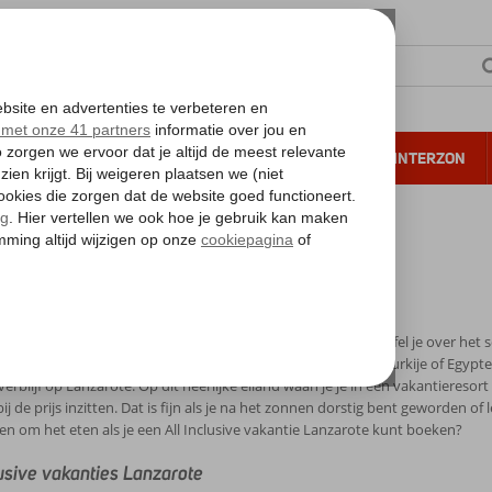
NTIE
VERRE REIZEN
ALL INCLUSIVE
WINTERZON
 annuleren*
l Inclusive Lanzarote
nclusive Lanzarote
 vakantie naar de Canarische Eilanden op het oog, maar twijfel je over het so
nsen kennen het All Inclusive concept alleen in landen als Turkije of Egyp
erblijf op Lanzarote. Op dit heerlijke eiland waan je je in een vakantieresor
ij de prijs inzitten. Dat is fijn als je na het zonnen dorstig bent geworden 
n om het eten als je een All Inclusive vakantie Lanzarote kunt boeken?
lusive vakanties Lanzarote