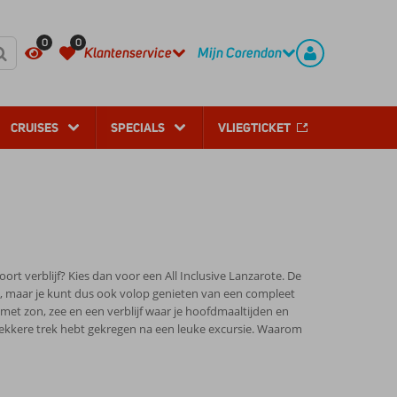
REGISTREER
CONTACT
0
0
Klantenservice
Mijn Corendon
CRUISES
SPECIALS
VLIEGTICKET
ort verblijf? Kies dan voor een All Inclusive Lanzarote. De
te, maar je kunt dus ook volop genieten van een compleet
t met zon, zee en een verblijf waar je hoofdmaaltijden en
of lekkere trek hebt gekregen na een leuke excursie. Waarom