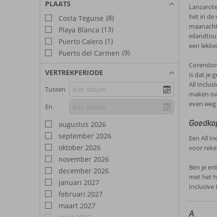
PLAATS
Lanzarote
het in de 
(8)
Costa Teguise
maanachti
(13)
Playa Blanca
eilandtou
(1)
Puerto Calero
een lekker
(9)
Puerto del Carmen
Corendon 
VERTREKPERIODE
is dat je
All Inclus
Tussen
maken ove
even weg 
En
Goedkop
augustus 2026
september 2026
Een All I
oktober 2026
voor reken
november 2026
Ben je en
december 2026
met het h
januari 2027
Inclusive 
februari 2027
maart 2027
A