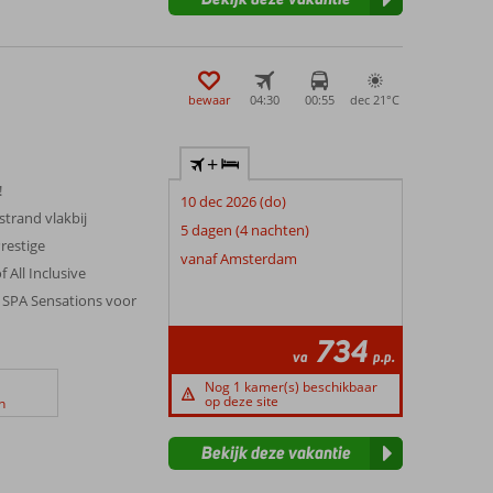
bewaar
04:30
00:55
dec 21°
C
+
!
10 dec 2026 (do)
strand vlakbij
5 dagen (4 nachten)
restige
vanaf Amsterdam
 All Inclusive
, SPA Sensations voor
734
va
p.p.
Nog 1 kamer(s) beschikbaar
op deze site
n
Bekijk deze vakantie