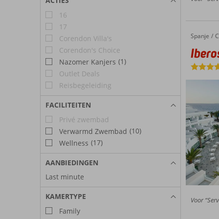
ACTIES
16
17
Spanje
Iberostar Selection Lanzarote Park
Home
C
Corendon Villa's
Ibero
Corendon's Choice
(1)
Nazomer Kanjers
Outlet Deals
Reisbegeleiding
FACILITEITEN
Privé zwembad
(10)
Verwarmd Zwembad
(17)
Wellness
AANBIEDINGEN
Last minute
KAMERTYPE
Voor “Serv
Family