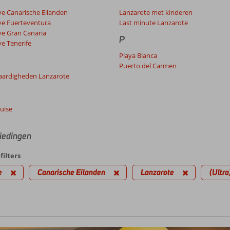
ive Canarische Eilanden
Lanzarote met kinderen
ive Fuerteventura
Last minute Lanzarote
ive Gran Canaria
P
ive Tenerife
Playa Blanca
Puerto del Carmen
aardigheden Lanzarote
uise
iedingen
filters
e
Canarische Eilanden
Lanzarote
(Ultra