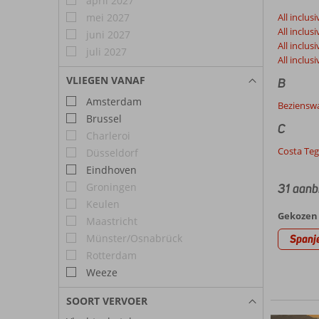
april 2027
mei 2027
All inclus
All inclus
juni 2027
All inclus
juli 2027
All inclus
VLIEGEN VANAF
B
Amsterdam
Beziensw
Brussel
C
Charleroi
Costa Teg
Düsseldorf
Eindhoven
Groningen
31 aanb
Keulen
Gekozen 
Maastricht
Münster/Osnabrück
Spanj
Rotterdam
Weeze
SOORT VERVOER