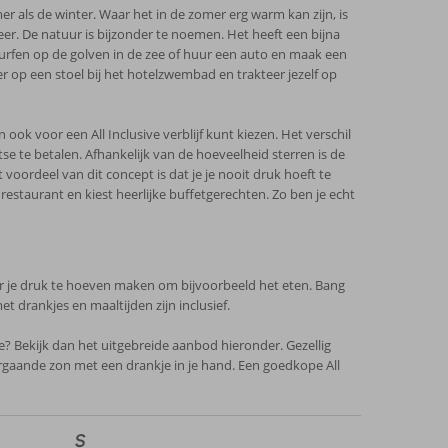
er als de winter. Waar het in de zomer erg warm kan zijn, is
 weer. De natuur is bijzonder te noemen. Het heeft een bijna
urfen op de golven in de zee of huur een auto en maak een
r op een stoel bij het hotelzwembad en trakteer jezelf op
k voor een All Inclusive verblijf kunt kiezen. Het verschil
se te betalen. Afhankelijk van de hoeveelheid sterren is de
voordeel van dit concept is dat je je nooit druk hoeft te
estaurant en kiest heerlijke buffetgerechten. Zo ben je echt
nder je druk te hoeven maken om bijvoorbeeld het eten. Bang
t drankjes en maaltijden zijn inclusief.
? Bekijk dan het uitgebreide aanbod hieronder. Gezellig
rgaande zon met een drankje in je hand. Een goedkope All
S