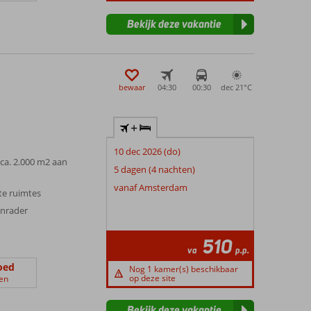
Bekijk deze vakantie
bewaar
04:30
00:30
dec 21°
C
+
10 dec 2026 (do)
ca. 2.000 m2 aan
5 dagen (4 nachten)
vanaf Amsterdam
rte ruimtes
anrader
510
va
p.p.
oed
Nog 1 kamer(s) beschikbaar
op deze site
en
Bekijk deze vakantie