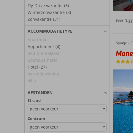
Fly-Drive vakantie
(5)
Winterzonvakantie
(3)
Zonvakantie
(31)
Voor “Ligg
ACCOMMODATIETYPE
Aparthotel
Spanje
Monea R
Home
C
Appartement
(4)
Mone
Bed & Breakfast
Boutique hotel
Hotel
(27)
Vakantiewoning
Villa
AFSTANDEN
Strand
Centrum