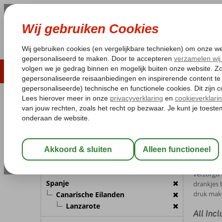
LAST MINUTE
ZOMER 2026
ZONVAKA
Pakketgarantie
Laagsteprijsgarantie*
Gratis
REISGEZELSCHAP
Home
Al
Kamer 1:
2 Personen
All I
Wijzig Reisgezelschap
Heb je een
meeste me
BESTEMMING
verzorgd v
Spanje
drankjes b
druk make
Canarische Eilanden
Lanzarote
All Inc