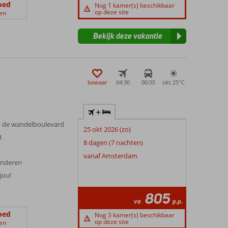
oed
Nog 1 kamer(s) beschikbaar
op deze site
en
Bekijk deze vakantie
bewaar
04:30
00:55
okt 25°
C
+
en de wandelboulevard
25 okt 2026 (zo)
t
8 dagen (7 nachten)
vanaf Amsterdam
kinderen
jou!
805
va
p.p.
oed
Nog 3 kamer(s) beschikbaar
op deze site
en