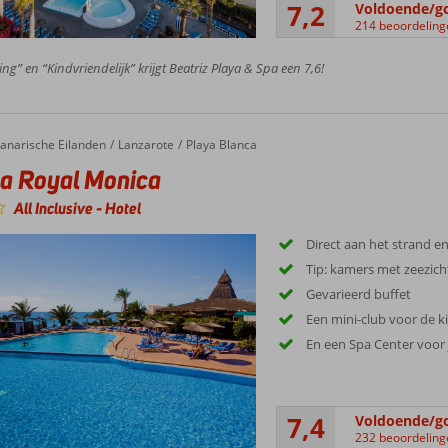
7,2
Voldoende/g
214 beoordeling
ing” en “Kindvriendelijk” krijgt Beatriz Playa & Spa een 7,6!
oyal Monica
anarische Eilanden
Lanzarote
Playa Blanca
a Royal Monica
All Inclusive
-
Hotel
Direct aan het strand 
Tip: kamers met zeezich
Gevarieerd buffet
Een mini-club voor de 
En een Spa Center voor 
7,4
Voldoende/g
232 beoordeling