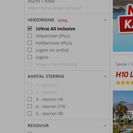
Vlucht + hotel
Alleen hotel (eigen vervoer)
VERZORGING
Uitleg
(Ultra) All Inclusive
Volpension (Plus)
Halfpension (Plus)
Logies en ontbijt
Logies
Volgens beschrijving
Spanje
H10 Lan
Home
C
H10 L
AANTAL STERREN
1 - sterren
2 - sterren
(4)
3 - sterren
(19)
4 - sterren
(8)
5 - sterren
REISDUUR