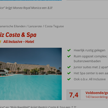
ice” krijgt Monea Royal Monica een 8,0!
anarische Eilanden
Lanzarote
Costa Teguise
iz Costa & Spa
All Inclusive
-
Hotel
Heerlijk rustig gelegen
Ruim opgezet complex; 
buitenzwembaden
Junior suites met 2 apa
Het Spa center is een a
Ook o.b.v. All Inclusive
7,4
Voldoende/g
143 beoordeling
ce” en “Prijs/kwaliteit” krijgt Beatriz Costa & Spa een 7,7!