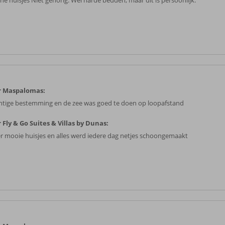
ne huisjes Niet gehorig. Wel harde bedden, maar dit is persoonlijk.
r Maspalomas:
htige bestemming en de zee was goed te doen op loopafstand
 Fly & Go Suites & Villas by Dunas:
r mooie huisjes en alles werd iedere dag netjes schoongemaakt