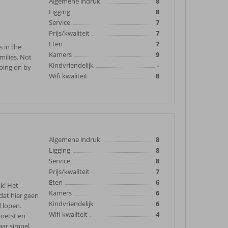
Algemene indruk
8
Ligging
8
Service
7
Prijs/kwaliteit
7
Eten
7
s in the
Kamers
9
milies. Not
Kindvriendelijk
-
oing on by
Wifi kwaliteit
8
Algemene indruk
8
Ligging
8
Service
8
Prijs/kwaliteit
7
Eten
6
jk! Het
Kamers
6
dat hier geen
Kindvriendelijk
6
 lopen.
Wifi kwaliteit
4
poetst en
aar simpel.