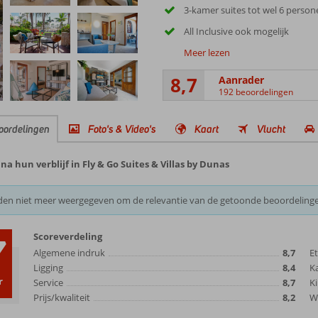
3-kamer suites tot wel 6 person
All Inclusive ook mogelijk
Meer lezen
8,7
Aanrader
192 beoordelingen
oordelingen
Foto's & Video's
Kaart
Vlucht
 hun verblijf in Fly & Go Suites & Villas by Dunas
den niet meer weergegeven om de relevantie van de getoonde beoordeling
Scoreverdeling
7
Algemene indruk
8,7
E
Ligging
8,4
K
r
Service
8,7
Ki
Prijs/kwaliteit
8,2
Wi