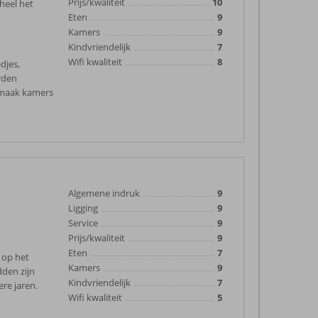
Prijs/kwaliteit
10
heel het
Eten
9
Kamers
9
Kindvriendelijk
7
Wifi kwaliteit
8
djes,
rden
onmaak kamers
Algemene indruk
9
Ligging
9
Service
9
Prijs/kwaliteit
9
Eten
7
 op het
Kamers
9
den zijn
Kindvriendelijk
7
re jaren.
Wifi kwaliteit
5