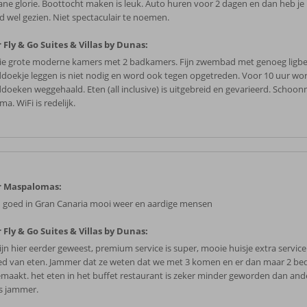
ane glorie. Boottocht maken is leuk. Auto huren voor 2 dagen en dan heb je 
nd wel gezien. Niet spectaculair te noemen.
 Fly & Go Suites & Villas by Dunas:
e grote moderne kamers met 2 badkamers. Fijn zwembad met genoeg ligbe
doekje leggen is niet nodig en word ook tegen opgetreden. Voor 10 uur wo
doeken weggehaald. Eten (all inclusive) is uitgebreid en gevarieerd. Scho
ima. WiFi is redelijk.
r Maspalomas:
jd goed in Gran Canaria mooi weer en aardige mensen
 Fly & Go Suites & Villas by Dunas:
ijn hier eerder geweest, premium service is super, mooie huisje extra service
ed van eten. Jammer dat ze weten dat we met 3 komen en er dan maar 2 bed
maakt. het eten in het buffet restaurant is zeker minder geworden dan ande
is jammer.