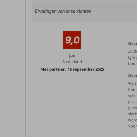
Ervaringen van onze klanten
9,0
Ove
Zuid
Jan
(gro
Nederland
boul
Met partner
,
15 september 2025
Over
Wij z
Prim
scho
geval
goed
slec
word
Voor 