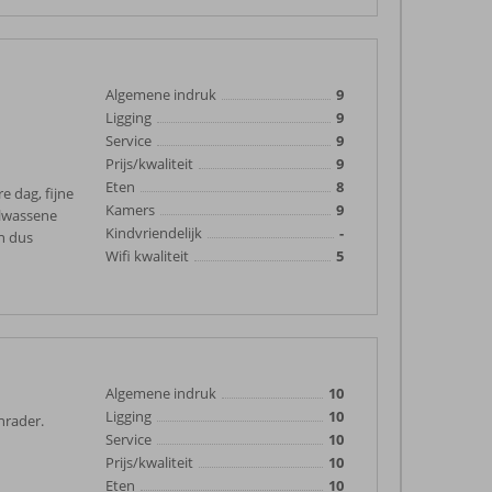
Algemene indruk
9
Ligging
9
Service
9
Prijs/kwaliteit
9
Eten
8
e dag, fijne
Kamers
9
olwassene
Kindvriendelijk
-
n dus
Wifi kwaliteit
5
Algemene indruk
10
Ligging
10
nrader.
Service
10
Prijs/kwaliteit
10
Eten
10