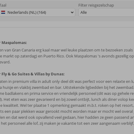
Taal
Filter reisgezelschap
Nederlands (NL) (164)
Alle
r Maspalomas:
en van Gran Canaria erg kaal maar wel leuke plaatzen om te bezoeken zoal
te markt op zaterdag) en Puerto Rico. Ook Maspalomas 's avonds gezellig op
evard.
 Fly & Go Suites & Villas by Dunas:
aten in premium villa in adult only deel dit was perfect voor een relaxte en l
a huisje en vlakbij zwembad en bar. Uitstekende ligbedden bij het zwembad.
ne badlakens en prima service en vriendelijk personeel (dit was op gehele re
). Het eten was zeer gevarieerd en bij zowel ontbijt, lunch als diner volop k
e kwaliteit. Wel ter plaatse 1 opmerking gemaakt m.b.t. roken op het resort
hts een paar plekken waar gerookt mocht worden maar er mocht wel overal
en en dat werd ook opvallend veel gedaan, hier hadden ze geen passend a
het personeel alle lof, zij maken je vakantie tot een zeer aangenaam verblijf.