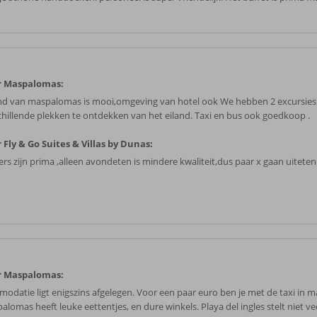
r Maspalomas:
nd van maspalomas is mooi,omgeving van hotel ook We hebben 2 excursie
chillende plekken te ontdekken van het eiland. Taxi en bus ook goedkoop .
 Fly & Go Suites & Villas by Dunas:
rs zijn prima ,alleen avondeten is mindere kwaliteit,dus paar x gaan uiteten
r Maspalomas:
modatie ligt enigszins afgelegen. Voor een paar euro ben je met de taxi in 
lomas heeft leuke eettentjes, en dure winkels. Playa del ingles stelt niet ve