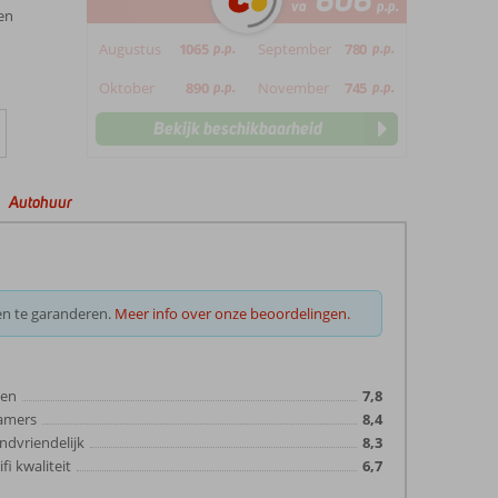
606
va
p.p.
en
Augustus
1065
p.p.
September
780
p.p.
Oktober
890
p.p.
November
745
p.p.
Bekijk beschikbaarheid
Autohuur
en te garanderen.
Meer info over onze beoordelingen.
ten
7,8
amers
8,4
ndvriendelijk
8,3
fi kwaliteit
6,7