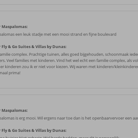
r Maspalomas:
alomas een leuk stadje met een mooi strand en fijne boulevard
 Fly & Go Suites & Villas by Dunas:
 familie complex. Prachtige tuinen, alles goed bijgehouden, schoonmaak ieder
rs. Veel families met kinderen. Vind het wel echt een familie complex, als v
er kinderen zou ik er niet voor kiezen. Wij waren met kinderen/kleinkindere
maal prima!
r Maspalomas:
alomas is erg mooi. Wil ergens naar toe dan is het openbaarvervoer een aa
 Fly & Go Suites & Villas by Dunas: