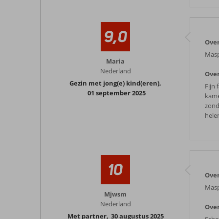
9,0
Ove
Masp
Maria
Nederland
Over
Gezin met jong(e) kind(eren)
,
Fijn
01 september 2025
kame
zond
hele
10
Ove
Masp
Mjwsm
Nederland
Over
Met partner
,
30 augustus 2025