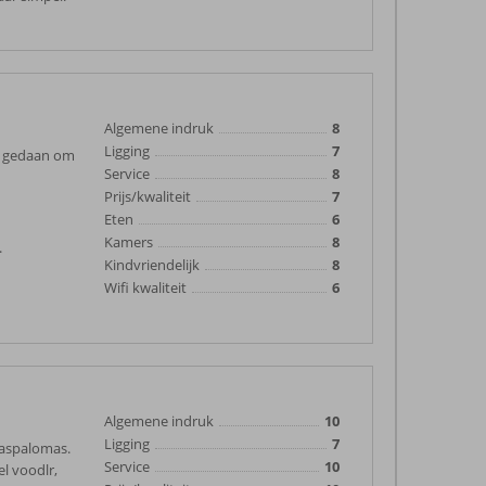
Algemene indruk
8
Ligging
7
s gedaan om
Service
8
Prijs/kwaliteit
7
Eten
6
Kamers
8
.
Kindvriendelijk
8
Wifi kwaliteit
6
Algemene indruk
10
Ligging
7
maspalomas.
Service
10
el voodlr,