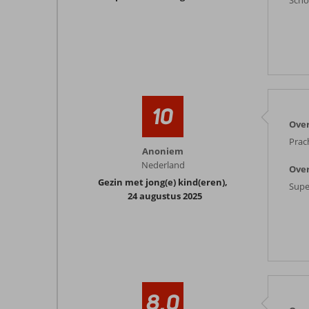
Scho
10
Ove
Prac
Anoniem
Nederland
Over
Gezin met jong(e) kind(eren)
,
Supe
24 augustus 2025
8,0