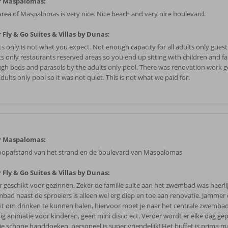
r Maspalomas:
area of Maspalomas is very nice. Nice beach and very nice boulevard.
 Fly & Go Suites & Villas by Dunas:
ts only is not what you expect. Not enough capacity for all adults only guest
ts only restaurants reserved areas so you end up sitting with children and fa
gh beds and parasols by the adults only pool. There was renovation work g
dults only pool so it was not quiet. This is not what we paid for.
r Maspalomas:
oopafstand van het strand en de boulevard van Maspalomas
 Fly & Go Suites & Villas by Dunas:
r geschikt voor gezinnen. Zeker de familie suite aan het zwembad was heerli
bad naast de sproeiers is alleen wel erg diep en toe aan renovatie. Jammer 
zit om drinken te kunnen halen, hiervoor moet je naar het centrale zwembad
ig animatie voor kinderen, geen mini disco ect. Verder wordt er elke dag ge
g je schone handdoeken. personeel is super vriendelijk! Het buffet is prima m