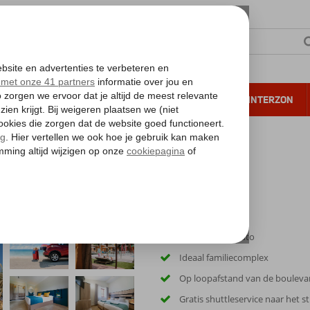
NTIE
VERRE REIZEN
ALL INCLUSIVE
WINTERZON
 annuleren*
ly & Go Suites & Villas by Dunas
Inclusief huurauto
Ideaal familiecomplex
Op loopafstand van de bouleva
Gratis shuttleservice naar het s