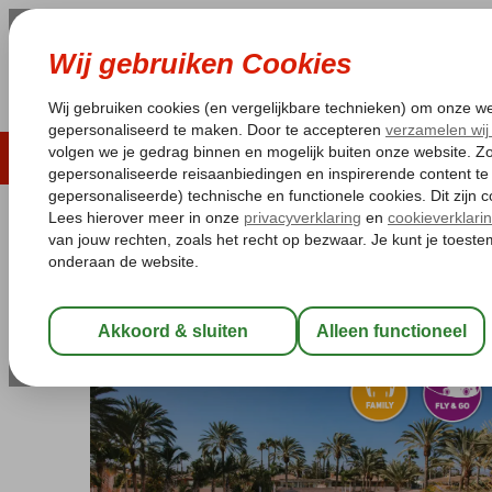
LAST MINUTE
ZOMER 2026
ZONVAKA
Pakketgarantie
Laagsteprijsgarantie*
Gratis
Spanje
Home
Canarische Eilanden
Gran Canaria
Maspalomas
F
Fly & Go Suites & Villas by Dunas
Logies en ontbijt
-
Hotel