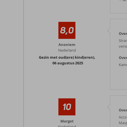
8,0
Ove
Stra
Anoniem
vers
Nederland
Gezin met oud(ere) kind(eren)
,
Over
06 augustus 2025
Kame
10
Ove
Acco
Margot
Maspa
Nederland