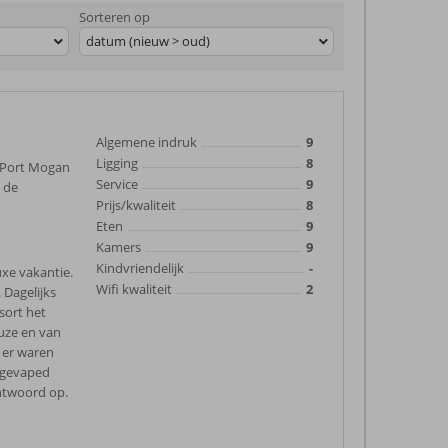
Sorteren op
datum (nieuw > oud)
Algemene indruk
9
Ligging
8
s Port Mogan
Service
9
 de
Prijs/kwaliteit
8
Eten
9
Kamers
9
Kindvriendelijk
-
uxe vakantie.
Wifi kwaliteit
2
 Dagelijks
sort het
euze en van
, er waren
 gevaped
ntwoord op.