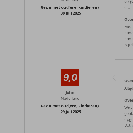
verg
Gezin met oud(ere) kind(eren)
,
eila
30 juli 2025
Over
Mooi
hand
hand
is pr
9,0
Ove
Alti
John
Nederland
Over
Gezin met oud(ere) kind(eren)
,
We z
29 juli 2025
gebi
opge
Dat 