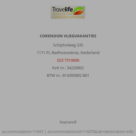
was
soms
lastig
dus
dan
kan
CORENDON VLIEGVAKANTIES
je
net
Schipholweg 335
zo
1171 PL Badhoevedorp, Nederland
goed
023 7510606
gaan
lopen
KvK nr.: 34220902
of
BTW nr.: 814395892 B01
de
shuttle
nemen.
Wij
zouden
hier
zeker
nog
TourWeb
eens
©
accommodation-11697
| accommodationId=11697&tab=destination-info-
terugkomen.
NetMatch