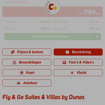
vanaf Eindhoven
594
va
p.p.
Augustus
1064
p.p.
September
679
p.p.
Oktober
748
p.p.
November
745
p.p.
Bekijk beschikbaarheid
Prijzen & boeken
Beschrijving
Beoordelingen
Foto's & Video's
Kaart
Vlucht
Autohuur
Fly & Go Suites & Villas by Dunas