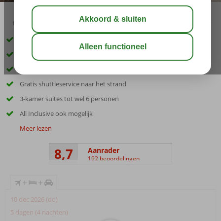
04:20
00:45
aug 28°
C
delen
bewaar
Inclusief huurauto
Ideaal familiecomplex
Op loopafstand van de boulevard
Gratis shuttleservice naar het strand
3-kamer suites tot wel 6 personen
All Inclusive ook mogelijk
Meer lezen
8,7
Aanrader
192 beoordelingen
+
+
10 dec 2026 (do)
5 dagen (4 nachten)