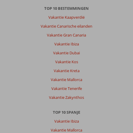
&
Go
TOP 10 BESTEMMINGEN
Suites
Vakantie Kaapverdië
&
Villas
Vakantie Canarische eilanden
by
Vakantie Gran Canaria
Dunas:
Vakantie Ibiza
Hotel
was
Vakantie Dubai
uniek
Vakantie Kos
qua
architectuur
Vakantie Kreta
Leuke
Vakantie Mallorca
huisjes
en
Vakantie Tenerife
geen
Vakantie Zakynthos
flat
gebouw
!
TOP 10 SPANJE
En
Vakantie Ibiza
fijne
familie
Vakantie Mallorca