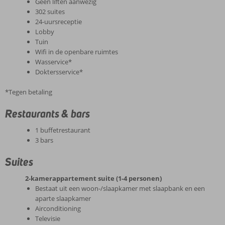
Geen liften aanwezig
302 suites
24-uursreceptie
Lobby
Tuin
Wifi in de openbare ruimtes
Wasservice*
Doktersservice*
*Tegen betaling
Restaurants & bars
1 buffetrestaurant
3 bars
Suites
2-kamerappartement suite (1-4 personen)
Bestaat uit een woon-/slaapkamer met slaapbank en een
aparte slaapkamer
Airconditioning
Televisie