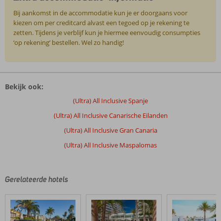
Bij aankomst in de accommodatie kun je er doorgaans voor
kiezen om per creditcard alvast een tegoed op je rekening te
zetten. Tijdens je verblijf kun je hiermee eenvoudig consumpties
‘op rekening’ bestellen. Wel zo handig!
De
beoordelingen
Bekijk ook:
zijn
door
(Ultra) All Inclusive Spanje
onze
(Ultra) All Inclusive Canarische Eilanden
klanten
geschreven
(Ultra) All Inclusive Gran Canaria
na
(Ultra) All Inclusive Maspalomas
hun
verblijf
in
Fly
Gerelateerde hotels
&
Go
Suites
&