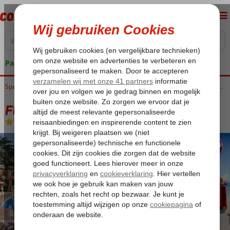
Pakketgarantie
Home
Spanje
Canarische Eilanden
Gran Canaria
Maspalomas
Fly & Go Suites & Villas by Dunas
Fly & Go Suites & Villas by Dunas
Logies en ontbijt
-
Hotel