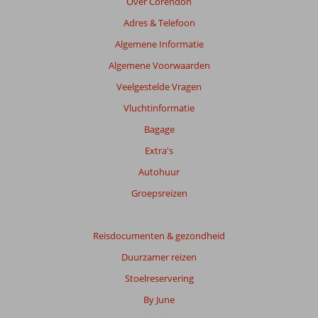
Over Corendon
te
garanderen.
Adres & Telefoon
Meer
Algemene Informatie
info
over
Algemene Voorwaarden
onze
Veelgestelde Vragen
beoordelingen.
Vluchtinformatie
Totale
Bagage
score
Extra's
Gebaseerd
Autohuur
op:
Groepsreizen
192
beoordelingen
Reisdocumenten & gezondheid
Duurzamer reizen
Scoreverdeling
Algemene indruk
8,7
Eten
7,8
Stoelreservering
Ligging
8,4
Kamers
8,4
By June
Service
8,7
Kindvriendelijk
8,3