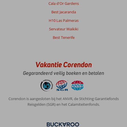
20/25
Cala d'Or Gardens
minuutjes
Best Jacaranda
lopen
naar
H10 Las Palmeras
de
Servateur Waikiki
boulevard/strand
maar
Best Tenerife
je
zou
ook
een
Vakantie Corendon
shuttle
kunnen
Gegarandeerd veilig boeken en betalen
nemen.
Wij
hadden
ook
Corendon is aangesloten bij het ANVR, de Stichting Garantiefonds
een
Reisgelden (SGR) en het Calamiteitenfonds.
auto
maar
het
parkeren