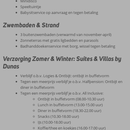
Minidisco
Speeltuintje
Babysitservice op aanvraag en tegen betaling
Zwembaden & Strand
3 buitenzwembaden (verwarmd van november-april)
Zonneterras met gratis ligbedden en parasols
Badhanddoekenservice met borg, wissel tegen betaling
Verzorging Zomer & Winter: Suites & Villas by
Dunas
Verblijf o.b.v. Logies & Ontbijt: ontbijt in buffetvorm
Tegen een meerprijs verblijf je o.b.v. Halfpension: Ontbijt en
diner in buffetvorm
Tegen een meerprijs verblijf je o.b.v. All Inclusive:
Ontbijt in buffetvorm (08.00-10.30 uur)
Lunch in buffetvorm (13.00-15.00 uur)
Diner in buffetvorm (18.30-22.00 uur)
Snacks (10.30-18.00 uur)
IJs (10.00-18.00 uur)
Koffie/thee en koekjes (16.00-17.00 uur)