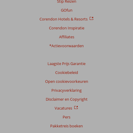
Stip Reizen
Prijs/kwaliteit
8,2
Wifi kwaliteit
6,7
GOfun
Ervaringen
Corendon Hotels & Resorts
van
onze
Corendon Inspiratie
klanten
Affiliates
Taal
Nederlands (NL) (164)
*Actievoorwaarden
Filter
reisgezelschap
Laagste Prijs Garantie
Alle
Cookiebeleid
Sorteren
Open cookievoorkeuren
op
Privacyverklaring
datum (nieuw > oud)
Disclaimer en Copyright
Vacatures
Liliana
10
Nederland
Pers
Gezin met jong(e) kind(eren)
Pakketreis boeken
,
23 juli 2026