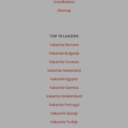
Hotelketens
Sitemap
Over
Maspalomas:
Ja
top
TOP 10 LANDEN
plek
veel
Vakantie Bonaire
excursies
Vakantie Bulgarije
in
de
Vakantie Curacao
buurt
Vakantie Nederland
Ook
fijn
Vakantie Egypte
dat
Vakantie Gambia
je
wordt
Vakantie Griekenland
opgehaald/
Vakantie Portugal
gebracht
Vakantie Spanje
Over
Vakantie Turkije
Fly