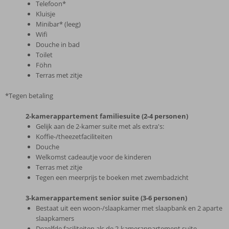
Telefoon*
Kluisje
Minibar* (leeg)
Wifi
Douche in bad
Toilet
Föhn
Terras met zitje
*Tegen betaling
2-kamerappartement familiesuite (2-4 personen)
Gelijk aan de 2-kamer suite met als extra's:
Koffie-/theezetfaciliteiten
Douche
Welkomst cadeautje voor de kinderen
Terras met zitje
Tegen een meerprijs te boeken met zwembadzicht
3-kamerappartement senior suite (3-6 personen)
Bestaat uit een woon-/slaapkamer met slaapbank en 2 aparte
slaapkamers
Dezelfde faciliteiten als de 2-kamerappartement suite