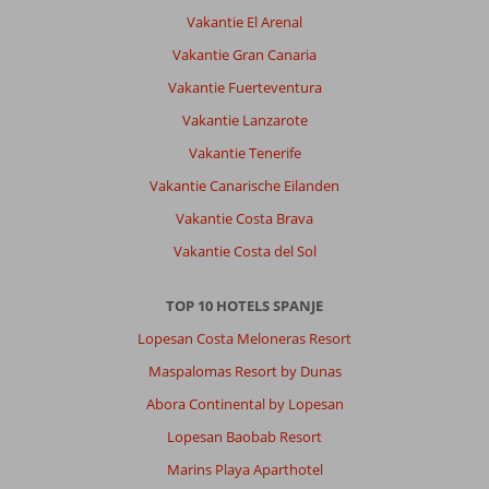
plek
Vakantie El Arenal
Algemene indruk
10
Eten
10
Vakantie Gran Canaria
Ligging
9
Kamers
10
Vakantie Fuerteventura
Service
10
Kindvriendelijk
10
Prijs/kwaliteit
10
Wifi kwaliteit
10
Vakantie Lanzarote
Vakantie Tenerife
Jordy
Vakantie Canarische Eilanden
9,0
Nederland
Vakantie Costa Brava
Gezin met jong(e) kind(eren)
Vakantie Costa del Sol
,
13 juli 2026
TOP 10 HOTELS SPANJE
Over
Lopesan Costa Meloneras Resort
Maspalomas:
De
Maspalomas Resort by Dunas
ligging
Abora Continental by Lopesan
was
voor
Lopesan Baobab Resort
ons
Marins Playa Aparthotel
prima,