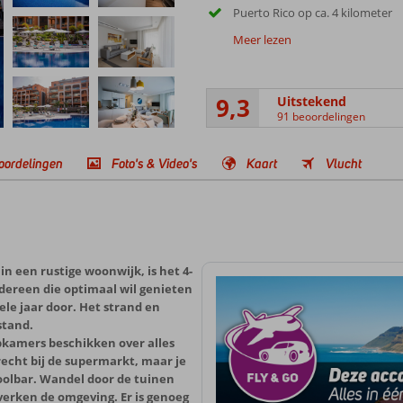
Puerto Rico op ca. 4 kilometer
Meer lezen
9,3
Uitstekend
91 beoordelingen
oordelingen
Foto's & Video's
Kaart
Vlucht
n een rustige woonwijk, is het 4-
edereen die optimaal wil genieten
le jaar door. Het strand en
stand.
apkamers beschikken over alles
recht bij de supermarkt, maar je
poolbar. Wandel door de tuinen
erken de omgeving. Er is genoeg