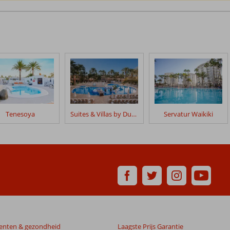
Tenesoya
Suites & Villas by Dunas
Servatur Waikiki
enten & gezondheid
Laagste Prijs Garantie