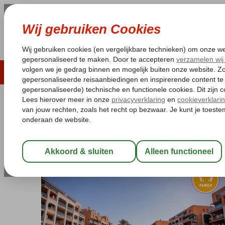
LAST MINUTE
ZOMER 2026
ZONVAKA
Pakketgarantie
Laagsteprijsgarantie*
Gratis
Spanje
Home
Canarische Eilanden
Gran Canaria
Arguineguin
Ar
Arguineguin Park by Servatur
Logies
-
Appartement