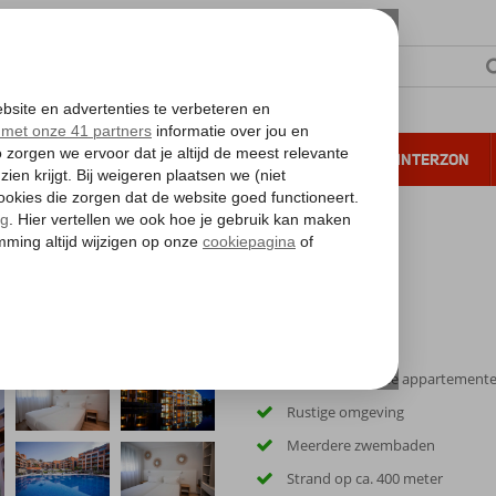
NTIE
VERRE REIZEN
ALL INCLUSIVE
WINTERZON
 annuleren*
guineguin Park by Servatur
Stijlvol ingerichte appartement
Rustige omgeving
Meerdere zwembaden
Strand op ca. 400 meter