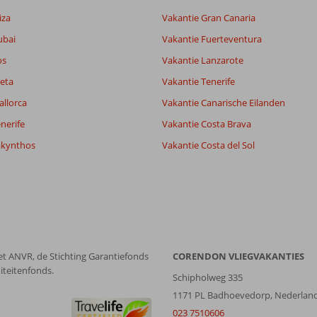
6,9
9,3
iza
Vakantie Gran Canaria
lijk
8,3
ubai
Vakantie Fuerteventura
it
8,3
os
Vakantie Lanzarote
eta
Vakantie Tenerife
Filter reisgezelschap
Sorteren op
allorca
Vakantie Canarische Eilanden
Alle
datum (nieuw > oud)
nerife
Vakantie Costa Brava
akynthos
Vakantie Costa del Sol
et ANVR, de Stichting Garantiefonds
CORENDON VLIEGVAKANTIES
iteitenfonds.
Schipholweg 335
1171 PL Badhoevedorp, Nederlan
023 7510606