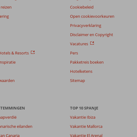
reizen
Cookiebeleid
ering
Open cookievoorkeuren
Privacyverklaring
Disclaimer en Copyright
Vacatures
otels & Resorts
Pers
nspiratie
Pakketreis boeken
Hotelketens
waarden
Sitemap
ESTEMMINGEN
TOP 10 SPANJE
aapverdië
Vakantie Ibiza
narische eilanden
Vakantie Mallorca
ran Canaria
Vakantie El Arenal