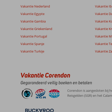
9,3
Algemene indruk
9,3
Eten
Gebaseerd op:
Ligging
7,9
Kamers
Vakantie Nederland
Vakantie Ib
91
Uitstekend
Service
8,7
Kindvriende
beoordelingen
Vakantie Egypte
Vakantie D
Prijs/kwaliteit
9,0
Wifi kwalite
Vakantie Gambia
Vakantie K
Vakantie Griekenland
Vakantie Kr
Ervaringen
Taal
Vakantie Portugal
Vakantie M
van onze
Nederlands (NL) (86)
klanten
Vakantie Spanje
Vakantie Te
Vakantie Turkije
Vakantie Z
10
Over
Algemene indruk
10
Arguineguin:
Ligging
6
Anoniem
Vakantie Corendon
Service
7
Mooi
Nederland
Prijs/kwaliteit
10
vakantieverblijf,
Gegarandeerd veilig boeken en betalen
Gezin met oud(ere) kind(eren)
Eten
-
we
,
misten
Kamers
10
Corendon is aangesloten bij h
15 juli 2026
alleen
Kindvriendelijk
8
Reisgelden (SGR) en het Calam
's
Wifi kwaliteit
10
avonds
een