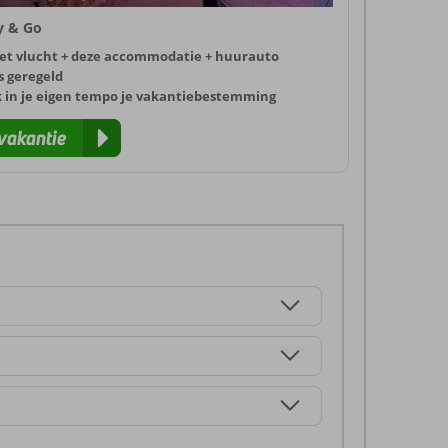
ly & Go
et vlucht + deze accommodatie + huurauto
s geregeld
k in je eigen tempo je vakantiebestemming
vakantie