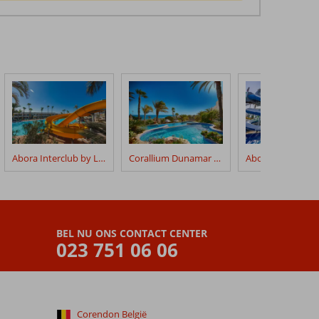
Abora Interclub by Lopesan Hotels
Corallium Dunamar by Lopesan Hotels
BEL NU ONS CONTACT CENTER
023 751 06 06
Corendon België