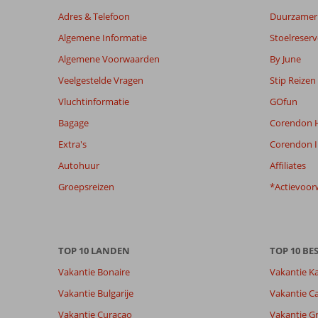
maanden
Adres & Telefoon
Duurzamer 
worden
Algemene Informatie
Stoelreserv
niet
meer
Algemene Voorwaarden
By June
weergegeven
Veelgestelde Vragen
Stip Reizen
om
de
Vluchtinformatie
GOfun
relevantie
Bagage
Corendon H
van
de
Extra's
Corendon I
getoonde
Autohuur
Affiliates
beoordelingen
te
Groepsreizen
*Actievoor
garanderen.
Meer
info
over
TOP 10 LANDEN
TOP 10 B
onze
beoordelingen.
Vakantie Bonaire
Vakantie K
Vakantie Bulgarije
Vakantie Ca
Totale score
Scoreverdeling
Vakantie Curacao
Vakantie G