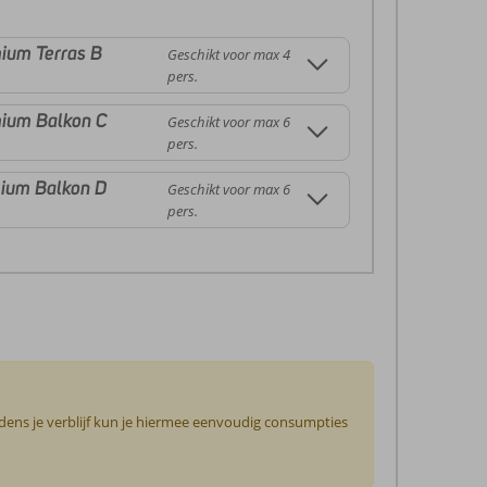
ium Terras B
Geschikt voor max 4
pers.
ium Balkon C
Geschikt voor max 6
pers.
ium Balkon D
Geschikt voor max 6
pers.
jdens je verblijf kun je hiermee eenvoudig consumpties