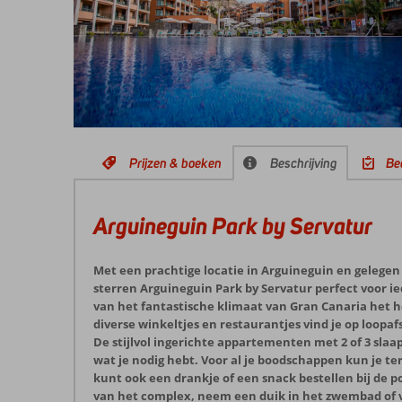
Prijzen & boeken
Beschrijving
Be
Arguineguin Park by Servatur
Met een prachtige locatie in Arguineguin en gelegen i
sterren Arguineguin Park by Servatur perfect voor i
van het fantastische klimaat van Gran Canaria het he
diverse winkeltjes en restaurantjes vind je op loopaf
De stijlvol ingerichte appartementen met 2 of 3 sla
wat je nodig hebt. Voor al je boodschappen kun je te
kunt ook een drankje of een snack bestellen bij de 
van het complex, neem een duik in het zwembad of v