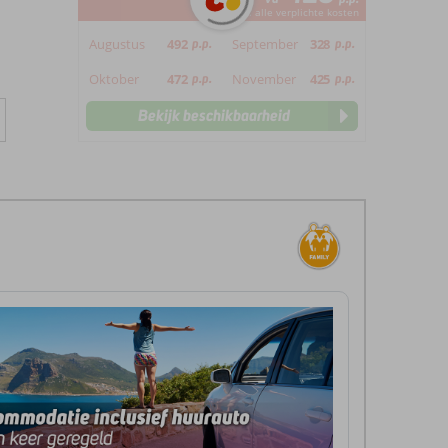
*incl. alle verplichte kosten
Augustus
492
p.p.
September
328
p.p.
Oktober
472
p.p.
November
425
p.p.
Bekijk beschikbaarheid