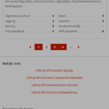
Een prachtige plek, schone kamers, ligbedden, handdoekenservice.
Onthaasten.
Algemene indruk
8
Eten
9
Ligging
9
Kamers
9
Service
8
Kindvriendelijk
-
Prijs/kwaliteit
8
Wifi kwaliteit
8
…
1
2
3
4
‹
›
Bekijk ook:
(Ultra) All Inclusive Spanje
(Ultra) All Inclusive Canarische Eilanden
(Ultra) All Inclusive Gran Canaria
(Ultra) All Inclusive Maspalomas