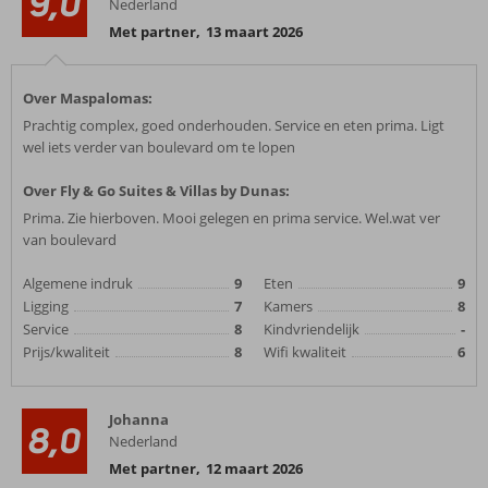
9,0
Nederland
Met partner
,
13 maart 2026
Over Maspalomas:
Prachtig complex, goed onderhouden. Service en eten prima. Ligt
wel iets verder van boulevard om te lopen
Over Fly & Go Suites & Villas by Dunas:
Prima. Zie hierboven. Mooi gelegen en prima service. Wel.wat ver
van boulevard
Algemene indruk
9
Eten
9
Ligging
7
Kamers
8
Service
8
Kindvriendelijk
-
Prijs/kwaliteit
8
Wifi kwaliteit
6
Johanna
8,0
Nederland
Met partner
,
12 maart 2026