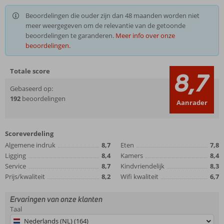
Beoordelingen die ouder zijn dan 48 maanden worden niet
meer weergegeven om de relevantie van de getoonde
beoordelingen te garanderen.
Meer info over onze
beoordelingen.
Totale score
8,7
Gebaseerd op:
192
beoordelingen
Aanrader
Scoreverdeling
Algemene indruk
8,7
Eten
7,8
Ligging
8,4
Kamers
8,4
Service
8,7
Kindvriendelijk
8,3
Prijs/kwaliteit
8,2
Wifi kwaliteit
6,7
Ervaringen van onze klanten
Taal
Nederlands (NL) (164)