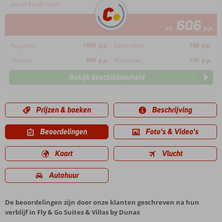
vanaf Eindhoven
606
va
p.p.
Augustus
1065
p.p.
September
780
p.p.
Oktober
890
p.p.
November
745
p.p.
Bekijk beschikbaarheid
Prijzen & boeken
Beschrijving
Beoordelingen
Foto's & Video's
Kaart
Vlucht
Autohuur
De beoordelingen zijn door onze klanten geschreven na hun
verblijf in Fly & Go Suites & Villas by Dunas