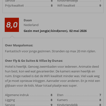
Service
8
Kindvriendelijk
-
Prijs/kwaliteit
8
Wifi kwaliteit
9
Daan
8,0
Nederland
Gezin met jong(e) kind(eren)
,
02 mei 2026
Over Maspalomas:
Fantastisch voor jonge gezinnen. Stranden op max 20 min rijden.
Over Fly & Go Suites & Villas by Dunas:
Hotel is heerlijk. Genoeg zwembaden voor iedereen. Animatie deed
hun best, kon wel wat gevarieerder. De kamers waren heerlijk en
ruim. Enige nadeel is dat de WiFi kwaliteit minder was. Viel vaak weg
of je moet opnieuw inloggen. Aanrader voor anderen. En je mist een
glijbaan voor de kids. Maar totaal plaatje was super.
Algemene indruk
8
Eten
7
Ligging
8
Kamers
8
Service
9
Kindvriendelijk
8