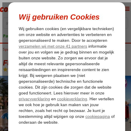
Pakketgarantie
Home
Spanje
Canarische Eilanden
Gran Canaria
Maspalomas
Fly & Go Suites & Villas by Dunas
Fly & Go Suites & Villas by Dunas
Logies en ontbijt
-
Hotel