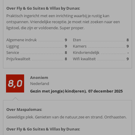
Over Fly & Go Suites & Villas by Dunas:
Praktisch ingericht met een inrichting waarbij je rustig kan
ontspannen. Vriendelijke receptie. Je moet niet zoeken naar een
ligstoel, die zijn er voldoende. Super proper.
Algemene indruk
9
Eten
8
Ligging
9
Kamers
9
Service
8
Kindvriendelijk
-
Prijs/kwaliteit
8
Wifi kwaliteit
9
Anoniem
8,0
Nederland
Gezin met jong(e) kind(eren)
,
07 december 2025
Over Maspalomas:
Geweldige plek. Genieten van de natuur,zee en strand. Onthaasten.
Over Fly & Go Suites & Villas by Dunas: