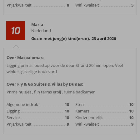
Prijs/kwaliteit
8
Wifi kwaliteit
5
Maria
10
Nederland
Gezin met jong(e) kind(eren)
,
23 april 2026
Over Maspalomas:
Ligging prima , busstop voor de deur Strand 20 min lopen. Veel
winkels gezellige boulevard
Over Fly & Go Suites & Villas by Dunas:
Prima huisjes , fijn terras erbij , ruime badkamer
Algemene indruk
10
Eten
10
Ligging
10
Kamers
10
Service
10
Kindvriendelijk
10
Prijs/kwaliteit
9
Wifi kwaliteit
9