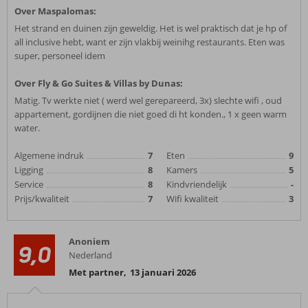
Over Maspalomas:
Het strand en duinen zijn geweldig. Het is wel praktisch dat je hp of
all inclusive hebt, want er zijn vlakbij weinihg restaurants. Eten was
super, personeel idem
Over Fly & Go Suites & Villas by Dunas:
Matig. Tv werkte niet ( werd wel gerepareerd, 3x) slechte wifi , oud
appartement, gordijnen die niet goed di ht konden., 1 x geen warm
water.
Algemene indruk
7
Eten
9
Ligging
8
Kamers
5
Service
8
Kindvriendelijk
-
Prijs/kwaliteit
7
Wifi kwaliteit
3
Anoniem
9,0
Nederland
Met partner
,
13 januari 2026