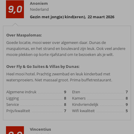
Anoniem
9,0
Nederland
Gezin met jong(e) kind(eren)
,
22 maart 2026
Over Maspalomas:
Goede locatie, mooi weer over algemeen daar. Dunas de
maspalomas, en het strand en boulevard zijn leuk. Ook veel andere
mooie plekken op korte rijafstand om te bezoeken als je wilt.
Over Fly & Go Suites & Villas by Dunas:
Heel mooi hotel. Prachtig zwembad en leuk kinderbad met
watersproeiers. Niet massaal groot. Prima buffetrestaurant.
Algemene indruk
9
Eten
7
Ligging
8
Kamers
8
Service
8
Kindvriendelijk
9
Prijs/kwaliteit
7
Wifi kwaliteit
5
Vincentius