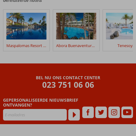
Gerelateerde hotels
Maspalomas Resort by Dunas
Abora Buenaventura by Lopesan Hotels
Tenesoya
BEL NU ONS CONTACT CENTER
023 751 06 06
GEPERSONALISEERDE NIEUWSBRIEF
ONTVANGEN?