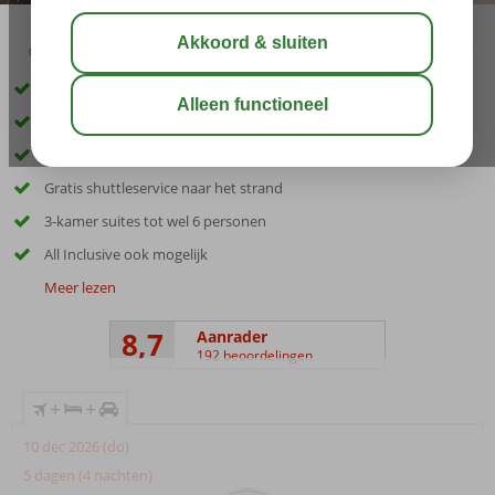
04:20
00:45
aug 28°
C
delen
bewaar
Inclusief huurauto
Ideaal familiecomplex
Op loopafstand van de boulevard
Gratis shuttleservice naar het strand
3-kamer suites tot wel 6 personen
All Inclusive ook mogelijk
Meer lezen
8,7
Aanrader
192 beoordelingen
+
+
10 dec 2026 (do)
5 dagen (4 nachten)