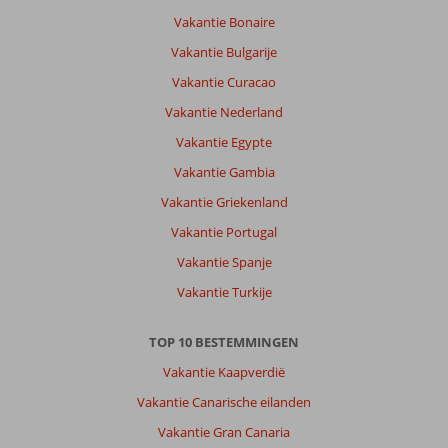
geweldig
Vakantie Bonaire
huren
Vakantie Bulgarije
scooter
voor
Vakantie Curacao
15
Vakantie Nederland
dagen
en
Vakantie Egypte
gaan
Vakantie Gambia
over
het
Vakantie Griekenland
hele
Vakantie Portugal
eiland
Vakantie Spanje
Over
Vakantie Turkije
Invisa
La
Cala:
TOP 10 BESTEMMINGEN
Fantastisch
Vakantie Kaapverdië
hotel,
Vakantie Canarische eilanden
heerlijke
bedden
Vakantie Gran Canaria
en