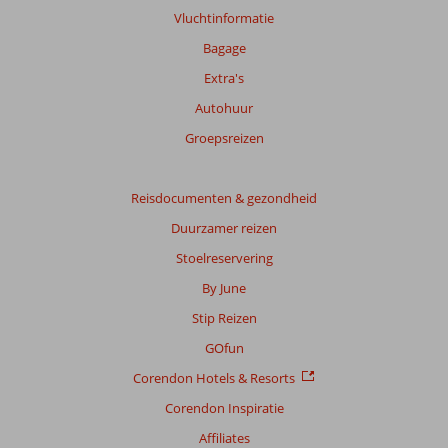
Gebaseerd
Vluchtinformatie
op:
24
Bagage
beoordelingen
Extra's
Autohuur
Scoreverdeling
Groepsreizen
Algemene indruk
8,5
Eten
8,8
Ligging
9,0
Kamers
8,5
Service
9,0
Reisdocumenten & gezondheid
Kindvriendelijk
8,8
Prijs/kwaliteit
8,4
Wifi kwaliteit
6,7
Duurzamer reizen
Stoelreservering
Ervaringen
van
By June
onze
Stip Reizen
klanten
Taal
GOfun
Nederlands (NL) (21)
Corendon Hotels & Resorts
Filter
Corendon Inspiratie
reisgezelschap
Affiliates
Alle