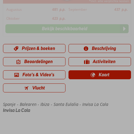
*incl. alle verplichte kosten
Augustus
481
p.p.
September
437
p.p.
Oktober
423
p.p.
Bekijk beschikbaarheid
Prijzen & boeken
Beschrijving
Beoordelingen
Activiteiten
Foto's & Video's
Kaart
Vlucht
Spanje
Home
Balearen
Ibiza
Santa Eulalia
Invisa La Cala
Invisa La Cala