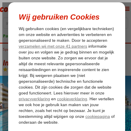
Pakketgarantie
Spanje
Home
Balearen
Ibiza
Santa Eulalia
Invisa La Cala
Invisa La Cala
Logies en ontbijt
-
Hotel