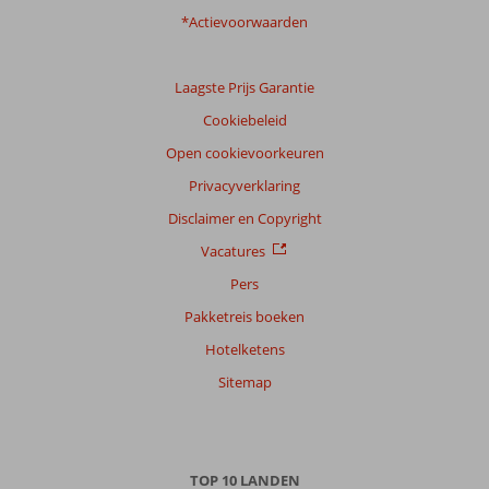
*Actievoorwaarden
Sorteren
op
datum (nieuw > oud)
Laagste Prijs Garantie
Cookiebeleid
Rene
Open cookievoorkeuren
8,0
Nederland
Privacyverklaring
Met partner
,
Disclaimer en Copyright
10 juni 2026
Vacatures
Pers
Over
Pakketreis boeken
Santa
Hotelketens
Eulalia:
Komen
Sitemap
al
10
jaar
op
TOP 10 LANDEN
Ibiza,