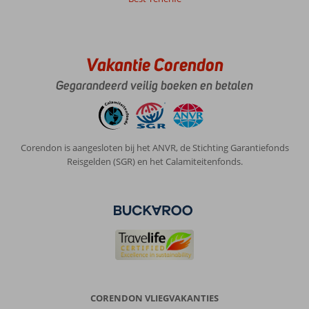
Over
Invisa
La
Vakantie Corendon
Cala:
Fijn
Gegarandeerd veilig boeken en betalen
hotel
vlakbij
de
haven
Corendon is aangesloten bij het ANVR, de Stichting Garantiefonds
en
Reisgelden (SGR) en het Calamiteitenfonds.
centrum
van
Santa
Eulalia.
20
minuutjes
met
de
auto
van
CORENDON VLIEGVAKANTIES
Ibiza