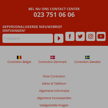
worden
niet
BEL NU ONS CONTACT CENTER
meer
023 751 06 06
weergegeven
om
de
GEPERSONALISEERDE NIEUWSBRIEF
relevantie
ONTVANGEN?
van
de
getoonde
beoordelingen
te
garanderen.
Corendon België
Corendon Denmark
Corendon Zweden
Meer
info
over
Over Corendon
onze
beoordelingen.
Adres & Telefoon
Algemene Informatie
Totale
Algemene Voorwaarden
score
Veelgestelde Vragen