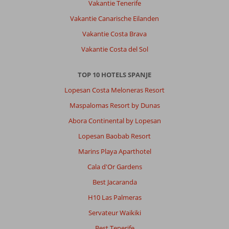
Vakantie Tenerife
,
Vakantie Canarische Eilanden
03 mei 2026
Vakantie Costa Brava
Vakantie Costa del Sol
Over
Santa
Eulalia:
TOP 10 HOTELS SPANJE
Santa
Lopesan Costa Meloneras Resort
Eulalia
is
Maspalomas Resort by Dunas
een
Abora Continental by Lopesan
leuk
stadje.
Lopesan Baobab Resort
20
Marins Playa Aparthotel
minuutjes
rijden
Cala d'Or Gardens
met
Best Jacaranda
de
auto
H10 Las Palmeras
naar
Servateur Waikiki
Ibiza
stad.
Best Tenerife