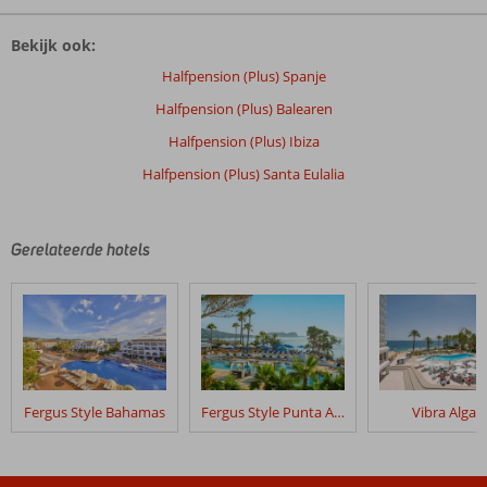
De
beoordelingen
Bekijk ook:
zijn
door
Halfpension (Plus) Spanje
onze
Halfpension (Plus) Balearen
klanten
geschreven
Halfpension (Plus) Ibiza
na
Halfpension (Plus) Santa Eulalia
hun
verblijf
in
Invisa
Gerelateerde hotels
La
Cala
Beoordelingen
die
ouder
zijn
Fergus Style Bahamas
Fergus Style Punta Arabi
Vibra Algar
dan
48
maanden