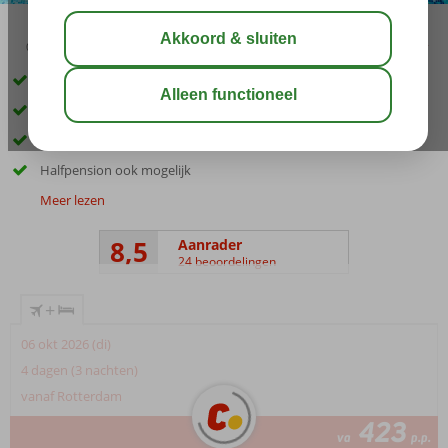
02:45
00:45
aug 29°
C
delen
bewaar
Naast mooie jachthaven
Strand op ca. 200 m.
In het charmante Santa Eulalia
Halfpension ook mogelijk
Meer lezen
8,5
Aanrader
24 beoordelingen
+
06 okt 2026 (di)
4 dagen (3 nachten)
vanaf Rotterdam
423
va
p.p.