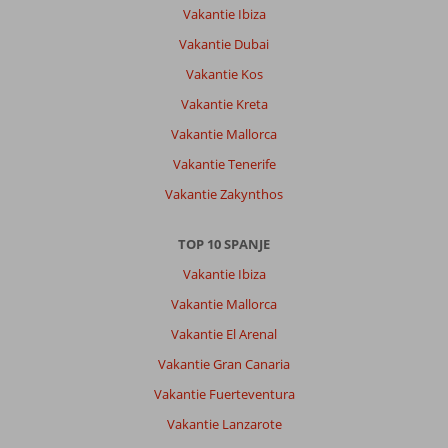
Vakantie Ibiza
kussens,
geweldig
Vakantie Dubai
personeel
Vakantie Kos
Gaan
ieder
Vakantie Kreta
jaar
Vakantie Mallorca
daar
omdat
Vakantie Tenerife
prijs
Vakantie Zakynthos
kwaliteit
geweldig
is
TOP 10 SPANJE
Vakantie Ibiza
Algemene indruk
8
Eten
9
Ligging
9
Kamers
10
Vakantie Mallorca
Service
10
Kindvriendelijk
-
Vakantie El Arenal
Prijs/kwaliteit
9
Wifi kwaliteit
6
Vakantie Gran Canaria
Vakantie Fuerteventura
Marleen
8,0
Nederland
Vakantie Lanzarote
Met partner