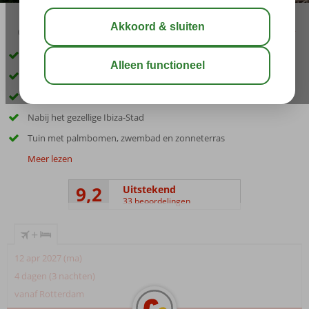
02:45
00:20
aug 29°
C
delen
bewaar
Only Adult; min. leeftijd 18 jaar
Uitzicht over zee
Aan de wandelpromenade en het zandstrand
Nabij het gezellige Ibiza-Stad
Tuin met palmbomen, zwembad en zonneterras
Meer lezen
9,2
Uitstekend
33 beoordelingen
+
12 apr 2027 (ma)
4 dagen (3 nachten)
vanaf Rotterdam