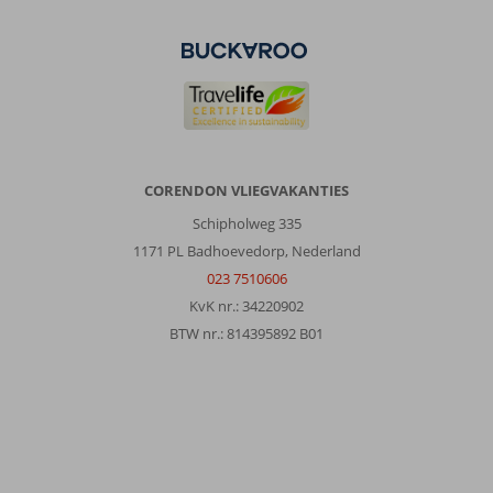
Ibiza
stad
ligt
op
loopafstand
vh
hotel
met
CORENDON VLIEGVAKANTIES
een
mooi
Schipholweg 335
centrum
1171 PL Badhoevedorp, Nederland
en
023 7510606
een
KvK nr.: 34220902
prachtig
oude
BTW nr.: 814395892 B01
ommuurde
stad.
Met
de
boot
ben
je