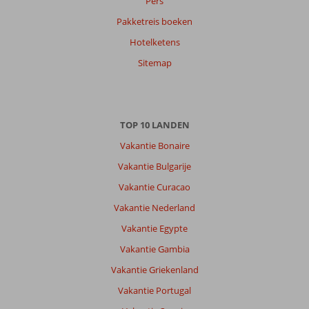
Pers
Pakketreis boeken
Thom
10
Hotelketens
Nederland
Gezin met oud(ere) kind(eren)
Sitemap
,
11 juli 2026
Over
TOP 10 LANDEN
Figueretas:
Vakantie Bonaire
Ibiza
is
Vakantie Bulgarije
altijd
Vakantie Curacao
goed,
figuretas
Vakantie Nederland
prijs
Vakantie Egypte
technisch
goed
Vakantie Gambia
eten
Vakantie Griekenland
en
drinken
Vakantie Portugal
en