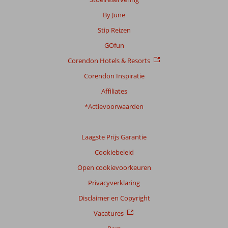
By June
Scoreverdeling
Stip Reizen
Algemene indruk
9,2
Eten
9,0
Ligging
9,5
Kamers
8,5
GOfun
Service
9,2
Kindvriendelijk
-
Corendon Hotels & Resorts
Prijs/kwaliteit
8,6
Wifi kwaliteit
8,0
Corendon Inspiratie
Ervaringen
Affiliates
van
onze
*Actievoorwaarden
klanten
Taal
Laagste Prijs Garantie
Nederlands (NL) (31)
Cookiebeleid
Filter
reisgezelschap
Open cookievoorkeuren
Alle
Privacyverklaring
Sorteren
Disclaimer en Copyright
op
Vacatures
datum (nieuw > oud)