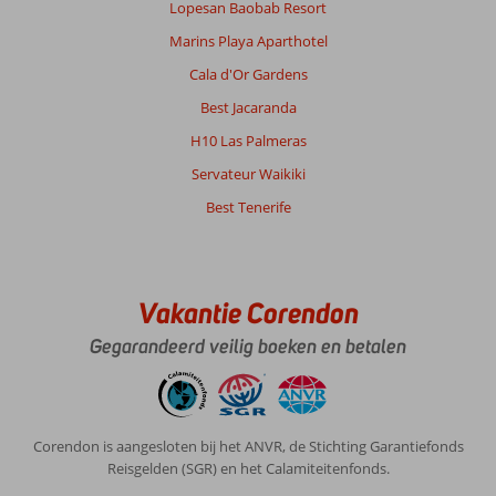
Lopesan Baobab Resort
zwembad
ook
Marins Playa Aparthotel
super
Cala d'Or Gardens
schoon
en
Best Jacaranda
netjes
H10 Las Palmeras
Algemene indruk
10
Eten
8
Servateur Waikiki
Ligging
10
Kamers
10
Best Tenerife
Service
10
Kindvriendelijk
-
Prijs/kwaliteit
10
Wifi kwaliteit
10
Vakantie Corendon
Anoniem
9,0
Nederland
Gegarandeerd veilig boeken en betalen
Met partner
,
01 juni 2026
Corendon is aangesloten bij het ANVR, de Stichting Garantiefonds
Reisgelden (SGR) en het Calamiteitenfonds.
Over
Figueretas: