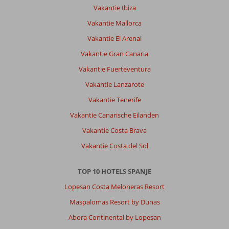
vakantie,
Vakantie Ibiza
hotel
persoon
Vakantie Mallorca
altijd
Vakantie El Arenal
netjes
en
Vakantie Gran Canaria
niks
Vakantie Fuerteventura
is
teveel.
Vakantie Lanzarote
wij
Vakantie Tenerife
komen
zeker
Vakantie Canarische Eilanden
terug!
Vakantie Costa Brava
+
prachtig
Vakantie Costa del Sol
uitzicht
die
TOP 10 HOTELS SPANJE
niet
went??
Lopesan Costa Meloneras Resort
en
Maspalomas Resort by Dunas
zonnenbedjes
en
Abora Continental by Lopesan
het