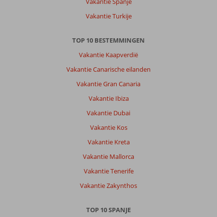
Vakantie Spanje
veel
supermarkten.
Vakantie Turkije
Over
TOP 10 BESTEMMINGEN
THB
Los
Vakantie Kaapverdië
Molinos:
Vakantie Canarische eilanden
THB
perfect
Vakantie Gran Canaria
voor
Vakantie Ibiza
volwassenen
vakantie,
Vakantie Dubai
mensen
Vakantie Kos
die
heerheen
Vakantie Kreta
gaan
Vakantie Mallorca
willen
gaan
Vakantie Tenerife
voor
Vakantie Zakynthos
rust
en
chil
TOP 10 SPANJE