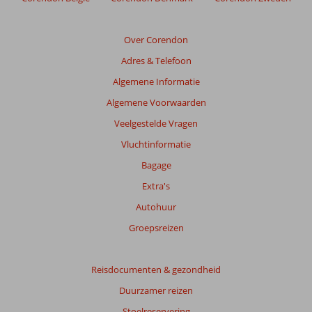
de
relevantie
van
Over Corendon
de
Adres & Telefoon
getoonde
beoordelingen
Algemene Informatie
te
Algemene Voorwaarden
garanderen.
Meer
Veelgestelde Vragen
info
Vluchtinformatie
over
onze
Bagage
beoordelingen.
Extra's
Autohuur
Totale
score
Groepsreizen
Gebaseerd
op:
Reisdocumenten & gezondheid
33
Duurzamer reizen
beoordelingen
Stoelreservering