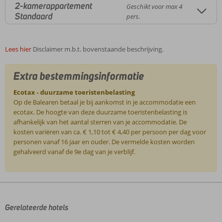
2-kamerappartement
Geschikt voor max 4
Standaard
pers.
Lees hier
Disclaimer m.b.t. bovenstaande beschrijving.
Extra bestemmingsinformatie
Ecotax - duurzame toeristenbelasting
Op de Balearen betaal je bij aankomst in je accommodatie een
ecotax. De hoogte van deze duurzame toeristenbelasting is
afhankelijk van het aantal sterren van je accommodatie. De
kosten variëren van ca. € 1,10 tot € 4,40 per persoon per dag voor
personen vanaf 16 jaar en ouder. De vermelde kosten worden
gehalveerd vanaf de 9e dag van je verblijf.
De
beoordelingen
zijn
door
Gerelateerde hotels
onze