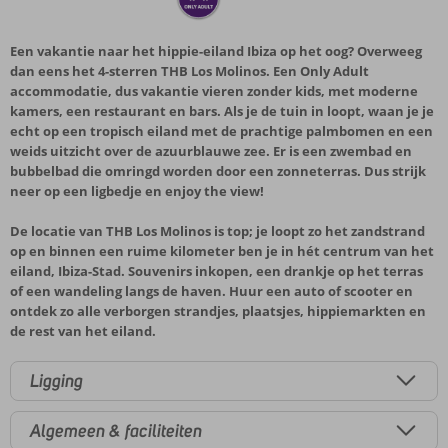
Een vakantie naar het hippie-eiland Ibiza op het oog? Overweeg
dan eens het 4-sterren THB Los Molinos. Een Only Adult
accommodatie, dus vakantie vieren zonder kids, met moderne
kamers, een restaurant en bars. Als je de tuin in loopt, waan je je
echt op een tropisch eiland met de prachtige palmbomen en een
weids uitzicht over de azuurblauwe zee. Er is een zwembad en
bubbelbad die omringd worden door een zonneterras. Dus strijk
neer op een ligbedje en enjoy the view!
De locatie van THB Los Molinos is top; je loopt zo het zandstrand
op en binnen een ruime kilometer ben je in hét centrum van het
eiland, Ibiza-Stad. Souvenirs inkopen, een drankje op het terras
of een wandeling langs de haven. Huur een auto of scooter en
ontdek zo alle verborgen strandjes, plaatsjes, hippiemarkten en
de rest van het eiland.
Ligging
Algemeen & faciliteiten