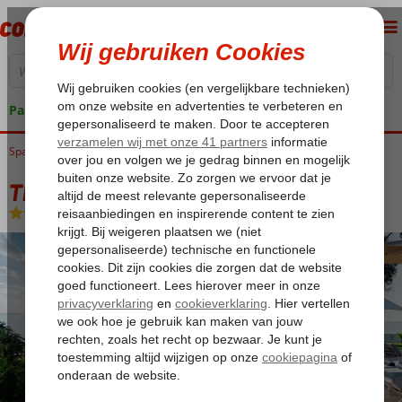
Pakketgarantie
Spanje
Home
Balearen
Ibiza
Figueretas
THB Los Molinos
THB Los Molinos
Logies
-
Hotel