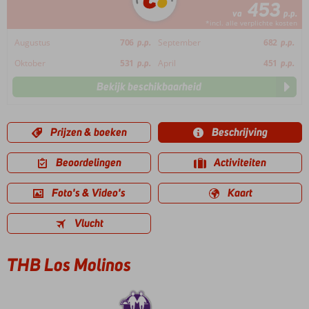
453
va
p.p.
*incl. alle verplichte kosten
Augustus
706
p.p.
September
682
p.p.
Oktober
531
p.p.
April
451
p.p.
Bekijk beschikbaarheid
Prijzen & boeken
Beschrijving
Beoordelingen
Activiteiten
Foto's & Video's
Kaart
Vlucht
THB Los Molinos