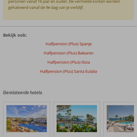
personen vanaf 16 jaar en ouder. De vermelde kosten worden
gehalveerd vanaf de 9e dag van je verblijf.
De
beoordelingen
Bekijk ook:
zijn
door
Halfpension (Plus) Spanje
onze
Halfpension (Plus) Balearen
klanten
geschreven
Halfpension (Plus) Ibiza
na
Halfpension (Plus) Santa Eulalia
hun
verblijf
in
Invisa
Gerelateerde hotels
La
Cala
Beoordelingen
die
ouder
zijn