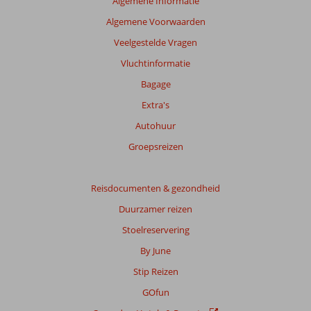
Algemene Informatie
Totale
Algemene Voorwaarden
score
Veelgestelde Vragen
Gebaseerd
Vluchtinformatie
op:
24
Bagage
beoordelingen
Extra's
Autohuur
Scoreverdeling
Groepsreizen
Algemene indruk
8,5
Eten
8,8
Ligging
9,0
Kamers
8,5
Service
9,0
Reisdocumenten & gezondheid
Kindvriendelijk
8,8
Prijs/kwaliteit
8,4
Wifi kwaliteit
6,7
Duurzamer reizen
Stoelreservering
Ervaringen
van
By June
onze
Stip Reizen
klanten
Taal
GOfun
Nederlands (NL) (21)