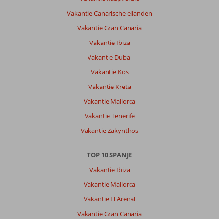
hotel,
Vakantie Canarische eilanden
heerlijke
bedden
Vakantie Gran Canaria
en
Vakantie Ibiza
kussens,
geweldig
Vakantie Dubai
personeel
Vakantie Kos
Gaan
ieder
Vakantie Kreta
jaar
Vakantie Mallorca
daar
omdat
Vakantie Tenerife
prijs
Vakantie Zakynthos
kwaliteit
geweldig
is
TOP 10 SPANJE
Vakantie Ibiza
Algemene indruk
8
Eten
9
Ligging
9
Kamers
10
Vakantie Mallorca
Service
10
Kindvriendelijk
-
Vakantie El Arenal
Prijs/kwaliteit
9
Wifi kwaliteit
6
Vakantie Gran Canaria