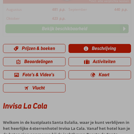
*incl. alle verplichte kosten
Augustus
481
p.p.
September
440
p.p.
Oktober
423
p.p.
Bekijk beschikbaarheid
Prijzen & boeken
Beschrijving
Beoordelingen
Activiteiten
Foto's & Video's
Kaart
Vlucht
Invisa La Cala
Welkom in de kustplaats Santa Eulalia, waar je kunt verblijven in
het heerlijke 4-sterrenhotel Invisa La Cala. Vanaf het hotel kan je