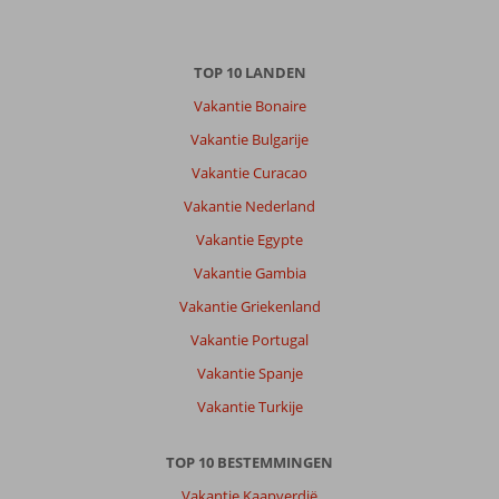
10
jaar
op
TOP 10 LANDEN
Ibiza,
geweldig
Vakantie Bonaire
huren
Vakantie Bulgarije
scooter
voor
Vakantie Curacao
15
Vakantie Nederland
dagen
en
Vakantie Egypte
gaan
Vakantie Gambia
over
het
Vakantie Griekenland
hele
Vakantie Portugal
eiland
Vakantie Spanje
Over
Vakantie Turkije
Invisa
La
Cala:
TOP 10 BESTEMMINGEN
Fantastisch
Vakantie Kaapverdië