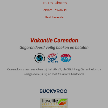
auto
H10 Las Palmeras
naar
Servateur Waikiki
Ibiza
stad.
Best Tenerife
Over
Invisa
La
Vakantie Corendon
Cala:
Fijn
Gegarandeerd veilig boeken en betalen
hotel
vlakbij
de
haven
Corendon is aangesloten bij het ANVR, de Stichting Garantiefonds
en
Reisgelden (SGR) en het Calamiteitenfonds.
centrum
van
Santa
Eulalia.
20
minuutjes
met