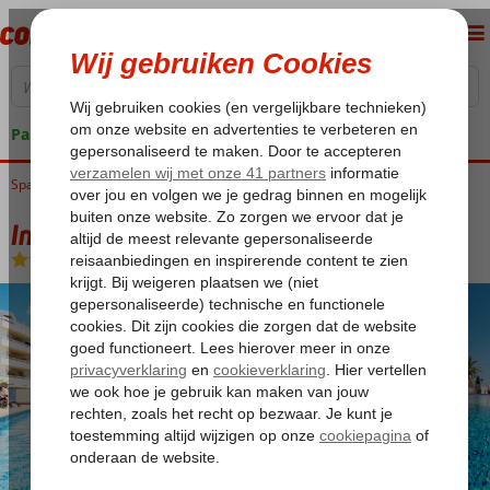
Pakketgarantie
Spanje
Home
Balearen
Ibiza
Santa Eulalia
Invisa La Cala
Invisa La Cala
Logies en ontbijt
-
Hotel