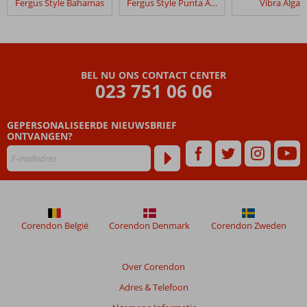
Fergus Style Bahamas
Fergus Style Punta Arabi
Vibra Algar
dan
48
maanden
worden
niet
BEL NU ONS CONTACT CENTER
meer
023 751 06 06
weergegeven
om
de
GEPERSONALISEERDE NIEUWSBRIEF
relevantie
ONTVANGEN?
van
de
getoonde
beoordelingen
te
garanderen.
Corendon België
Corendon Denmark
Corendon Zweden
Meer
info
over
Over Corendon
onze
beoordelingen.
Adres & Telefoon