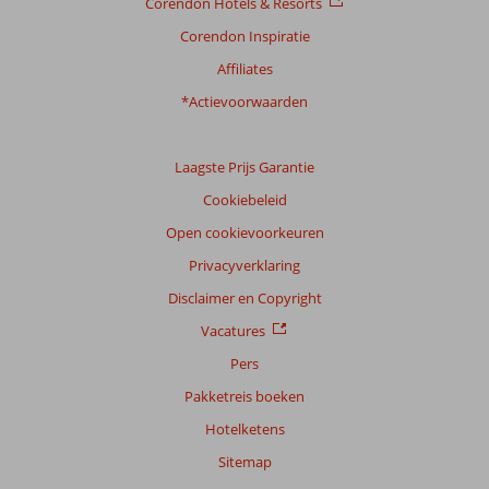
Corendon Hotels & Resorts
Filter
Corendon Inspiratie
reisgezelschap
Affiliates
Alle
*Actievoorwaarden
Sorteren
op
datum (nieuw > oud)
Laagste Prijs Garantie
Cookiebeleid
Rene
Open cookievoorkeuren
8,0
Nederland
Privacyverklaring
Met partner
,
Disclaimer en Copyright
10 juni 2026
Vacatures
Pers
Over
Pakketreis boeken
Santa
Hotelketens
Eulalia:
Komen
Sitemap
al