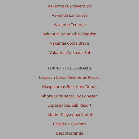
Vakantie Fuerteventura
Marleen
8,0
Nederland
Vakantie Lanzarote
Met partner
Vakantie Tenerife
,
Vakantie Canarische Eilanden
03 mei 2026
Vakantie Costa Brava
Vakantie Costa del Sol
Over
Santa
Eulalia:
TOP 10 HOTELS SPANJE
Santa
Lopesan Costa Meloneras Resort
Eulalia
is
Maspalomas Resort by Dunas
een
Abora Continental by Lopesan
leuk
stadje.
Lopesan Baobab Resort
20
Marins Playa Aparthotel
minuutjes
rijden
Cala d'Or Gardens
met
Best Jacaranda
de