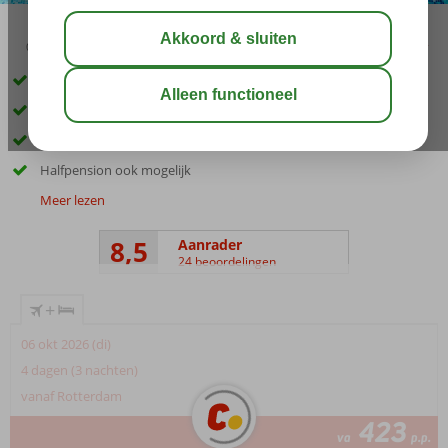
02:45
00:45
aug 29°
C
delen
bewaar
Naast mooie jachthaven
Strand op ca. 200 m.
In het charmante Santa Eulalia
Halfpension ook mogelijk
Meer lezen
8,5
Aanrader
24 beoordelingen
+
06 okt 2026 (di)
4 dagen (3 nachten)
vanaf Rotterdam
423
va
p.p.