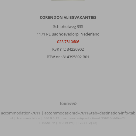
de
auto
van
CORENDON VLIEGVAKANTIES
Ibiza
stad.
Schipholweg 335
Ontbijt
1171 PL Badhoevedorp, Nederland
was
023 7510606
heel
KvK nr.: 34220902
goed.
Kamers
BTW nr.: 814395892 B01
zijn
ruim
en
heel
schoon
met
koffiezetapparaat
en
TourWeb
ruim
©
accommodation-7611
| accommodationId=7611&tab=destination-info-tab
balkon.
NetMatch
nl | Accommodation | 380.0.0.13 | netm-web-ui-production-7f756f55dd-8km24
Vooral
1:10:20 PM (1:10:19 PM) | 126 (112|78)
ouder
publiek