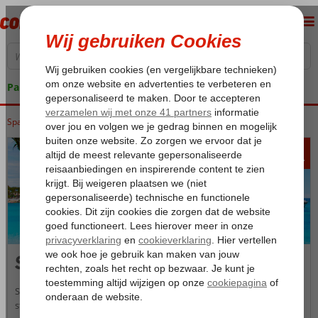
Pakketgarantie
Spanje
Home
Balearen
Ibiza
Santa Eulalia
340
va
p.p.
Santa Eulalia
Santa Eulalia is de derde grootste badplaats van Ibiza die bekend
staat als gastronomisch en cultureel centrum van het eiland. Je vindt