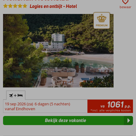
Logies en ontbijt
-
Hotel
bewaar
+
1061
19 sep 2026 (za)
6 dagen (5 nachten)
va
p.p.
vanaf Eindhoven
*incl. alle verplichte kosten
Bekijk deze vakantie