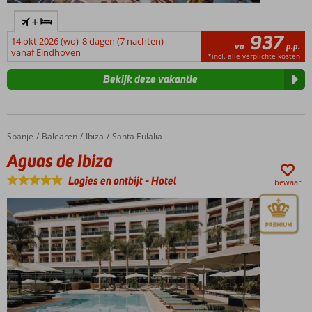
+
937
14 okt 2026 (wo)
8 dagen (7 nachten)
va
p.p.
vanaf Eindhoven
*incl. alle verplichte kosten
Bekijk deze vakantie
Spanje
Aguas de Ibiza
Home
Balearen
Ibiza
Santa Eulalia
Aguas de Ibiza
Logies en ontbijt
-
Hotel
bewaar