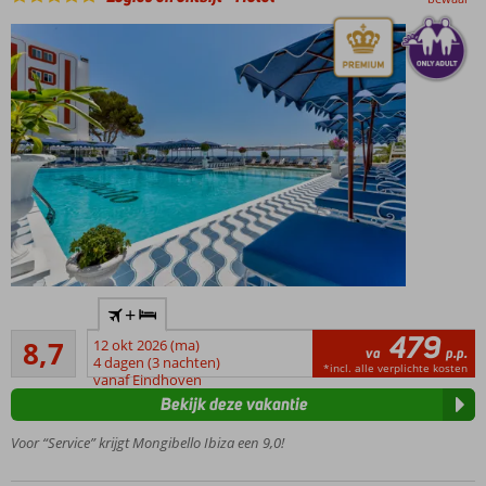
Only
+
adult:
479
Aanrader
minimale
8,7
12 okt 2026 (ma)
va
p.p.
3
leeftijd
4 dagen (3 nachten)
*incl. alle verplichte kosten
beoordelingen
vanaf Eindhoven
11 jaar
Bekijk deze vakantie
Klassieke
Italiaanse
Voor “Service” krijgt Mongibello Ibiza een 9,0!
stijl
Aan