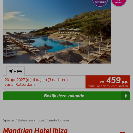
+
459
20 apr 2027 (di)
4 dagen (3 nachten)
va
p.p.
vanaf Rotterdam
*incl. alle verplichte kosten
Bekijk deze vakantie
Spanje
Mondrian Hotel Ibiza
Home
Balearen
Ibiza
Santa Eulalia
Mondrian Hotel Ibiza