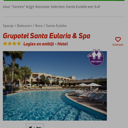
prachtige
Voor “Service” krijgt Iberostar Selection Santa Eulalia een 9,4!
S'Argamassa
Beach
Kamers met
Spanje
Grupotel Santa Eularia & Spa
Home
Balearen
Ibiza
Santa Eulalia
zwembadzicht,
Grupotel Santa Eularia & Spa
(zij)zeezicht en
priority
Logies en ontbijt
-
Hotel
bewaar
location
Op
loopafstand
van
hippiemarkt
Punta Arabi
Ook All
Inclusive
mogelijk
Direct
+