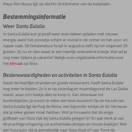
Playa d’en Bossa ligt op slechts 20 kilometer van de badplaats.
Bestemmingsinformatie
Weer Santa Eulalia
In Santa Eulalia kun je jezelf weer even lekker opladen met nieuwe
energie, want het zonnetje schijnt er vooral in de zomer en het voor- en
najaar vaak. De temperatuur loopt in augustus zelfs op tot ongeveer 29
graden. Zo nu en dan waait er een heerlijk verkoelend briesje. Wat wil je
nog meer tijdens je vakantie? Bekijk onze uitgebreide informatie over
het
klimaat
op Ibiza.
Bezienswaardigheden en activiteiten in Santa Eulalia
Naast de heerlijke stranden en goede restaurants, heeft Santa Eulalia
nog meer te bieden. Zo is er op zaterdag en maandagvond de Las Dalias
markt, waar zo’n beetje alles te koop is. Van zilverwaar tot
kunstobjecten, je scoort er zeker een leuk souvenir! Op de heuvel van
Santa Eulalia ligt de Puig de Missa, een bijzonder kerkje uit de 16e eeuw
dat je zeker gezien moet hebben. Wist je trouwens dat de enige
golfbaan van Ibiza vlak bij Santa Eulalia gelegen is? En wat denk je van
de prachtige omgeving vol authentieke dorpjes en mooie baaitjes? Met
een huurauto rijd je gemakkelijk naar Ibiza-Stad of naar Torre de