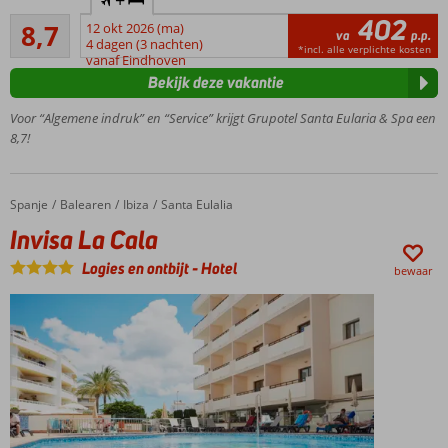
aan
402
Aanrader
zee!
8,7
12 okt 2026 (ma)
va
p.p.
26
4 dagen (3 nachten)
Maar
*incl. alle verplichte kosten
beoordelingen
vanaf Eindhoven
liefst 500
Bekijk deze vakantie
m² aan
Spa &
Voor “Algemene indruk” en “Service” krijgt Grupotel Santa Eularia & Spa een
Wellness!
8,7!
Alleen voor
volwassenen,
min. 18 jaar
Spanje
Invisa La Cala
Home
Balearen
Ibiza
Santa Eulalia
Chillen
Invisa La Cala
op het
dakterras
Logies en ontbijt
-
Hotel
bewaar
Prachtig
onderhouden
tuin met
groot
zwembad