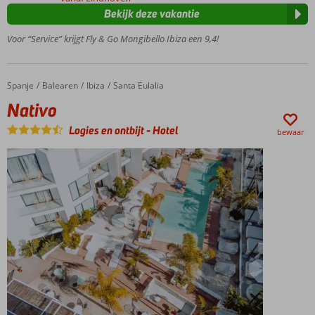
minimale
Bekijk deze vakantie
leeftijd
11 jaar
Voor “Service” krijgt Fly & Go Mongibello Ibiza een 9,4!
Klassieke
Italiaanse
stijl
Spanje
Nativo
Home
Balearen
Ibiza
Santa Eulalia
Aan
Nativo
het
strand
Logies en ontbijt
-
Hotel
bewaar
Uitzicht
op zee