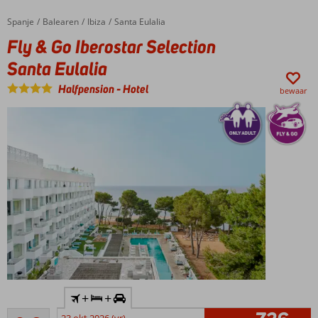
Spanje
Fly & Go Iberostar Selection Santa Eulalia
Home
Balearen
Ibiza
Santa Eulalia
Fly & Go Iberostar Selection
Santa Eulalia
Halfpension
-
Hotel
bewaar
Inclusief
+
+
huurauto
Uitstekend
23 okt 2026 (vr)