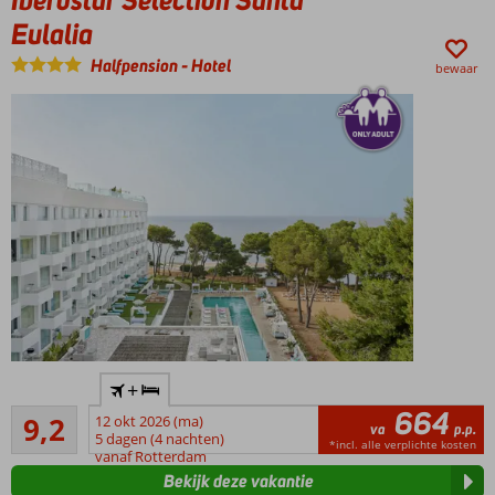
Eualia
Eulalia
Halfpension
Halfpension
-
Hotel
ook
bewaar
mogelijk
Only
+
Adult:
664
Uitstekend
min.
9,2
12 okt 2026 (ma)
va
p.p.
38
leeftijd
5 dagen (4 nachten)
*incl. alle verplichte kosten
beoordelingen
vanaf Rotterdam
16 jaar
Bekijk deze vakantie
Aan het