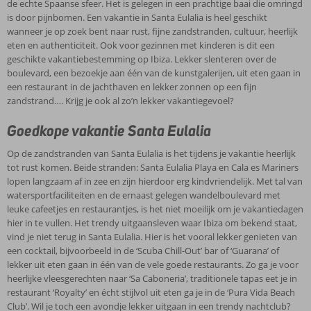
de echte Spaanse sfeer. Het is gelegen in een prachtige baai die omringd
is door pijnbomen. Een vakantie in Santa Eulalia is heel geschikt
wanneer je op zoek bent naar rust, fijne zandstranden, cultuur, heerlijk
eten en authenticiteit. Ook voor gezinnen met kinderen is dit een
geschikte vakantiebestemming op Ibiza. Lekker slenteren over de
boulevard, een bezoekje aan één van de kunstgalerijen, uit eten gaan in
een restaurant in de jachthaven en lekker zonnen op een fijn
zandstrand…. Krijg je ook al zo’n lekker vakantiegevoel?
Goedkope vakantie Santa Eulalia
Op de zandstranden van Santa Eulalia is het tijdens je vakantie heerlijk
tot rust komen. Beide stranden: Santa Eulalia Playa en Cala es Mariners
lopen langzaam af in zee en zijn hierdoor erg kindvriendelijk. Met tal van
watersportfaciliteiten en de ernaast gelegen wandelboulevard met
leuke cafeetjes en restaurantjes, is het niet moeilijk om je vakantiedagen
hier in te vullen. Het trendy uitgaansleven waar Ibiza om bekend staat,
vind je niet terug in Santa Eulalia. Hier is het vooral lekker genieten van
een cocktail, bijvoorbeeld in de ‘Scuba Chill-Out’ bar of ‘Guarana’ of
lekker uit eten gaan in één van de vele goede restaurants. Zo ga je voor
heerlijke vleesgerechten naar ‘Sa Caboneria’, traditionele tapas eet je in
restaurant ‘Royalty’ en écht stijlvol uit eten ga je in de ‘Pura Vida Beach
Club’. Wil je toch een avondje lekker uitgaan in een trendy nachtclub?