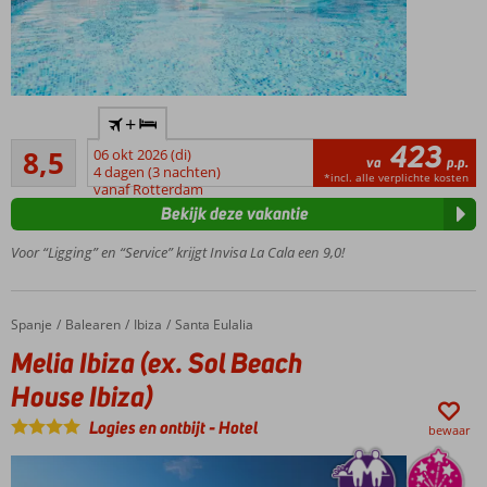
Naast
+
mooie
423
Aanrader
jachthaven
8,5
06 okt 2026 (di)
va
p.p.
24
4 dagen (3 nachten)
Strand
*incl. alle verplichte kosten
beoordelingen
vanaf Rotterdam
op ca.
Bekijk deze vakantie
200 m.
In het
Voor “Ligging” en “Service” krijgt Invisa La Cala een 9,0!
charmante
Santa
Eulalia
Spanje
Melia Ibiza (ex. Sol Beach House Ibiza)
Home
Balearen
Ibiza
Santa Eulalia
Halfpension
Melia Ibiza (ex. Sol Beach
ook
mogelijk
House Ibiza)
Logies en ontbijt
-
Hotel
bewaar