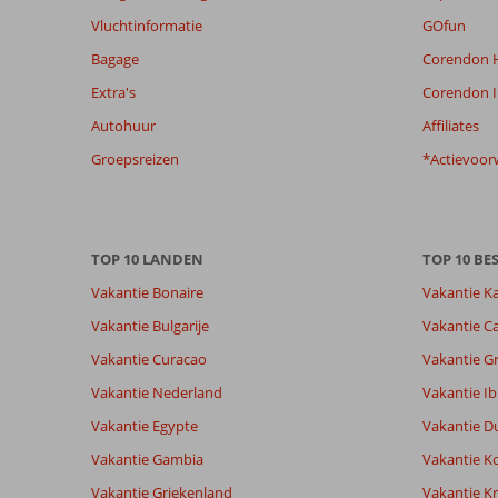
relevantie
Vluchtinformatie
GOfun
van
Bagage
Corendon H
de
getoonde
Extra's
Corendon I
beoordelingen
Autohuur
Affiliates
te
garanderen.
Groepsreizen
*Actievoor
Meer
info
over
onze
TOP 10 LANDEN
TOP 10 B
beoordelingen.
Vakantie Bonaire
Vakantie K
Totale score
Scoreverdeling
8,8
Vakantie Bulgarije
Vakantie Ca
Algemene indruk
8,8
Eten
Gebaseerd op:
Vakantie Curacao
Vakantie G
Ligging
8,1
Kamers
10
Aanrader
Service
8,6
Kindvriende
Vakantie Nederland
Vakantie Ib
beoordelingen
Prijs/kwaliteit
8,3
Wifi kwalite
Vakantie Egypte
Vakantie D
Vakantie Gambia
Vakantie K
Ervaringen
Taal
Vakantie Griekenland
Vakantie Kr