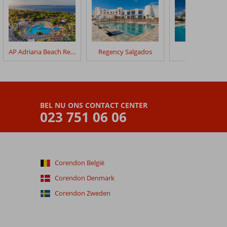
AP Adriana Beach Resort
Regency Salgados
Ancora Park
BEL NU ONS CONTACT CENTER
023 751 06 06
Corendon België
Corendon Denmark
Corendon Zweden