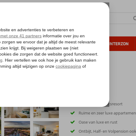
NTIE
VERRE REIZEN
ALL INCLUSIVE
WINTERZON
 annuleren*
Populair kwaliteitsresort
Ruime en zeer luxe apparteme
Oase van luxe en rust
Ontbijt, Half- en Volpension oo