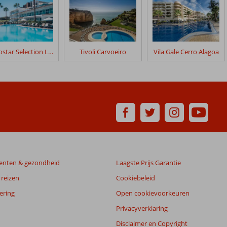
Iberostar Selection Lagos Algarve
Tivoli Carvoeiro
Vila Gale Cerro Alagoa
enten & gezondheid
Laagste Prijs Garantie
reizen
Cookiebeleid
ering
Open cookievoorkeuren
Privacyverklaring
Disclaimer en Copyright