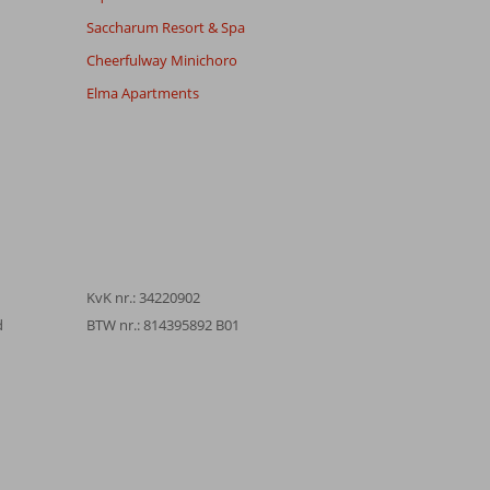
Saccharum Resort & Spa
Cheerfulway Minichoro
Elma Apartments
KvK nr.: 34220902
d
BTW nr.: 814395892 B01