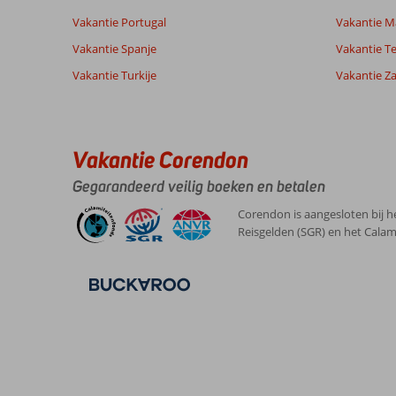
van onze
Nederlands (NL) (10)
Vakantie Portugal
klanten
Vakantie M
Vakantie Spanje
Vakantie Te
Vakantie Turkije
Vakantie Z
9,0
Over
Algemene indruk
9
Carvoeiro:
Ligging
9
Bernardus
Service
10
Genoeg
Nederland
Vakantie Corendon
Prijs/kwaliteit
10
te
Met partner
Eten
10
zien
Gegarandeerd veilig boeken en betalen
,
en
Kamers
9
13 mei 2026
te
Kindvriendelijk
-
Corendon is aangesloten bij h
beleven
Wifi kwaliteit
9
Reisgelden (SGR) en het Calam
in
de
omgeving.
Huurauto
is
een
pré.
Over