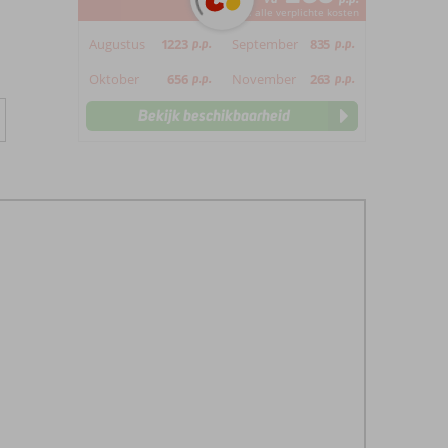
*incl. alle verplichte kosten
Augustus
1223
p.p.
September
835
p.p.
Oktober
656
p.p.
November
263
p.p.
Bekijk beschikbaarheid