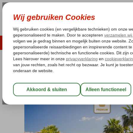
LAST MINUTE
ZOMER 2026
ZONVAKA
Pakketgarantie
Laagsteprijsgarantie*
Gratis
Portugal
Home
Algarve
Carvoeiro
Monte Santo Resort
Monte Santo Resort
Logies
-
Appartement