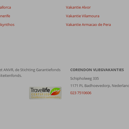
Alle
datum (nieuw > oud)
allorca
Vakantie Alvor
nerife
Vakantie Vilamoura
akynthos
Vakantie Armacao de Pera
et ANVR, de Stichting Garantiefonds
CORENDON VLIEGVAKANTIES
iteitenfonds.
Schipholweg 335
1171 PL Badhoevedorp, Nederlan
023 7510606