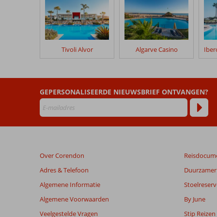
geschreven
na
hun
verblijf
in
Tivoli Alvor
Algarve Casino
Monte
Santo
Resort
GEPERSONALISEERDE NIEUWSBRIEF ONTVANGEN?
Beoordelingen
die
ouder
zijn
dan
48
Over Corendon
Reisdocum
maanden
worden
Adres & Telefoon
Duurzamer 
niet
Algemene Informatie
Stoelreserv
meer
weergegeven
Algemene Voorwaarden
By June
om
Veelgestelde Vragen
Stip Reizen
de