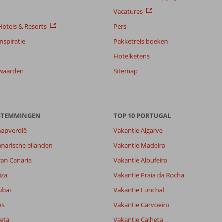
Vacatures
otels & Resorts
Pers
nspiratie
Pakketreis boeken
Hotelketens
waarden
Sitemap
ESTEMMINGEN
TOP 10 PORTUGAL
aapverdië
Vakantie Algarve
narische eilanden
Vakantie Madeira
8,0
ran Canaria
Vakantie Albufeira
8,6
lijk
8,7
iza
Vakantie Praia da Rocha
it
8,7
ubai
Vakantie Funchal
os
Vakantie Carvoeiro
Filter reisgezelschap
Sorteren op
eta
Vakantie Calheta