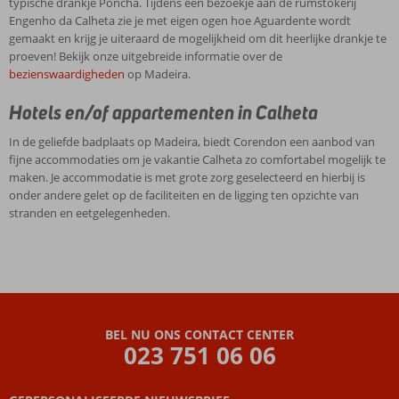
typische drankje Poncha. Tijdens een bezoekje aan de rumstokerij
Engenho da Calheta zie je met eigen ogen hoe Aguardente wordt
gemaakt en krijg je uiteraard de mogelijkheid om dit heerlijke drankje te
proeven! Bekijk onze uitgebreide informatie over de
bezienswaardigheden
op Madeira.
Hotels en/of appartementen in Calheta
In de geliefde badplaats op Madeira, biedt Corendon een aanbod van
fijne accommodaties om je vakantie Calheta zo comfortabel mogelijk te
maken. Je accommodatie is met grote zorg geselecteerd en hierbij is
onder andere gelet op de faciliteiten en de ligging ten opzichte van
stranden en eetgelegenheden.
BEL NU ONS CONTACT CENTER
023 751 06 06