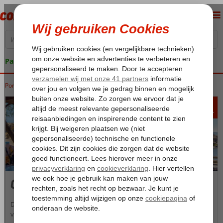
Pakketgarantie
Portugal
Home
Madeira
Madeira
Calheta
457
va
p.p.
Calheta
De geliefde plek Calheta wint ieder jaar weer nieuwe harten van
vakantiegangers. De stad in het zuidwesten van Madeira ziet zowel