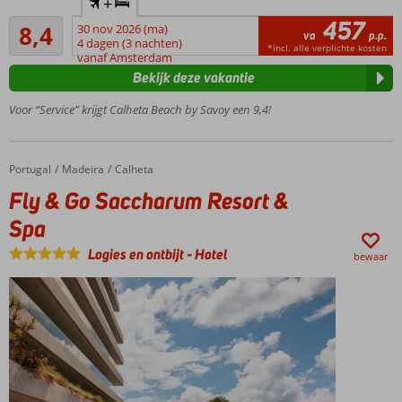
+
met
457
Zeer goed
kidsclub
8,4
30 nov 2026 (ma)
va
p.p.
5
4 dagen (3 nachten)
Direct
*incl. alle verplichte kosten
beoordelingen
vanaf Amsterdam
aan
Bekijk deze vakantie
het
strand
Voor “Service” krijgt Calheta Beach by Savoy een 9,4!
Animatie
voor
jong en
Portugal
Fly & Go Saccharum Resort & Spa
Home
Madeira
Calheta
oud
Fly & Go Saccharum Resort &
Meerdere
zwembaden
Spa
Genieten
Logies en ontbijt
-
Hotel
bewaar
o.b.v. All
Inclusive