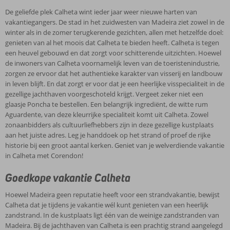
of
De geliefde plek Calheta wint ieder jaar weer nieuwe harten van
Volpension
vakantiegangers. De stad in het zuidwesten van Madeira ziet zowel in de
ook
winter als in de zomer terugkerende gezichten, allen met hetzelfde doel:
mogelijk
genieten van al het moois dat Calheta te bieden heeft. Calheta is tegen
een heuvel gebouwd en dat zorgt voor schitterende uitzichten. Hoewel
de inwoners van Calheta voornamelijk leven van de toeristenindustrie,
zorgen ze ervoor dat het authentieke karakter van visserij en landbouw
in leven blijft. En dat zorgt er voor dat je een heerlijke visspecialiteit in de
gezellige jachthaven voorgeschoteld krijgt. Vergeet zeker niet een
glaasje Poncha te bestellen. Een belangrijk ingrediënt, de witte rum
Aguardente, van deze kleurrijke specialiteit komt uit Calheta. Zowel
zonaanbidders als cultuurliefhebbers zijn in deze gezellige kustplaats
aan het juiste adres. Leg je handdoek op het strand of proef de rijke
historie bij een groot aantal kerken. Geniet van je welverdiende vakantie
in Calheta met Corendon!
Goedkope vakantie Calheta
Hoewel Madeira geen reputatie heeft voor een strandvakantie, bewijst
Calheta dat je tijdens je vakantie wél kunt genieten van een heerlijk
zandstrand. In de kustplaats ligt één van de weinige zandstranden van
Madeira. Bij de jachthaven van Calheta is een prachtig strand aangelegd