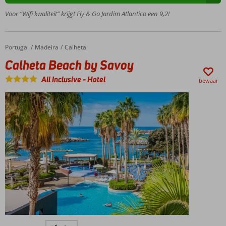
in een
groene
Voor “Wifi kwaliteit” krijgt Fly & Go Jardim Atlantico een 9,2!
omgeving
Oase
van
Portugal
Calheta Beach by Savoy
Home
Madeira
Calheta
rust
Calheta Beach by Savoy
In de sauna
helemaal
All Inclusive
-
Hotel
bewaar
ontstressen
Familiehotel