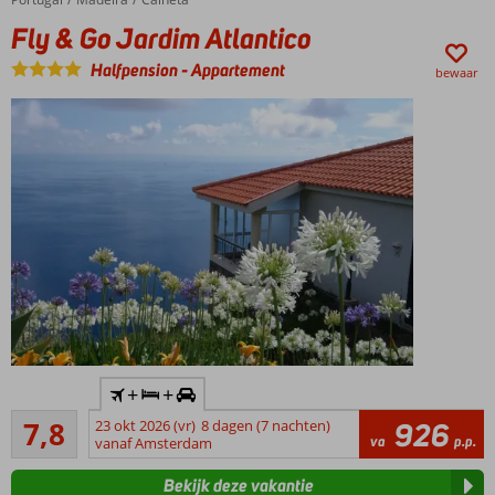
zwembad
Fly & Go Jardim Atlantico
met
prachtig
Halfpension
-
Appartement
bewaar
uitzicht
op zee
Halfpension
of
Volpension
ook
mogelijk
Inclusief
+
+
huurauto
Goed
7,8
23 okt 2026 (vr)
8 dagen (7 nachten)
926
Prachtige
5
va
p.p.
vanaf Amsterdam
uitzichten
beoordelingen
Gelegen
Bekijk deze vakantie