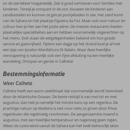
en de zee lekker toegankelijk. Dat is goed vertoeven voor families met
kinderen. Terwijl je ontspant in de zon, bouwen de kinderen aan
zandkastelen en kunnen ze gerust pootjebaden in zee. Het zand komt
van de Sahara en het plaatsje Figueira da Foz. Maar ook voor natuur en
cultuur ben je hier aan het juiste adres. De meeste restaurants bieden
plaatselijke specialiteiten aan en hebben voornamelijk visgerechten op
het menu. Ook staan de eetgelegenheden bekend om hun goede
service en gastvrijheid. Tijdens een dagje op het strand koel je af met
een ijsje van ijssalon Manifattura Di Gelato. Maar deze heerlijke
versnapering is natuurlijk ook een fijne afsluiting na een heerlijke
wandeling. Ontspan en geniet in Calheta!
Bestemmingsinformatie
Weer Calheta
Calheta heeft een warm zeeklimaat dat voornamelijk wordt beïnvloed
door de Atlantische Oceaan. De beste reistijd is van mei tot en met
augustus, dan heb je namelijk het minste kans op een regenbui. De
prachtige natuur op Madeira is niet voor niets zo groen door frisse
regenbuien die regelmatig voorkomen. De aangenaamste maand is
augustus, met een heerlijke temperatuur en nagenoeg geen regen.
Alleen de Leste-wind vanuit de Sahara kan het kwik behoorlijk laten