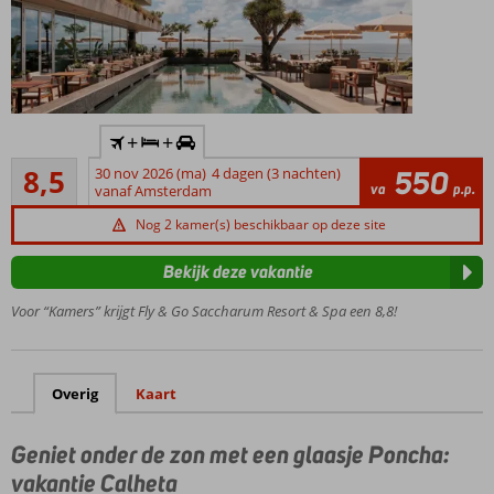
Inclusief
+
+
huurauto
Aanrader
8,5
30 nov 2026 (ma)
4 dagen (3 nachten)
550
Unieke
4
va
p.p.
vanaf Amsterdam
ligging vlak
beoordelingen
bij het
Nog 2 kamer(s) beschikbaar op deze site
zandstrand
Optimaal
Bekijk deze vakantie
genieten
Voor “Kamers” krijgt Fly & Go Saccharum Resort & Spa een 8,8!
in de Spa
Infinity
zwembad
met
Overig
Kaart
prachtig
uitzicht
Geniet onder de zon met een glaasje Poncha:
op zee
vakantie Calheta
Halfpension