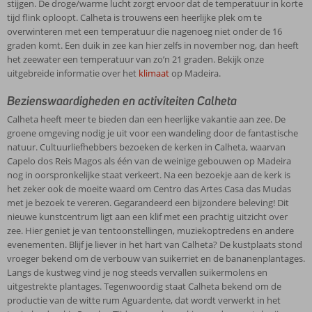
stijgen. De droge/warme lucht zorgt ervoor dat de temperatuur in korte
tijd flink oploopt. Calheta is trouwens een heerlijke plek om te
overwinteren met een temperatuur die nagenoeg niet onder de 16
graden komt. Een duik in zee kan hier zelfs in november nog, dan heeft
het zeewater een temperatuur van zo’n 21 graden. Bekijk onze
uitgebreide informatie over het
klimaat
op Madeira.
Bezienswaardigheden en activiteiten Calheta
Calheta heeft meer te bieden dan een heerlijke vakantie aan zee. De
groene omgeving nodig je uit voor een wandeling door de fantastische
natuur. Cultuurliefhebbers bezoeken de kerken in Calheta, waarvan
Capelo dos Reis Magos als één van de weinige gebouwen op Madeira
nog in oorspronkelijke staat verkeert. Na een bezoekje aan de kerk is
het zeker ook de moeite waard om Centro das Artes Casa das Mudas
met je bezoek te vereren. Gegarandeerd een bijzondere beleving! Dit
nieuwe kunstcentrum ligt aan een klif met een prachtig uitzicht over
zee. Hier geniet je van tentoonstellingen, muziekoptredens en andere
evenementen. Blijf je liever in het hart van Calheta? De kustplaats stond
vroeger bekend om de verbouw van suikerriet en de bananenplantages.
Langs de kustweg vind je nog steeds vervallen suikermolens en
uitgestrekte plantages. Tegenwoordig staat Calheta bekend om de
productie van de witte rum Aguardente, dat wordt verwerkt in het