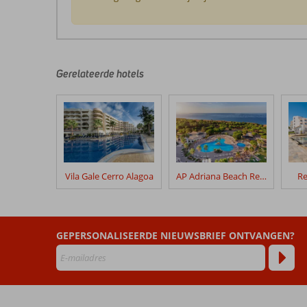
De
beoordelingen
zijn
door
Gerelateerde hotels
onze
klanten
geschreven
na
hun
verblijf
in
Vila Gale Cerro Alagoa
AP Adriana Beach Resort
Re
Quinta
Pedra
Dos
Bicos
GEPERSONALISEERDE NIEUWSBRIEF ONTVANGEN?
Beoordelingen
die
ouder
zijn