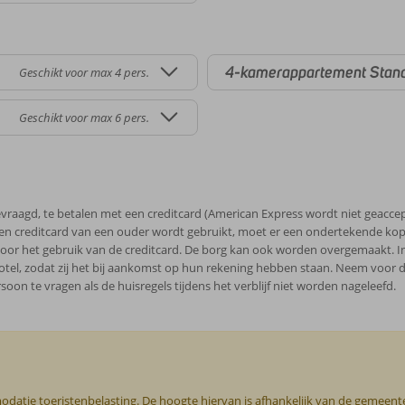
4-kamerappartement Stan
Geschikt voor max 4 pers.
Geschikt voor max 6 pers.
vraagd, te betalen met een creditcard (American Express wordt niet geaccept
en creditcard van een ouder wordt gebruikt, moet er een ondertekende kopi
r het gebruik van de creditcard. De borg kan ook worden overgemaakt. In 
el, zodat zij het bij aankomst op hun rekening hebben staan. Neem voor 
soon te vragen als de huisregels tijdens het verblijf niet worden nageleefd.
odatie toeristenbelasting. De hoogte hiervan is afhankelijk van de gemeente o