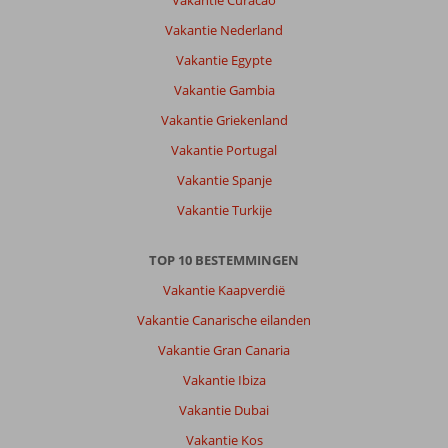
Vakantie Curacao
is
echt
Vakantie Nederland
mooi
Vakantie Egypte
en
er
Vakantie Gambia
is
Vakantie Griekenland
veel
te
Vakantie Portugal
zien.
Vakantie Spanje
Wel
is
Vakantie Turkije
aan
te
TOP 10 BESTEMMINGEN
raden
om
Vakantie Kaapverdië
een
Vakantie Canarische eilanden
auto
te
Vakantie Gran Canaria
huren.
Vakantie Ibiza
Over
Vakantie Dubai
Iberostar
Vakantie Kos
Selection