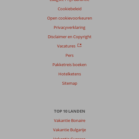
Nederlands (NL) (2)
Cookiebeleid
Filter
Open cookievoorkeuren
reisgezelschap
Privacyverklaring
Alle
Disclaimer en Copyright
Sorteren
Vacatures
op
Pers
datum (nieuw > oud)
Pakketreis boeken
Hotelketens
Anoniem
8,0
Nederland
Sitemap
Met partner
,
02 september 2025
TOP 10 LANDEN
Over
Lagos:
Vakantie Bonaire
Het
Vakantie Bulgarije
strand