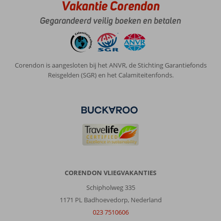
hotel
Vakantie Corendon
wat
Gegarandeerd veilig boeken en betalen
eten
of
iets
doen.
(Massages
Corendon is aangesloten bij het ANVR, de Stichting Garantiefonds
van
Reisgelden (SGR) en het Calamiteitenfonds.
118
euro
etc)
Algemene indruk
8
Eten
9
Ligging
7
Kamers
10
Service
9
Kindvriendelijk
-
Prijs/kwaliteit
8
Wifi kwaliteit
10
CORENDON VLIEGVAKANTIES
Anoniem
9,0
Schipholweg 335
Nederland
1171 PL Badhoevedorp, Nederland
Met partner
,
023 7510606
31 augustus 2024