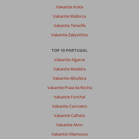
Lagos
Vakantie Kreta
Algarve:
Vakantie Mallorca
Mooi
hotel
Vakantie Tenerife
je
Vakantie Zakynthos
moet
wel
overal
TOP 10 PORTUGAL
naartoe
Vakantie Algarve
met
de
Vakantie Madeira
taxi.
Vakantie Albufeira
Alles
in
Vakantie Praia da Rocha
het
Vakantie Funchal
hotel
is
Vakantie Carvoeiro
wel
Vakantie Calheta
echt
veelste
Vakantie Alvor
duur.
Vakantie Vilamoura
Verplicht