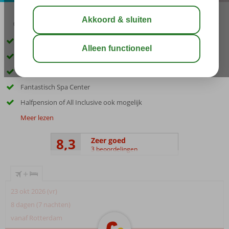
02:45
aug 32°
C
delen
bewaar
Op loopafstand van het strand
Pak de trein naar Lagos
2 schitterende zwembaden
Fantastisch Spa Center
Halfpension of All Inclusive ook mogelijk
Meer lezen
8,3
Zeer goed
3 beoordelingen
+
23 okt 2026 (vr)
8 dagen (7 nachten)
vanaf Rotterdam