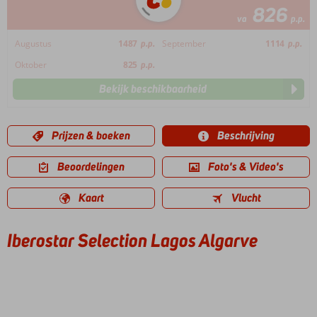
826
va
p.p.
Augustus
1487
p.p.
September
1114
p.p.
Oktober
825
p.p.
Bekijk beschikbaarheid
Prijzen & boeken
Beschrijving
Beoordelingen
Foto's & Video's
Kaart
Vlucht
Iberostar Selection Lagos Algarve