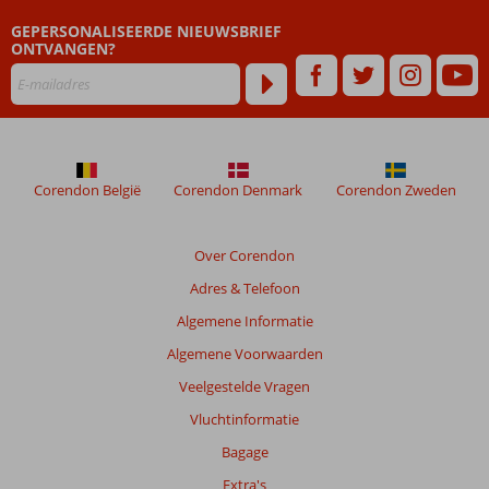
ouder
GEPERSONALISEERDE NIEUWSBRIEF
zijn
ONTVANGEN?
dan
48
maanden
worden
niet
meer
weergegeven
Corendon België
Corendon Denmark
Corendon Zweden
om
de
relevantie
Over Corendon
van
Adres & Telefoon
de
getoonde
Algemene Informatie
beoordelingen
Algemene Voorwaarden
te
garanderen.
Veelgestelde Vragen
Meer
Vluchtinformatie
info
over
Bagage
onze
Extra's