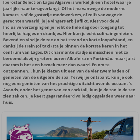
Iberostar Selection Lagos Algarve is werkelijk een hotel waar je
jaarlijks naar terugverlangt. Of het nu vanwege de moderne
kamers is of de gastvrije medewerkers, of zelfs vanwege de
gerechten waarbij je je vingers erbij aflikt. Kies voor de All
Inclusive verzorging en je hebt de hele dag door toegang tot
heerlijke hapjes en drankjes. Hier kun je echt culinair genieten.
Bovendien vind je de zee en het strand op korte loopafstand, en
dankzij de trein (of taxi) sta je binnen de kortste keren in het
centrum van Lagos. Dit charmante stadje is misschien niet zo
beroemd als zijn grotere buren Albufeira en Portimão, maar juist
daarom is het een bezoek meer dan waard. En om te
ontspannen... kun je kiezen uit een van de vier zwembaden of
genieten van de uitgebreide spa. Terwijl je ontspant, kun je ook
nog eens genieten van het prachtige uitzicht over de oceaan. 's
Avonds, onder het genot van een cocktail, kun je de zon in de zee
zien zakken. Je keert gegarandeerd volledig opgeladen weer naar
huis.