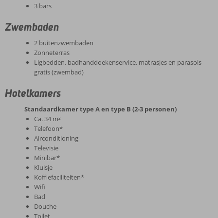
3 bars
Zwembaden
2 buitenzwembaden
Zonneterras
Ligbedden, badhanddoekenservice, matrasjes en parasols
gratis (zwembad)
Hotelkamers
Standaardkamer type A en type B (2-3 personen)
Ca. 34 m²
Telefoon*
Airconditioning
Televisie
Minibar*
Kluisje
Koffiefaciliteiten*
Wifi
Bad
Douche
Toilet