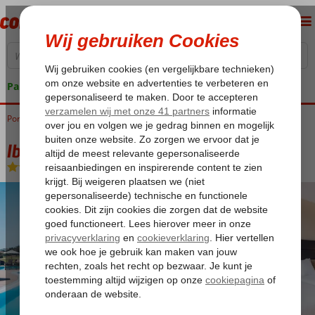
Pakketgarantie
Portugal
Home
Algarve
Lagos
Iberostar Selection Lagos Algarve
Iberostar Selection Lagos Algarve
Logies en ontbijt
-
Hotel