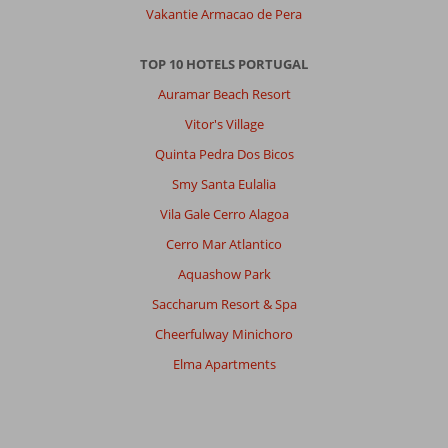
je
Vakantie Armacao de Pera
om
all
TOP 10 HOTELS PORTUGAL
in
te
Auramar Beach Resort
nemen
Vitor's Village
of
buiten
Quinta Pedra Dos Bicos
de
Smy Santa Eulalia
deur
te
Vila Gale Cerro Alagoa
eten.
Cerro Mar Atlantico
Erg
vervelend
Aquashow Park
want
Saccharum Resort & Spa
je
wilt
Cheerfulway Minichoro
ook
Elma Apartments
wel
eens
in
het