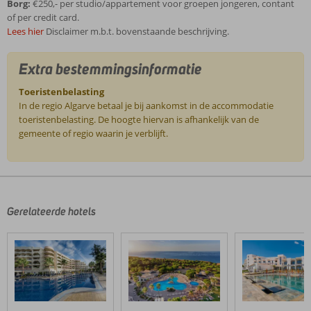
Borg:
€250,- per studio/appartement voor groepen jongeren, contant
of per credit card.
Lees hier
Disclaimer m.b.t. bovenstaande beschrijving.
Extra bestemmingsinformatie
Toeristenbelasting
In de regio Algarve betaal je bij aankomst in de accommodatie
toeristenbelasting. De hoogte hiervan is afhankelijk van de
gemeente of regio waarin je verblijft.
De
beoordelingen
zijn
door
Gerelateerde hotels
onze
klanten
geschreven
na
hun
verblijf
in