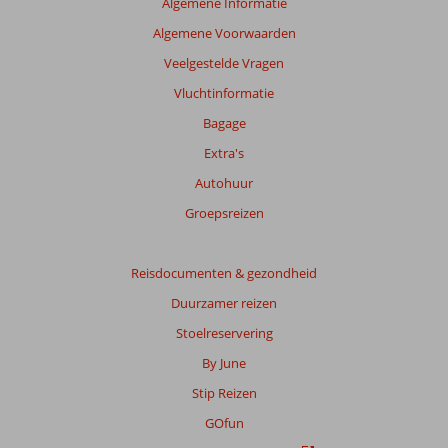
Algemene Informatie
te
Algemene Voorwaarden
garanderen.
Meer
Veelgestelde Vragen
info
Vluchtinformatie
over
onze
Bagage
beoordelingen.
Extra's
Autohuur
Totale
score
Groepsreizen
Gebaseerd
op:
Reisdocumenten & gezondheid
131
Duurzamer reizen
beoordelingen
Stoelreservering
By June
Scoreverdeling
Stip Reizen
Algemene indruk
8,6
Eten
8,3
Ligging
8,2
Kamers
8,2
GOfun
Service
8,5
Kindvriendelijk
7,6