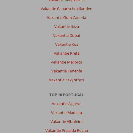
Terug
Vakantie Canarische eilanden
omhoog
naar
Vakantie Gran Canaria
appartement
Vakantie Ibiza
was
wel
Vakantie Dubai
een
Vakantie Kos
beetje
zwaar
Vakantie Kreta
maar
Vakantie Mallorca
ook
goed
Vakantie Tenerife
te
Vakantie Zakynthos
doen.
Bovenaan
stond
TOP 10 PORTUGAL
een
Vakantie Algarve
bankje
om
Vakantie Madeira
uit
Vakantie Albufeira
te
rusten.
Vakantie Praia da Rocha