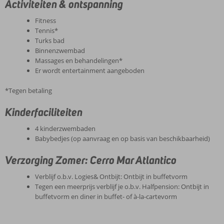
Activiteiten & ontspanning
Fitness
Tennis*
Turks bad
Binnenzwembad
Massages en behandelingen*
Er wordt entertainment aangeboden
*Tegen betaling
Kinderfaciliteiten
4 kinderzwembaden
Babybedjes (op aanvraag en op basis van beschikbaarheid)
Verzorging Zomer: Cerro Mar Atlantico
Verblijf o.b.v. Logies& Ontbijt: Ontbijt in buffetvorm
Tegen een meerprijs verblijf je o.b.v. Halfpension: Ontbijt in
buffetvorm en diner in buffet- of à-la-cartevorm