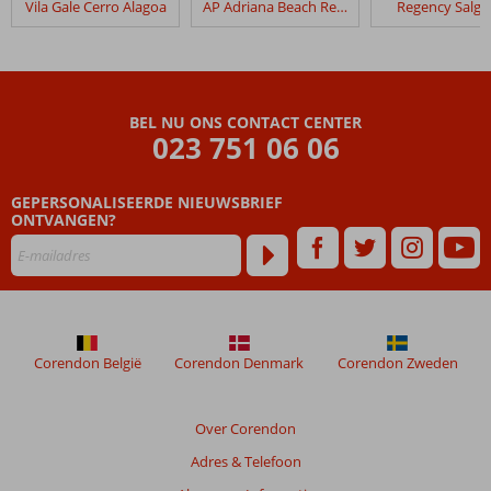
Vila Gale Cerro Alagoa
AP Adriana Beach Resort
Regency Salg
Cerro
Mar
Atlantico
Beoordelingen
BEL NU ONS CONTACT CENTER
die
023 751 06 06
ouder
zijn
GEPERSONALISEERDE NIEUWSBRIEF
dan
ONTVANGEN?
48
maanden
worden
niet
meer
weergegeven
om
Corendon België
Corendon Denmark
Corendon Zweden
de
relevantie
van
Over Corendon
de
Adres & Telefoon
getoonde
beoordelingen