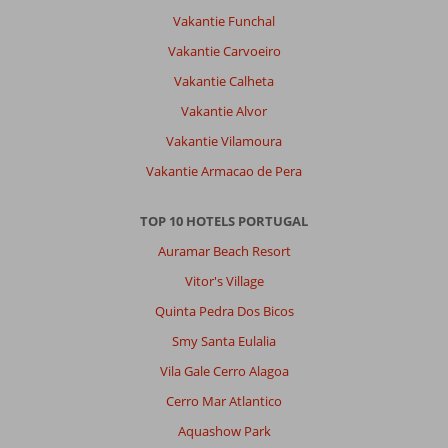
De
Vakantie Funchal
wegen
lopen
Vakantie Carvoeiro
omhoog
Vakantie Calheta
en
omlaag.
Vakantie Alvor
Auto
Vakantie Vilamoura
huren
is
Vakantie Armacao de Pera
ook
goed
TOP 10 HOTELS PORTUGAL
te
doen.
Auramar Beach Resort
Lild
Vitor's Village
en
aldi
Quinta Pedra Dos Bicos
nog
Smy Santa Eulalia
geen
5
Vila Gale Cerro Alagoa
min
Cerro Mar Atlantico
met
de
Aquashow Park
auto.