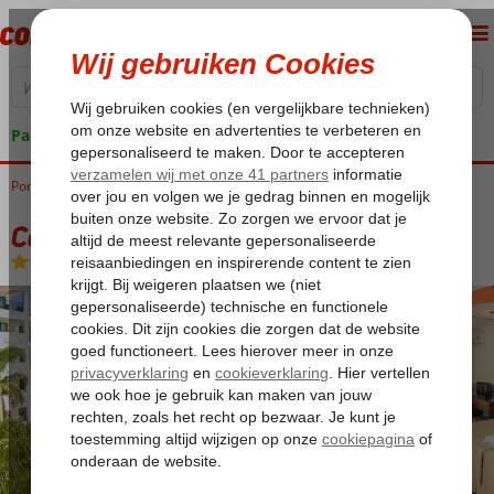
Pakketgarantie
Portugal
Home
Algarve
Albufeira
Cerro Mar Atlantico
Cerro Mar Atlantico
Logies
-
Appartement