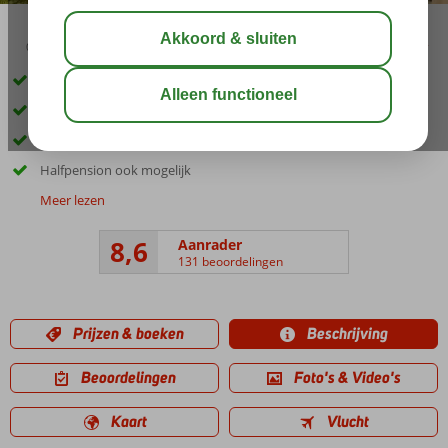
02:45
aug 32°
C
delen
bewaar
Adembenemend uitzicht
Vlakbij het oude centrum
Praia dos Pescadores zandstrand op ca. 500 meter
Halfpension ook mogelijk
Meer lezen
8,6
Aanrader
131 beoordelingen
Prijzen & boeken
Beschrijving
Beoordelingen
Foto's & Video's
Kaart
Vlucht