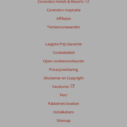
Corendon Hotels & Resorts
Prijs/kwaliteit
8,4
Wifi kwaliteit
4,1
Corendon Inspiratie
Ervaringen
Affiliates
van
onze
*Actievoorwaarden
klanten
Taal
Laagste Prijs Garantie
Nederlands (NL) (119)
Cookiebeleid
Filter
reisgezelschap
Open cookievoorkeuren
Alle
Privacyverklaring
Sorteren
Disclaimer en Copyright
op
Vacatures
datum (nieuw > oud)
Pers
Pakketreis boeken
Anoniem
10
Hotelketens
Nederland
Met vrienden
,
Sitemap
14 oktober 2024