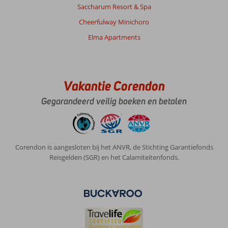
Saccharum Resort & Spa
Over
Cheerfulway Minichoro
Cerro
Elma Apartments
Mar
Atlantico:
Was
een
heerlijk
Vakantie Corendon
appartement.
Gegarandeerd veilig boeken en betalen
Ruim
van
binnen.
Alles
was
Corendon is aangesloten bij het ANVR, de Stichting Garantiefonds
aanwezig.
Reisgelden (SGR) en het Calamiteitenfonds.
Zelfs
een
wasmachine
vaatwasser
en
oven.
Groot