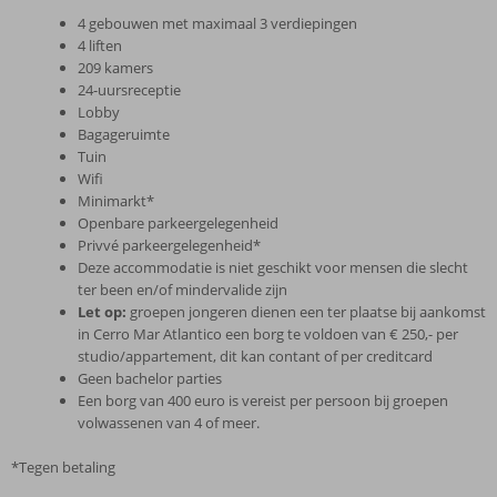
4 gebouwen met maximaal 3 verdiepingen
4 liften
209 kamers
24-uursreceptie
Lobby
Bagageruimte
Tuin
Wifi
Minimarkt*
Openbare parkeergelegenheid
Privvé parkeergelegenheid*
Deze accommodatie is niet geschikt voor mensen die slecht
ter been en/of mindervalide zijn
Let op:
groepen jongeren dienen een ter plaatse bij aankomst
in Cerro Mar Atlantico een borg te voldoen van € 250,- per
studio/appartement, dit kan contant of per creditcard
Geen bachelor parties
Een borg van 400 euro is vereist per persoon bij groepen
volwassenen van 4 of meer.
*Tegen betaling