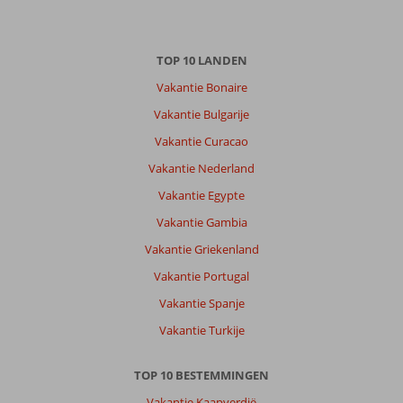
Over
TOP 10 LANDEN
Albufeira:
Vakantie Bonaire
Mooie
omgeving.
Vakantie Bulgarije
Rustig
Vakantie Curacao
bij
de
Vakantie Nederland
appartement
Vakantie Egypte
in
okt.
Vakantie Gambia
Trappen
Vakantie Griekenland
met
98
Vakantie Portugal
treden
Vakantie Spanje
naar
centrum
Vakantie Turkije
was
goed
TOP 10 BESTEMMINGEN
te
doen.
Vakantie Kaapverdië