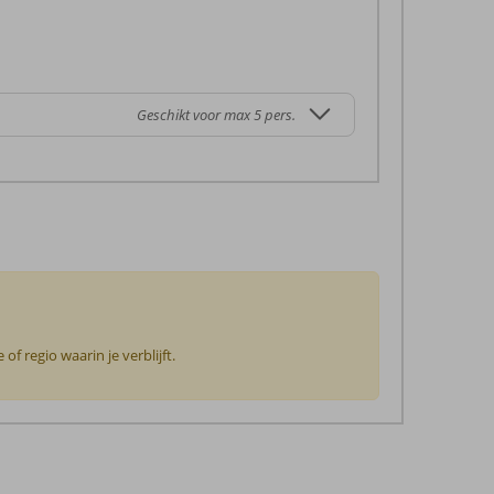
Geschikt voor max 5 pers.
f regio waarin je verblijft.