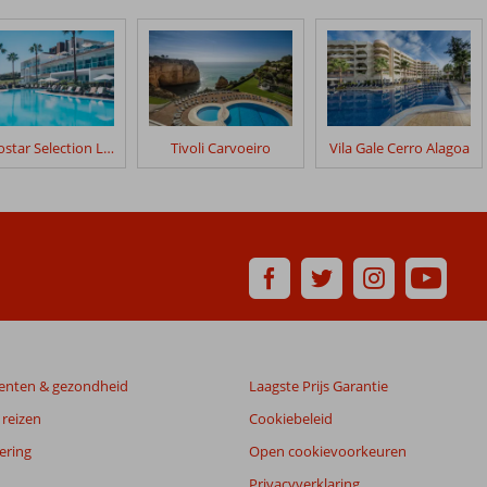
Iberostar Selection Lagos Algarve
Tivoli Carvoeiro
Vila Gale Cerro Alagoa
enten & gezondheid
Laagste Prijs Garantie
reizen
Cookiebeleid
ering
Open cookievoorkeuren
Privacyverklaring