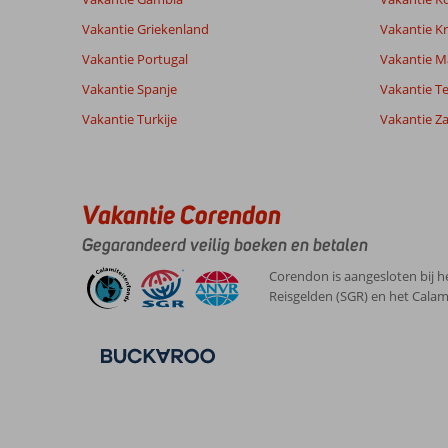
Ervaringen
Taal
Vakantie Griekenland
Vakantie Kr
van onze
Nederlands (NL) (10)
Vakantie Portugal
klanten
Vakantie M
Vakantie Spanje
Vakantie Te
Vakantie Turkije
Vakantie Z
9,0
Over
Algemene indruk
9
Carvoeiro:
Ligging
9
Bernardus
Service
10
Genoeg
Nederland
Vakantie Corendon
Prijs/kwaliteit
10
te
Met partner
Eten
10
zien
Gegarandeerd veilig boeken en betalen
,
en
Kamers
9
13 mei 2026
te
Kindvriendelijk
-
Corendon is aangesloten bij h
beleven
Wifi kwaliteit
9
Reisgelden (SGR) en het Calam
in
de
omgeving.
Huurauto
is
een
pré.