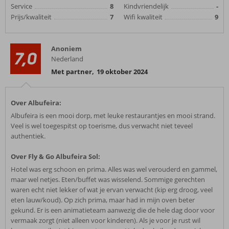
Service
8
Kindvriendelijk
-
Prijs/kwaliteit
7
Wifi kwaliteit
9
Anoniem
7,0
Nederland
Met partner
,
19 oktober 2024
Over Albufeira:
Albufeira is een mooi dorp, met leuke restaurantjes en mooi strand.
Veel is wel toegespitst op toerisme, dus verwacht niet teveel
authentiek.
Over Fly & Go Albufeira Sol:
Hotel was erg schoon en prima. Alles was wel verouderd en gammel,
maar wel netjes. Eten/buffet was wisselend. Sommige gerechten
waren echt niet lekker of wat je ervan verwacht (kip erg droog, veel
eten lauw/koud). Op zich prima, maar had in mijn oven beter
gekund. Er is een animatieteam aanwezig die de hele dag door voor
vermaak zorgt (niet alleen voor kinderen). Als je voor je rust wil