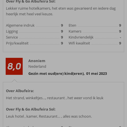
Over Fly & Go Albufeira Sol:
Lekker ruime hotelkamers, het eten was gevarieerd en iedere dag
heerlijk met heel veel keuze.
Algemene indruk
9
Eten
9
Ligging
9
Kamers
9
Service
9
Kindvriendelijk
-
Prijs/kwaliteit
9
Wifi kwaliteit
9
Anoniem
8,0
Nederland
Gezin met oud(ere) kind(eren)
,
01 mei 2023
Over Albufeira:
Het strand, winkeltjes…, restaurant , het weer vond ik leuk
Over Fly & Go Albufeira Sol:
Leuk hotel , kamer, Restaurant… , alles was schoon.