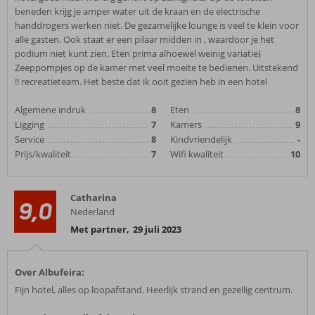
beneden krijg je amper water uit de kraan en de electrische
handdrogers werken niet. De gezamelijke lounge is veel te klein voor
alle gasten. Ook staat er een pilaar midden in , waardoor je het
podium niet kunt zien. Eten prima alhoewel weinig variatie)
Zeeppompjes op de kamer met veel moeite te bedienen. Uitstekend
!! recreatieteam. Het beste dat ik ooit gezien heb in een hotel
Algemene indruk
8
Eten
8
Ligging
7
Kamers
9
Service
8
Kindvriendelijk
-
Prijs/kwaliteit
7
Wifi kwaliteit
10
Catharina
9,0
Nederland
Met partner
,
29 juli 2023
Over Albufeira:
Fijn hotel, alles op loopafstand. Heerlijk strand en gezellig centrum.