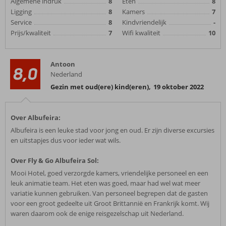
Algemene indruk
8
Eten
8
Ligging
8
Kamers
7
Service
8
Kindvriendelijk
-
Prijs/kwaliteit
7
Wifi kwaliteit
10
Antoon
8,0
Nederland
Gezin met oud(ere) kind(eren)
,
19 oktober 2022
Over Albufeira:
Albufeira is een leuke stad voor jong en oud. Er zijn diverse excursies
en uitstapjes dus voor ieder wat wils.
Over Fly & Go Albufeira Sol:
Mooi Hotel, goed verzorgde kamers, vriendelijke personeel en een
leuk animatie team. Het eten was goed, maar had wel wat meer
variatie kunnen gebruiken. Van personeel begrepen dat de gasten
voor een groot gedeelte uit Groot Brittannië en Frankrijk komt. Wij
waren daarom ook de enige reisgezelschap uit Nederland.