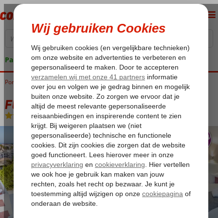
Pakketgarantie
Portugal
Home
Algarve
Albufeira
Fly & Go Albufeira Sol
Fly & Go Albufeira Sol
All Inclusive
-
Appartement