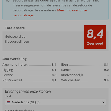
Beoordelingen die ouder zijn dan 48 maanden worden niet
meer weergegeven om de relevantie van de getoonde
beoordelingen te garanderen.
Meer info over onze
beoordelingen.
Totale score
8,4
Gebaseerd op:
8
beoordelingen
Zeer goed
Scoreverdeling
Algemene indruk
8,4
Eten
8,1
Ligging
8,1
Kamers
9,0
Service
8,8
Kindvriendelijk
-
Prijs/kwaliteit
8,1
Wifi kwaliteit
9,4
Ervaringen van onze klanten
Taal
Nederlands (NL) (6)
Filter reisgezelschap