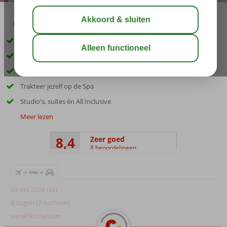
02:45
aug 32°
C
delen
bewaar
Inclusief huurauto
Fantastisch zandstrand op loopafstand
Ca. 250 meter van de Strip
Trakteer jezelf op de Spa
Studio's, suites én All Inclusive
Meer lezen
8,4
Zeer goed
8 beoordelingen
+
+
24 okt 2026 (za)
8 dagen (7 nachten)
vanaf Rotterdam