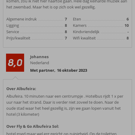
komen, zou ik niet hier naartoe gaan. Hele dag keiharde muziek aan
het zwembad. Maar het is op zich ook wel gezellig.
Algemene indruk
7
Eten
6
Ligging
8
Kamers
10
Service
8
Kindvriendelijk
-
Prijs/kwaliteit
7
Wifi kwaliteit
8
Johannes
8,0
Nederland
Met partner
,
16 oktober 2023
Over Albufeira:
Albufeira. 10 minuten naar een centrumpje . Hotelbus rijdt 1 x per
uur naar het strand. Daar is verder niet zoveel te doen. Naar de
oude stad waar het heel gezellig is, zijn we gaan lopen vanuit het
hotel (3 kilometer)
Over Fly & Go Albufeira Sol:
hotel goed maar wel erg gericht op zuinigheid, Op de toiletten