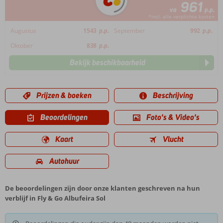
961
va
p.p.
*incl. alle verplichte kosten
Augustus
1543
p.p.
September
992
p.p.
Oktober
838
p.p.
Bekijk beschikbaarheid
Prijzen & boeken
Beschrijving
Beoordelingen
Foto's & Video's
Kaart
Vlucht
Autohuur
De beoordelingen zijn door onze klanten geschreven na hun
verblijf in Fly & Go Albufeira Sol