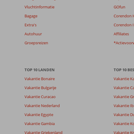
om
Vluchtinformatie
GOfun
de
Bagage
Corendon H
relevantie
van
Extra's
Corendon I
de
Autohuur
Affiliates
getoonde
beoordelingen
Groepsreizen
*Actievoor
te
garanderen.
Meer
info
TOP 10 LANDEN
TOP 10 B
over
onze
Vakantie Bonaire
Vakantie K
beoordelingen.
Vakantie Bulgarije
Vakantie Ca
Vakantie Curacao
Vakantie G
Totale score
Scoreverdeling
8,4
Algemene indruk
8,4
Eten
Vakantie Nederland
Vakantie Ib
Gebaseerd op:
Ligging
8,1
Kamers
8
Vakantie Egypte
Vakantie D
Zeer goed
Service
8,8
Kindvriende
beoordelingen
Prijs/kwaliteit
8,1
Wifi kwalite
Vakantie Gambia
Vakantie K
Vakantie Griekenland
Vakantie Kr