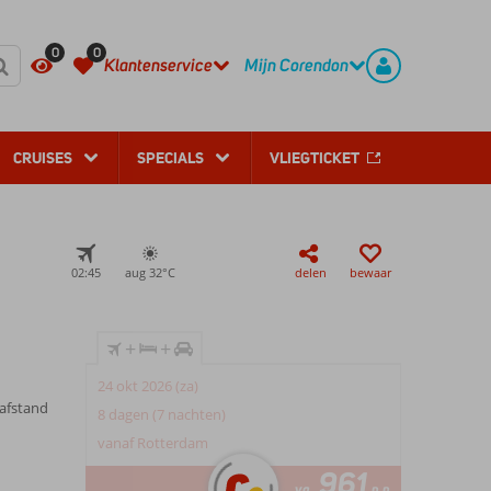
REGISTREER
CONTACT
0
0
Klantenservice
Mijn Corendon
CRUISES
SPECIALS
VLIEGTICKET
02:45
aug 32°
C
delen
bewaar
+
+
24 okt 2026 (za)
afstand
8 dagen (7 nachten)
vanaf Rotterdam
961
va
p.p.