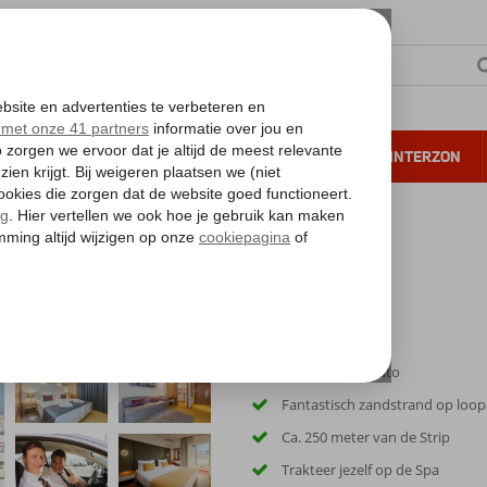
NTIE
VERRE REIZEN
ALL INCLUSIVE
WINTERZON
 annuleren*
Inclusief huurauto
Fantastisch zandstrand op loop
Ca. 250 meter van de Strip
Trakteer jezelf op de Spa