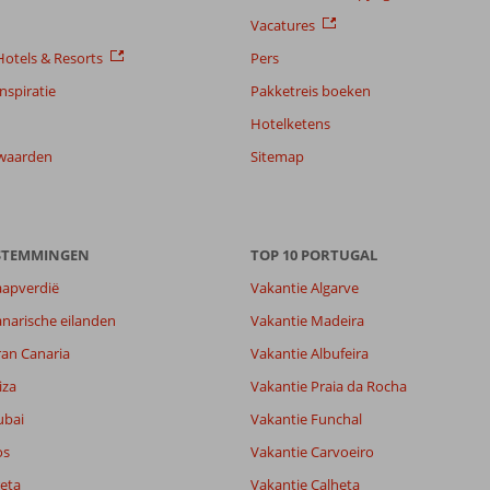
Vacatures
otels & Resorts
Pers
nspiratie
Pakketreis boeken
Hotelketens
waarden
Sitemap
ESTEMMINGEN
TOP 10 PORTUGAL
aapverdië
Vakantie Algarve
narische eilanden
Vakantie Madeira
ran Canaria
Vakantie Albufeira
8,1
iza
Vakantie Praia da Rocha
9,0
ubai
Vakantie Funchal
lijk
-
it
9,4
os
Vakantie Carvoeiro
eta
Vakantie Calheta