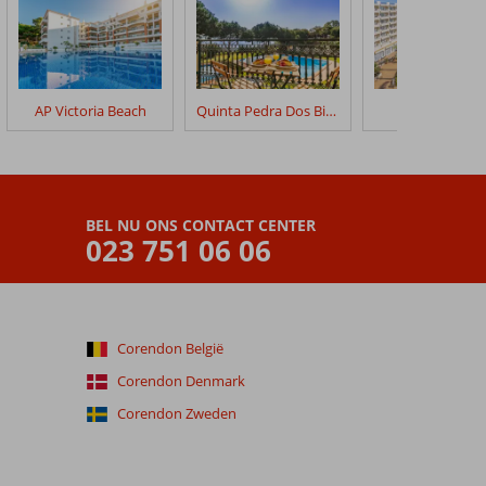
AP Victoria Beach
Quinta Pedra Dos Bicos
3HB Guaran
BEL NU ONS CONTACT CENTER
023 751 06 06
Corendon België
Corendon Denmark
Corendon Zweden