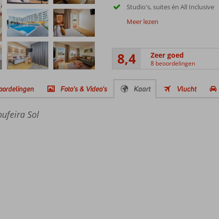
Studio's, suites én All Inclusive
Meer lezen
8,4
Zeer goed
8 beoordelingen
oordelingen
Foto's & Video's
Kaart
Vlucht
bufeira Sol