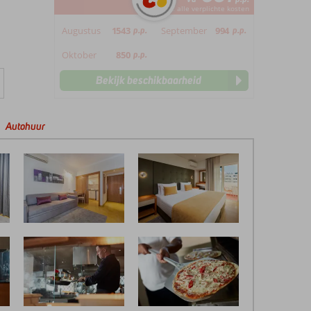
*incl. alle verplichte kosten
Augustus
1543
p.p.
September
994
p.p.
Oktober
850
p.p.
Bekijk beschikbaarheid
Autohuur