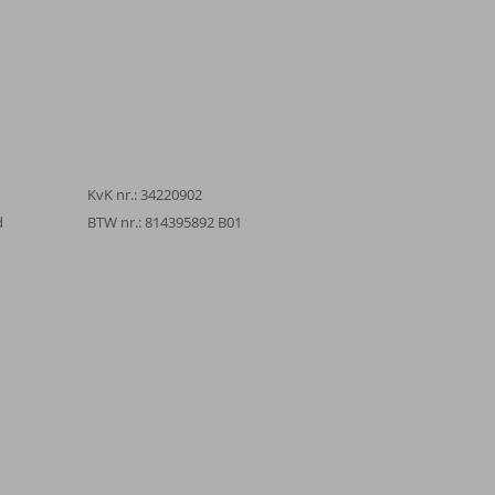
KvK nr.: 34220902
d
BTW nr.: 814395892 B01