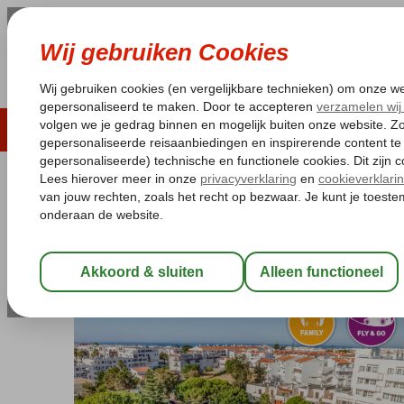
LAST MINUTE
ZOMER 2026
ZONVAKA
Pakketgarantie
Laagsteprijsgarantie*
Gratis
Portugal
Home
Algarve
Albufeira
Fly & Go Albufeira Sol
Fly & Go Albufeira Sol
All Inclusive
-
Appartement