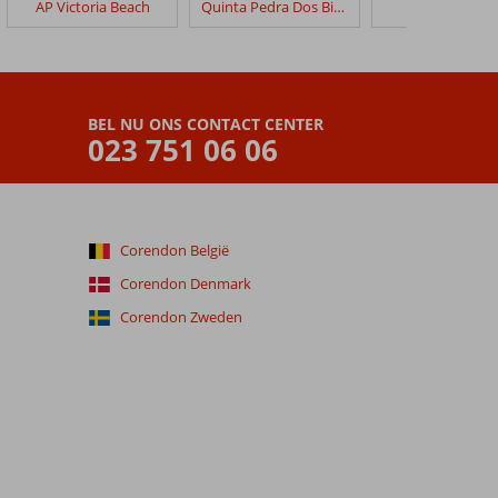
AP Victoria Beach
Quinta Pedra Dos Bicos
3HB Guaran
BEL NU ONS CONTACT CENTER
023 751 06 06
Corendon België
Corendon Denmark
Corendon Zweden