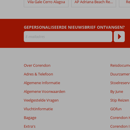
Vila Gale Cerro Alagoa
AP Adriana Beach Resort
Re
Fly
&
Go
Albufeira
GEPERSONALISEERDE NIEUWSBRIEF ONTVANGEN?
Sol
Beoordelingen
die
ouder
zijn
Over Corendon
Reisdocum
dan
48
Adres & Telefoon
Duurzamer 
maanden
Algemene Informatie
Stoelreserv
worden
niet
Algemene Voorwaarden
By June
meer
Veelgestelde Vragen
Stip Reizen
weergegeven
om
Vluchtinformatie
GOfun
de
Bagage
Corendon H
relevantie
van
Extra's
Corendon I
de