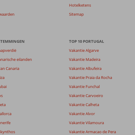
Hotelketens
waarden
Sitemap
ESTEMMINGEN
TOP 10 PORTUGAL
aapverdië
Vakantie Algarve
narische eilanden
Vakantie Madeira
ran Canaria
Vakantie Albufeira
8,1
iza
Vakantie Praia da Rocha
9,0
ubai
Vakantie Funchal
lijk
-
it
9,4
os
Vakantie Carvoeiro
eta
Vakantie Calheta
allorca
Vakantie Alvor
Filter reisgezelschap
Sorteren op
Alle
datum (nieuw > oud)
nerife
Vakantie Vilamoura
akynthos
Vakantie Armacao de Pera