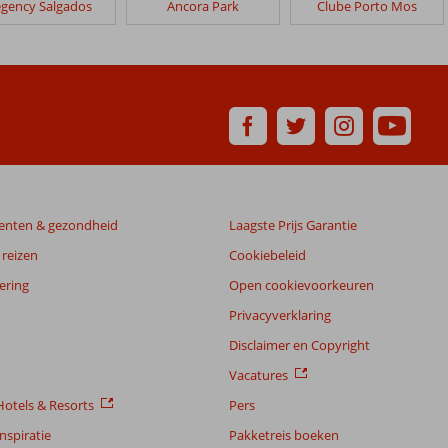
gency Salgados
Ancora Park
Clube Porto Mos
enten & gezondheid
Laagste Prijs Garantie
reizen
Cookiebeleid
ering
Open cookievoorkeuren
Privacyverklaring
Disclaimer en Copyright
Vacatures
otels & Resorts
Pers
nspiratie
Pakketreis boeken