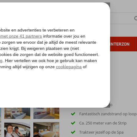
NTIE
VERRE REIZEN
ALL INCLUSIVE
WINTERZON
 annuleren*
Inclusief huurauto
Fantastisch zandstrand op loop
Ca. 250 meter van de Strip
Trakteer jezelf op de Spa