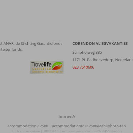
et ANVR, de Stichting Garantiefonds
CORENDON VLIEGVAKANTIES
iteitenfonds.
Schipholweg 335
1171 PL Badhoevedorp, Nederlan
023 7510606
TourWeb
©
accommodation-12588
| accommodationId=12588&tab=photo-tab
NetMatch
nl | Accommodation | 380.0.0.13 | netm-web-ui-production-7f756f55dd-n6hzs