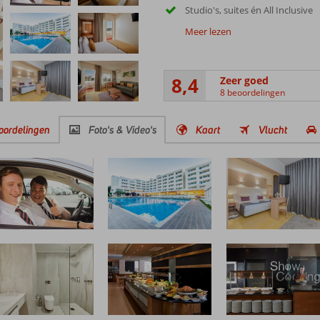
Studio's, suites én All Inclusive
Meer lezen
8,4
Zeer goed
8 beoordelingen
oordelingen
Foto's & Video's
Kaart
Vlucht