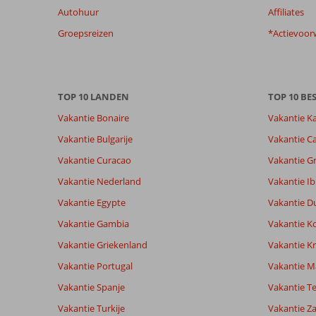
Autohuur
Affiliates
getoonde
beoordelingen
Groepsreizen
*Actievoor
te
garanderen.
Meer
info
TOP 10 LANDEN
TOP 10 B
over
onze
Vakantie Bonaire
Vakantie K
beoordelingen.
Vakantie Bulgarije
Vakantie Ca
Vakantie Curacao
Vakantie G
Totale score
Scoreverdeling
8,4
Algemene indruk
8,4
Eten
Vakantie Nederland
Vakantie Ib
Gebaseerd op:
Ligging
8,1
Kamers
8
Vakantie Egypte
Vakantie D
Zeer goed
Service
8,8
Kindvriende
beoordelingen
Prijs/kwaliteit
8,1
Wifi kwalite
Vakantie Gambia
Vakantie K
Vakantie Griekenland
Vakantie Kr
Vakantie Portugal
Vakantie M
Ervaringen
Taal
van onze
Nederlands (NL) (6)
Vakantie Spanje
Vakantie Te
klanten
Vakantie Turkije
Vakantie Z