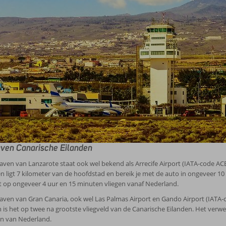
ven Canarische Eilanden
aven van Lanzarote staat ook wel bekend als Arrecife Airport (IATA-code ACE)
n ligt 7 kilometer van de hoofdstad en bereik je met de auto in ongeveer 1
igt op ongeveer 4 uur en 15 minuten vliegen vanaf Nederland.
aven van Gran Canaria, ook wel Las Palmas Airport en Gando Airport (IATA-c
 is het op twee na grootste vliegveld van de Canarische Eilanden. Het verwer
en van Nederland.