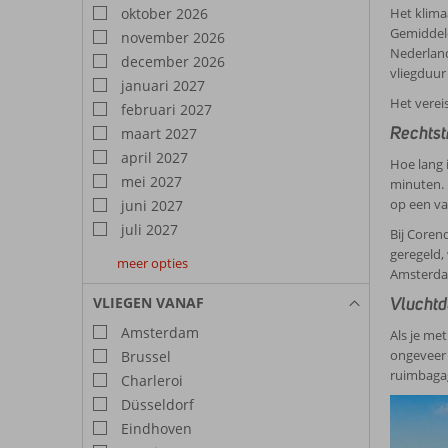
oktober 2026
Het klima
Gemiddelde
november 2026
Nederland
december 2026
vliegduur
januari 2027
Het verei
februari 2027
Rechtst
maart 2027
april 2027
Hoe lang 
mei 2027
minuten. 
op een va
juni 2027
juli 2027
Bij Coren
geregeld, 
meer opties
augustus
september
oktober
Amsterdam
2027
2027
2027
VLIEGEN VANAF
Vluchtd
Amsterdam
Als je me
ongeveer 
Brussel
ruimbagag
Charleroi
Düsseldorf
Eindhoven