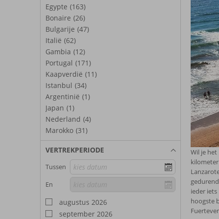
Egypte
(163)
Bonaire
(26)
Bulgarije
(47)
Italië
(62)
Gambia
(12)
Portugal
(171)
Kaapverdië
(11)
Istanbul
(34)
Argentinië
(1)
Japan
(1)
Nederland
(4)
Marokko
(31)
VERTREKPERIODE
Wil je he
kilometer
Tussen
Lanzarote
gedurende
En
ieder iets
hoogste b
augustus 2026
Fuerteven
september 2026