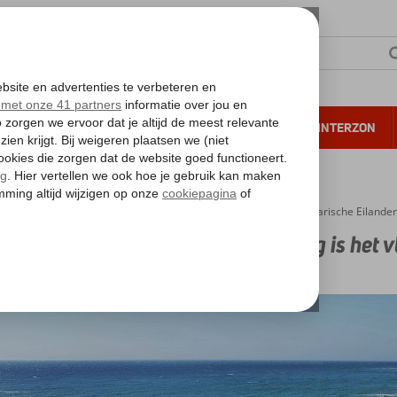
NTIE
VERRE REIZEN
ALL INCLUSIVE
WINTERZON
 annuleren*
iegtijd Canarische Eilanden – Hoe lang is het vliegen naar de Canarische Eilande
tijd Canarische Eilanden – Hoe lang is het 
den?