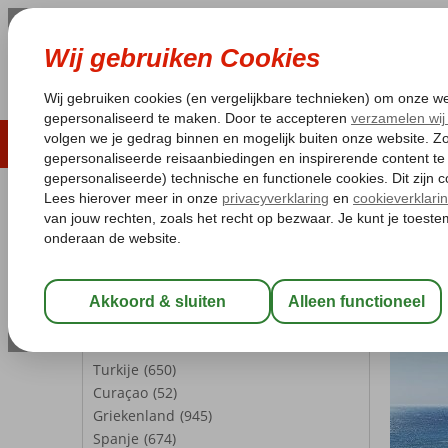
LAST MINUTE
ZOMER 2026
ZONVAKA
Pakketgarantie
Laagsteprijsgarantie*
Gratis
REISGEZELSCHAP
Home
Vl
Kamer 1:
2 Personen
Vlieg
Eilan
Wijzig Reisgezelschap
BESTEMMINGEN
Turkije
(650)
Curaçao
(52)
Griekenland
(945)
Spanje
(674)