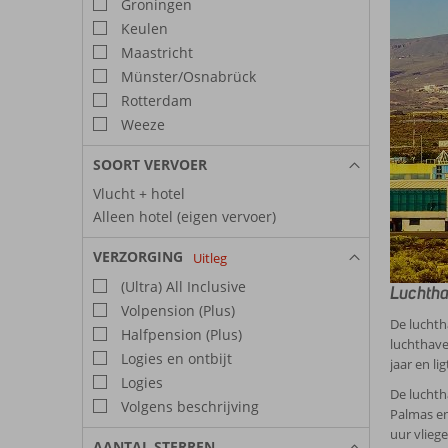
Groningen
Keulen
Maastricht
Münster/Osnabrück
Rotterdam
Weeze
SOORT VERVOER
Vlucht + hotel
Alleen hotel (eigen vervoer)
VERZORGING
Uitleg
(Ultra) All Inclusive
Luchtha
Volpension (Plus)
De luchth
Halfpension (Plus)
luchthave
Logies en ontbijt
jaar en l
Logies
De luchth
Volgens beschrijving
Palmas en
uur vlieg
AANTAL STERREN