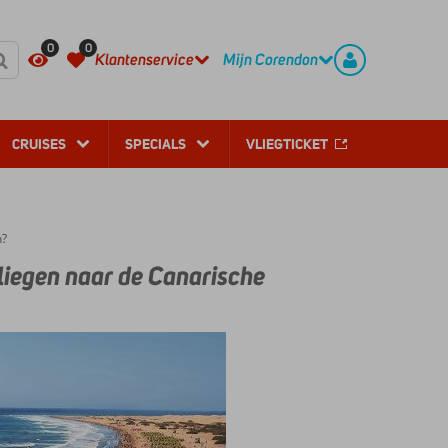
REGISTREER
CONTACT
0
0
Klantenservice
Mijn Corendon
CRUISES
SPECIALS
VLIEGTICKET
n?
vliegen naar de Canarische