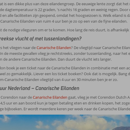
at is een dikke plus van deze eilandengroep. De eeuwige lente zorgt dat het n
 dagtemperatuur is 22 graden, 's nachts 16 graden en weinig regen. Door de z
 en alle faciliteiten zijn geopend, omdat het hoogseizoen is. Welk eiland is 
 Canarische Eilanden van ruim 4 uur ben je zo op een van de fijne eilanden.
st de nodige vlieguren om er te komen. Hoe lang de reis duurt, is afhankelijk
reekse vlucht of met tussenlandingen?
is het vliegen naar de
Canarische Eilanden
? De vliegtijd naar Canarische Eil
In de meeste gevallen vlieg je rechtstreeks, zonder tussenlanding, naar he
n de andere Canarische Eilanden. Dan duurt de vlucht iets langer.
don boek je een ticket naar de Canarische Eilanden in combinatie met een a
wel zo gemakkelijk. Liever een los ticket boeken? Ook dat is mogelijk. Bang dat 
-Canarische Eilanden vliegtijd van 4 uur en 30 minuten ben je er zo.
uur Nederland – Canarische Eilanden
t Corendon naar de
Canarische Eilanden
gaat, vlieg je met Corendon Dutch Ai
4,5 uur en aan boord kun je tegen betaling eten en drinken kopen, het zogen
e bijboeken. Er wordt meerdere keren per week naar de Canarische Eilande