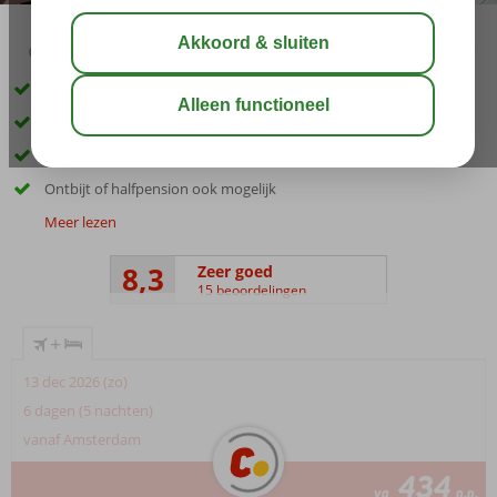
04:30
02:15
aug 27°
C
delen
bewaar
Gelegen in het centrum en vlakbij het strand
Ruime appartementen
Een heerlijk zwembad
Ontbijt of halfpension ook mogelijk
Meer lezen
8,3
Zeer goed
15 beoordelingen
+
13 dec 2026 (zo)
6 dagen (5 nachten)
vanaf Amsterdam
434
va
p.p.