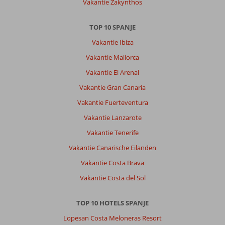
Vakantie Zakynthos
Alameda
voelde
het
TOP 10 SPANJE
opnieuw
Vakantie Ibiza
als
thuiskomen
Vakantie Mallorca
op
Vakantie El Arenal
Fuerteventura.
Vakantie Gran Canaria
Algemene indruk
8
Eten
10
Vakantie Fuerteventura
Ligging
10
Kamers
8
Service
10
Kindvriendelijk
10
Vakantie Lanzarote
Prijs/kwaliteit
10
Wifi kwaliteit
10
Vakantie Tenerife
Vakantie Canarische Eilanden
Anoniem
9,0
Vakantie Costa Brava
Nederland
Vakantie Costa del Sol
Met partner
,
07 mei 2026
TOP 10 HOTELS SPANJE
Lopesan Costa Meloneras Resort