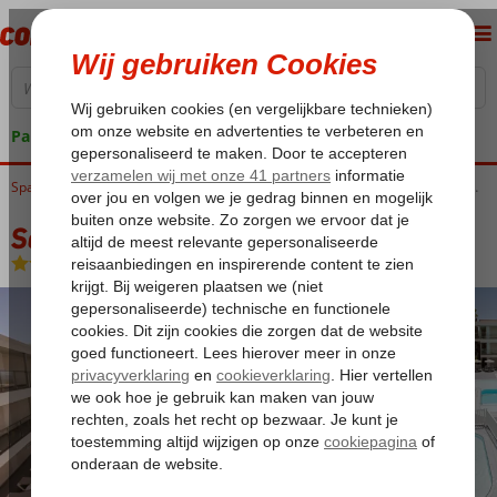
Pakketgarantie
Home
Spanje
Canarische Eilanden
Fuerteventura
Jandia
Servatur Alameda De Jandia
Servatur Alameda De Jandia
Logies
-
Appartement