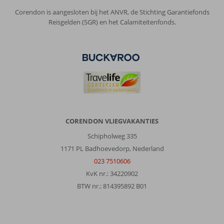
uitstekend,
Corendon is aangesloten bij het ANVR, de Stichting Garantiefonds
appartementen
Reisgelden (SGR) en het Calamiteitenfonds.
worden
alleen
slechts
2
x
per
week
schoongemaakt,
jammer.
De
CORENDON VLIEGVAKANTIES
appartementen
liggen
Schipholweg 335
tegenover
1171 PL Badhoevedorp, Nederland
een
023 7510606
aantal
KvK nr.: 34220902
discotheken,
waardoor
BTW nr.: 814395892 B01
's
nachts
heel