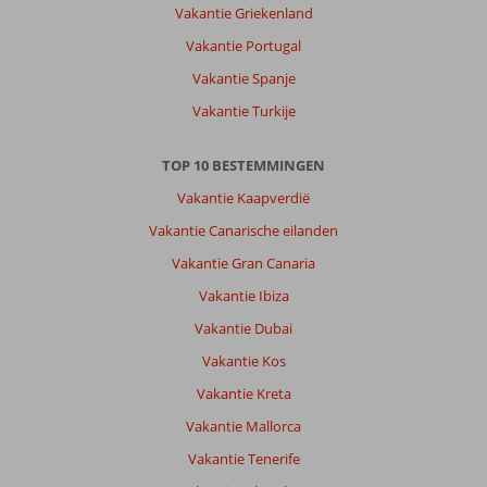
eerste
Vakantie Griekenland
vakantie
Vakantie Portugal
alleen
met
Vakantie Spanje
mn
Vakantie Turkije
kinderen
na
de
TOP 10 BESTEMMINGEN
scheiding.
Vakantie Kaapverdië
Over
Vakantie Canarische eilanden
Servatur
Vakantie Gran Canaria
Alameda
De
Vakantie Ibiza
Jandia:
Vakantie Dubai
Mede
Vakantie Kos
door
het
Vakantie Kreta
vriendelijke
Vakantie Mallorca
personeel
van
Vakantie Tenerife
Servatur