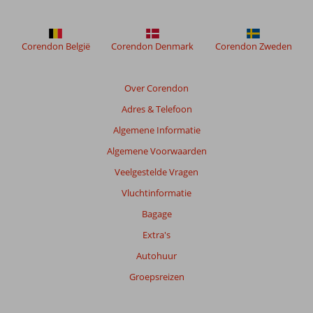
getoonde
beoordelingen
te
Corendon België
Corendon Denmark
Corendon Zweden
garanderen.
Meer
info
Over Corendon
over
onze
Adres & Telefoon
beoordelingen.
Algemene Informatie
Algemene Voorwaarden
Totale
score
Veelgestelde Vragen
Vluchtinformatie
Gebaseerd
op:
Bagage
15
Extra's
beoordelingen
Autohuur
Groepsreizen
Scoreverdeling
Algemene indruk
8,3
Eten
8,2