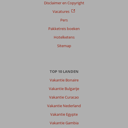
Gezin met jong(e) kind(eren)
Disclaimer en Copyright
,
15 juli 2026
Vacatures
Pers
Over
Pakketreis boeken
Jandia:
Hotelketens
Jarenlang
bekend
Sitemap
net
Fuerteventura.
Mooi
om
TOP 10 LANDEN
Jandia
eens
Vakantie Bonaire
als
Vakantie Bulgarije
basis
te
Vakantie Curacao
kiezen.
Vakantie Nederland
Erg
genoten
Vakantie Egypte
van
Vakantie Gambia
de