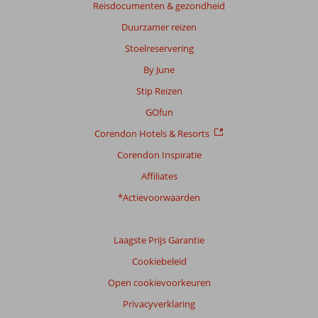
Ligging
8,8
Kamers
8,3
Reisdocumenten & gezondheid
Service
8,9
Kindvriendelijk
10
Duurzamer reizen
Prijs/kwaliteit
8,9
Wifi kwaliteit
6,9
Stoelreservering
Ervaringen
By June
van
Stip Reizen
onze
klanten
GOfun
Taal
Corendon Hotels & Resorts
Nederlands (NL) (15)
Corendon Inspiratie
Filter
Affiliates
reisgezelschap
Alle
*Actievoorwaarden
Sorteren
op
Laagste Prijs Garantie
datum (nieuw > oud)
Cookiebeleid
Open cookievoorkeuren
Anoniem
8,0
Privacyverklaring
Nederland