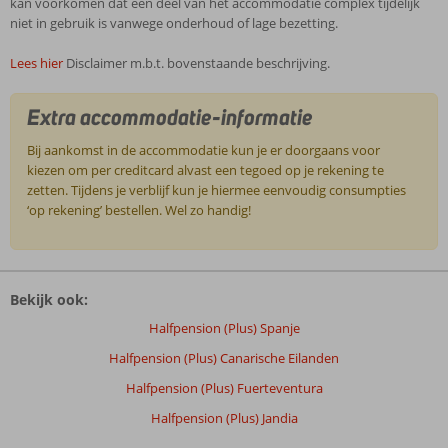
kan voorkomen dat een deel van het accommodatie complex tijdelijk
niet in gebruik is vanwege onderhoud of lage bezetting.
Lees hier
Disclaimer m.b.t. bovenstaande beschrijving.
Extra accommodatie-informatie
Bij aankomst in de accommodatie kun je er doorgaans voor
kiezen om per creditcard alvast een tegoed op je rekening te
zetten. Tijdens je verblijf kun je hiermee eenvoudig consumpties
‘op rekening’ bestellen. Wel zo handig!
De
beoordelingen
Bekijk ook:
zijn
door
Halfpension (Plus) Spanje
onze
Halfpension (Plus) Canarische Eilanden
klanten
geschreven
Halfpension (Plus) Fuerteventura
na
Halfpension (Plus) Jandia
hun
verblijf