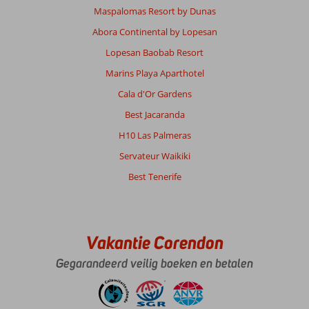
Over
Maspalomas Resort by Dunas
Jandia:
Abora Continental by Lopesan
Gezellige
plaats,
Lopesan Baobab Resort
prachtige
Marins Playa Aparthotel
stranden,
opvallend
Cala d'Or Gardens
schoon
Best Jacaranda
Over
H10 Las Palmeras
Servatur
Servateur Waikiki
Alameda
De
Best Tenerife
Jandia:
Servatur
Alameda
is
Vakantie Corendon
een
prima
Gegarandeerd veilig boeken en betalen
accomodatie,
service
is