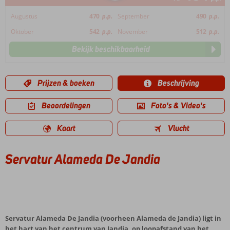
Augustus
470
p.p.
September
490
p.p.
Oktober
542
p.p.
November
512
p.p.
Bekijk beschikbaarheid
Prijzen & boeken
Beschrijving
Beoordelingen
Foto's & Video's
Kaart
Vlucht
Servatur Alameda De Jandia
Servatur Alameda De Jandia (voorheen Alameda de Jandia) ligt in
het hart van het centrum van Jandia, op loopafstand van het