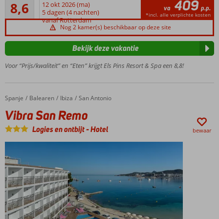
409
Aanrader
8,6
12 okt 2026 (ma)
Direct
va
p.p.
8
5 dagen (4 nachten)
aan
*incl. alle verplichte kosten
beoordelingen
vanaf Rotterdam
het
Nog 2 kamer(s) beschikbaar op deze site
strand!
Vele
Bekijk deze vakantie
activiteiten
Voor “Prijs/kwaliteit” en “Eten” krijgt Els Pins Resort & Spa een 8,8!
Prachtige
kamers
Halfpension
Spanje
Vibra San Remo
Home
Balearen
Ibiza
San Antonio
Plus ook
mogelijk
Vibra San Remo
Logies en ontbijt
-
Hotel
bewaar