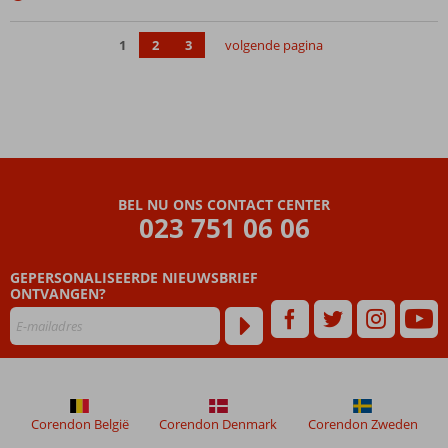
restaurants!
3
1
2
3
volgende pagina
zwembaden
Mooie
kamers
BEL NU ONS CONTACT CENTER
023 751 06 06
GEPERSONALISEERDE NIEUWSBRIEF
ONTVANGEN?
Corendon België
Corendon Denmark
Corendon Zweden