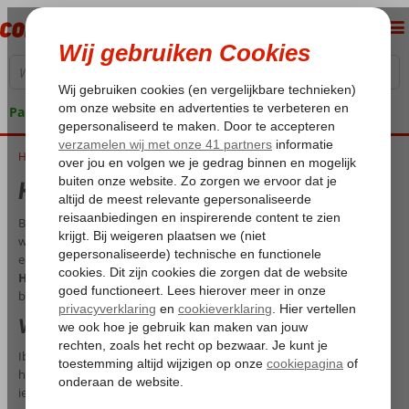
Pakketgarantie
Home
Herfstvakantie Ibiza
Herfstvakantie Ibiza
Ben je op zoek naar een onvergetelijke herfstvakantie? Dan hebben
wij dé bestemming voor jou: Ibiza! Geef toe, wie droomt er niet van
een prachtige nazomer door te brengen op dit magische eiland?
Herfstvakantie Ibiza
, dat is de ultieme mix van zon, zee, strand en
betoverende herfstkleuren.
Waarom herfstvakantie op Ibiza?
Ibiza staat bekend om zijn bruisende zomersfeer, maar wist je dat
het in de herfst nog steeds een echte parel is? De temperaturen zijn
ietsje milder, wat het perfect maakt om de natuurlijke schoonheid