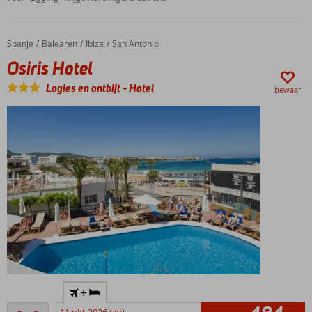
clubs
Ibiza-
Stad
Spanje
Osiris Hotel
Home
Balearen
Ibiza
San Antonio
op
Osiris Hotel
ca. 3
km
Logies en ontbijt
-
Hotel
bewaar
Moderne
kamers
Halfpension
of All
Inclusive
ook
mogelijk
Budget
+
prijstopper
Uitstekend