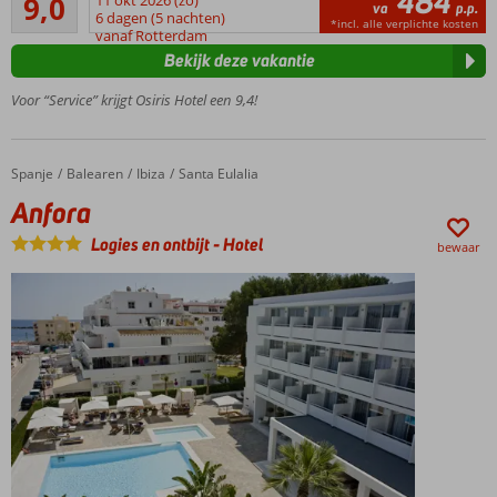
484
9,0
11 okt 2026 (zo)
Vlak
va
p.p.
53
6 dagen (5 nachten)
bij het
*incl. alle verplichte kosten
beoordelingen
vanaf Rotterdam
strand
Bekijk deze vakantie
Via de
boulevard
Voor “Service” krijgt Osiris Hotel een 9,4!
zo naar
het
centrum
Spanje
Anfora
Home
Balearen
Ibiza
Santa Eulalia
Lekker
Anfora
relaxen
bij het
Logies en ontbijt
-
Hotel
bewaar
zwembad
Halfpension
ook
mogelijk