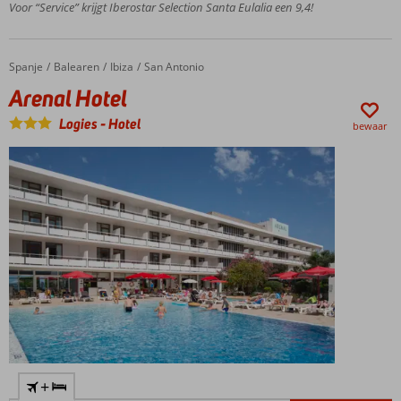
Voor “Service” krijgt Iberostar Selection Santa Eulalia een 9,4!
S'Argamassa
Beach
Kamers met
Spanje
Arenal Hotel
Home
Balearen
Ibiza
San Antonio
zwembadzicht,
Arenal Hotel
(zij)zeezicht en
priority
Logies
-
Hotel
bewaar
location
Op
loopafstand
van
hippiemarkt
Punta Arabi
Ook All
Inclusive
mogelijk
+