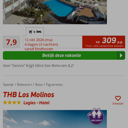
Prachtig
+
uitzicht
309
Goed
over de
7,9
12 okt 2026 (ma)
va
p.p.
49
baai
4 dagen (3 nachten)
*incl. alle verplichte kosten
beoordelingen
vanaf Eindhoven
van San
Bekijk deze vakantie
Antonio
Direct
Voor “Service” krijgt Vibra San Remo een 8,2!
aan het
strand,
vergeet
Spanje
THB Los Molinos
Home
Balearen
Ibiza
Figueretas
je
slippers
THB Los Molinos
niet
Logies
-
Hotel
bewaar
Overdag
relaxen bij
het
zwembad,
's avonds