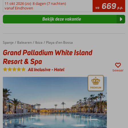
11 okt 2026 (zo)
8 dagen (7 nachten)
669
va
p.p.
vanaf Eindhoven
Bekijk deze vakantie
Spanje
Grand Palladium White Island Resort & Spa
Home
Balearen
Ibiza
Playa d'en Bossa
Grand Palladium White Island
Resort & Spa
All Inclusive
-
Hotel
bewaar