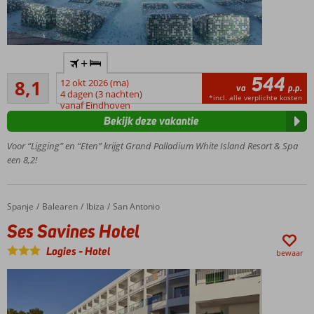
Zeer
+
populair op
544
Zeer goed
de
8,1
12 okt 2026 (ma)
va
p.p.
17
Nederlandse
4 dagen (3 nachten)
*incl. alle verplichte kosten
beoordelingen
vanaf Eindhoven
markt
Bekijk deze vakantie
Mooie
luxe
Voor “Ligging” en “Eten” krijgt Grand Palladium White Island Resort & Spa
uitstraling
een 8,2!
Meerdere
buitenzwembaden
met ligbedden
Spanje
Ses Savines Hotel
Home
Balearen
Ibiza
San Antonio
Loop zo
Ses Savines Hotel
het
zandstrand
Logies
-
Hotel
bewaar
op
3 à-la-carte
restaurants