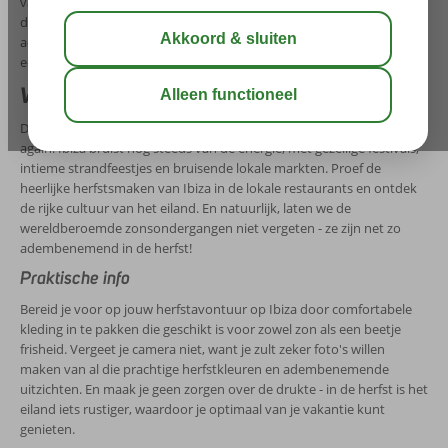
van het eiland te verkennen zonder oververhit te raken. Geniet van
de zon op je huid terwijl je door kleurrijke bossen wandelt of langs de
adembenemende kustlijn fietst.
Herfstvakantie op Ibiza
biedt je
een unieke kans om het eiland op een rustiger tempo te ervaren.
Wat te doen op Ibiza in de herfst?
Denk je dat het feestseizoen voorbij is zodra de zomer eindigt? Think
again! Ibiza bruist nog steeds van de energie, met gezellige festivals,
intieme strandfeestjes en bruisende lokale markten. Proef de
heerlijke herfstsmaken van Ibiza in de lokale restaurants en ontdek
de rijke cultuur van het eiland. En natuurlijk, laten we de
wereldberoemde zonsondergangen niet vergeten - ze zijn net zo
adembenemend in de herfst!
Praktische info
Bereid je voor op jouw herfstavontuur op Ibiza door comfortabele
kleding in te pakken die geschikt is voor zowel zon als een beetje
frisheid. Vergeet je camera niet, want je zult zeker foto's willen
maken van al die prachtige herfstkleuren en adembenemende
uitzichten. En maak je geen zorgen over de drukte - in de herfst is het
eiland iets rustiger, waardoor je optimaal van je vakantie kunt
genieten.