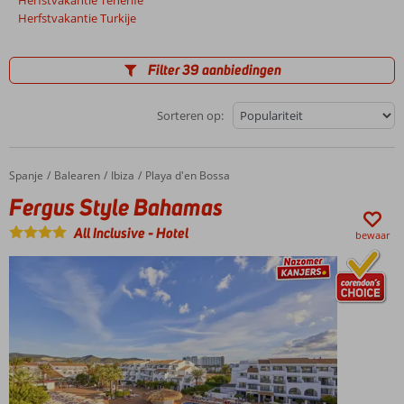
Herfstvakantie Tenerife
Herfstvakantie Turkije
Filter 39 aanbiedingen
Sorteren op:
Spanje
Fergus Style Bahamas
Home
Balearen
Ibiza
Playa d'en Bossa
Fergus Style Bahamas
All Inclusive
-
Hotel
bewaar