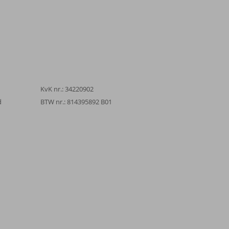
KvK nr.: 34220902
d
BTW nr.: 814395892 B01