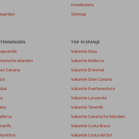
Hotelketens
waarden
Sitemap
8,1
ESTEMMINGEN
7,7
TOP 10 SPANJE
lijk
7,8
aapverdië
Vakantie Ibiza
it
7,6
narische eilanden
Vakantie Mallorca
ran Canaria
Vakantie El Arenal
Filter reisgezelschap
Sorteren op
iza
Vakantie Gran Canaria
Alle
datum (nieuw > oud)
ubai
Vakantie Fuerteventura
os
Vakantie Lanzarote
eta
Vakantie Tenerife
allorca
Vakantie Canarische Eilanden
nerife
Vakantie Costa Brava
akynthos
Vakantie Costa del Sol