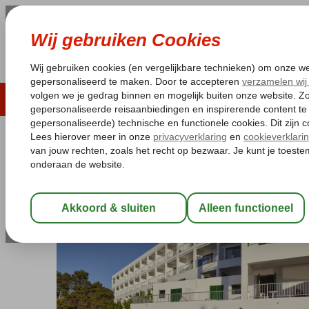
LAST MINUTE
ZOMER 2026
ZONVAKA
Pakketgarantie
Laagsteprijsgarantie*
Gratis
Spanje
Home
Balearen
Ibiza
San Antonio
Ses Savines Hotel
Ses Savines Hotel
Logies
-
Hotel