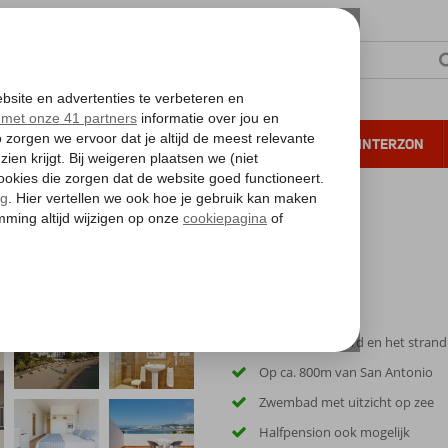
NTIE
VERRE REIZEN
ALL INCLUSIVE
WINTERZON
 annuleren*
Aan de boulevard en het strand
Op ca. 800m van San Antonio
Zwembad met uitzicht op zee
Halfpension ook mogelijk