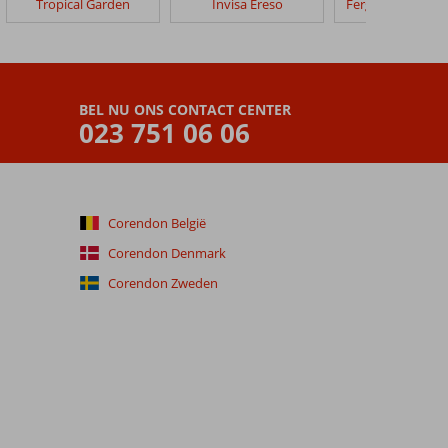
Tropical Garden
Invisa Ereso
Fergus Style Ba
BEL NU ONS CONTACT CENTER
023 751 06 06
Corendon België
Corendon Denmark
Corendon Zweden