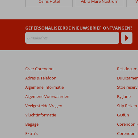
Osiris Hotel
Vibra Mare Nostrum
V
Beoordelingen
die
ouder
zijn
dan
GEPERSONALISEERDE NIEUWSBRIEF ONTVANGEN?
48
maanden
worden
niet
meer
weergegeven
Over Corendon
Reisdocum
om
de
Adres & Telefoon
Duurzamer 
relevantie
Algemene Informatie
Stoelreserv
van
de
Algemene Voorwaarden
By June
getoonde
Veelgestelde Vragen
Stip Reizen
beoordelingen
te
Vluchtinformatie
GOfun
garanderen.
Bagage
Corendon H
Meer
info
Extra's
Corendon I
over