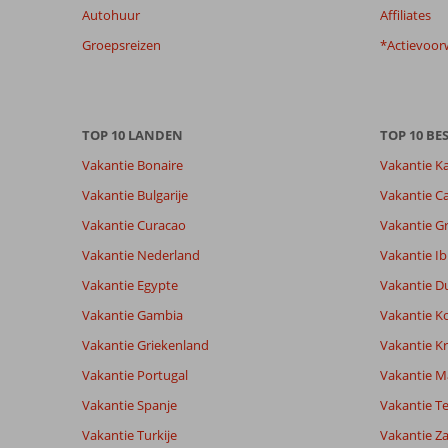
Autohuur
Affiliates
onze
beoordelingen.
Groepsreizen
*Actievoor
Totale score
Scoreverdeling
8,4
Algemene indruk
8,4
Eten
Gebaseerd op:
TOP 10 LANDEN
Ligging
8,9
TOP 10 B
Kamers
87
Zeer goed
Service
9,0
Kindvriende
Vakantie Bonaire
Vakantie K
beoordelingen
Prijs/kwaliteit
8,5
Wifi kwalite
Vakantie Bulgarije
Vakantie Ca
Vakantie Curacao
Vakantie G
Ervaringen
Taal
Vakantie Nederland
Vakantie Ib
van onze
Nederlands (NL) (75)
klanten
Vakantie Egypte
Vakantie D
Vakantie Gambia
Vakantie K
9,0
Vakantie Griekenland
Vakantie Kr
Over
Algemene indruk
9
Vakantie Portugal
Vakantie M
San
Ligging
9
Vakantie Spanje
Michele
Vakantie Te
Antonio:
Service
9
Nederland
Prijs/kwaliteit
8
Prachtig
Vakantie Turkije
Vakantie Z