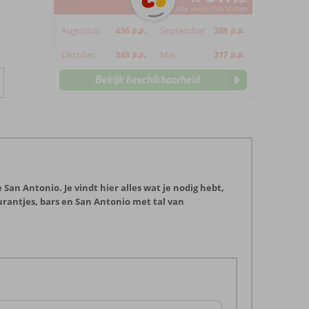
*incl. alle verplichte kosten
Augustus
436
p.p.
September
388
p.p.
Oktober
348
p.p.
Mei
317
p.p.
Bekijk beschikbaarheid
San Antonio. Je vindt hier alles wat je nodig hebt,
urantjes, bars en San Antonio met tal van