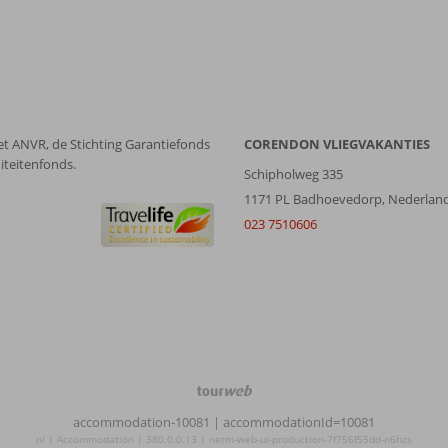
et ANVR, de Stichting Garantiefonds
CORENDON VLIEGVAKANTIES
iteitenfonds.
Schipholweg 335
1171 PL Badhoevedorp, Nederlan
023 7510606
TourWeb
©
accommodation-10081
| accommodationId=10081
NetMatch
nl | Accommodation | 380.0.0.13 | netm-web-ui-production-7f756f55dd-n6hzs