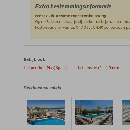
Extra bestemmingsinformatie
Ecotax - duurzame toeristenbelasting
Op de Balearen betaal je bij aankomst in je accommoda
kosten variëren van ca. € 1,10 tot € 4,40 per persoon 
De
beoordelingen
zijn
Bekijk ook:
door
onze
Halfpension (Plus) Spanje
Halfpension (Plus) Balearen
klanten
geschreven
na
Gerelateerde hotels
hun
verblijf
in
Ses
Savines
Hotel