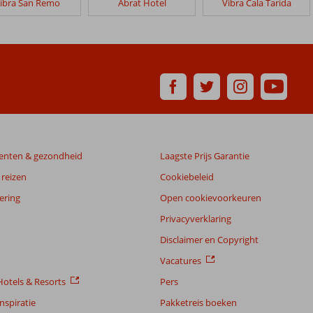
ibra San Remo
Abrat Hotel
Vibra Cala Tarida
enten & gezondheid
Laagste Prijs Garantie
reizen
Cookiebeleid
ering
Open cookievoorkeuren
Privacyverklaring
Disclaimer en Copyright
Vacatures
otels & Resorts
Pers
nspiratie
Pakketreis boeken