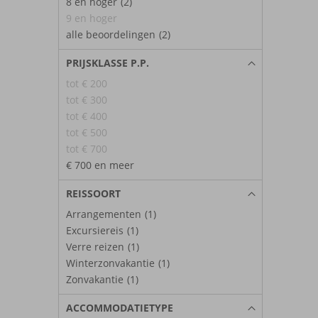
8 en hoger
(2)
9 en hoger
alle beoordelingen
(2)
PRIJSKLASSE P.P.
tot € 200
tot € 300
tot € 400
tot € 500
tot € 700
€ 700 en meer
REISSOORT
Arrangementen
(1)
Excursiereis
(1)
Verre reizen
(1)
Winterzonvakantie
(1)
Zonvakantie
(1)
ACCOMMODATIETYPE