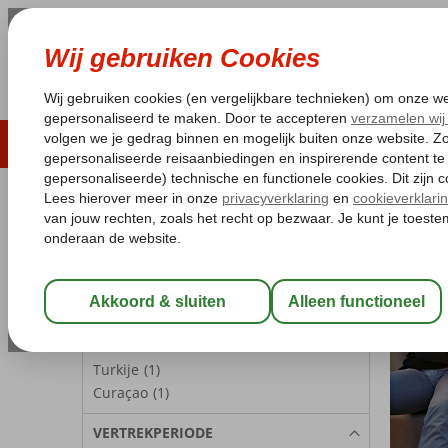
LAST MINUTE
ZOMER 2026
ZONVAKA
Pakketgarantie
Laagsteprijsgarantie*
Gratis
REISGEZELSCHAP
Kamer 1:
2 Personen
Wijzig Reisgezelschap
BESTEMMINGEN
Turkije
(1)
Curaçao
(1)
VERTREKPERIODE