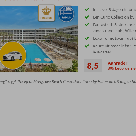
Inclusief 3 dagen huura
Een Curio Collection by 
Fantastisch 5-sterrenre
zandstrand, nabij Wille
Luxe, ruime (swim-up) 
Keuze uit maar liefst 9 
à-la-carte!
8,5
Aanrader
809 beoordeling
ing” krijgt The Rif at Mangrove Beach Corendon, Curio by Hilton incl. 3 dagen h