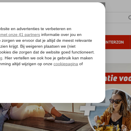
NTIE
VERRE REIZEN
ALL INCLUSIVE
WINTERZON
 annuleren*