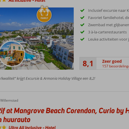
All Inclusive
-
Hotel
Inclusief excursie naar K
Favoriet familiehotel, d
Zwembad met glijbane
3 à-la-carterestaurants
Leuke activiteiten voor
8,1
Zeer goed
157 beoordeling
/kwaliteit” krijgt Excursie & Armonia Holiday Village een 8,2!
Willemstad
if at Mangrove Beach Corendon, Curio by Hi
n huurauto
Ultra All Inclusive
-
Hotel