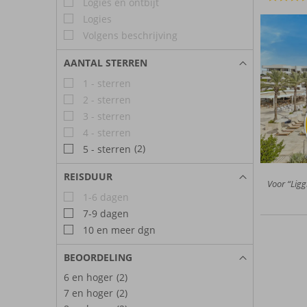
Logies en ontbijt
Logies
Volgens beschrijving
AANTAL STERREN
1 - sterren
2 - sterren
3 - sterren
4 - sterren
(2)
5 - sterren
REISDUUR
Voor “Ligg
1-6 dagen
7-9 dagen
10 en meer dgn
BEOORDELING
6 en hoger
(2)
7 en hoger
(2)