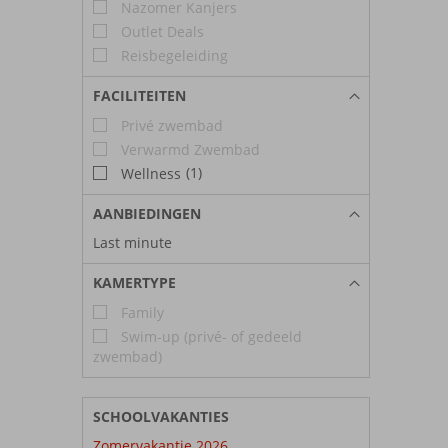
Nazomer Kanjers
Outlet Deals
Reisbegeleiding
FACILITEITEN
Privé zwembad
Verwarmd Zwembad
(1)
Wellness
AANBIEDINGEN
Last minute
KAMERTYPE
Family
Swim-up (privé- of gedeeld
zwembad)
SCHOOLVAKANTIES
Zomervakantie 2026