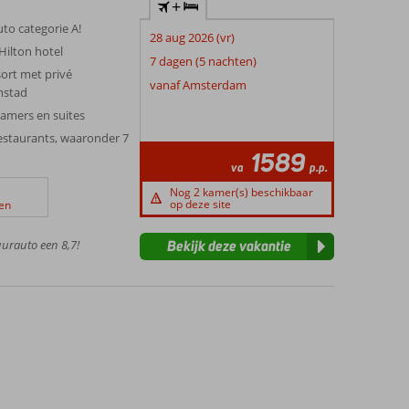
+
uto categorie A!
28 aug 2026 (vr)
Hilton hotel
7 dagen (5 nachten)
sort met privé
vanaf Amsterdam
mstad
kamers en suites
restaurants, waaronder 7
1589
va
p.p.
Nog 2 kamer(s) beschikbaar
op deze site
en
uurauto een 8,7!
Bekijk deze vakantie