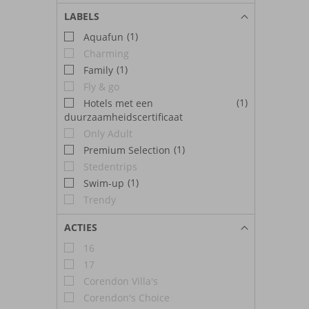
LABELS
(1)
Aquafun
Charming
(1)
Family
Fly & go
(1)
Hotels met een
duurzaamheidscertificaat
Only Adult
(1)
Premium Selection
Stedentrips
(1)
Swim-up
Trendy
ACTIES
16
17
Corendon Villa's
Corendon's Choice