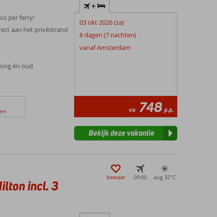
+
os per ferry!
03 okt 2026 (za)
irect aan het privéstrand
8 dagen (7 nachten)
n
vanaf Amsterdam
 jong én oud
748
va
p.p.
en
Bekijk deze vakantie
bewaar
09:00
aug 32°
C
lton incl. 3