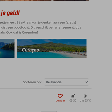
je geld!
eetje meer. Bij extra's kun je denken aan een (gratis)
juist een boottocht. Dit verschilt per arrangement, dus
als
. Ook dat is Corendon!
Curaçao
Sorteren op:
bewaar
03:30
okt 23°
C