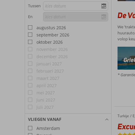
Tussen
De Va
En
We 'trakte
augustus 2026
huurauto,
september 2026
volop keu
oktober 2026
november 2026
december 2026
Grie
januari 2027
februari 2027
* Garanti
maart 2027
april 2027
mei 2027
juni 2027
juli 2027
Turkije
Excursie & Armonia Holiday Village
Home
E
VLIEGEN VANAF
Excur
Amsterdam