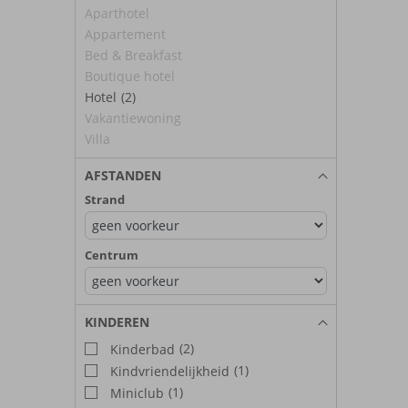
Aparthotel
Appartement
Bed & Breakfast
Boutique hotel
Hotel
(2)
Vakantiewoning
Villa
AFSTANDEN
Strand
Centrum
KINDEREN
(2)
Kinderbad
(1)
Kindvriendelijkheid
(1)
Miniclub