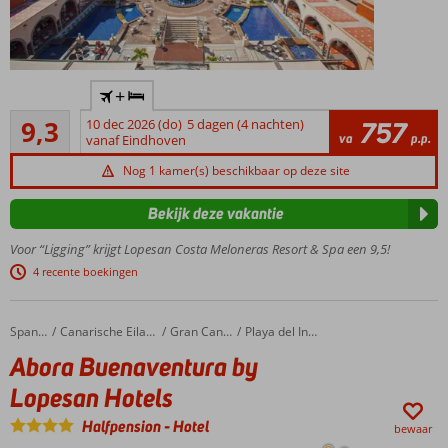
Een top
+
hotel op
Uitstekend
een
9,3
10 dec 2026 (do)
5 dagen (4 nachten)
757
340
va
p.p.
toplocatie!
vanaf Eindhoven
beoordelingen
"OM
Nog 1 kamer(s) beschikbaar op deze site
Spa"
van
Bekijk deze vakantie
3.500
m2
Voor “Ligging” krijgt Lopesan Costa Meloneras Resort & Spa een 9,5!
Een
4 recente boekingen
tropische
tuin vol met
zwembaden
Abora Buenaventura by Lopesan Hotels
Home
Spanje
Canarische Eilanden
Gran Canaria
Playa del Ingles
Ook te
Abora Buenaventura by
boeken
Lopesan Hotels
o.b.v.
Halfpension
Halfpension
-
Hotel
bewaar