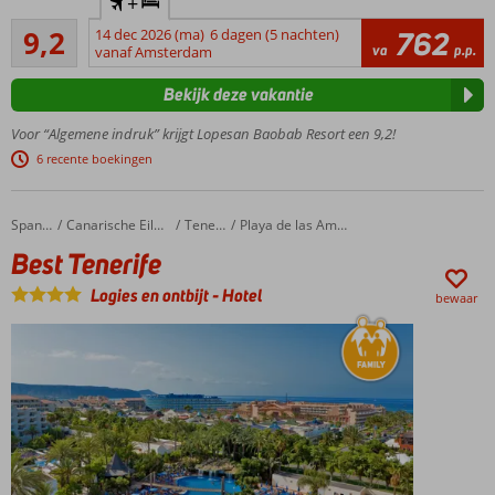
+
Afrikaanse
Uitstekend
sferen in
9,2
14 dec 2026 (ma)
6 dagen (5 nachten)
762
419
va
p.p.
dit
vanaf Amsterdam
beoordelingen
veelzijdige
Bekijk deze vakantie
resort in
Meloneras
Voor “Algemene indruk” krijgt Lopesan Baobab Resort een 9,2!
5 zwembaden en 2
6 recente boekingen
kinderzwembaden
Halfpension
en
Best Tenerife
Home
Spanje
Canarische Eilanden
Tenerife
Playa de las Americas
Volpension
Best Tenerife
ook
mogelijk
Logies en ontbijt
-
Hotel
bewaar
UNIQUE
by
Lopesan:
ultieme
vakantie
ervaring