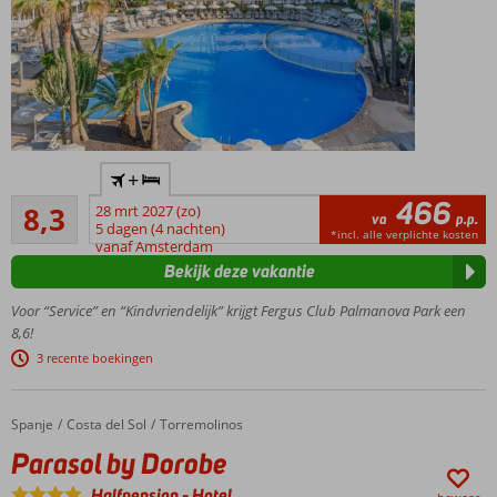
naar het
strand
All
Inclusive
ook
mogelijk
Modern
+
(familie)hotel,
466
Zeer goed
nabij strand
8,3
28 mrt 2027 (zo)
va
p.p.
646
en boulevard
5 dagen (4 nachten)
*incl. alle verplichte kosten
beoordelingen
vanaf Amsterdam
2 heerlijke
Bekijk deze vakantie
stranden
met
Voor “Service” en “Kindvriendelijk” krijgt Fergus Club Palmanova Park een
helderblauw
8,6!
water en fijn
3 recente boekingen
zand
Gezellige
boulevard
Spanje
Parasol by Dorobe
Home
Costa del Sol
Torremolinos
met
Parasol by Dorobe
restaurants,
terrasjes en
Halfpension
-
Hotel