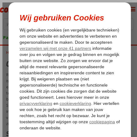
Pakketgarantie
Home
Overwinteren in Spanje
Overwinteren in Spanje
Regen, gure wind, sneeuw, kou, voornamelijk alles behalve zon. Dat
is kort samengevat het winterweer in Nederland. De een houdt
ervan, de ander rent er het liefst voor weg. En zover hoef je niet eens
te rennen, want de zon is dichterbij dan je denkt! Spanje staat
bekend als perfecte bestemming om te overwinteren. De zuid-
Spaanse kust geniet nog van een behoorlijk aantal zonuren terwijl je
in Nederland niet eens gek opkijkt als er sneeuwvlokken uit de lucht
vallen. Al bekend met de Canarische Eilanden? Dé plek waar je moet
zijn als je wilt overwinteren in Spanje. Laat de winter maar komen!
Spanje in de winter; de zon is dichterbij dan je