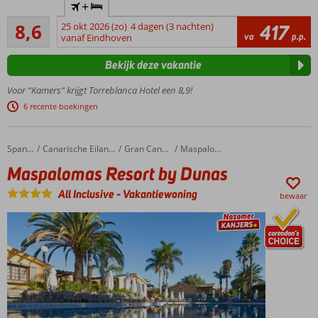
+
loopafstand
Aanrader
van het
8,6
25 okt 2026 (zo)
4 dagen (3 nachten)
417
969
va
p.p.
strand en
vanaf Eindhoven
beoordelingen
de
Bekijk deze vakantie
boulevard
Treinstation
Voor “Kamers” krijgt Torreblanca Hotel een 8,9!
om de hoek
6 recente boekingen
Snel in
Torremolinos
of Malaga
Maspalomas Resort by Dunas
Home
Spanje
Canarische Eilanden
Gran Canaria
Maspalomas
Heerlijke
Maspalomas Resort by Dunas
tuin met 2
zwembaden
All Inclusive
-
Vakantiewoning
bewaar
All
inclusive
genieten!