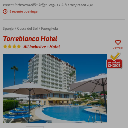
splash pool
Voor “Kindvriendelijk” krijgt Fergus Club Europa een 8,6!
voor de kids
8 recente boekingen
Op korte
afstand van
Paguera,
Spanje
Torreblanca Hotel
Home
Costa del Sol
Fuengirola
gratis
Torreblanca Hotel
shuttleservice
Gevarieerd
All Inclusive
-
Hotel
bewaar
animatieprogramma
Boek
een
kamer
of suite
met
Magnus
service
Op