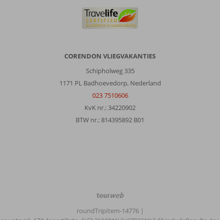
CORENDON VLIEGVAKANTIES
Schipholweg 335
1171 PL Badhoevedorp, Nederland
023 7510606
KvK nr.: 34220902
BTW nr.: 814395892 B01
TourWeb
©
roundTripItem-14776
|
NetMatch