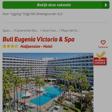
Een buffet- en
Bekijk deze vakantie
à-la-
carterestaurant
Voor “Ligging” krijgt MS Amaragua een 9,2!
Zwembad
met
uitzicht
Bull Eugenia Victoria & Spa
Home
Spanje
Canarische Eilanden
Gran Canaria
Playa del Ingles
over zee
Bull Eugenia Victoria & Spa
Op
loopafstand
Halfpension
-
Hotel
bewaar
van hartje
Carihuela
Halfpension
ook
mogelijk