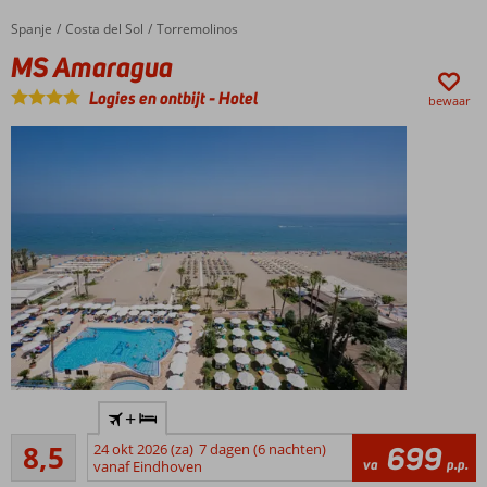
glijbanen
Boek
Spanje
MS Amaragua
Home
Costa del Sol
Torremolinos
een
MS Amaragua
suite
met
Logies en ontbijt
-
Hotel
bewaar
Magnus
service
Ruime en
comfortabele
kamers voor
5 personen
met aparte
slaapkamer!
Verbeterd
All
Inclusive
concept
Aan de
+
boulevard
Aanrader
en het
8,5
24 okt 2026 (za)
7 dagen (6 nachten)
699
331
va
p.p.
strand
vanaf Eindhoven
beoordelingen