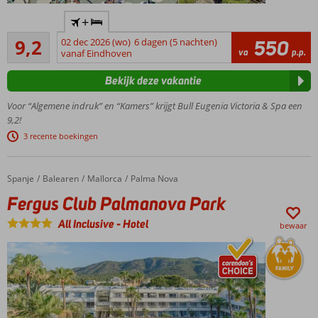
Absolute
+
favoriet bij
Uitstekend
Nederlandse
9,2
02 dec 2026 (wo)
6 dagen (5 nachten)
550
21
va
p.p.
vakantiegangers!
vanaf Eindhoven
beoordelingen
In het
Bekijk deze vakantie
centrum
van
Voor “Algemene indruk” en “Kamers” krijgt Bull Eugenia Victoria & Spa een
Playa
9,2!
del
3 recente boekingen
Inglés
Gratis toegang
tot het
Spanje
Fergus Club Palmanova Park
Home
Balearen
Mallorca
Palma Nova
uitgebreide
Fergus Club Palmanova Park
wellnesscenter
Relax op
All Inclusive
-
Hotel
bewaar
het
dakterras
met
bubbelbad
Gratis
shuttleservice