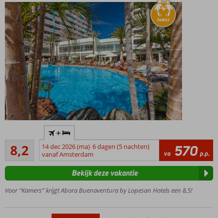
Centraal
+
gelegen,
Zeer goed
nabij
8,2
14 dec 2026 (ma)
6 dagen (5 nachten)
570
274
va
p.p.
het
vanaf Amsterdam
beoordelingen
strand
Bekijk deze vakantie
Animatie
voor
Voor “Kamers” krijgt Abora Buenaventura by Lopesan Hotels een 8,5!
jong en
oud
…
Niet 1, maar