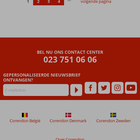
1
2
3
4
volgende pagina
2 grote
zwembaden
Stranddag?
Gebruik de
gratis
shuttle
Ook
BEL NU ONS CONTACT CENTER
o.b.v. All
023 751 06 06
Inclusive
mogelijk
GEPERSONALISEERDE NIEUWSBRIEF
ONTVANGEN?
Corendon België
Corendon Denmark
Corendon Zweden
Over Corendon