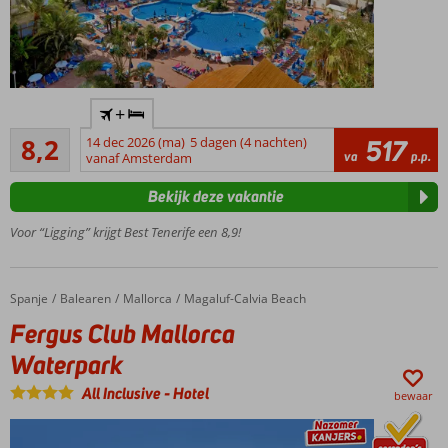
Goed,
+
beter:
Zeer goed
Best
8,2
14 dec 2026 (ma)
5 dagen (4 nachten)
517
540
va
p.p.
Tenerife!
vanaf Amsterdam
beoordelingen
Subtropische
Bekijk deze vakantie
tuin, prachtig
zeg
Voor “Ligging” krijgt Best Tenerife een 8,9!
Het
zandstrand
op
Spanje
Fergus Club Mallorca Waterpark
Home
Balearen
Mallorca
Magaluf-Calvia Beach
steenworp
Fergus Club Mallorca
afstand
Fantastische
Waterpark
reis voor de
All Inclusive
-
Hotel
beste prijs
bewaar
Dagje Siam
Waterpark?