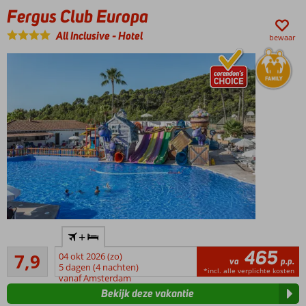
Fergus Club Europa
All Inclusive
-
Hotel
bewaar
Ruim
+
opgezet
465
Goed
familieresort
7,9
04 okt 2026 (zo)
va
p.p.
839
met volop
5 dagen (4 nachten)
*incl. alle verplichte kosten
beoordelingen
vanaf Amsterdam
faciliteiten
Bekijk deze vakantie
Spetterende