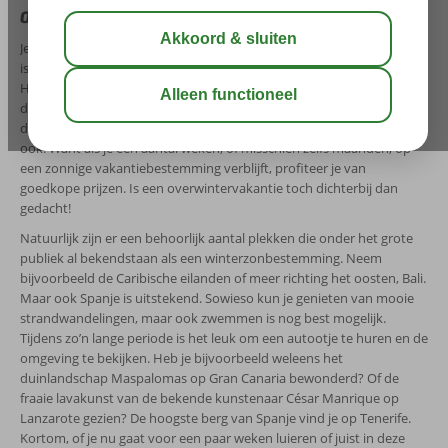
denkt
Je staat er misschien niet bij stil, maar in het zuidelijk gelegen Spanje
is het toch vaak een stuk warmer dan in ons koude kikkerlandje.
Helemaal zo gek niet, maar met die harde windstoten bij ons niet
direct iets waar je aan denkt. Altijd al het liefst 365 dagen per jaar in
de zon willen vertoeven? Dat kan! En nog voor een voordelige prijs
ook. Want als je een aantal weken, of misschien zelfs maanden, op
een zonnige vakantiebestemming verblijft, profiteer je van
goedkope prijzen. Is een overwintervakantie toch dichterbij dan
gedacht!
Natuurlijk zijn er een behoorlijk aantal plekken die onder het grote
publiek al bekendstaan als een winterzonbestemming. Neem
bijvoorbeeld de Caribische eilanden of meer richting het oosten, Bali.
Maar ook Spanje is uitstekend. Sowieso kun je genieten van mooie
strandwandelingen, maar ook zwemmen is nog best mogelijk.
Tijdens zo’n lange periode is het leuk om een autootje te huren en de
omgeving te bekijken. Heb je bijvoorbeeld weleens het
duinlandschap Maspalomas op Gran Canaria bewonderd? Of de
fraaie lavakunst van de bekende kunstenaar César Manrique op
Lanzarote gezien? De hoogste berg van Spanje vind je op Tenerife.
Kortom, of je nu gaat voor een paar weken luieren of juist in deze