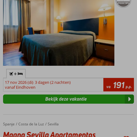
+
17 nov 2026 (di)
3 dagen (2 nachten)
191
va
p.p.
vanaf Eindhoven
Bekijk deze vakantie
Spanje
Magna Sevilla Apartamentos
Home
Costa de la Luz
Sevilla
Magna Sevilla Apartamentos