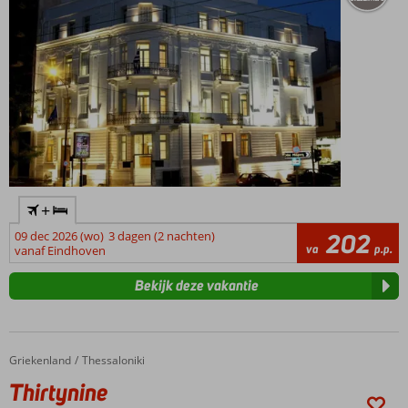
+
09 dec 2026 (wo)
3 dagen (2 nachten)
202
va
p.p.
vanaf Eindhoven
Bekijk deze vakantie
Griekenland
Thirtynine
Home
Thessaloniki
Thirtynine