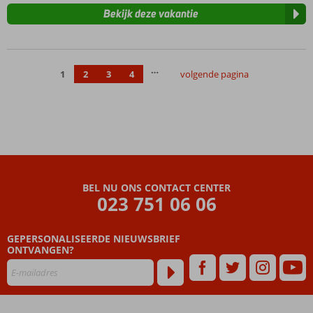
Bekijk deze vakantie
…
1
2
3
4
volgende pagina
BEL NU ONS CONTACT CENTER
023 751 06 06
GEPERSONALISEERDE NIEUWSBRIEF
ONTVANGEN?