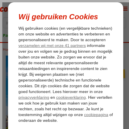
Pakketgarantie
Home
Stedentrips
STEDENTRIPS
VLUCHT + HOTEL