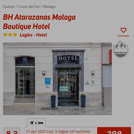
Spanje
BH Atarazanas Malaga Boutique Hotel
Home
Costa del Sol
Malaga
BH Atarazanas Malaga
Boutique Hotel
Logies
-
Hotel
bewaar
Gelegen
+
in het
Zeer goed
centrum
8,3
11 apr 2027 (zo)
5 dagen (4 nachten)
398