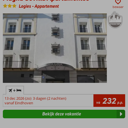
Logies
-
Appartement
bewaar
+
13 dec 2026 (zo)
3 dagen (2 nachten)
232
va
p.p.
vanaf Eindhoven
Bekijk deze vakantie