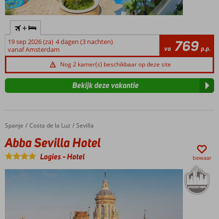
+
19 sep 2026 (za)
4 dagen (3 nachten)
769
va
p.p.
vanaf Amsterdam
Nog 2 kamer(s) beschikbaar op deze site
Bekijk deze vakantie
Spanje
Abba Sevilla Hotel
Home
Costa de la Luz
Sevilla
Abba Sevilla Hotel
Logies
-
Hotel
bewaar