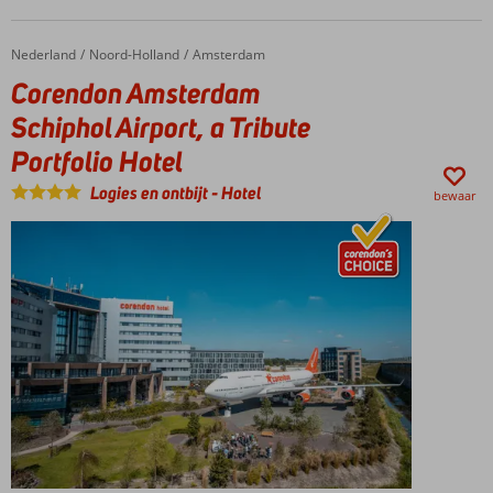
Nederland
Corendon Amsterdam Schiphol Airport, a Tribute Portfolio Hotel
Home
Noord-Holland
Amsterdam
Corendon Amsterdam
Schiphol Airport, a Tribute
Portfolio Hotel
Logies en ontbijt
-
Hotel
bewaar