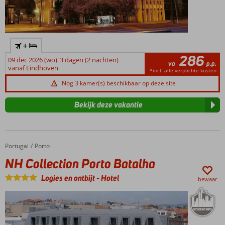
+
286
09 dec 2026 (wo)
3 dagen (2 nachten)
va
p.p.
vanaf Eindhoven
*incl. alle verplichte kosten
Nog 3 kamer(s) beschikbaar op deze site
Bekijk deze vakantie
Portugal
NH Collection Porto Batalha
Home
Porto
NH Collection Porto Batalha
Logies en ontbijt
-
Hotel
bewaar