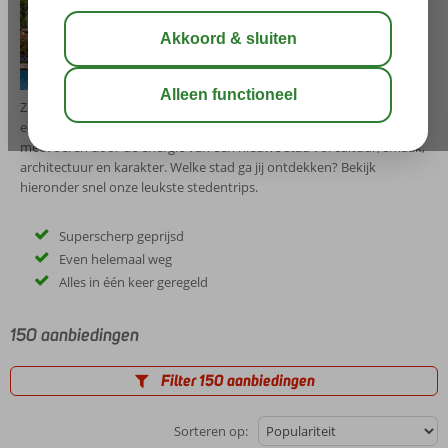
Toon Stedentrips
Zin om er even tussenuit te gaan? Ga op stedentrip! Perfect als je er
een aantal dagen – of gewoon wat langer – tussenuit wilt. Laat je
meevoeren door de energie van een nieuwe stad vol cultuur, smaak,
architectuur en karakter. Welke stad ga jij ontdekken? Bekijk
hieronder snel onze leukste stedentrips.
Superscherp geprijsd
Even helemaal weg
Alles in één keer geregeld
150 aanbiedingen
Filter 150 aanbiedingen
Sorteren op: