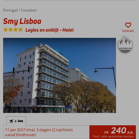
Portugal
Smy Lisboa
Home
Lissabon
Smy Lisboa
Logies en ontbijt
-
Hotel
bewaar
+
240
11 jan 2027 (ma)
3 dagen (2 nachten)
va
p.p.
vanaf Eindhoven
*incl. alle verplichte kosten