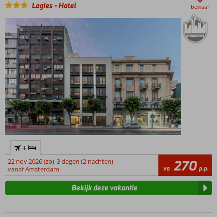
Logies
-
Hotel
bewaar
+
22 nov 2026 (zo)
3 dagen (2 nachten)
270
va
p.p.
vanaf Amsterdam
Bekijk deze vakantie