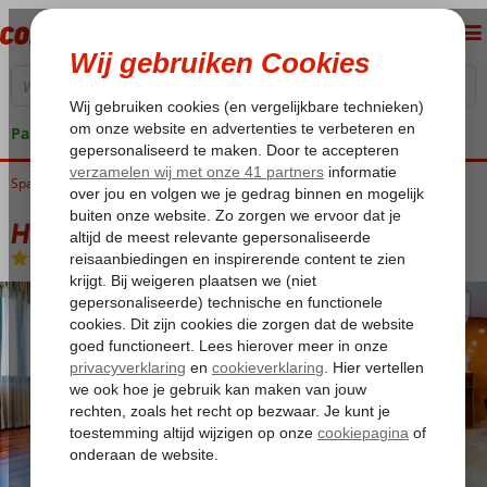
Pakketgarantie
Spanje
Home
Costa del Azahar
Valencia
Hotel Villacarlos
Hotel Villacarlos
Logies
-
Hotel