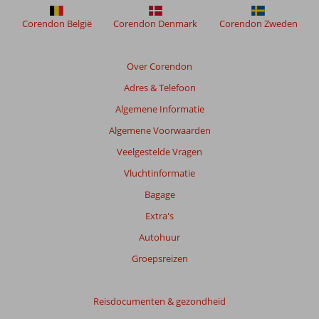
Corendon België
Corendon Denmark
Corendon Zweden
Beoordelingen
die
ouder
Over Corendon
zijn
Adres & Telefoon
dan
48
Algemene Informatie
maanden
Algemene Voorwaarden
worden
niet
Veelgestelde Vragen
meer
Vluchtinformatie
weergegeven
om
Bagage
de
Extra's
relevantie
van
Autohuur
de
Groepsreizen
getoonde
beoordelingen
te
Reisdocumenten & gezondheid
garanderen.
Meer