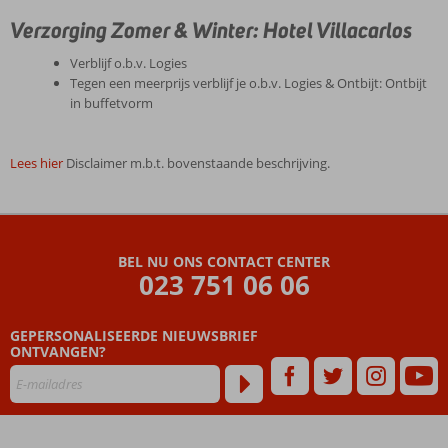
Verzorging Zomer & Winter: Hotel Villacarlos
Verblijf o.b.v. Logies
Tegen een meerprijs verblijf je o.b.v. Logies & Ontbijt: Ontbijt
in buffetvorm
Lees hier
Disclaimer m.b.t. bovenstaande beschrijving.
De
beoordelingen
zijn
BEL NU ONS CONTACT CENTER
door
023 751 06 06
onze
klanten
geschreven
GEPERSONALISEERDE NIEUWSBRIEF
na
ONTVANGEN?
hun
verblijf
in
Hotel
Villacarlos