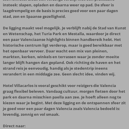
insteek: slapen, opladen en daarna weer op pad. De sfeer is
laagdrempelig en de basis is precies goed voor een paar dagen
stad, zon en Spaanse gezelligheid.
De ligging maakt veel mogelijk. Je verblijft nabij de Stad van Kunst
en Wetenschap, het Turia Park en Mestalla, waardoor je direct
een paar Valenciaanse highlights binnen handbereik hebt. Het
historische centrum ligt verderop, maar is goed bereikbaar met
het openbaar vervoer. Daar wacht een mix van pleinen,
markten, kerken, winkels en terrassen waar je zonder moeite
langer blijft hangen dan gepland. Ook richting de haven en het
strand reis je eenvoudig, handig als je stedentrip ineens
verandert in een middagje zee. Geen slecht idee, vinden wij.
Hotel Villacarlos is vooral geschikt voor reizigers die Valencia
graag flexibel beleven. Vandaag cultuur, morgen fietsen door het
park en daarna misschien paella aan zee. Je hoeft alleen nog te
kiezen waar je begint. Met deze ligging en de ontspannen sfeer zit
je goed voor een paar dagen Valencia zoals Valencia bedoeld is:
levendig, zonnig en vol smaak.
Direct naar: