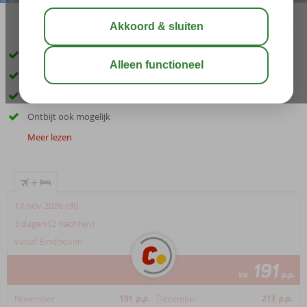
delen
bewaar
Stad, strand en cultuur goed bereikbaar
Nabij diverse bezienswaardigheden
Ideaal voor een veelzijdige stedentrip
Ontbijt ook mogelijk
Meer lezen
+
17 nov 2026 (di)
3 dagen (2 nachten)
vanaf Eindhoven
191
va
p.p.
November
191
p.p.
December
213
p.p.