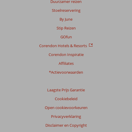
Duurzamer reizen
info
Stoelreservering
over
onze
By June
beoordelingen.
Stip Reizen
GOfun
Corendon Hotels & Resorts
Corendon Inspiratie
Affiliates
*Actievoorwaarden
Laagste Prijs Garantie
Cookiebeleid
Open cookievoorkeuren
Privacyverklaring
Disclaimer en Copyright