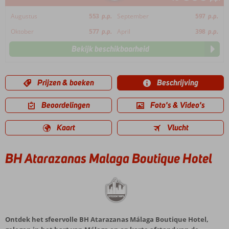
Augustus
553
p.p.
September
597
p.p.
Oktober
577
p.p.
April
398
p.p.
Bekijk beschikbaarheid
Prijzen & boeken
Beschrijving
Beoordelingen
Foto's & Video's
Kaart
Vlucht
BH Atarazanas Malaga Boutique Hotel
Ontdek het sfeervolle BH Atarazanas Málaga Boutique Hotel,