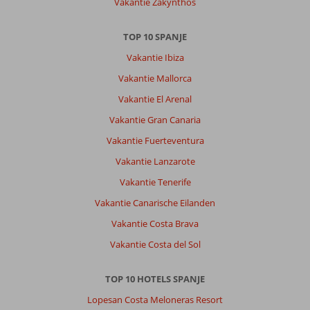
Vakantie Zakynthos
.
Het
was
TOP 10 SPANJE
erg
Vakantie Ibiza
krap
,
Vakantie Mallorca
kon
Vakantie El Arenal
niet
langs
Vakantie Gran Canaria
mekaar
Vakantie Fuerteventura
heen
lopen
Vakantie Lanzarote
Vakantie Tenerife
Algemene indruk
7
Eten
8
Ligging
7
Kamers
6
Vakantie Canarische Eilanden
Service
9
Kindvriendelijk
-
Vakantie Costa Brava
Prijs/kwaliteit
8
Wifi kwaliteit
2
Vakantie Costa del Sol
TOP 10 HOTELS SPANJE
Lopesan Costa Meloneras Resort