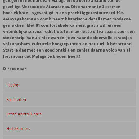
gelegen in het hart van Málaga en op korte afstand van de
gezellige Mercado de Atarazanas. Dit charmante 3-sterren
boetiekhotel is gevestigd in een prachtig gerestaureerd 19e-
eeuws gebouw en combineert historische details met moderne
gemakken. Met 81 comfortabele kamers, gratis wifi en een
vriendelijke service is dit hotel een perfecte uitvalsbasis voor een
stedentrip. Vanuit hier wandel je zo naar de sfeervolle straatjes
vol tapasbars, culturele hoogtepunten en natuurlijk het strand.
Start je dag met een goed ontbijt en geniet daarna volop van al
het moois dat Málaga te bieden heeft!
Direct naar:
Ligging
Faciliteiten
Restaurants & bars
Hotelkamers