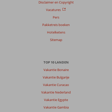
Disclaimer en Copyright
Alle
Vacatures
Sorteren
op
Pers
datum (nieuw > oud)
Pakketreis boeken
Hotelketens
Gerardine
7,0
Sitemap
Nederland
Met partner
,
25 januari 2026
TOP 10 LANDEN
Over
Vakantie Bonaire
Malaga:
Vakantie Bulgarije
Een
Vakantie Curacao
stad
met
Vakantie Nederland
veel
Vakantie Egypte
bezienswaardigheden
en
Vakantie Gambia
mogelijkheden