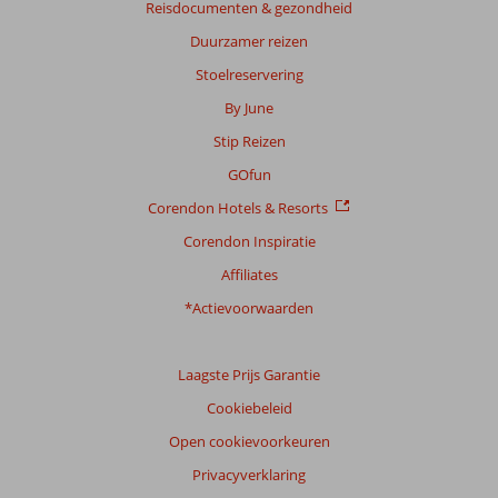
Reisdocumenten & gezondheid
Gebaseerd
Duurzamer reizen
op:
3
Stoelreservering
beoordelingen
By June
Stip Reizen
Scoreverdeling
GOfun
Algemene indruk
8,3
Eten
8,0
Corendon Hotels & Resorts
Ligging
8,7
Kamers
7,7
Service
9,0
Kindvriendelijk
-
Corendon Inspiratie
Prijs/kwaliteit
8,7
Wifi kwaliteit
4,3
Affiliates
*Actievoorwaarden
Ervaringen
van
onze
klanten
Laagste Prijs Garantie
Taal
Cookiebeleid
Nederlands (NL) (1)
Open cookievoorkeuren
Filter
Privacyverklaring
reisgezelschap