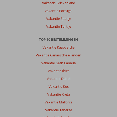
Vakantie Griekenland
Over
Vakantie Portugal
BH
Vakantie Spanje
Atarazanas
Malaga
Vakantie Turkije
Boutique
Hotel:
TOP 10 BESTEMMINGEN
Het
hotel
Vakantie Kaapverdië
is
Vakantie Canarische eilanden
goed
maar
Vakantie Gran Canaria
in
Vakantie Ibiza
een
superior
Vakantie Dubai
room
Vakantie Kos
had
ik
Vakantie Kreta
iets
Vakantie Mallorca
meer
ruimte
Vakantie Tenerife
verwacht