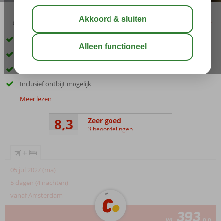
03:00
00:35
aug 31°
C
delen
bewaar
Gelegen in het centrum
Bezienswaardigheden op loopafstand
Mooie kamers
Inclusief ontbijt mogelijk
Meer lezen
8,3
Zeer goed
3 beoordelingen
+
05 jul 2027 (ma)
5 dagen (4 nachten)
vanaf Amsterdam
393
va
p.p.