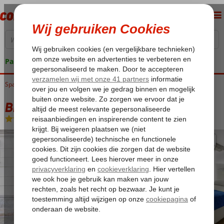
Pakketgarantie
Spanje
Home
Costa del Sol
Malaga
BH Atarazanas Malaga Boutique Hotel
BH Atarazanas Malaga Boutique Hotel
Logies
-
Hotel