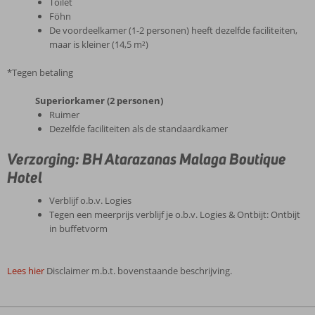
Toilet
Föhn
De voordeelkamer (1-2 personen) heeft dezelfde faciliteiten,
maar is kleiner (14,5 m²)
*Tegen betaling
Superiorkamer (2 personen)
Ruimer
Dezelfde faciliteiten als de standaardkamer
Verzorging: BH Atarazanas Malaga Boutique
Hotel
Verblijf o.b.v. Logies
Tegen een meerprijs verblijf je o.b.v. Logies & Ontbijt: Ontbijt
in buffetvorm
Lees hier
Disclaimer m.b.t. bovenstaande beschrijving.
De
beoordelingen