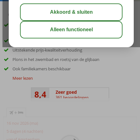
03:45
01:00
aug 33°
C
delen
bewaar
Familiehotel met comfortabele (familie)kamers en centrale ligging
in Kümköy
Persoonlijke service en gastvrijheid staan hoog in het vaandel
Uitstekende prijs-kwaliteitverhouding
Plons in het zwembad en roetsj van de glijbaan
Ook familiekamers beschikbaar
Meer lezen
8,4
Zeer goed
361 beoordelingen
+
16 nov 2026 (ma)
5 dagen (4 nachten)
vanaf Amsterdam