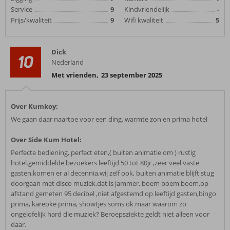
Service
9
Kindvriendelijk
-
Prijs/kwaliteit
9
Wifi kwaliteit
5
Dick
10
Nederland
Met vrienden
,
23 september 2025
Over Kumkoy:
We gaan daar naartoe voor een ding, warmte zon en prima hotel
Over Side Kum Hotel:
Perfecte bediening, perfect eten,( buiten animatie om ) rustig
hotel.gemiddelde bezoekers leeftijd 50 tot 80jr ,zeer veel vaste
gasten,komen er al decennia,wij zelf ook, buiten animatie blijft stug
doorgaan met disco muziek,dat is jammer, boem boem boem,op
afstand gemeten 95 decibel ,niet afgestemd op leeftijd gasten,bingo
prima, kareoke prima, showtjes soms ok maar waarom zo
ongelofelijk hard die muziek? Beroepsziekte geldt niet alleen voor
daar.