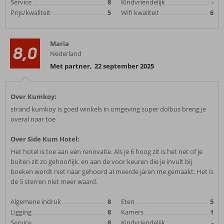
Service
8
Kindvriendelijk
-
Prijs/kwaliteit
5
Wifi kwaliteit
6
Maria
8,0
Nederland
Met partner
,
22 september 2025
Over Kumkoy:
strand kumkoy is goed winkels in omgeving super dolbus breng je
overal naar toe
Over Side Kum Hotel:
Het hotel is toe aan een renovatie. Als je 6 hoog zit is het net of je
buiten zit zo gehoorlijk. en aan de voor keuren die je invult bij
boeken wordt niet naar gehoord al meerde jaren me gemaakt. Het is
de 5 sterren niet meer waard.
Algemene indruk
8
Eten
5
Ligging
8
Kamers
1
Service
8
Kindvriendelijk
-