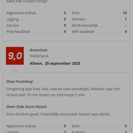
want het is hard nodig!!
Algemene indruk
9
Eten
10
Ligging
9
Kamers
7
Service
9
Kindvriendelijk
-
Prijs/kwaliteit
9
Wifi kwaliteit
9
Anoniem
9,0
Nederland
Alleen
,
25 september 2025
Over Kumkoy:
Omgeving was best oké, veel en veel winkeltjes. Afstand naar het
strand was 10 min lopen, en met busje 5 min.
Over Side Kum Hotel:
Eten drinken goed. Vriendelijk personeel. Kamer was slecht.
Algemene indruk
9
Eten
9
Ligging
7
Kamers
1