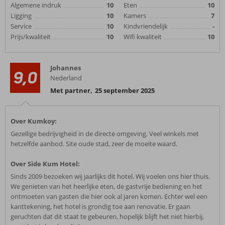
Algemene indruk
10
Eten
10
Ligging
10
Kamers
7
Service
10
Kindvriendelijk
-
Prijs/kwaliteit
10
Wifi kwaliteit
10
Johannes
9,0
Nederland
Met partner
,
25 september 2025
Over Kumkoy:
Gezellige bedrijvigheid in de directe omgeving. Veel winkels met
hetzelfde aanbod. Site oude stad, zeer de moeite waard.
Over Side Kum Hotel:
Sinds 2009 bezoeken wij jaarlijks dit hotel. Wij voelen ons hier thuis.
We genieten van het heerlijke eten, de gastvrije bediening en het
ontmoeten van gasten die hier ook al jaren komen. Echter wel een
kanttekening, het hotel is grondig toe aan renovatie. Er gaan
geruchten dat dit staat te gebeuren, hopelijk blijft het niet hierbij,