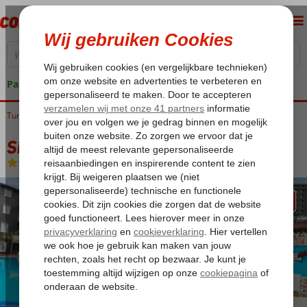
Pakketgarantie
Turkije
Home
Turkse Riviera
Side
Kumkoy
Side Kum Hotel
Side Kum Hotel
All Inclusive
-
Hotel