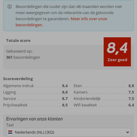
Beoordelingen die ouder zijn dan 48 maanden worden niet
meer weergegeven om de relevantie van de getoonde
beoordelingen te garanderen.
Meer info over onze
beoordelingen.
Totale score
8,4
Gebaseerd op:
361
beoordelingen
Zeer goed
Scoreverdeling
Algemene indruk
8,4
Eten
8,8
Ligging
8,6
Kamers
7,5
Service
8,7
Kindvriendelijk
7,5
Prijs/kwaliteit
8,5
Wifi kwaliteit
6,4
Ervaringen van onze klanten
Taal
Nederlands (NL) (302)