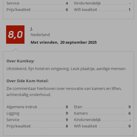
Service
4
Kindvriendelijk
-
Prijs/kwaliteit
6
Wifi kwaliteit
1
J.
8,0
Nederland
Met vrienden
,
20 september 2025
Over Kumkoy:
Uitstekend, fijn hotel en omgeving. Leuk plaatsje, aardige mensen.
Over Side Kum Hotel:
Zie commentaar hierboven over renovatie van kamers en liften,
achterstallig onderhoud.
Algemene indruk
8
Eten
9
Ligging
9
Kamers
6
Service
9
Kindvriendelijk
-
Prijs/kwaliteit
8
Wifi kwaliteit
9