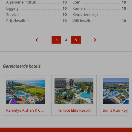
Algemene indruk
10
Eten
10
Ligging
10
Kamers
10
Service
10
Kindvriendelijk
-
Prijs/kwaliteit
10
Wifi kwaliteit
10
…
…
3
4
5
‹
›
Gerelateerde hotels
Kamelya Aishen K Club
Terrace Elite Resort