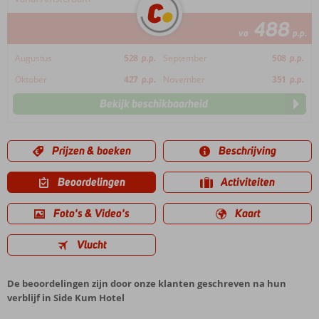
488
va
p.p.
Augustus
528
p.p.
September
508
p.p.
Oktober
427
p.p.
November
351
p.p.
Bekijk beschikbaarheid
Prijzen & boeken
Beschrijving
Beoordelingen
Activiteiten
Foto's & Video's
Kaart
Vlucht
De beoordelingen zijn door onze klanten geschreven na hun
verblijf in Side Kum Hotel