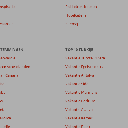
nspiratie
Pakketreis boeken
Hotelketens
waarden
Sitemap
ESTEMMINGEN
TOP 10 TURKIJE
aapverdië
Vakantie Turkse Riviera
narische eilanden
Vakantie Egeische kust
ran Canaria
Vakantie Antalya
7,7
iza
Vakantie Side
7,3
ubai
Vakantie Marmaris
lijk
8,0
it
7,3
os
Vakantie Bodrum
eta
Vakantie Alanya
allorca
Vakantie Kemer
Filter reisgezelschap
Sorteren op
Alle
datum (nieuw > oud)
nerife
Vakantie Belek