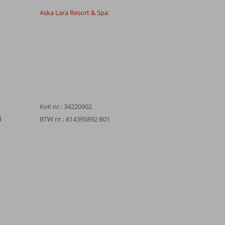
Aska Lara Resort & Spa
KvK nr.: 34220902
d
BTW nr.: 814395892 B01