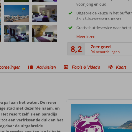
voor jong en oud
Uitgebreide keuze in het buffet
én 3 à-la-carterestaurants
Gratis shuttleservice naar het s
Meer lezen
8,2
Zeer goed
94 beoordelingen
oordelingen
Activiteiten
Foto's & Video's
Kaart
pa pal aan het water. De rivier
dige stad met dezelfde naam, en
Het resort zelf is een paradijs
tot een verfrissende duik en het
eg daar de uitgebreide
tvrije service aan toe, en je hebt