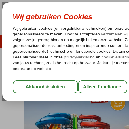
LAST MINUTE
ZOMER 2026
ZONVAKA
Pakketgarantie
Laagsteprijsgarantie*
Gratis
Turkije
Home
Turkse Riviera
Side
Titreyengol
Water Side Resort
Water Side Resort & Spa
Ultra All Inclusive
-
Hotel