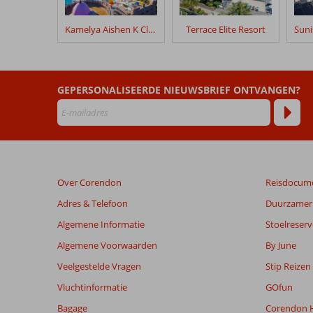
verblijf
in
Kamelya Aishen K Club
Terrace Elite Resort
Water
Side
Resort
&
GEPERSONALISEERDE NIEUWSBRIEF ONTVANGEN?
Spa
Beoordelingen
die
ouder
zijn
Over Corendon
Reisdocum
dan
48
Adres & Telefoon
Duurzamer 
maanden
Algemene Informatie
Stoelreserv
worden
niet
Algemene Voorwaarden
By June
meer
Veelgestelde Vragen
Stip Reizen
weergegeven
om
Vluchtinformatie
GOfun
de
Bagage
Corendon H
relevantie