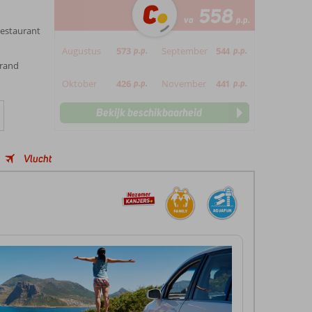
558
va
p.p.
restaurant
Augustus
573
p.p.
September
544
p.p.
trand
Oktober
426
p.p.
November
441
p.p.
Bekijk beschikbaarheid
Vlucht