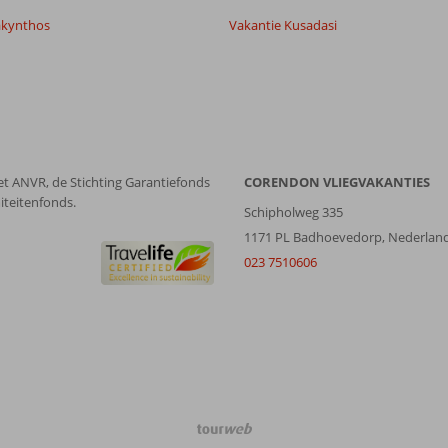
akynthos
Vakantie Kusadasi
et ANVR, de Stichting Garantiefonds
CORENDON VLIEGVAKANTIES
iteitenfonds.
Schipholweg 335
1171 PL Badhoevedorp, Nederlan
023 7510606
TourWeb