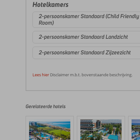
Hotelkamers
2-persoonskamer Standaard (Child Friendly
Room)
2-persoonskamer Standaard Landzicht
2-persoonskamer Standaard Zijzeezicht
Lees hier
Disclaimer m.b.t. bovenstaande beschrijving.
De
beoordelingen
zijn
door
Gerelateerde hotels
onze
klanten
geschreven
na
hun