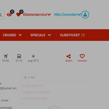
REGISTREER
CONTACT
0
0
Klantenservice
Mijn Corendon
CRUISES
SPECIALS
VLIEGTICKET
03:45
01:10
aug 33°
C
delen
bewaar
+
e
23 okt 2026 (vr)
lijbanen en
5 dagen (4 nachten)
vanaf Amsterdam
rivier
p vermaak