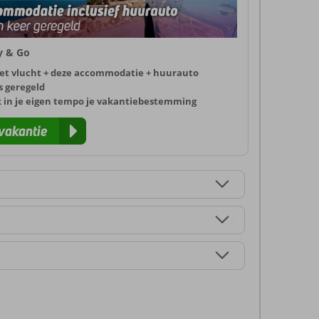
ly & Go
et vlucht + deze accommodatie + huurauto
s geregeld
k in je eigen tempo je vakantiebestemming
vakantie