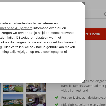
NTIE
VERRE REIZEN
ALL INCLUSIVE
WINTERZON
 annuleren*
 & Spa
Familiehotel met ruime, elegant
(familie)kamers, zwembad met g
vlak bij privéstrand
Rustige ligging aan de Manavgat 
Kids club, speeltuintje en volo