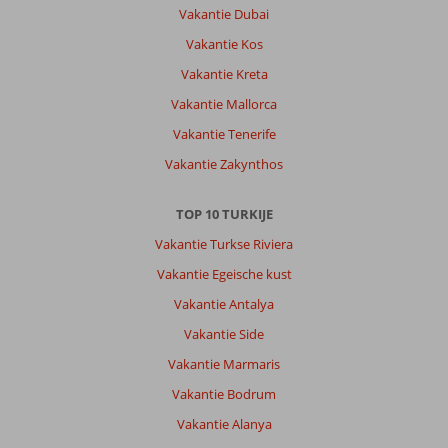
In
Vakantie Dubai
het
Vakantie Kos
hotel,
bus
Vakantie Kreta
naar
Vakantie Mallorca
het
strand,
Vakantie Tenerife
strandbar
Vakantie Zakynthos
en
het
verzorgen
TOP 10 TURKIJE
van
Vakantie Turkse Riviera
de
strandbedden.
Vakantie Egeische kust
Veel
Vakantie Antalya
winkels
in
Vakantie Side
de
Vakantie Marmaris
omgeving.
Vakantie Bodrum
Algemene indruk
9
Eten
10
Vakantie Alanya
Ligging
9
Kamers
10