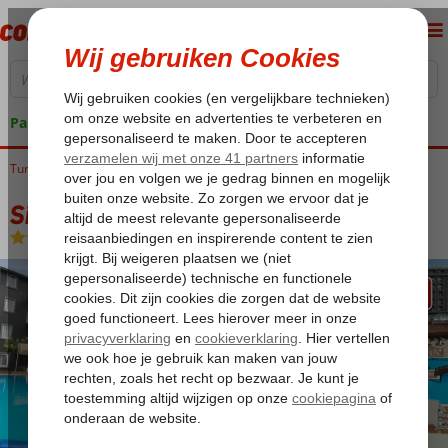
Pakketgarantie
Turkije
Home
Turkse Riviera
Side
Kumkoy
Side Kum Hotel
Side Kum Hotel
All Inclusive
-
Hotel