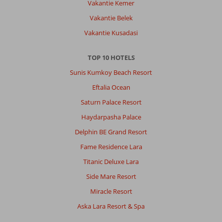
Service
10
Kindvriendelijk
-
Vakantie Kemer
Prijs/kwaliteit
10
Wifi kwaliteit
10
Vakantie Belek
Vakantie Kusadasi
Anoniem
8,0
Nederland
TOP 10 HOTELS
Met partner
Sunis Kumkoy Beach Resort
,
21 juni 2026
Eftalia Ocean
Saturn Palace Resort
Over
Haydarpasha Palace
Kumkoy:
Delphin BE Grand Resort
Lekker
Fame Residence Lara
centraal
gelegen
Titanic Deluxe Lara
,
Side Mare Resort
dicht
bij
Miracle Resort
zee
Aska Lara Resort & Spa
en
volop