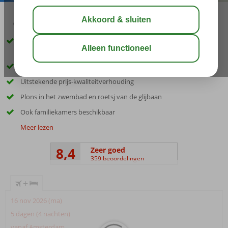
03:45
01:00
aug 33°
C
delen
bewaar
Familiehotel met comfortabele (familie)kamers en centrale ligging
in Kümköy
Persoonlijke service en gastvrijheid staan hoog in het vaandel
Uitstekende prijs-kwaliteitverhouding
Plons in het zwembad en roetsj van de glijbaan
Ook familiekamers beschikbaar
Meer lezen
8,4
Zeer goed
359 beoordelingen
+
16 nov 2026 (ma)
5 dagen (4 nachten)
vanaf Amsterdam