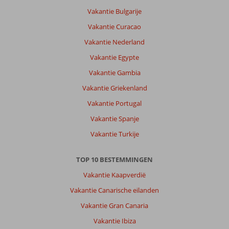
Alles
Vakantie Bulgarije
is
Vakantie Curacao
goed
geregeld.
Vakantie Nederland
Heerlijk
Vakantie Egypte
eten
en
Vakantie Gambia
genoeg
Vakantie Griekenland
variatie
voor
Vakantie Portugal
iedereen
Vakantie Spanje
Over
Vakantie Turkije
Side
Kum
TOP 10 BESTEMMINGEN
Hotel:
Leuk
Vakantie Kaapverdië
hotel.
Vakantie Canarische eilanden
Alles
is
Vakantie Gran Canaria
top
Vakantie Ibiza
geregeld.