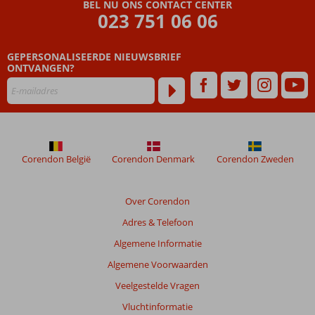
Beoordelingen
BEL NU ONS CONTACT CENTER
die
023 751 06 06
ouder
zijn
GEPERSONALISEERDE NIEUWSBRIEF
dan
ONTVANGEN?
48
maanden
worden
niet
meer
weergegeven
om
Corendon België
Corendon Denmark
Corendon Zweden
de
relevantie
van
Over Corendon
de
Adres & Telefoon
getoonde
beoordelingen
Algemene Informatie
te
Algemene Voorwaarden
garanderen.
Meer
Veelgestelde Vragen
info
Vluchtinformatie
over