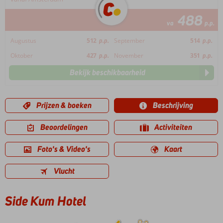
488
va
p.p.
Augustus
512
p.p.
September
514
p.p.
Oktober
427
p.p.
November
351
p.p.
Bekijk beschikbaarheid
Prijzen & boeken
Beschrijving
Beoordelingen
Activiteiten
Foto's & Video's
Kaart
Vlucht
Side Kum Hotel