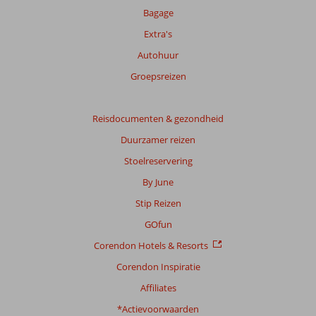
onze
Bagage
beoordelingen.
Extra's
Autohuur
Totale
score
Groepsreizen
Gebaseerd
op:
Reisdocumenten & gezondheid
359
Duurzamer reizen
beoordelingen
Stoelreservering
By June
Scoreverdeling
Stip Reizen
Algemene indruk
8,4
Eten
8,8
Ligging
8,6
Kamers
7,5
GOfun
Service
8,7
Kindvriendelijk
7,4
Corendon Hotels & Resorts
Prijs/kwaliteit
8,5
Wifi kwaliteit
6,4
Corendon Inspiratie
Ervaringen
Affiliates
van
onze
*Actievoorwaarden