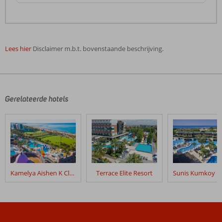
Lees hier
Disclaimer m.b.t. bovenstaande beschrijving.
De
beoordelingen
zijn
door
Gerelateerde hotels
onze
klanten
geschreven
na
hun
verblijf
in
Kamelya Aishen K Club
Terrace Elite Resort
Side
Kum
Hotel