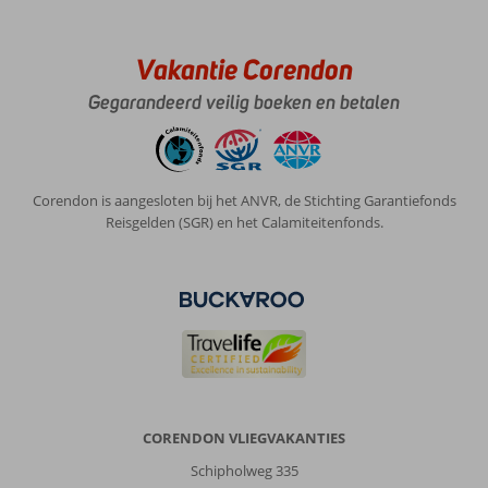
winkel
mogelijkheden
Vakantie Corendon
Over
Side
Gegarandeerd veilig boeken en betalen
Kum
Hotel:
Het
hotel
Corendon is aangesloten bij het ANVR, de Stichting Garantiefonds
is
Reisgelden (SGR) en het Calamiteitenfonds.
verouderd,
met
name
de
bedden
dit
keer
een
drama
voelde
CORENDON VLIEGVAKANTIES
gewoon
Schipholweg 335
de