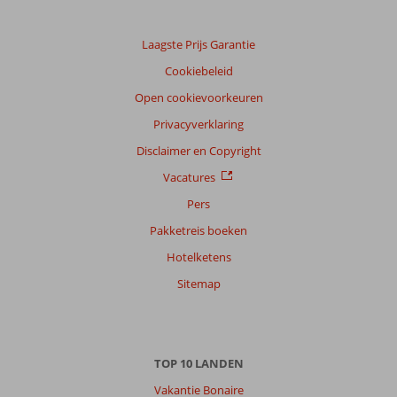
klanten
Taal
Laagste Prijs Garantie
Nederlands (NL) (301)
Cookiebeleid
Filter
reisgezelschap
Open cookievoorkeuren
Alle
Privacyverklaring
Sorteren
Disclaimer en Copyright
op
Vacatures
datum (nieuw > oud)
Pers
Pakketreis boeken
Anoniem
9,0
Hotelketens
Nederland
Met partner
Sitemap
,
27 juni 2026
TOP 10 LANDEN
Over
Kumkoy:
Vakantie Bonaire