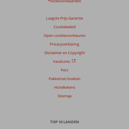
onze
*Actievoorwaarden
klanten
Taal
Laagste Prijs Garantie
Nederlands (NL) (24)
Cookiebeleid
Filter
reisgezelschap
Open cookievoorkeuren
Alle
Privacyverklaring
Sorteren
Disclaimer en Copyright
op
Vacatures
datum (nieuw > oud)
Pers
Pakketreis boeken
Frank
9,0
Hotelketens
Nederland
Gezin met oud(ere) kind(eren)
Sitemap
,
11 augustus 2025
Over
TOP 10 LANDEN
Colakli: