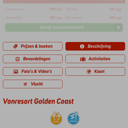
September
654
p.p.
Oktober
541
p.p.
November
483
p.p.
December
489
p.p.
Bekijk beschikbaarheid
Prijzen & boeken
Beschrijving
Beoordelingen
Activiteiten
Foto's & Video's
Kaart
Vlucht
Vonresort Golden Coast