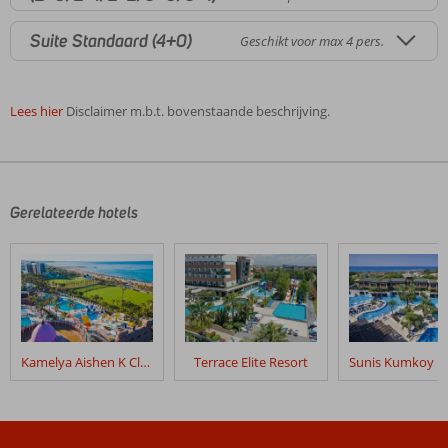
Suite Standaard (4+0)
Geschikt voor max 4 pers.
Lees hier
Disclaimer m.b.t. bovenstaande beschrijving.
De
beoordelingen
zijn
door
Gerelateerde hotels
onze
klanten
geschreven
na
hun
verblijf
in
Kamelya Aishen K Club
Terrace Elite Resort
Vonresort
Golden
Coast