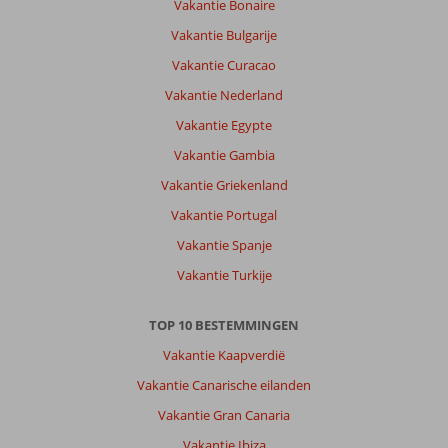
Vakantie Bonaire
Side
is
Vakantie Bulgarije
een
Vakantie Curacao
levendige
grote
Vakantie Nederland
stad.
Vakantie Egypte
Hotel
lag
Vakantie Gambia
wel
Vakantie Griekenland
ver
van
Vakantie Portugal
het
Vakantie Spanje
echte
centrum.
Vakantie Turkije
Over
TOP 10 BESTEMMINGEN
Vonresort
Golden
Vakantie Kaapverdië
Coast:
Vakantie Canarische eilanden
Mooi
groot
Vakantie Gran Canaria
hotel
Vakantie Ibiza