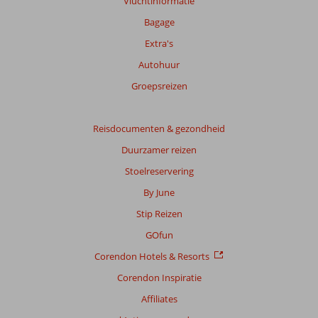
Vluchtinformatie
over
onze
Bagage
beoordelingen.
Extra's
Autohuur
Totale
score
Groepsreizen
Gebaseerd
op:
Reisdocumenten & gezondheid
36
Duurzamer reizen
beoordelingen
Stoelreservering
By June
Scoreverdeling
Stip Reizen
Algemene indruk
8,7
Eten
7,9
Ligging
8,7
Kamers
7,9
GOfun
Service
8,4
Kindvriendelijk
8,2
Corendon Hotels & Resorts
Prijs/kwaliteit
8,1
Wifi kwaliteit
6,6
Corendon Inspiratie
Ervaringen
Affiliates
van