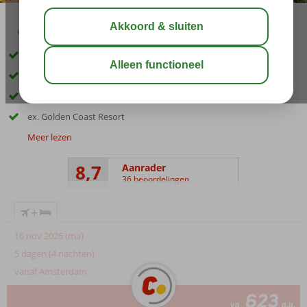
03:45
00:50
aug 33°
C
delen
bewaar
Ideaal familiehotel
Aquapark en lunapark
Animatie voor jong en oud
ex. Golden Coast Resort
Meer lezen
8,7
Aanrader
36 beoordelingen
+
16 nov 2026 (ma)
5 dagen (4 nachten)
vanaf Amsterdam
623
va
p.p.