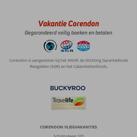
vakantie
gehad.
Was
echt
Vakantie Corendon
super
Gegarandeerd veilig boeken en betalen
allemaal
geregeld
Algemene indruk
10
Eten
10
Ligging
10
Kamers
10
Corendon is aangesloten bij het ANVR, de Stichting Garantiefonds
Service
10
Kindvriendelijk
-
Reisgelden (SGR) en het Calamiteitenfonds.
Prijs/kwaliteit
9
Wifi kwaliteit
7
Anoniem
9,0
Nederland
Met partner
,
10 juni 2025
CORENDON VLIEGVAKANTIES
Over
Schipholweg 335