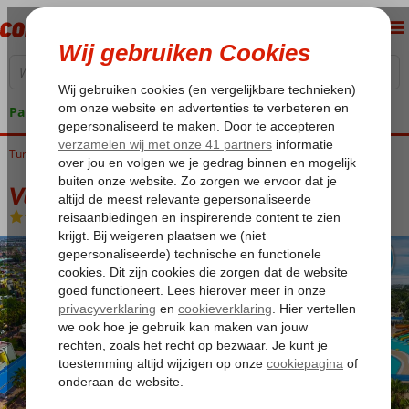
Pakketgarantie
Turkije
Home
Turkse Riviera
Side
Colakli
Vonresort Golden Coast
Vonresort Golden Coast
Ultra All Inclusive
-
Hotel