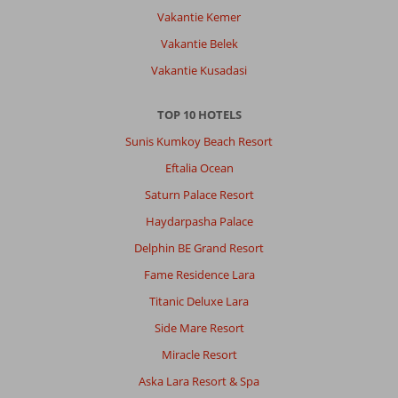
Vakantie Kemer
Over
Vakantie Belek
Colakli:
Vakantie Kusadasi
10/10
niks
TOP 10 HOTELS
om
op
Sunis Kumkoy Beach Resort
aan
Eftalia Ocean
te
merken
Saturn Palace Resort
bij
Haydarpasha Palace
dit
hotel.
Delphin BE Grand Resort
Was
Fame Residence Lara
top
Titanic Deluxe Lara
Over
Side Mare Resort
Vonresort
Golden
Miracle Resort
Coast:
Aska Lara Resort & Spa
Fantastische