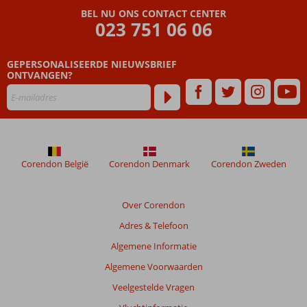
Beoordelingen
BEL NU ONS CONTACT CENTER
die
023 751 06 06
ouder
zijn
GEPERSONALISEERDE NIEUWSBRIEF
dan
ONTVANGEN?
48
maanden
worden
niet
meer
weergegeven
om
Corendon België
Corendon Denmark
Corendon Zweden
de
relevantie
van
Over Corendon
de
Adres & Telefoon
getoonde
beoordelingen
Algemene Informatie
te
Algemene Voorwaarden
garanderen.
Meer
Veelgestelde Vragen
info