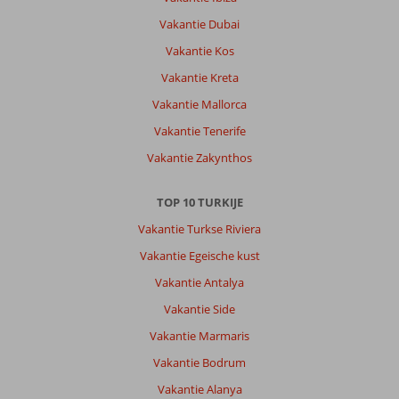
met
veel
Vakantie Dubai
restaurants
Vakantie Kos
en
bars.
Vakantie Kreta
Had
Vakantie Mallorca
wel
wat
Vakantie Tenerife
meer
Vakantie Zakynthos
animatie
gemogen.
TOP 10 TURKIJE
Algemene indruk
9
Eten
6
Vakantie Turkse Riviera
Ligging
8
Kamers
10
Service
9
Kindvriendelijk
9
Vakantie Egeische kust
Prijs/kwaliteit
8
Wifi kwaliteit
9
Vakantie Antalya
Vakantie Side
Anoniem
10
Vakantie Marmaris
Nederland
Vakantie Bodrum
Met partner
,
31 juli 2025
Vakantie Alanya