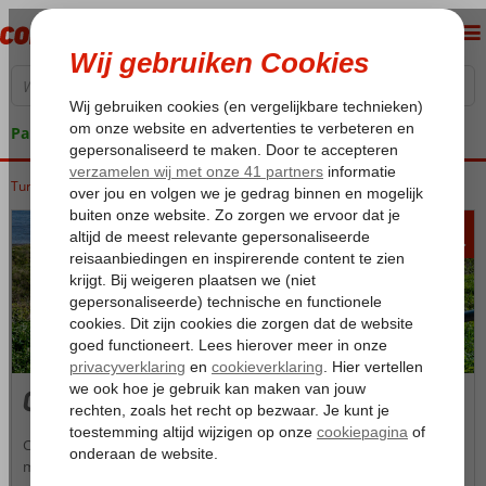
Pakketgarantie
Turkije
Home
Turkse Riviera
Side
Colakli
482
va
p.p.
Colakli
Colakli is een kleine badplaats aan de kust van de Middellandse Zee
met een levendige sfeer. Deze langgerekte badplaats ligt in een