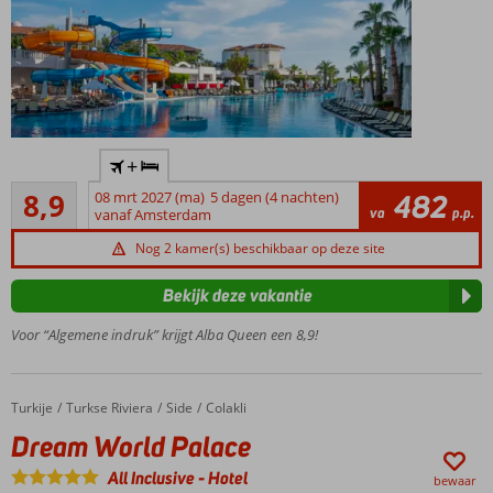
Luxe
+
familiehotel
Aanrader
direct aan
8,9
08 mrt 2027 (ma)
5 dagen (4 nachten)
482
15
va
p.p.
het
vanaf Amsterdam
beoordelingen
zandstrand
Nog 2 kamer(s) beschikbaar op deze site
2 à-la-
carterestaurants
Bekijk deze vakantie
Animatie
Voor “Algemene indruk” krijgt Alba Queen een 8,9!
voor de
kinderen
Zwembad
met
Turkije
Dream World Palace
Home
Turkse Riviera
Side
Colakli
glijbanen
Dream World Palace
All Inclusive
-
Hotel
bewaar