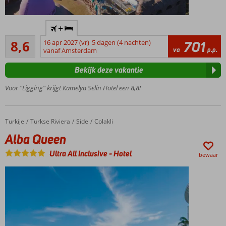
Direct
+
aan
Aanrader
het
8,6
16 apr 2027 (vr)
5 dagen (4 nachten)
701
63
va
p.p.
strand
vanaf Amsterdam
beoordelingen
Op ca. 500
Bekijk deze vakantie
meter van het
winkelcentrum
Voor “Ligging” krijgt Kamelya Selin Hotel een 8,8!
5 à-la-
carterestaurants
Een
Turkije
Alba Queen
Home
Turkse Riviera
Side
Colakli
Aquapark
Alba Queen
Ultra All Inclusive
-
Hotel
bewaar