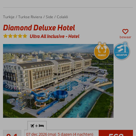
ruime kamers
Turkije
Diamond Deluxe Hotel
Home
Turkse Riviera
Side
Colakli
Diamond Deluxe Hotel
Ultra All Inclusive
-
Hotel
bewaar
Ruime
+
familiekamers
Uitstekend
07 dec 2026 (ma)
5 dagen (4 nachten)
24 uur