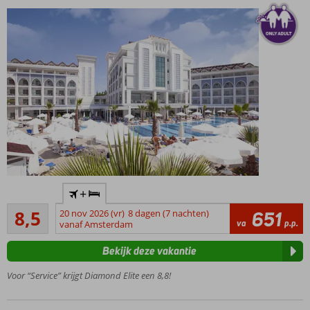
Only
+
Adult,
Aanrader
minimale
8,5
20 nov 2026 (vr)
8 dagen (7 nachten)
651
79
va
p.p.
leeftijd is
vanaf Amsterdam
beoordelingen
16 jaar
Bekijk deze vakantie
Op
loopafstand
Voor “Service” krijgt Diamond Elite een 8,8!
van het
strand