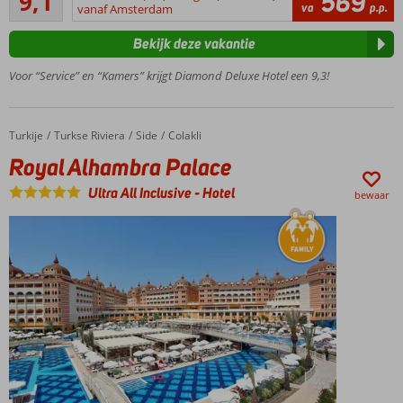
9,1
569
48
va
p.p.
vanaf Amsterdam
per dag
beoordelingen
snacks
Bekijk deze vakantie
en
drankjes
Voor “Service” en “Kamers” krijgt Diamond Deluxe Hotel een 9,3!
Entertainment
voor jong en
oud
Turkije
Royal Alhambra Palace
Home
Turkse Riviera
Side
Colakli
Ook
Royal Alhambra Palace
Swim-
up
Ultra All Inclusive
-
Hotel
bewaar
kamers