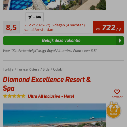
Direct aan
+
het
Aanrader
privéstrand
8,5
23 okt 2026 (vr)
5 dagen (4 nachten)
722
27
va
p.p.
vanaf Amsterdam
5 à-la-
beoordelingen
carterestaurants
Bekijk deze vakantie
Eigen
Funfair
Voor “Kindvriendelijk” krijgt Royal Alhambra Palace een 8,8!
mini
pretpark
Winnaar
Turkije
Diamond Excellence Resort & Spa
Home
Turkse Riviera
Side
Colakli
Hotel of
Diamond Excellence Resort &
the year
award
Spa
Ultra All Inclusive
-
Hotel
bewaar