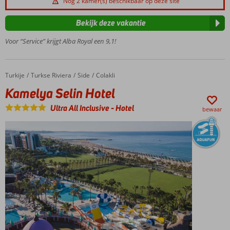
Nog 2 kamer(s) beschikbaar op deze site
3 à-la-
carterestaurants
Bekijk deze vakantie
Direct aan
Voor “Service” krijgt Alba Royal een 9,1!
het
zandstrand
gelegen
Uitgebreid
Turkije
Kamelya Selin Hotel
Home
Turkse Riviera
Side
Colakli
Ultra All
Kamelya Selin Hotel
Inclusive
concept
Ultra All Inclusive
-
Hotel
bewaar