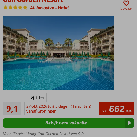
All Inclusive
-
Hotel
bewaar
2 à-la-
+
carterestaurants
Uitstekend
9,1
27 okt 2026 (di)
5 dagen (4 nachten)
662
Privéstrand
94
va
p.p.
vanaf Groningen
beoordelingen
Zwembad
met
Bekijk deze vakantie
glijbanen
Voor “Service” krijgt Can Garden Resort een 9,2!
Comfortabele