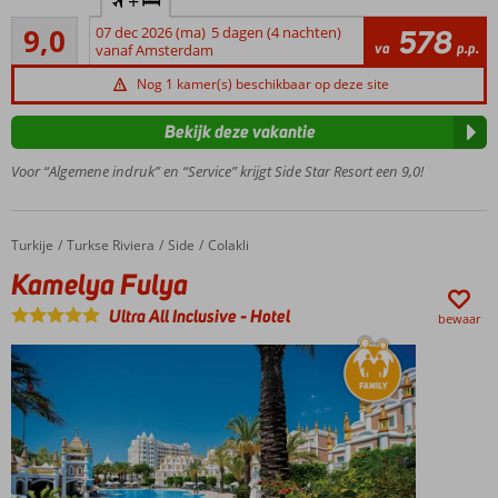
+
familiehotel
shuttleservice
Uitstekend
naar het
9,0
07 dec 2026 (ma)
5 dagen (4 nachten)
578
Heerlijk
320
va
p.p.
vanaf Amsterdam
strand
privéstrand
beoordelingen
Zwembad
Nog 1 kamer(s) beschikbaar op deze site
met
glijbanen
Bekijk deze vakantie
3 à-la-
Voor “Algemene indruk” en “Service” krijgt Side Star Resort een 9,0!
carterestaurants
Turkije
Kamelya Fulya
Home
Turkse Riviera
Side
Colakli
Kamelya Fulya
Ultra All Inclusive
-
Hotel
bewaar