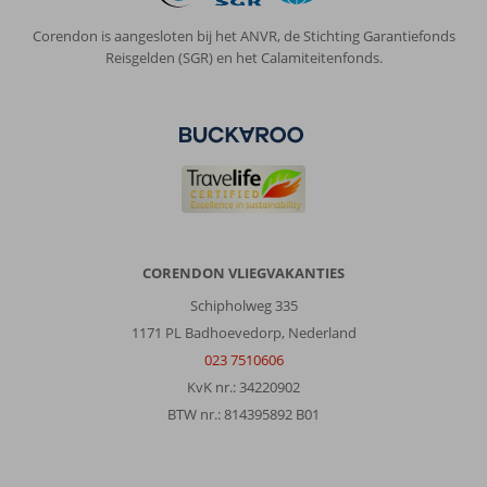
die
er
Corendon is aangesloten bij het ANVR, de Stichting Garantiefonds
alles
Reisgelden (SGR) en het Calamiteitenfonds.
aan
doen
om
je
als
gast
te
verwennen.
Algemene indruk
9
Eten
8
CORENDON VLIEGVAKANTIES
Ligging
8
Kamers
8
Schipholweg 335
Service
10
Kindvriendelijk
-
1171 PL Badhoevedorp, Nederland
Prijs/kwaliteit
8
Wifi kwaliteit
10
023 7510606
KvK nr.: 34220902
Kim
9,0
BTW nr.: 814395892 B01
Nederland
Met partner
,