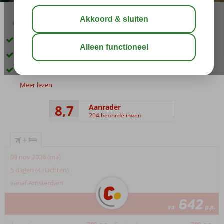
03:45
01:00
aug 33°
C
delen
bewaar
Only Adult; min. leeftijd 16 jaar
Gelegen vlak bij het strand
Een Spa Center
Meer lezen
8,7
Aanrader
204 beoordelingen
+
09 nov 2026 (ma)
5 dagen (4 nachten)
vanaf Amsterdam
642
va
p.p.