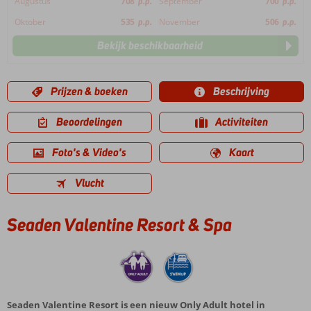
Augustus
708
p.p.
September
700
p.p.
Oktober
535
p.p.
November
506
p.p.
Bekijk beschikbaarheid
Prijzen & boeken
Beschrijving
Beoordelingen
Activiteiten
Foto's & Video's
Kaart
Vlucht
Seaden Valentine Resort & Spa
Seaden Valentine Resort is een nieuw Only Adult hotel in