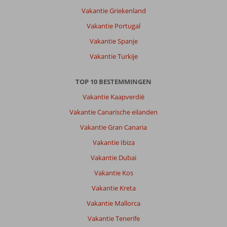
weer
Vakantie Griekenland
elke
dag
Vakantie Portugal
Vakantie Spanje
Over
Seaden
Vakantie Turkije
Valentine
Resort
TOP 10 BESTEMMINGEN
&
Spa:
Vakantie Kaapverdië
Top
Vakantie Canarische eilanden
hotel.
Enige
Vakantie Gran Canaria
wat
Vakantie Ibiza
jammer
was
Vakantie Dubai
dat
Vakantie Kos
je
in
Vakantie Kreta
het
Vakantie Mallorca
Engels
niet
Vakantie Tenerife