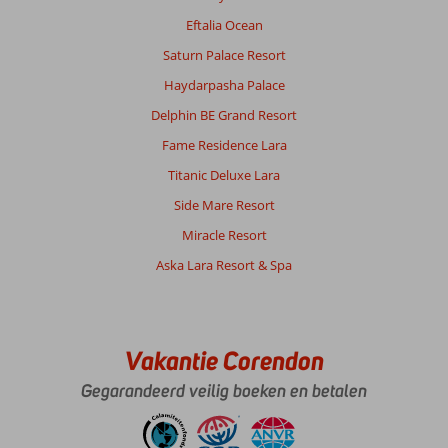
voelden
Eftalia Ocean
ons
welkom
Saturn Palace Resort
en
Haydarpasha Palace
verwend.
Zie
Delphin BE Grand Resort
verder
Fame Residence Lara
onze
eerdere
Titanic Deluxe Lara
opmerkingen.
Side Mare Resort
Over
Miracle Resort
Seaden
Aska Lara Resort & Spa
Valentine
Resort
&
Spa:
Fijn
Vakantie Corendon
hotel
Gegarandeerd veilig boeken en betalen
met
lieve
mensen,