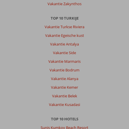
gemakkelijk
Vakantie Zakynthos
met
receptie
kon
TOP 10 TURKIJE
praten.
Vakantie Turkse Riviera
Algemene indruk
8
Eten
10
Vakantie Egeische kust
Ligging
10
Kamers
10
Vakantie Antalya
Service
8
Kindvriendelijk
-
Prijs/kwaliteit
7
Wifi kwaliteit
Vakantie Side
10
Vakantie Marmaris
Vakantie Bodrum
Ijmie
9,0
Nederland
Vakantie Alanya
Met partner
Vakantie Kemer
,
18 juni 2026
Vakantie Belek
Vakantie Kusadasi
Over
Kumkoy:
TOP 10 HOTELS
Wij
Sunis Kumkoy Beach Resort