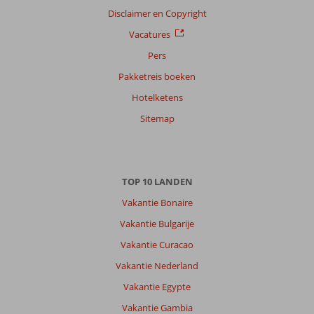
Disclaimer en Copyright
Alle
Vacatures
Sorteren
op
Pers
datum (nieuw > oud)
Pakketreis boeken
Hotelketens
Anoniem
8,0
Sitemap
Nederland
Alleen
,
30 juni 2026
TOP 10 LANDEN
Over
Vakantie Bonaire
Kumkoy:
Vakantie Bulgarije
Hele
Vakantie Curacao
mooie
plek.
Vakantie Nederland
Prachtige
Vakantie Egypte
zee.
Heerlijk
Vakantie Gambia