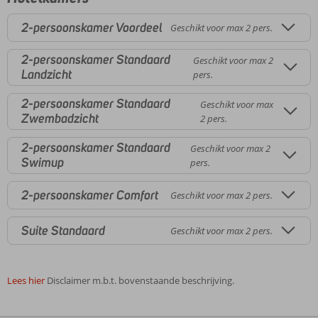
2-persoonskamer Voordeel
Geschikt voor max 2 pers.
2-persoonskamer Standaard
Geschikt voor max 2
Landzicht
pers.
2-persoonskamer Standaard
Geschikt voor max
Zwembadzicht
2 pers.
2-persoonskamer Standaard
Geschikt voor max 2
Swimup
pers.
2-persoonskamer Comfort
Geschikt voor max 2 pers.
Suite Standaard
Geschikt voor max 2 pers.
Lees hier
Disclaimer m.b.t. bovenstaande beschrijving.
De