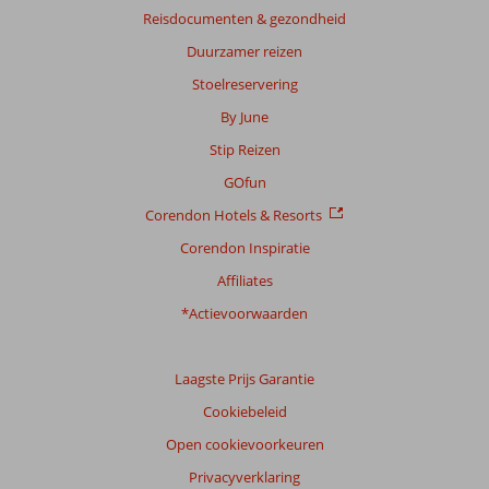
Reisdocumenten & gezondheid
Gebaseerd
Duurzamer reizen
op:
204
Stoelreservering
beoordelingen
By June
Stip Reizen
Scoreverdeling
GOfun
Algemene indruk
8,7
Eten
8,2
Corendon Hotels & Resorts
Ligging
8,2
Kamers
8,8
Service
8,8
Kindvriendelijk
1,0
Corendon Inspiratie
Prijs/kwaliteit
8,4
Wifi kwaliteit
7,8
Affiliates
*Actievoorwaarden
Ervaringen
van
onze
klanten
Laagste Prijs Garantie
Taal
Cookiebeleid
Nederlands (NL) (136)
Open cookievoorkeuren
Filter
Privacyverklaring
reisgezelschap