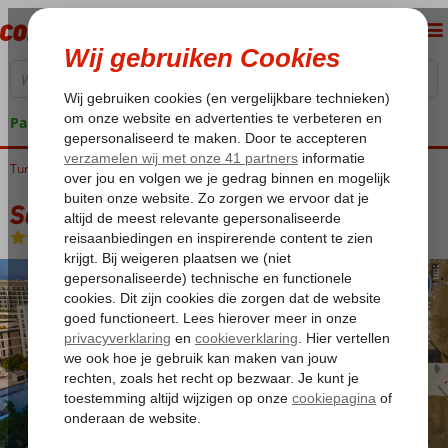
Pakketgarantie
Turkije
Home
Turkse Riviera
Side
Kumkoy
Seaden Valentine Resort & Spa
Seaden Valentine Resort & Spa
Ultra All Inclusive
-
Hotel