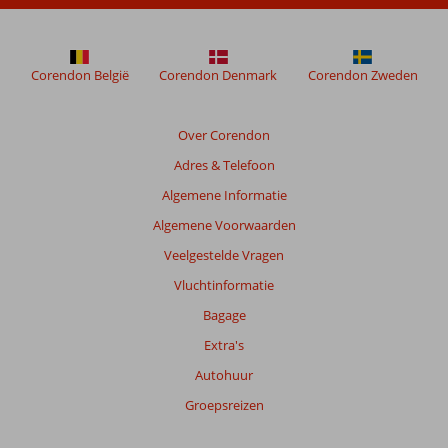
maanden
worden
niet
meer
Corendon België
Corendon Denmark
Corendon Zweden
weergegeven
om
de
Over Corendon
relevantie
Adres & Telefoon
van
de
Algemene Informatie
getoonde
Algemene Voorwaarden
beoordelingen
te
Veelgestelde Vragen
garanderen.
Vluchtinformatie
Meer
info
Bagage
over
Extra's
onze
beoordelingen.
Autohuur
Groepsreizen
Totale
score