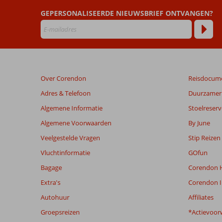
GEPERSONALISEERDE NIEUWSBRIEF ONTVANGEN?
Beoordelingen
die
ouder
zijn
dan
48
Over Corendon
Reisdocum
maanden
worden
Adres & Telefoon
Duurzamer 
niet
Algemene Informatie
Stoelreserv
meer
weergegeven
Algemene Voorwaarden
By June
om
Veelgestelde Vragen
Stip Reizen
de
relevantie
Vluchtinformatie
GOfun
van
Bagage
Corendon H
de
getoonde
Extra's
Corendon I
beoordelingen
Autohuur
Affiliates
te
garanderen.
Groepsreizen
*Actievoor
Meer