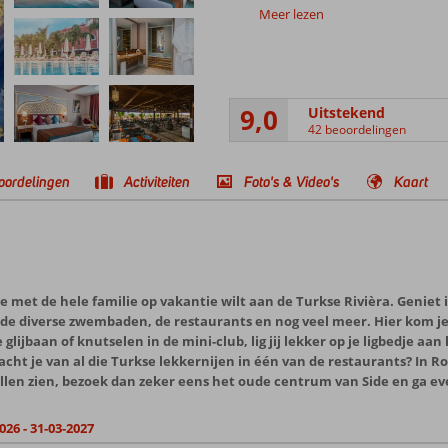
Meer lezen
9,0
Uitstekend
42 beoordelingen
oordelingen
Activiteiten
Foto's & Video's
Kaart
je met de hele familie op vakantie wilt aan de Turkse Rivièra. Geniet 
 de diverse zwembaden, de restaurants en nog veel meer. Hier kom je 
lijbaan of knutselen in de mini-club, lig jij lekker op je ligbedje a
ht je van al die Turkse lekkernijen in één van de restaurants? In Roya
len zien, bezoek dan zeker eens het oude centrum van Side en ga even
026 - 31-03-2027