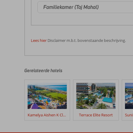
Familiekamer (Taj Mahal)
Lees hier
Disclaimer m.b.t. bovenstaande beschrijving.
De
beoordelingen
zijn
door
Gerelateerde hotels
onze
klanten
geschreven
na
hun
verblijf
in
Kamelya Aishen K Club
Terrace Elite Resort
Royal
Taj
Mahal