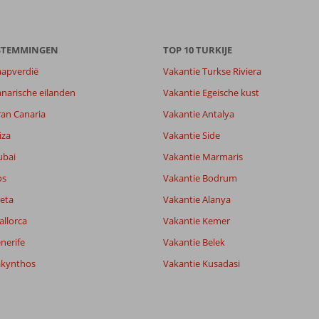
ESTEMMINGEN
TOP 10 TURKIJE
aapverdië
Vakantie Turkse Riviera
narische eilanden
Vakantie Egeische kust
8,6
ran Canaria
Vakantie Antalya
8,9
lijk
9,1
iza
Vakantie Side
it
7,4
ubai
Vakantie Marmaris
os
Vakantie Bodrum
Filter reisgezelschap
Sorteren op
eta
Vakantie Alanya
Alle
datum (nieuw > oud)
allorca
Vakantie Kemer
nerife
Vakantie Belek
akynthos
Vakantie Kusadasi