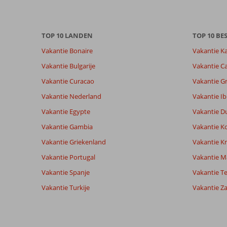
info
over
onze
TOP 10 LANDEN
TOP 10 B
beoordelingen.
Vakantie Bonaire
Vakantie K
Totale score
Scoreverdeling
9,0
Vakantie Bulgarije
Vakantie Ca
Algemene indruk
9,0
Eten
Gebaseerd op:
Vakantie Curacao
Vakantie G
Ligging
9,3
Kamers
42
Uitstekend
Service
9,0
Kindvriende
Vakantie Nederland
Vakantie Ib
beoordelingen
Prijs/kwaliteit
8,2
Wifi kwalite
Vakantie Egypte
Vakantie D
Vakantie Gambia
Vakantie K
Ervaringen
Taal
Vakantie Griekenland
Vakantie Kr
van onze
Nederlands (NL) (29)
Vakantie Portugal
klanten
Vakantie M
Vakantie Spanje
Vakantie Te
Vakantie Turkije
Vakantie Z
7,0
Over
Algemene indruk
7
Colakli:
Ligging
8
Anoniem
Service
7
Om