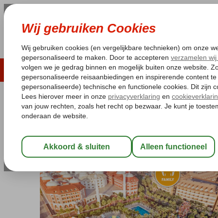
LAST MINUTE
ZOMER 2026
ZONVAKA
Pakketgarantie
Laagsteprijsgarantie*
Gratis
Turkije
Home
Turkse Riviera
Side
Colakli
Royal Taj Mahal
Royal Taj Mahal
Ultra All Inclusive
-
Hotel