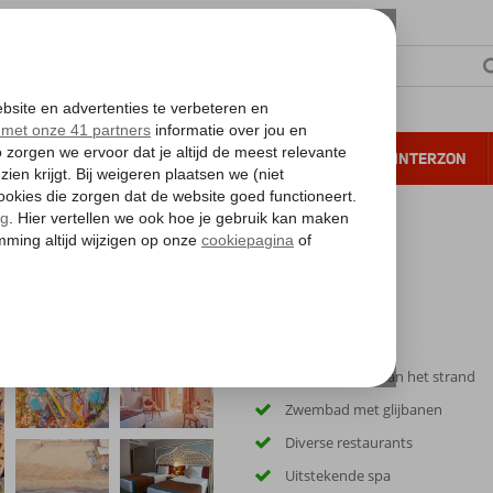
NTIE
VERRE REIZEN
ALL INCLUSIVE
WINTERZON
 annuleren*
Prachtig hotel aan het strand
Zwembad met glijbanen
Diverse restaurants
Uitstekende spa