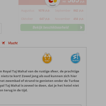
585
va
p.p.
Augustus
1078
p.p.
September
862
p.p.
Oktober
647
p.p.
November
454
p.p.
Bekijk beschikbaarheid
Vlucht
in Royal Taj Mahal van de rustige sfeer, de prachtige
niets te kort! Zowel jong als oud kunnen zich hier
an het zwembad of strand te genieten onder de Turkse
l Taj Mahal is zoveel te doen, dat je het hotel niet
 terug in de tijd.