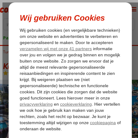
Pakketgarantie
Turkije
Home
Turkse Riviera
Side
Colakli
Kamelya Selin Hotel
Kamelya Selin Hotel
Ultra All Inclusive
-
Hotel