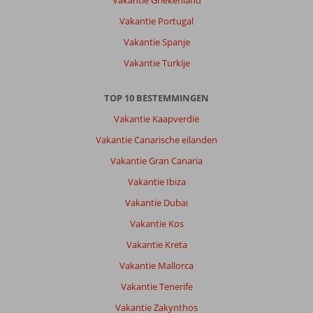
Vakantie Griekenland
met
een
Vakantie Portugal
hele
Vakantie Spanje
goede
service.
Vakantie Turkije
Daar
de
TOP 10 BESTEMMINGEN
bedden
nogal
Vakantie Kaapverdië
hard
Vakantie Canarische eilanden
zijn
heb
Vakantie Gran Canaria
ik
Vakantie Ibiza
om
een
Vakantie Dubai
topper
Vakantie Kos
gevraagd
en
Vakantie Kreta
dat
Vakantie Mallorca
werd
meteen
Vakantie Tenerife
geregeld.
Vakantie Zakynthos
Het