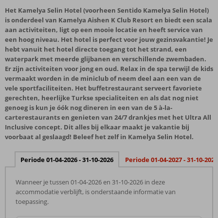
Het Kamelya Selin Hotel (voorheen Sentido Kamelya Selin Hotel)
is onderdeel van Kamelya Aishen K Club Resort en biedt een scala
aan activiteiten, ligt op een mooie locatie en heeft service van
een hoog niveau. Het hotel is perfect voor jouw gezinsvakantie! Je
hebt vanuit het hotel directe toegang tot het strand, een
waterpark met meerde glijbanen en verschillende zwembaden.
Er zijn activiteiten voor jong en oud. Relax in de spa terwijl de kids
vermaakt worden in de miniclub of neem deel aan een van de
vele sportfaciliteiten. Het buffetrestaurant serveert favoriete
gerechten, heerlijke Turkse specialiteiten en als dat nog niet
genoeg is kun je óók nog dineren in een van de 5 à-la-
carterestaurants en genieten van 24/7 drankjes met het Ultra All
Inclusive concept. Dit alles bij elkaar maakt je vakantie bij
voorbaat al geslaagd! Beleef het zelf in Kamelya Selin Hotel.
Periode 01-04-2026 - 31-10-2026
Periode 01-04-2027 - 31-10-2027
Wanneer je tussen 01-04-2026 en 31-10-2026 in deze
accommodatie verblijft, is onderstaande informatie van
toepassing.