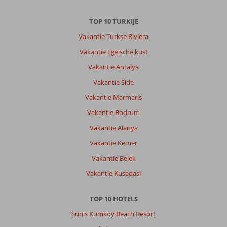
Kamelya
collection
TOP 10 TURKIJE
complex
Vakantie Turkse Riviera
is
groot
Vakantie Egeische kust
en
Vakantie Antalya
heeft
goed
Vakantie Side
onderhouden
Vakantie Marmaris
tuinen
en
Vakantie Bodrum
voorzieningen.
Vakantie Alanya
Je
mag
Vakantie Kemer
tijdens
Vakantie Belek
je
verblijf
Vakantie Kusadasi
gebruik
maken
TOP 10 HOTELS
van
alle
Sunis Kumkoy Beach Resort
voorzieningen