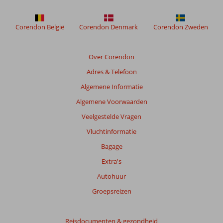
meer
weergegeven
om
Corendon België
Corendon Denmark
Corendon Zweden
de
relevantie
van
Over Corendon
de
Adres & Telefoon
getoonde
beoordelingen
Algemene Informatie
te
Algemene Voorwaarden
garanderen.
Meer
Veelgestelde Vragen
info
Vluchtinformatie
over
onze
Bagage
beoordelingen.
Extra's
Autohuur
Totale
score
Groepsreizen
Gebaseerd
op:
Reisdocumenten & gezondheid