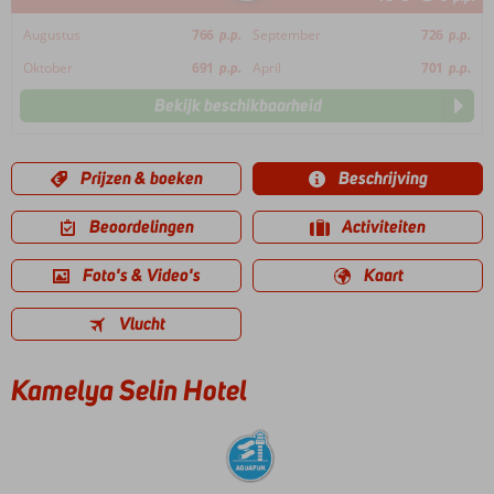
Augustus
766
p.p.
September
726
p.p.
Oktober
691
p.p.
April
701
p.p.
Bekijk beschikbaarheid
Prijzen & boeken
Beschrijving
Beoordelingen
Activiteiten
Foto's & Video's
Kaart
Vlucht
Kamelya Selin Hotel