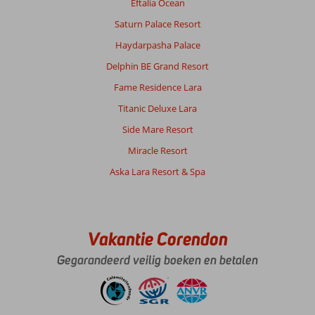
Eftalia Ocean
verspreid
over
Saturn Palace Resort
het
Haydarpasha Palace
gehele
complex
Delphin BE Grand Resort
Vooral
Fame Residence Lara
de
Nazar
Titanic Deluxe Lara
bar
Side Mare Resort
is
erg
Miracle Resort
gezellig
Aska Lara Resort & Spa
met
elke
avond
entertainment,
van
Vakantie Corendon
live
muziek
Gegarandeerd veilig boeken en betalen
tot
karaoke.
Mooie
zwembaden,