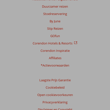
63
Duurzamer reizen
beoordelingen
Stoelreservering
By June
Scoreverdeling
Stip Reizen
Algemene indruk
8,7
Eten
7,9
Ligging
8,8
Kamers
7,8
GOfun
Service
8,6
Kindvriendelijk
8,5
Corendon Hotels & Resorts
Prijs/kwaliteit
8,1
Wifi kwaliteit
8,7
Corendon Inspiratie
Ervaringen
Affiliates
van
onze
*Actievoorwaarden
klanten
Taal
Laagste Prijs Garantie
Nederlands (NL) (49)
Cookiebeleid
Filter
reisgezelschap
Open cookievoorkeuren
Alle
Privacyverklaring
Sorteren
Disclaimer en Copyright