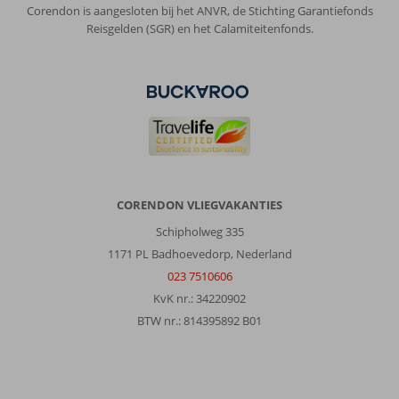
Corendon is aangesloten bij het ANVR, de Stichting Garantiefonds
super
Reisgelden (SGR) en het Calamiteitenfonds.
vriendelijk
personeel,
geweldige
shows
en
top
animatieteam.
Wat
wil
je
CORENDON VLIEGVAKANTIES
nog
meer.
Schipholweg 335
Kortom
1171 PL Badhoevedorp, Nederland
een
023 7510606
geweldige
KvK nr.: 34220902
vakantie
gehad!
BTW nr.: 814395892 B01
Over
Kamelya
Selin