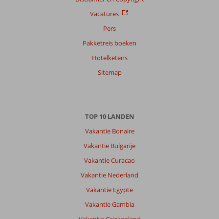
op
Vacatures
datum (nieuw > oud)
Pers
Pakketreis boeken
Silvia
10
Hotelketens
Nederland
Gezin met oud(ere) kind(eren)
Sitemap
,
20 juli 2026
Over
TOP 10 LANDEN
Colakli:
Vakantie Bonaire
Geweldige
vakantie
Vakantie Bulgarije
gehad!
Vakantie Curacao
Kamelya
Selin
Vakantie Nederland
is
Vakantie Egypte
een
mooi
Vakantie Gambia
hotel