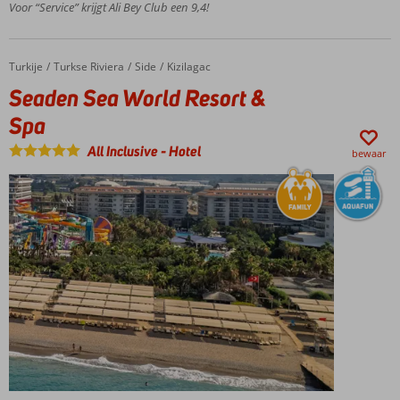
Voor “Service” krijgt Ali Bey Club een 9,4!
Meerdere
restaurants
en bars
Turkije
Seaden Sea World Resort & Spa
Home
Turkse Riviera
Side
Kizilagac
Activiteiten
Seaden Sea World Resort &
voor jong
en oud
Spa
All Inclusive
-
Hotel
bewaar
Centraal