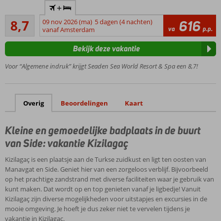
+
gelegen,
Aanrader
direct
8,7
09 nov 2026 (ma)
5 dagen (4 nachten)
616
49
va
p.p.
aan het
vanaf Amsterdam
beoordelingen
strand
Bekijk deze vakantie
5 zwembaden en 2
kinderzwembaden
Voor “Algemene indruk” krijgt Seaden Sea World Resort & Spa een 8,7!
Luxe
Spa
Center
Overig
Beoordelingen
Kaart
3 À-la-
carterestaurants
Kleine en gemoedelijke badplaats in de buurt
van Side: vakantie Kizilagaç
Kizilagaç is een plaatsje aan de Turkse zuidkust en ligt ten oosten van
Manavgat en Side. Geniet hier van een zorgeloos verblijf. Bijvoorbeeld
op het prachtige zandstrand met diverse faciliteiten waar je gebruik van
kunt maken. Dat wordt op en top genieten vanaf je ligbedje! Vanuit
Kizilagaç zijn diverse mogelijkheden voor uitstapjes en excursies in de
mooie omgeving. Je hoeft je dus zeker niet te vervelen tijdens je
vakantie in Kizilagaç.