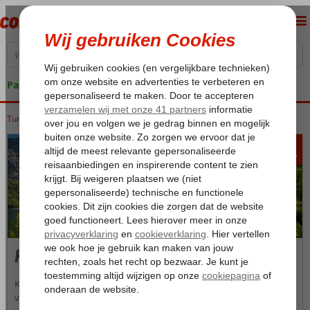
Pakketgarantie
Turkije
Home
Turkse Riviera
Side
Kizilagac
565
va
p.p.
Kizilagac
Kizilagaç is een plaatsje aan de Turkse zuidkust en ligt ten oosten
van Manavgat en Side. Geniet hier van een zorgeloos verblijf.