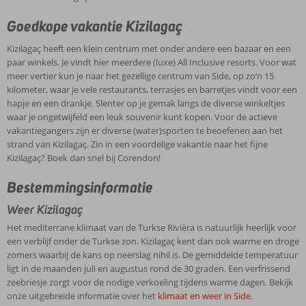
Goedkope vakantie Kizilagaç
Kizilagaç heeft een klein centrum met onder andere een bazaar en een
paar winkels. Je vindt hier meerdere (luxe) All Inclusive resorts. Voor wat
meer vertier kun je naar het gezellige centrum van Side, op zo’n 15
kilometer, waar je vele restaurants, terrasjes en barretjes vindt voor een
hapje en een drankje. Slenter op je gemak langs de diverse winkeltjes
waar je ongetwijfeld een leuk souvenir kunt kopen. Voor de actieve
vakantiegangers zijn er diverse (water)sporten te beoefenen aan het
strand van Kizilagaç. Zin in een voordelige vakantie naar het fijne
Kizilagaç? Boek dan snel bij Corendon!
Bestemmingsinformatie
Weer Kizilagaç
Het mediterrane klimaat van de Turkse Rivièra is natuurlijk heerlijk voor
een verblijf onder de Turkse zon. Kizilagaç kent dan ook warme en droge
zomers waarbij de kans op neerslag nihil is. De gemiddelde temperatuur
ligt in de maanden juli en augustus rond de 30 graden. Een verfrissend
zeebriesje zorgt voor de nodige verkoeling tijdens warme dagen. Bekijk
onze uitgebreide informatie over het
klimaat en weer in Side
.