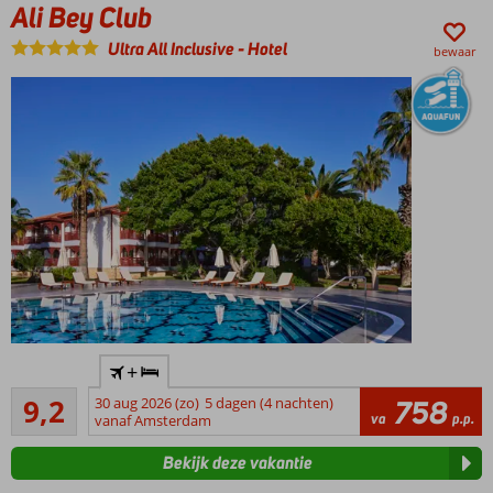
Ali Bey Club
W
Wat te doen in Side?
Ultra All Inclusive
-
Hotel
bewaar
Direct
+
aan
Uitstekend
het
9,2
30 aug 2026 (zo)
5 dagen (4 nachten)
758
130
va
p.p.
strand
vanaf Amsterdam
beoordelingen
Aquapark
Bekijk deze vakantie
met
glijbanen