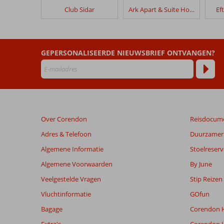
in
Club Sidar
Ark Apart & Suite Hotel
Ef
Time
Beach
Hotel
GEPERSONALISEERDE NIEUWSBRIEF ONTVANGEN?
Beoordelingen
die
ouder
zijn
dan
48
Over Corendon
Reisdocum
maanden
worden
Adres & Telefoon
Duurzamer 
niet
Algemene Informatie
Stoelreserv
meer
weergegeven
Algemene Voorwaarden
By June
om
Veelgestelde Vragen
Stip Reizen
de
relevantie
Vluchtinformatie
GOfun
van
Bagage
Corendon H
de
getoonde
Extra's
Corendon I