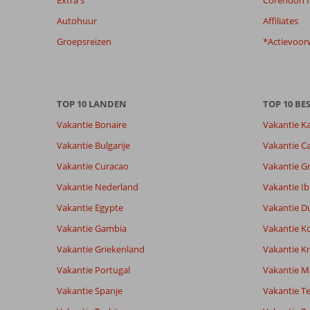
beoordelingen
Autohuur
Affiliates
te
garanderen.
Groepsreizen
*Actievoor
Meer
info
over
onze
TOP 10 LANDEN
TOP 10 B
beoordelingen.
Vakantie Bonaire
Vakantie K
Totale score
Scoreverdeling
7,9
Vakantie Bulgarije
Vakantie Ca
Algemene indruk
7,9
Eten
Gebaseerd op:
Vakantie Curacao
Vakantie G
Ligging
9,0
Kamers
61
Goed
Service
7,7
Kindvriende
Vakantie Nederland
Vakantie Ib
beoordelingen
Prijs/kwaliteit
7,8
Wifi kwalite
Vakantie Egypte
Vakantie D
Vakantie Gambia
Vakantie K
Ervaringen
Taal
Vakantie Griekenland
Vakantie Kr
van onze
Nederlands (NL) (27)
Vakantie Portugal
klanten
Vakantie M
Vakantie Spanje
Vakantie Te