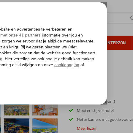
NTIE
VERRE REIZEN
ALL INCLUSIVE
WINTERZON
 annuleren*
h Hotel
Vlakbij stad en strand
Mooi en stijlvol hotel
Nette kamers met goede voorz
Meer lezen