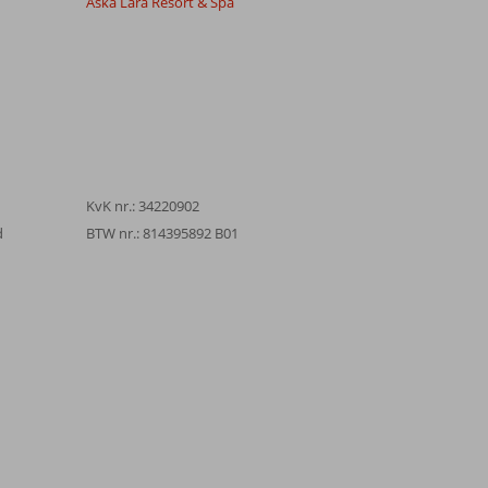
Aska Lara Resort & Spa
KvK nr.: 34220902
d
BTW nr.: 814395892 B01