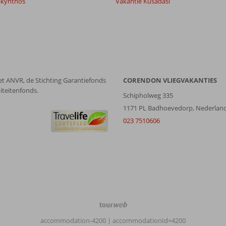
akynthos
Vakantie Kusadasi
et ANVR, de Stichting Garantiefonds
CORENDON VLIEGVAKANTIES
iteitenfonds.
Schipholweg 335
1171 PL Badhoevedorp, Nederlan
023 7510606
TourWeb
©
accommodation-4200
| accommodationId=4200