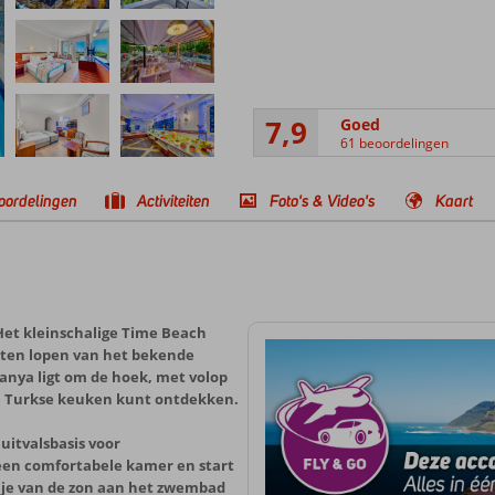
7,9
Goed
61 beoordelingen
oordelingen
Activiteiten
Foto's & Video's
Kaart
 Het kleinschalige Time Beach
nuten lopen van het bekende
anya ligt om de hoek, met volop
 de Turkse keuken kunt ontdekken.
uitvalsbasis voor
n een comfortabele kamer en start
t je van de zon aan het zwembad