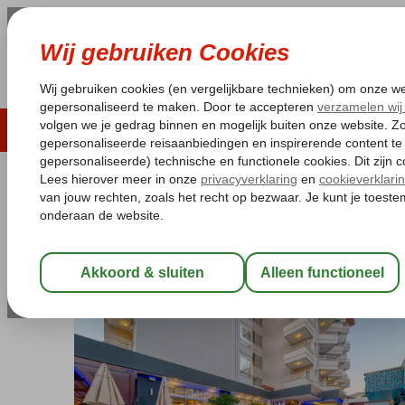
LAST MINUTE
ZOMER 2026
ZONVAKA
Pakketgarantie
Laagsteprijsgarantie*
Gratis
Turkije
Home
Turkse Riviera
Alanya
Alanya-Centrum
Time Beac
Time Beach Hotel
Logies en ontbijt
-
Hotel