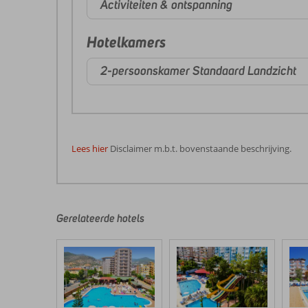
Activiteiten & ontspanning
Hotelkamers
2-persoonskamer Standaard Landzicht
Lees hier
Disclaimer m.b.t. bovenstaande beschrijving.
De
beoordelingen
zijn
door
Gerelateerde hotels
onze
klanten
geschreven
na
hun
verblijf