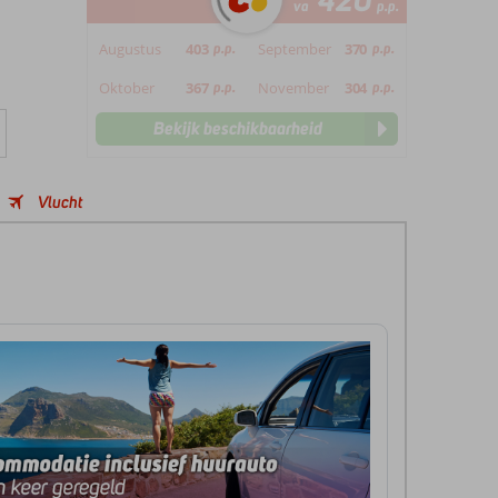
420
va
p.p.
Augustus
403
p.p.
September
370
p.p.
Oktober
367
p.p.
November
304
p.p.
Bekijk beschikbaarheid
Vlucht