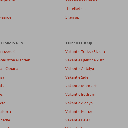
Hotelketens
waarden
Sitemap
ESTEMMINGEN
TOP 10 TURKIJE
aapverdië
Vakantie Turkse Riviera
narische eilanden
Vakantie Egeische kust
7,1
ran Canaria
Vakantie Antalya
7,8
lijk
7,0
iza
Vakantie Side
it
7,7
ubai
Vakantie Marmaris
os
Vakantie Bodrum
Filter reisgezelschap
Sorteren op
eta
Vakantie Alanya
Alle
datum (nieuw > oud)
allorca
Vakantie Kemer
nerife
Vakantie Belek