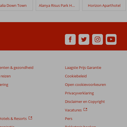
talia Down Town
Alanya Risus Park Hotel
Horizon Aparthotel
enten & gezondheid
Laagste Prijs Garantie
reizen
Cookiebeleid
ering
Open cookievoorkeuren
Privacyverklaring
Disclaimer en Copyright
Vacatures
otels & Resorts
Pers
nspiratie
Pakketreis boeken