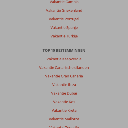
Vakantie Gambia
stapt
Vakantie Griekenland
zo
de
Vakantie Portugal
stad
Vakantie Spanje
in,
het
Vakantie Turkije
strand
ben
TOP 10 BESTEMMINGEN
je
zo
Vakantie Kaapverdië
en
Vakantie Canarische eilanden
overal
eetgelegenheid.
Vakantie Gran Canaria
Heel
Vakantie Ibiza
makkelijk
overal
Vakantie Dubai
excursies
Vakantie Kos
te
boeken
Vakantie Kreta
die
Vakantie Mallorca
ook
echt
Vakantie Tenerife