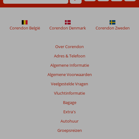
niet
meer
weergegeven
om
de
Corendon België
Corendon Denmark
Corendon Zweden
relevantie
van
de
Over Corendon
getoonde
Adres & Telefoon
beoordelingen
te
Algemene Informatie
garanderen.
Algemene Voorwaarden
Meer
info
Veelgestelde Vragen
over
Vluchtinformatie
onze
beoordelingen.
Bagage
Extra's
Totale
Autohuur
score
Groepsreizen
Gebaseerd