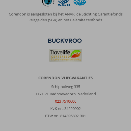
ons
echt
Corendon is aangesloten bij het ANVR, de Stichting Garantiefonds
vermaakt
Reisgelden (SGR) en het Calamiteitenfonds.
en
het
eten
en
de
cocktails
waren
super!
Zal
zeker
CORENDON VLIEGVAKANTIES
teruggaan
Schipholweg 335
Algemene indruk
10
Eten
10
1171 PL Badhoevedorp, Nederland
Ligging
10
Kamers
7
023 7510606
Service
10
Kindvriendelijk
-
KvK nr.: 34220902
Prijs/kwaliteit
10
Wifi kwaliteit
7
BTW nr.: 814395892 B01