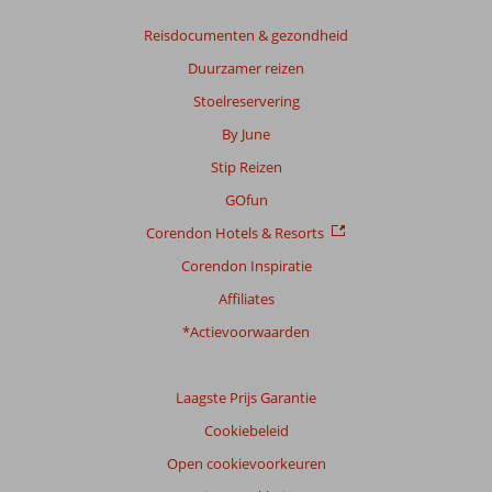
op:
4
Reisdocumenten & gezondheid
beoordelingen
Duurzamer reizen
Stoelreservering
Scoreverdeling
By June
Algemene indruk
9,5
Eten
9,5
Stip Reizen
Ligging
9,5
Kamers
8,5
Service
9,8
Kindvriendelijk
-
GOfun
Prijs/kwaliteit
9,3
Wifi kwaliteit
7,0
Corendon Hotels & Resorts
Corendon Inspiratie
Ervaringen
van
Affiliates
onze
klanten
*Actievoorwaarden
Taal
Nederlands (NL) (1)
Laagste Prijs Garantie
Filter
Cookiebeleid
reisgezelschap
Open cookievoorkeuren
Alle