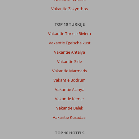
dichtbij
Vakantie Zakynthos
zijn.
Super
vriendelijke
TOP 10 TURKIJE
mensen
Vakantie Turkse Riviera
en
een
Vakantie Egeische kust
hele
Vakantie Antalya
gezellige
stad!
Vakantie Side
Zal
Vakantie Marmaris
zeker
teruggaan
Vakantie Bodrum
Vakantie Alanya
Over
Gallion
Vakantie Kemer
Hotel:
Vakantie Belek
Kamers
waren
Vakantie Kusadasi
simpel.
Douche
TOP 10 HOTELS
kop