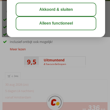
03:45
aug 33°
C
delen
bewaar
Kleopatra strand op loopafstand
Dicht bij het centrum van Alanya
Verkoelend buitenzwembad
Inclusief ontbijt ook mogelijk!
Meer lezen
9,5
Uitmuntend
4 beoordelingen
+
30 aug 2026 (zo)
5 dagen (4 nachten)
vanaf Amsterdam
336
va
p.p.