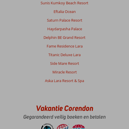
spoot
Sunis Kumkoy Beach Resort
alle
Eftalia Ocean
kanten
op
Saturn Palace Resort
maar
Haydarpasha Palace
overall
prima.
Delphin BE Grand Resort
Hele
Fame Residence Lara
vriendelijk
personeel
Titanic Deluxe Lara
en
Side Mare Resort
staan
altijd
Miracle Resort
voor
Aska Lara Resort & Spa
je
klaar!
Zelfs
vrienden
gemaakt
Vakantie Corendon
tijdens
Gegarandeerd veilig boeken en betalen
ons
verblijf.
Hebben