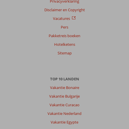
Privacyverklaring
Sorteren
op
Disclaimer en Copyright
datum (nieuw > oud)
Vacatures
Pers
Kim
10
Pakketreis boeken
Onbekend
Hotelketens
Met partner
,
Sitemap
20 juni 2026
Over
TOP 10 LANDEN
Alanya-
Centrum:
Vakantie Bonaire
Locatie
Vakantie Bulgarije
was
Vakantie Curacao
perfect
en
Vakantie Nederland
personeel
Vakantie Egypte
top!
Je