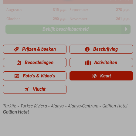
Augustus
315
p.p.
September
278
p.p.
Oktober
290
p.p.
November
261
p.p.
Bekijk beschikbaarheid
Prijzen & boeken
Beschrijving
Beoordelingen
Activiteiten
Foto's & Video's
Kaart
Vlucht
Turkije
Home
Turkse Riviera
Alanya
Alanya-Centrum
Gallion Hotel
Gallion Hotel