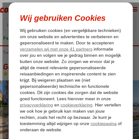
Pakketgarantie
Turkije
Home
Turkse Riviera
Alanya
Alanya-Centrum
Gallion Hotel
Gallion Hotel
Logies
-
Hotel