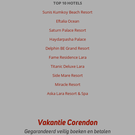
Alanya-
TOP 10 HOTELS
Centrum:
Sunis Kumkoy Beach Resort
na
Eftalia Ocean
schemerlicht
voelt
Saturn Palace Resort
het
Haydarpasha Palace
niet
veilig
Delphin BE Grand Resort
aan
Fame Residence Lara
het
hotel
Titanic Deluxe Lara
Side Mare Resort
Over
Fly
Miracle Resort
&
Aska Lara Resort & Spa
Go
Sunway
Apart:
netjes
maar
Vakantie Corendon
alles
Gegarandeerd veilig boeken en betalen
moet