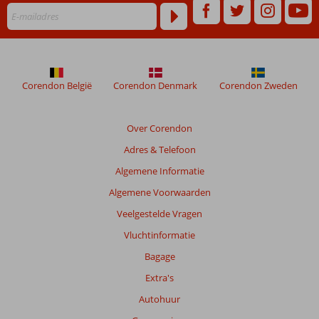
dan
48
maanden
worden
niet
meer
Corendon België
Corendon Denmark
Corendon Zweden
weergegeven
om
de
Over Corendon
relevantie
Adres & Telefoon
van
de
Algemene Informatie
getoonde
Algemene Voorwaarden
beoordelingen
te
Veelgestelde Vragen
garanderen.
Vluchtinformatie
Meer
info
Bagage
over
Extra's
onze
beoordelingen.
Autohuur