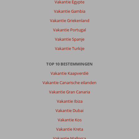
Vakantie Egypte
en
veel
Vakantie Gambia
te
Vakantie Griekenland
doen.
Lekker
Vakantie Portugal
wandelen
Vakantie Spanje
of
shoppen
Vakantie Turkije
kan
daar
TOP 10 BESTEMMINGEN
allemaal.
Vakantie Kaapverdië
Over
Vakantie Canarische eilanden
Fly
&
Vakantie Gran Canaria
Go
Vakantie Ibiza
Sunway
Apart:
Vakantie Dubai
Altijd
Vakantie Kos
goed
ze
Vakantie Kreta
zorgen
Vakantie Mallorca