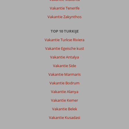
dat
je
Vakantie Tenerife
het
Vakantie Zakynthos
echt
naar
je
TOP 10 TURKIJE
zin
Vakantie Turkse Riviera
hebt.
Vakantie Egeische kust
Algemene indruk
10
Eten
-
Vakantie Antalya
Ligging
10
Kamers
9
Service
9
Kindvriendelijk
-
Vakantie Side
Prijs/kwaliteit
10
Wifi kwaliteit
7
Vakantie Marmaris
Vakantie Bodrum
Christelle
7,0
Vakantie Alanya
Belgie
Vakantie Kemer
Alleen
,
03 oktober 2024
Vakantie Belek
Vakantie Kusadasi
Over