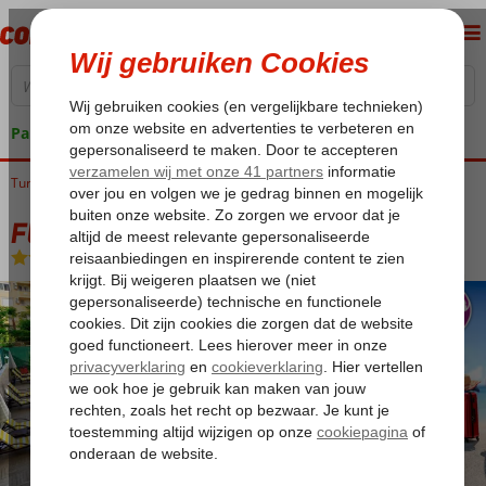
Pakketgarantie
Turkije
Home
Turkse Riviera
Alanya
Alanya-Centrum
Fly & Go Sunway Apart
Fly & Go Sunway Apart
Logies
-
Appartement