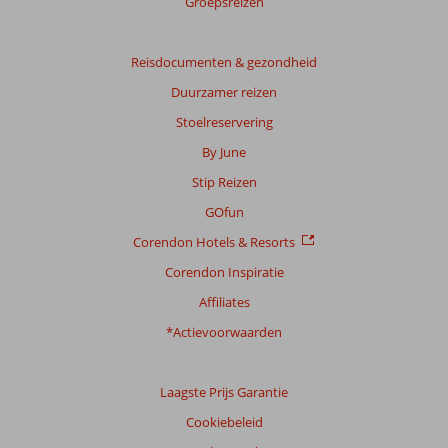
Groepsreizen
Totale
score
Reisdocumenten & gezondheid
Gebaseerd
Duurzamer reizen
op:
34
Stoelreservering
beoordelingen
By June
Stip Reizen
Scoreverdeling
GOfun
Algemene indruk
9,1
Eten
9,2
Corendon Hotels & Resorts
Ligging
8,3
Kamers
8,3
Service
8,9
Kindvriendelijk
5,0
Corendon Inspiratie
Prijs/kwaliteit
8,8
Wifi kwaliteit
7,1
Affiliates
*Actievoorwaarden
Ervaringen
van
onze
klanten
Laagste Prijs Garantie
Taal
Cookiebeleid
Nederlands (NL) (2)