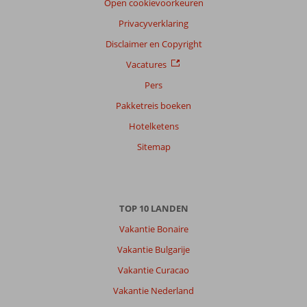
Open cookievoorkeuren
Filter
Privacyverklaring
reisgezelschap
Disclaimer en Copyright
Alle
Vacatures
Sorteren
op
Pers
datum (nieuw > oud)
Pakketreis boeken
Hotelketens
Anoniem
10
Sitemap
Nederland
Met vrienden
,
11 juni 2025
TOP 10 LANDEN
Over
Vakantie Bonaire
Alanya-
Vakantie Bulgarije
Centrum:
Vakantie Curacao
Alanya
is
Vakantie Nederland
leuk