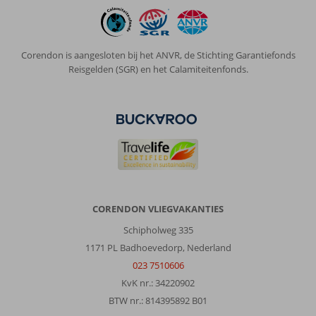
geld
kosten
en
ze
Corendon is aangesloten bij het ANVR, de Stichting Garantiefonds
houden
Reisgelden (SGR) en het Calamiteitenfonds.
aan
opdringerig
dus
Algemene indruk
7
Eten
-
Ligging
5
Kamers
8
Service
6
Kindvriendelijk
-
Prijs/kwaliteit
6
Wifi kwaliteit
1
CORENDON VLIEGVAKANTIES
Schipholweg 335
1171 PL Badhoevedorp, Nederland
023 7510606
KvK nr.: 34220902
BTW nr.: 814395892 B01