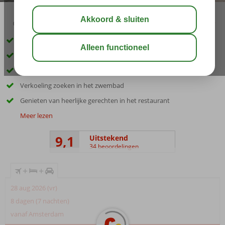
03:45
aug 33°
C
delen
bewaar
Inclusief huurauto
Kleopatra strand op 600 meter
Winkels, restaurants en bars op loopafstand
Verkoeling zoeken in het zwembad
Genieten van heerlijke gerechten in het restaurant
Meer lezen
9,1
Uitstekend
34 beoordelingen
+
+
28 aug 2026 (vr)
8 dagen (7 nachten)
vanaf Amsterdam