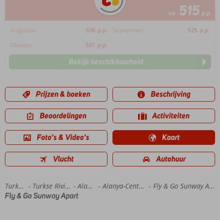
515
va
p.p.
Augustus
506
p.p.
September
525
p.p.
Oktober
501
p.p.
Bekijk beschikbaarheid
Prijzen & boeken
Beschrijving
Beoordelingen
Activiteiten
Foto's & Video's
Kaart
Vlucht
Autohuur
Home
Turkije
Turkse Riviera
Alanya
Alanya-Centrum
Fly & Go Sunway Apart
Fly & Go Sunway Apart