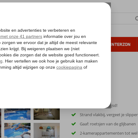
NTIE
VERRE REIZEN
ALL INCLUSIVE
WINTERZON
 annuleren*
rk
Zeer scherp geprijsd!
Strand vlakbij, vergeet je slipper
Gaaf: roetsjen van de glijbanen
2-kamerappartementen tot wel