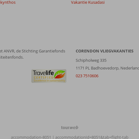
akynthos
Vakantie Kusadasi
et ANVR, de Stichting Garantiefonds
CORENDON VLIEGVAKANTIES
iteitenfonds.
Schipholweg 335
1171 PL Badhoevedorp, Nederlan
023 7510606
TourWeb
©
accommodation-8051
| accommodationId=8051&tab=flight-tab