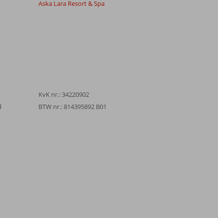
Aska Lara Resort & Spa
KvK nr.: 34220902
d
BTW nr.: 814395892 B01