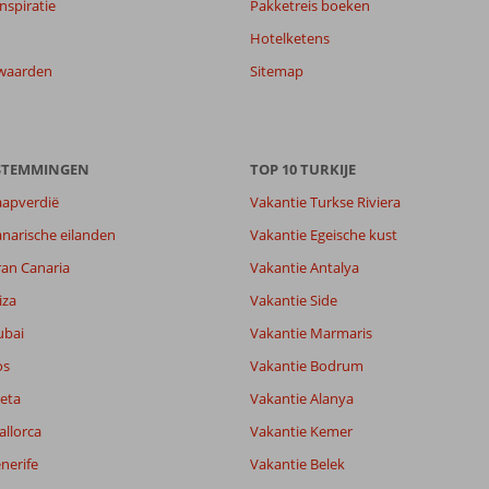
nspiratie
Pakketreis boeken
Hotelketens
waarden
Sitemap
ESTEMMINGEN
TOP 10 TURKIJE
aapverdië
Vakantie Turkse Riviera
7,2
narische eilanden
Vakantie Egeische kust
7,7
ran Canaria
Vakantie Antalya
lijk
7,6
it
6,6
iza
Vakantie Side
ubai
Vakantie Marmaris
os
Vakantie Bodrum
Filter reisgezelschap
Sorteren op
Alle
datum (nieuw > oud)
eta
Vakantie Alanya
allorca
Vakantie Kemer
nerife
Vakantie Belek